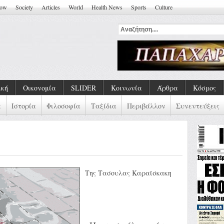
how
Society
Articles
World
Health News
Sports
Culture
ική
Οικονομία
SLIDER
Κοινωνία
Άρθρα
Κόσμος
α
Ιστορία
Φιλοσοφία
Ταξίδια
Περιβάλλον
Συνεντεύξεις
Tης Τασουλας Kαραϊσκακη