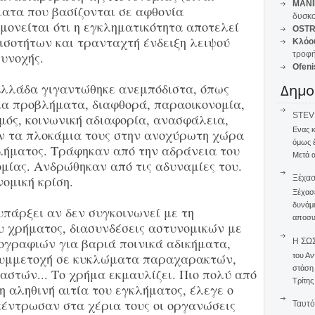
MANI
ατα που βασίζονται σε αφθονία
δυσκο
μονείται ότι η εγκληματικότητα αποτελεί
OSTR
ισοτήτων και τρανταχτή ένδειξη λειψού
Κλόο
συνοχής.
τροφή
Ofeni
Ελλάδα γιγαντώθηκε ανεμπόδιστα, όπως
Δημο
α προβλήματα, διαφθορά, παραοικονομία,
STEVE
μός, κοινωνική αδιαφορία, ανασφάλεια,
Ενας 
ν τα πλοκάμια τους στην ανοχύρωτη χώρα
όμως 
κλήματος. Τράφηκαν από την αδράνεια του
Μετά α
ομίας. Ανδρώθηκαν από τις αδυναμίες του.
ομική κρίση.
Ξέχα
Ξέχασε
δυνάμε
υπάρξει αν δεν συγκοινωνεί με τη
αποσυν
 χρήματος, διασυνδέσεις αστυνομικών με
ογραφιών για βαριά ποινικά αδικήματα,
Η ΣΩ
υμμετοχή σε κυκλώματα παραχαρακτών,
του Αν
στάση
αστών... Το χρήμα εκμαυλίζει. Πιο πολύ από
Τρίτης
η αληθινή αιτία του εγκλήματος, έλεγε ο
έντρωσαν στα χέρια τους οι οργανώσεις
Ταυτό