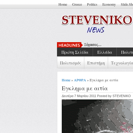
Home
Greece
Politics
Economy
Slide.S
Ξέχασες…
Πρώτη Σελίδα
Ελλάδα
Πολιτ
Πολιτισμός
Επιστήμη
Τεχνολογί
Home
»
ΑΡΘΡΑ
» Εγκλημα με αιτία
Εγκλημα με αιτία
Δευτέρα 7 Μαρτίου 2011 Posted by STEVENIKO