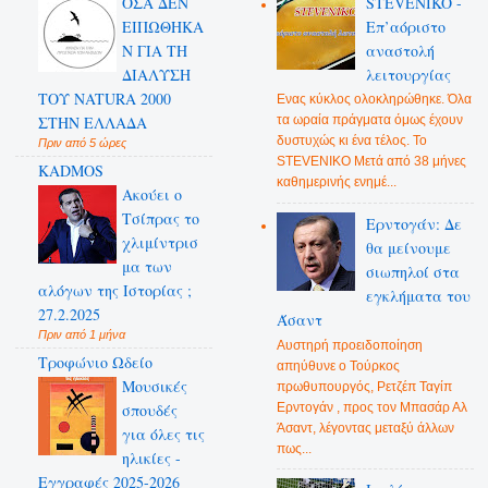
ΟΣΑ ΔΕN
STEVENIKO -
ΕΙΠΩΘΗΚΑ
Επ’αόριστο
Ν ΓΙΑ ΤΗ
αναστολή
ΔΙΑΛΥΣΗ
λειτουργίας
ΤΟΥ NATURA 2000
Ενας κύκλος ολοκληρώθηκε. Όλα
ΣΤΗΝ ΕΛΛΑΔΑ
τα ωραία πράγματα όμως έχουν
δυστυχώς κι ένα τέλος. Το
Πριν από 5 ώρες
STEVENIKO Μετά από 38 μήνες
KADMOS
καθημερινής ενημέ...
Ακούει ο
Τσίπρας το
Ερντογάν: Δε
χλιμίντρισ
θα μείνουμε
μα των
σιωπηλοί στα
αλόγων της Ιστορίας ;
εγκλήματα του
27.2.2025
Άσαντ
Πριν από 1 μήνα
Αυστηρή προειδοποίηση
Τροφώνιο Ωδείο
απηύθυνε ο Τούρκος
Mουσικές
πρωθυπουργός, Ρετζέπ Ταγίπ
Ερντογάν , προς τον Μπασάρ Αλ
σπουδές
Άσαντ, λέγοντας μεταξύ άλλων
για όλες τις
πως...
ηλικίες -
Εγγραφές 2025-2026