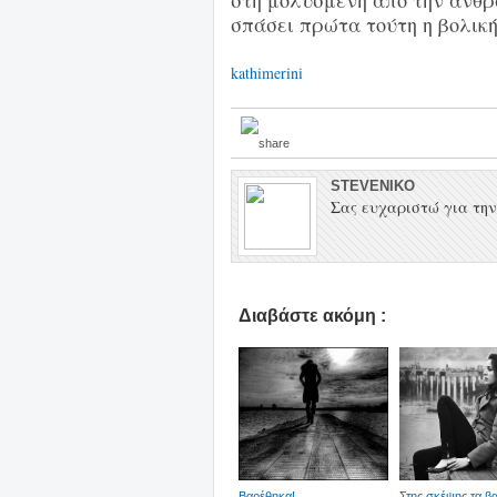
στη μολυσμένη από την ανθρ
σπάσει πρώτα τούτη η βολική
kathimerini
STEVENIKO
Σας ευχαριστώ για την 
Διαβάστε ακόμη :
Βαρέθηκα!
Στης σκέψης τα β