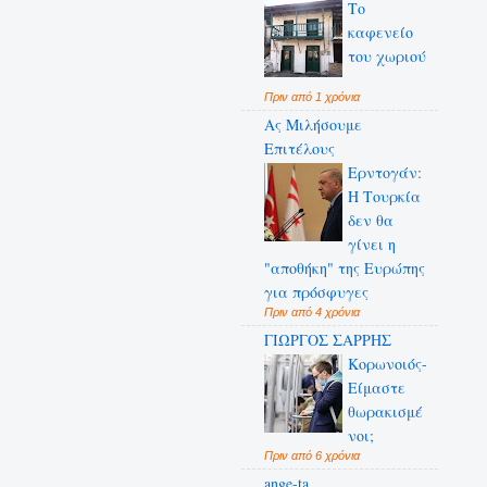
Το
καφενείο
του χωριού
Πριν από 1 χρόνια
Ας Μιλήσουμε
Επιτέλους
Ερντογάν:
Η Τουρκία
δεν θα
γίνει η
"αποθήκη" της Ευρώπης
για πρόσφυγες
Πριν από 4 χρόνια
ΓΙΩΡΓΟΣ ΣΑΡΡΗΣ
Κορωνοιός-
Είμαστε
θωρακισμέ
νοι;
Πριν από 6 χρόνια
ange-ta