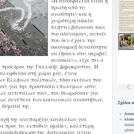
«Η ανασφάλεια είναι η
πρώτη από τις
ανισότητες και η
χειρότερη αδικία:
πλήττει βάναυσα τους
πιο αδύναμους, αυτούς
που δεν έχουν την
οικονομική δυνατότητα
να ζήσουν στις ακριβές
συνοικίες», είχε πει ο
 πρόεδρος της Γαλλικής Δημοκρατίας. Η
αλυφθείσα στη χώρα μας, έγινε
ων Ελλήνων πολιτικών, τόσο εκείνων που
ούς για την προστασία επωνύμων «στις
 των αντιπάλων τους, που θεωρούσαν για
 ως συνέπεια των κοινωνικών ανισοτήτων,
Σχόλια 
 θύματά της.
Anon
εποχή της ανυπαρξίας κονδυλίων για
κλοο
α προς τις ευπαθείς ομάδες, καλύτερη
κρεμά
χάσο
αναδιάρθρωση της Αστυνομίας (είναι