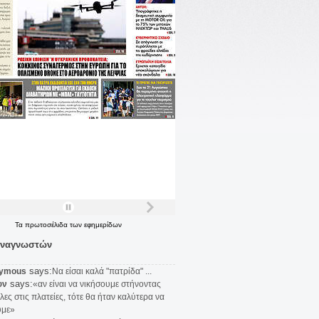
Τα
πρωτοσέλιδα
των
εφημερίδων
αναγνωστών
says:
ymous
Να είσαι καλά "πατρίδα" ...
says:
υν
«αν είναι να νικήσουμε στήνοντας
λες στις πλατείες, τότε θα ήταν καλύτερα να
υμε»