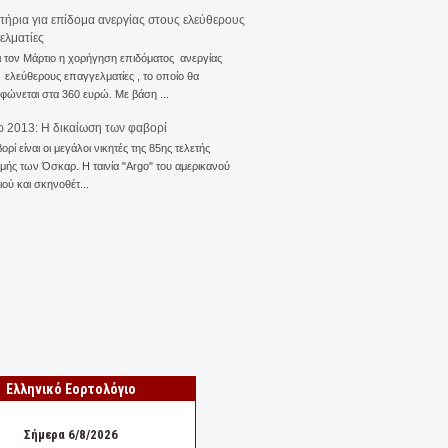
ιτήρια για επίδομα ανεργίας στους ελεύθερους
ελματίες
ι τον Μάρτιο η χορήγηση επιδόματος ανεργίας
ελεύθερους επαγγελματίες , το οποίο θα
φώνεται στα 360 ευρώ. Με βάση ...
 2013: Η δικαίωση των φαβορί
ορί είναι οι μεγάλοι νικητές της 85ης τελετής
ής των Όσκαρ. Η ταινία "Αrgo" του αμερικανού
ού και σκηνοθέτ...