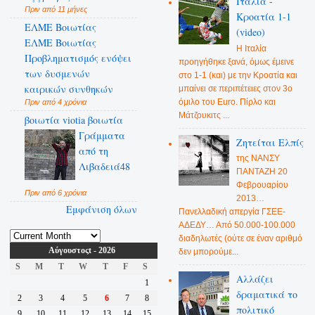
Ιταλία -
Πριν από 11 μήνες
Κροατία 1-1
ΕΛΜΕ Βοιωτίας
(video)
ΕΛΜΕ Βοιωτίας
Η Ιταλία
Προβληματισμός ενόψει
προηγήθηκε ξανά, όμως έμεινε
των δυσμενών
στο 1-1 (και) με την Κροατία και
καιρικών συνθηκών
μπαίνει σε περιπέτειες στον 3ο
όμιλο του Euro. Πίρλο και
Πριν από 4 χρόνια
Μάτζουκιτς ...
βοιωτία viotia βοιωτία
Γράμματα
Ζητείται Ελπίς
από τη
της ΝΑΝΣΥ
Λιβαδειά48
ΠΑΝΤΑΖΗ 20
Φεβρουαρίου
Πριν από 6 χρόνια
2013…
Εμφάνιση όλων
Πανελλαδική απεργία ΓΣΕΕ-
ΑΔΕΔΥ… Από 50.000-100.000
διαδηλωτές (ούτε σε έναν αριθμό
Αύγουστοςt - 2026
δεν μπορούμε...
S
M
T
W
T
F
S
Αλλάζει
1
δραματικά το
2
3
4
5
6
7
8
πολιτικό
9
10
11
12
13
14
15