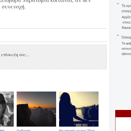
ωποβόρα παρανομία κοινωνία, αν δεν
 συνενοχή.
Τα κρ
επαγγ
Αρχίζε
στους 
διαμορ
Όσκαρ
Τα φαβ
απονομ
επίσκεψη σας...
ηθοποι
αθιά…
Ορίζοντας
Να μπορείς να πεις ''Έτσι