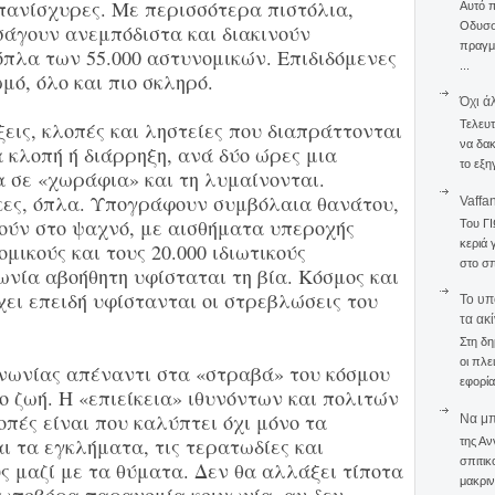
πανίσχυρες. Με περισσότερα πιστόλια,
Αυτό 
Οδυσσέ
σάγουν ανεμπόδιστα και διακινούν
πραγμα
όπλα των 55.000 αστυνομικών. Επιδιδόμενες
...
μό, όλο και πιο σκληρό.
Όχι ά
ξεις, κλοπές και ληστείες που διαπράττονται
Τελευτ
να δακ
 κλοπή ή διάρρηξη, ανά δύο ώρες μια
το εξη
α σε «χωράφια» και τη λυμαίνονται.
κες, όπλα. Υπογράφουν συμβόλαια θανάτου,
Vaffa
ύν στο ψαχνό, με αισθήματα υπεροχής
Του Γ
κεριά 
μικούς και τους 20.000 ιδιωτικούς
στο σπ
νωνία αβοήθητη υφίσταται τη βία. Κόσμος και
ει επειδή υφίστανται οι στρεβλώσεις του
To υπ
τα ακ
Στη δη
οι πλε
ινωνίας απέναντι στα «στραβά» του κόσμου
εφορία
μο ζωή. Η «επιείκεια» ιθυνόντων και πολιτών
πές είναι που καλύπτει όχι μόνο τα
Να μπο
 τα εγκλήματα, τις τερατωδίες και
της Αν
σπιτικ
υς μαζί με τα θύματα. Δεν θα αλλάξει τίποτα
μακριν