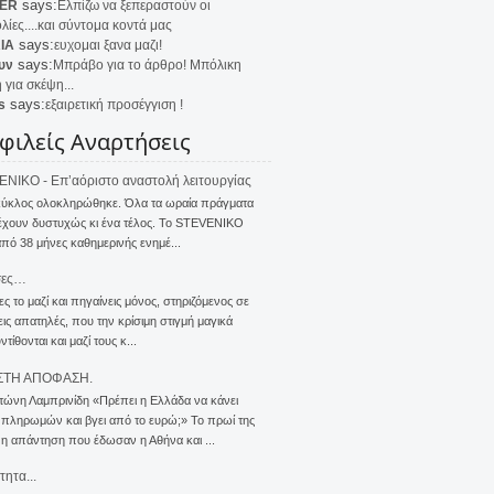
says:
ER
Ελπίζω να ξεπεραστούν οι
λίες....και σύντομα κοντά μας
says:
IA
ευχομαι ξανα μαζι!
says:
υν
Μπράβο για το άρθρο! Μπόλικη
 για σκέψη...
says:
s
εξαιρετική προσέγγιση !
φιλείς Αναρτήσεις
NIKO - Επ’αόριστο αναστολή λειτουργίας
κύκλος ολοκληρώθηκε. Όλα τα ωραία πράγματα
έχουν δυστυχώς κι ένα τέλος. Το STEVENIKO
πό 38 μήνες καθημερινής ενημέ...
σες…
ς το μαζί και πηγαίνεις μόνος, στηριζόμενος σε
ις απατηλές, που την κρίσιμη στιγμή μαγικά
τίθονται και μαζί τους κ...
ΣΤΗ ΑΠΟΦΑΣΗ.
τώνη Λαμπρινίδη «Πρέπει η Ελλάδα να κάνει
 πληρωμών και βγει από το ευρώ;» Το πρωί της
 η απάντηση που έδωσαν η Αθήνα και ...
τητα...