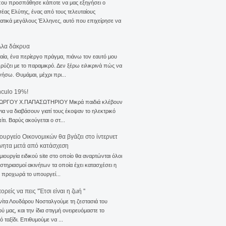
που προσπάθησε κάποτε να μας εξηγήσει ο
ας Ελύτης, ένας από τους τελευταίους
τικά μεγάλους Έλληνες, αυτό που επιχείρησε να
λλα δάκρυα
αία, ένα περίεργο πράγμα, πιάνω τον εαυτό μου
ρύζει με το παραμικρό. Δεν ξέρω ειλικρινά πώς να
γήσω. Θυμάμαι, μέχρι πρι...
nculo 19%!
ΙΩΡΓΟΥ Χ.ΠΑΠΑΣΩΤΗΡΙΟΥ Μικρά παιδιά κλέβουν
για να διαβάσουν γιατί τους έκοψαν το ηλεκτρικό
ίτι. Βαρύς ακούγεται ο στ...
ουργείο Οικονομικών θα βγάζει στο ίντερνετ
ίνητα μετά από κατάσχεση
μιουργία ειδικού site στο οποίο θα αναρτώνται όλοι
ιστηριασμοί ακινήτων τα οποία έχει κατασχέσει η
 προχωρά το υπουργεί...
ρείς να πεις ''Έτσι είναι η ζωή ''
νίτα Λουδάρου Νοσταλγούμε τη ζεστασιά του
ού μας, και την ίδια στιγμή ονειρευόμαστε το
ό ταξίδι. Επιθυμούμε να ...