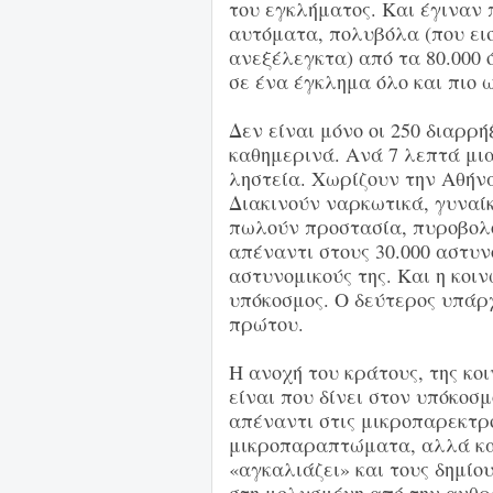
του εγκλήματος. Και έγιναν 
αυτόματα, πολυβόλα (που ει
ανεξέλεγκτα) από τα 80.000 
σε ένα έγκλημα όλο και πιο ω
Δεν είναι μόνο οι 250 διαρρή
καθημερινά. Ανά 7 λεπτά μια
ληστεία. Χωρίζουν την Αθήν
Διακινούν ναρκωτικά, γυναί
πωλούν προστασία, πυροβολο
απέναντι στους 30.000 αστυνο
αστυνομικούς της. Και η κοι
υπόκοσμος. Ο δεύτερος υπάρχ
πρώτου.
Η ανοχή του κράτους, της κο
είναι που δίνει στον υπόκοσ
απέναντι στις μικροπαρεκτρο
μικροπαραπτώματα, αλλά και
«αγκαλιάζει» και τους δημίο