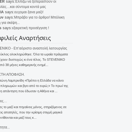
says:
ER
Ελπίζω να ξεπεραστούν οι
λίες....και σύντομα κοντά μας
says:
IA
ευχομαι ξανα μαζι!
says:
υν
Μπράβο για το άρθρο! Μπόλικη
 για σκέψη...
says:
s
εξαιρετική προσέγγιση !
φιλείς Αναρτήσεις
NIKO - Επ’αόριστο αναστολή λειτουργίας
κύκλος ολοκληρώθηκε. Όλα τα ωραία πράγματα
έχουν δυστυχώς κι ένα τέλος. Το STEVENIKO
πό 38 μήνες καθημερινής ενημέ...
ΣΤΗ ΑΠΟΦΑΣΗ.
τώνη Λαμπρινίδη «Πρέπει η Ελλάδα να κάνει
 πληρωμών και βγει από το ευρώ;» Το πρωί της
 η απάντηση που έδωσαν η Αθήνα και ...
σες…
ς το μαζί και πηγαίνεις μόνος, στηριζόμενος σε
ις απατηλές, που την κρίσιμη στιγμή μαγικά
τίθονται και μαζί τους κ...
τητα...