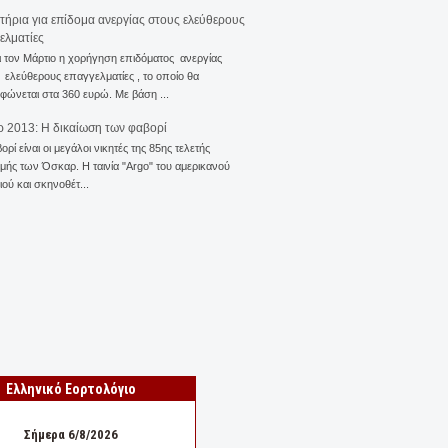
ιτήρια για επίδομα ανεργίας στους ελεύθερους
ελματίες
ι τον Μάρτιο η χορήγηση επιδόματος ανεργίας
ελεύθερους επαγγελματίες , το οποίο θα
φώνεται στα 360 ευρώ. Με βάση ...
 2013: Η δικαίωση των φαβορί
ορί είναι οι μεγάλοι νικητές της 85ης τελετής
ής των Όσκαρ. Η ταινία "Αrgo" του αμερικανού
ού και σκηνοθέτ...