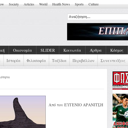
how
Society
Articles
World
Health News
Sports
Culture
ού. Εδώ Απλά Μια Παράσταση
ική
Οικονομία
SLIDER
Κοινωνία
Άρθρα
Κόσμος
α
Ιστορία
Φιλοσοφία
Ταξίδια
Περιβάλλον
Συνεντεύξεις
κότητα
Από τον ΕΥΓΕΝΙΟ ΑΡΑΝΙΤΣΗ