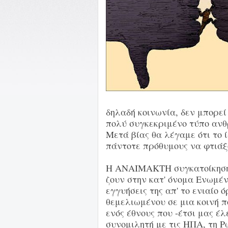
δηλαδή κοινωνία, δεν μπορεί
πολύ συγκεκριμένο τύπο ανθ
Μετά βίας θα λέγαμε ότι το ίδ
πάντοτε πρόθυμους να φτιάξ
Η ΑΝΑΙΜΑΚΤΗ συγκατοίκηση
ζουν στην κατ' όνομα Ενωμέ
εγγυήσεις της απ' το ενιαίο
θεμελιωμένου σε μια κοινή π
ενός έθνους που -έτσι μας έλ
συνομιλητή με τις ΗΠΑ, τη Ρ