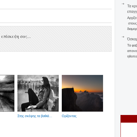
Τα κρ
επαγγ
Αρχίζε
στους 
διαμορ
επίσκεψη σας...
Όσκαρ
Τα φαβ
απονομ
ηθοποι
Στης σκέψης τα βαθιά…
Ορίζοντας