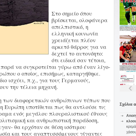
Στο σημείο όπου
βρίσκεται, ολοφάνερα
απελπιστικό, η
ελληνική κοινωνία
χρειάζεται πλέον
αρκετό θάρρος για να
δεχτεί το αυτονόητο:
ότι ειδικά σαν τέτοια,
 παρά να συγκροτείται γύρω από έναν λίγο-
ρώπου ο οποίος, επισήμως, καταργήθηκε.
ιο ισχύει, π.χ., για τους Γερμανούς,
ουν την τέλεια μηχανή.
 των διαφορετικών ανθρώπινων τύπων που
Σχόλια 
νη Ευρώπη υποτίθεται πως θα αντλούσε τις
 όραμα ενός μεγάλου πλουραλιστικού έθνους
Anon
ολιτισμική και ανθρωπιστική παράδοση,
κλοο
εγαν- θα ερχόταν σε θέση ισότιμου
κρεμά
ωσία και τους αναπτυσσόμενους γίγαντες
χάσο