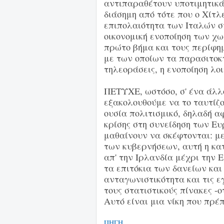
αντιπαραθέτουν υποτιμητικά
διάσημη από τότε που ο Χίτλ
επιπολαιότητα των Ιταλών σ
οικονομική ενοποίηση των χω
πρώτο βήμα και τους περίφημ
με των οποίων τα παρασιτοκ
τηλεοράσεις, η ενοποίηση λ
ΠΕΤΥΧΕ, ωστόσο, σ' ένα άλλο
εξακολουθούμε να το ταυτίζο
ουσία πολιτισμικό, δηλαδή α
κρίσης στη συνείδηση των Ευ
μαθαίνουν να σκέφτονται: μ
των κυβερνήσεων, αυτή η κατ
απ' την Ιρλανδία μέχρι την 
τα επιτόκια των δανείων και 
ανταγωνιστικότητα και τις ε
τους στατιστικούς πίνακες -
Αυτό είναι μια νίκη που πρέ
ΠΗΓΗ