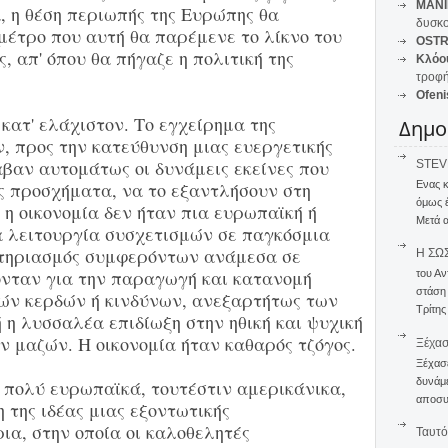
MANI
, η θέση περιωπής της Ευρώπης θα
δυσκο
μέτρο που αυτή θα παρέμενε το λίκνο του
OSTR
, απ' όπου θα πήγαζε η πολιτική της
Κλόο
τροφή
Ofeni
 κατ' ελάχιστον. Το εγχείρημα της
Δημο
, προς την κατεύθυνση μιας ευεργετικής
αβαν αυτομάτως οι δυνάμεις εκείνες που
STEVE
Ενας 
ς προσχήματα, να το εξαντλήσουν στη
όμως 
 η οικονομία δεν ήταν πια ευρωπαϊκή ή
Μετά α
α λειτουργία συσχετισμών σε παγκόσμια
στηριασμός συμφερόντων ανάμεσα σε
Η ΣΩ
νταν για την παραγωγή και κατανομή
του Αν
στάση
ών κερδών ή κινδύνων, ανεξαρτήτως των
Τρίτης
η λυσσαλέα επιδίωξη στην ηθική και ψυχική
 μαζών. Η οικονομία ήταν καθαρός τζόγος.
Ξέχα
Ξέχασε
δυνάμε
 πολύ ευρωπαϊκά, τουτέστιν αμερικάνικα,
αποσυν
 της ιδέας μιας εξοντωτικής
ια, στην οποία οι καλοθελητές
Ταυτό