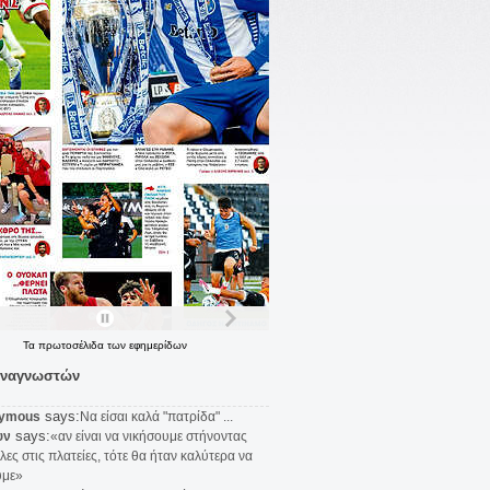
Τα
πρωτοσέλιδα
των
εφημερίδων
αναγνωστών
says:
ymous
Να είσαι καλά "πατρίδα" ...
says:
υν
«αν είναι να νικήσουμε στήνοντας
λες στις πλατείες, τότε θα ήταν καλύτερα να
υμε»