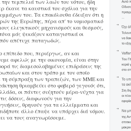
 την τεμπελιά των λαών του νότου, ήδη
Αυτό 
ερ έκανε τα καυστικά του σχόλια για την
Οδυσσέ
πραγμα
υμμάχων του. Τα επακόλουθα έδειξαν ότι η
...
ρών της Ευρώπης, πέρα απ' το νομισματικό
ους ελεγκτικούς μηχανισμούς και θεσμούς,
Όχι ά
τόνα μάς ψεκάζουν καταιγιστικά οι
Τελευτ
να δακ
οιπόν απέτυχε παταγωδώς.
το εξη
 επίπεδο που, περιέργως, αν και
Vaffa
υμε αφελώς με την οικονομία, είναι στην
Του Γ
κεριά 
φορά τις διαμεσολαβημένες επιδράσεις της
στο σπ
ρωπαίων και στον τρόπο με τον οποίο
ε τη σύμπραξη των τραπεζών, των ΜΜΕ και
To υπ
άκτηση θριαμβεύει στο φοβερό γεγονός ότι,
τα ακ
Ελλάδα, οι πάντες συζητούν μέρα-νύχτα για
Στη δη
οι πλε
τις δόσεις, διαφωνούν για την
εφορία
γγυήσεις, θρηνούν για τα ελλείμματα και
οτιδήποτε άλλο έπαψε να υπάρχει διά νόμου.
Να μπο
πει να τους αναγνωρίσουμε.
της Αν
σπιτικ
μακριν