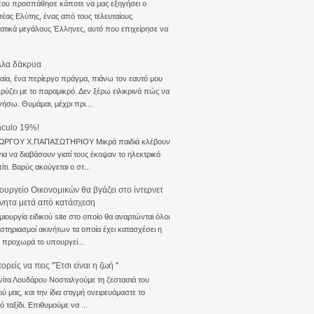
που προσπάθησε κάποτε να μας εξηγήσει ο
ας Ελύτης, ένας από τους τελευταίους
τικά μεγάλους Έλληνες, αυτό που επιχείρησε να
λλα δάκρυα
αία, ένα περίεργο πράγμα, πιάνω τον εαυτό μου
ρύζει με το παραμικρό. Δεν ξέρω ειλικρινά πώς να
γήσω. Θυμάμαι, μέχρι πρι...
nculo 19%!
ΙΩΡΓΟΥ Χ.ΠΑΠΑΣΩΤΗΡΙΟΥ Μικρά παιδιά κλέβουν
για να διαβάσουν γιατί τους έκοψαν το ηλεκτρικό
ίτι. Βαρύς ακούγεται ο στ...
ουργείο Οικονομικών θα βγάζει στο ίντερνετ
ίνητα μετά από κατάσχεση
μιουργία ειδικού site στο οποίο θα αναρτώνται όλοι
ιστηριασμοί ακινήτων τα οποία έχει κατασχέσει η
 προχωρά το υπουργεί...
ρείς να πεις ''Έτσι είναι η ζωή ''
νίτα Λουδάρου Νοσταλγούμε τη ζεστασιά του
ού μας, και την ίδια στιγμή ονειρευόμαστε το
ό ταξίδι. Επιθυμούμε να ...