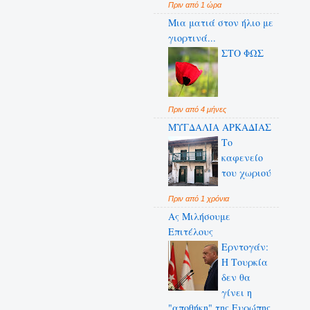
Πριν από 1 ώρα
Μια ματιά στον ήλιο με
γιορτινά...
ΣΤΟ ΦΩΣ
Πριν από 4 μήνες
ΜΥΓΔΑΛΙΑ ΑΡΚΑΔΙΑΣ
Το
καφενείο
του χωριού
Πριν από 1 χρόνια
Ας Μιλήσουμε
Επιτέλους
Ερντογάν:
Η Τουρκία
δεν θα
γίνει η
"αποθήκη" της Ευρώπης