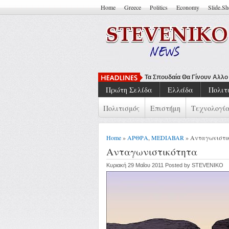
Home
Greece
Politics
Economy
Slide.S
Τα Σπουδαία Θα Γίνουν Αλλ
Πρώτη Σελίδα
Ελλάδα
Πολιτ
Πολιτισμός
Επιστήμη
Τεχνολογί
Home
»
ΑΡΘΡΑ
,
MEDIABAR
» Ανταγωνιστι
Ανταγωνιστικότητα
Κυριακή 29 Μαΐου 2011 Posted by STEVENIKO