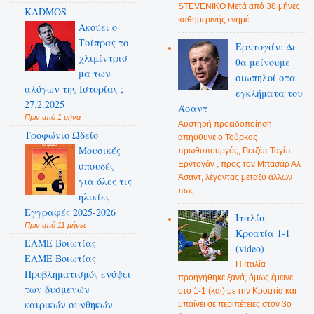
STEVENIKO Μετά από 38 μήνες
KADMOS
καθημερινής ενημέ...
Ακούει ο
Τσίπρας το
Ερντογάν: Δε
χλιμίντρισ
θα μείνουμε
μα των
σιωπηλοί στα
αλόγων της Ιστορίας ;
εγκλήματα του
27.2.2025
Άσαντ
Πριν από 1 μήνα
Αυστηρή προειδοποίηση
Τροφώνιο Ωδείο
απηύθυνε ο Τούρκος
Mουσικές
πρωθυπουργός, Ρετζέπ Ταγίπ
Ερντογάν , προς τον Μπασάρ Αλ
σπουδές
Άσαντ, λέγοντας μεταξύ άλλων
για όλες τις
πως...
ηλικίες -
Εγγραφές 2025-2026
Ιταλία -
Πριν από 11 μήνες
Κροατία 1-1
ΕΛΜΕ Βοιωτίας
(video)
ΕΛΜΕ Βοιωτίας
Η Ιταλία
Προβληματισμός ενόψει
προηγήθηκε ξανά, όμως έμεινε
των δυσμενών
στο 1-1 (και) με την Κροατία και
καιρικών συνθηκών
μπαίνει σε περιπέτειες στον 3ο