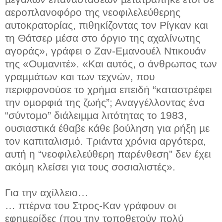
αεροπλανοφόρο της νεοφιλελεύθερης
αυτοκρατορίας, πιθηκίζοντας τον Ρίγκαν και
τη Θάτσερ µέσα στο όργιο της αχαλίνωτης
αγοράς», γράφει ο Ζαν-Εµανουέλ Ντικουάν
της «Ουµανιτέ». «Και αυτός, ο άνθρωπος των
γραµµάτων και των τεχνών, που
περιφρονούσε το χρήµα επειδή “καταστρέφει
την οµορφιά της ζωής”; Αναγγέλλοντας ένα
“σύντοµο” διάλειµµα λιτότητας το 1983,
ουσιαστικά έθαβε κάθε βούληση για ρήξη µε
τον καπιταλισµό. Τριάντα χρόνια αργότερα,
αυτή η “νεοφιλελεύθερη παρένθεση” δεν έχει
ακόµη κλείσει για τους σοσιαλιστές».
Για την αχίλλειο…
… πτέρνα του Στρος-Καν γράφουν οι
εφηµερίδες (που την τοποθετούν πολύ