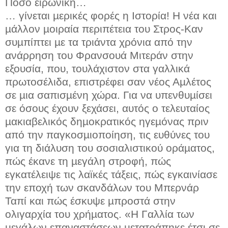
Πόσο ειρωνική…
… γίνεται µερικές φορές η Ιστορία! Η νέα και
µάλλον µοιραία περιπέτεια του Στρος-Καν
συµπίπτει µε τα τριάντα χρόνια από την
ανάρρηση του Φρανσουά Μιτεράν στην
εξουσία, που, τουλάχιστον στα γαλλικά
πρωτοσέλιδα, επιστρέφει σαν νέος Αµλέτος
σε µια σαπισµένη χώρα. Για να υπενθυµίσει
σε όσους έχουν ξεχάσει, αυτός ο τελευταίος
µακιαβελικός δηµοκρατικός ηγεµόνας πριν
από την παγκοσµιοποίηση, τις ευθύνες του
για τη διάλυση του σοσιαλιστικού οράµατος,
πώς έκανε τη µεγάλη στροφή, πώς
εγκατέλειψε τις λαϊκές τάξεις, πώς εγκαινίασε
την εποχή των σκανδάλων του Μπερνάρ
Ταπί και πώς έσκυψε µπροστά στην
ολιγαρχία του χρήµατος. «Η Γαλλία των
µεγάλων επαναστάσεων µετατράπηκε έτσι σε