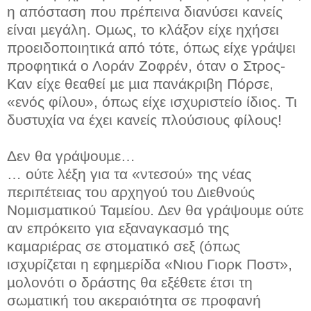
η απόσταση που πρέπεινα διανύσει κανείς
είναι µεγάλη. Οµως, το κλάξον είχε ηχήσει
προειδοποιητικά από τότε, όπως είχε γράψει
προφητικά ο Λοράν Ζοφρέν, όταν ο Στρος-
Καν είχε θεαθεί µε µια πανάκριβη Πόρσε,
«ενός φίλου», όπως είχε ισχυριστείο ίδιος. Τι
δυστυχία να έχει κανείς πλούσιους φίλους!
Δεν θα γράψουµε…
… ούτε λέξη για τα «ντεσού» της νέας
περιπέτειας του αρχηγού του ∆ιεθνούς
Νοµισµατικού Ταµείου. ∆εν θα γράψουµε ούτε
αν επρόκειτο για εξαναγκασµό της
καµαριέρας σε στοµατικό σεξ (όπως
ισχυρίζεται η εφηµερίδα «Νιου Γιορκ Ποστ»,
µολονότι ο δράστης θα εξέθετε έτσι τη
σωµατική του ακεραιότητα σε προφανή