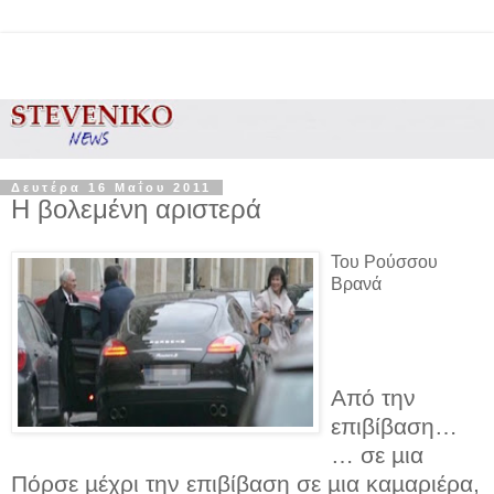
Δευτέρα 16 Μαΐου 2011
Η βολεμένη αριστερά
Του Ρούσσου
Βρανά
Από την
επιβίβαση…
… σε µια
Πόρσε µέχρι την επιβίβαση σε µια καµαριέρα,