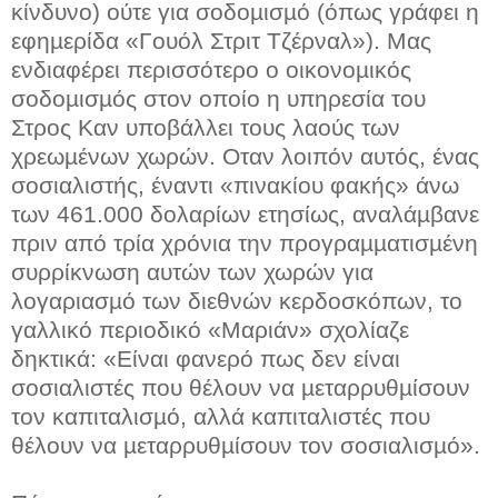
κίνδυνο) ούτε για σοδοµισµό (όπως γράφει η
εφηµερίδα «Γουόλ Στριτ Τζέρναλ»). Μας
ενδιαφέρει περισσότερο ο οικονοµικός
σοδοµισµός στον οποίο η υπηρεσία του
Στρος Καν υποβάλλει τους λαούς των
χρεωµένων χωρών. Οταν λοιπόν αυτός, ένας
σοσιαλιστής, έναντι «πινακίου φακής» άνω
των 461.000 δολαρίων ετησίως, αναλάµβανε
πριν από τρία χρόνια την προγραµµατισµένη
συρρίκνωση αυτών των χωρών για
λογαριασµό των διεθνών κερδοσκόπων, το
γαλλικό περιοδικό «Μαριάν» σχολίαζε
δηκτικά: «Είναι φανερό πως δεν είναι
σοσιαλιστές που θέλουν να µεταρρυθµίσουν
τον καπιταλισµό, αλλά καπιταλιστές που
θέλουν να µεταρρυθµίσουν τον σοσιαλισµό».