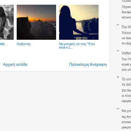
Ξέχα
Ξέχασε
δυνάμε
αποσυν
Όχι ά
Τελευτ
να δακ
το εξη
αθιά…
Ορίζοντας
Να μπορείς να πεις ''Έτσι
είναι η ζ...
Vaffa
Του Γ
Αρχική σελίδα
Παλαιότερη Ανάρτηση
κεριά 
στο σπ
To υπ
τα ακ
Στη δη
οι πλε
εφορία
Να μπο
της Αν
σπιτικ
μακριν