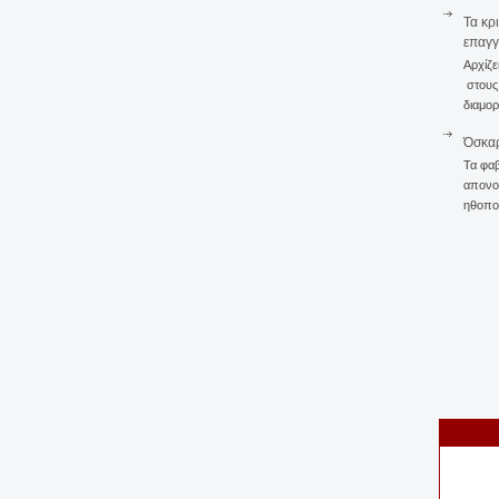
Τα κρ
επαγγ
Αρχίζε
στους 
διαμορ
Όσκαρ
Τα φαβ
απονομ
ηθοποι