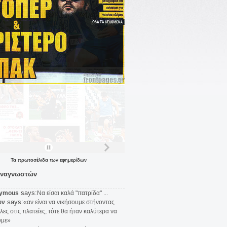
Τα
πρωτοσέλιδα
των
εφημερίδων
αναγνωστών
says:
ymous
Να είσαι καλά "πατρίδα" ...
says:
υν
«αν είναι να νικήσουμε στήνοντας
λες στις πλατείες, τότε θα ήταν καλύτερα να
υμε»