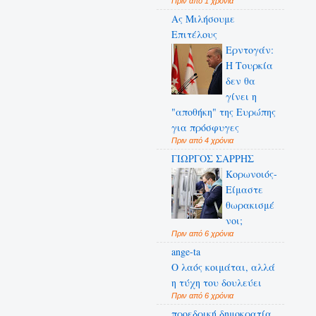
Πριν από 1 χρόνια
Ας Μιλήσουμε
Επιτέλους
Ερντογάν:
Η Τουρκία
δεν θα
γίνει η
"αποθήκη" της Ευρώπης
για πρόσφυγες
Πριν από 4 χρόνια
ΓΙΩΡΓΟΣ ΣΑΡΡΗΣ
Κορωνοιός-
Είμαστε
θωρακισμέ
νοι;
Πριν από 6 χρόνια
ange-ta
Ο λαός κοιμάται, αλλά
η τύχη του δουλεύει
Πριν από 6 χρόνια
προεδρική δημοκρατία