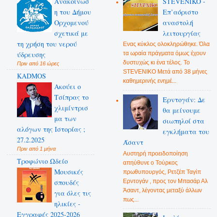
Ανακοίνωσ
STEVENIKO -
η του Δήμου
Επ’αόριστο
Ορχομενού
αναστολή
σχετικά με
λειτουργίας
τη χρήση του νερού
Ενας κύκλος ολοκληρώθηκε. Όλα
ύδρευσης
τα ωραία πράγματα όμως έχουν
δυστυχώς κι ένα τέλος. Το
Πριν από 16 ώρες
STEVENIKO Μετά από 38 μήνες
KADMOS
καθημερινής ενημέ...
Ακούει ο
Τσίπρας το
Ερντογάν: Δε
χλιμίντρισ
θα μείνουμε
μα των
σιωπηλοί στα
αλόγων της Ιστορίας ;
εγκλήματα του
27.2.2025
Άσαντ
Πριν από 1 μήνα
Αυστηρή προειδοποίηση
Τροφώνιο Ωδείο
απηύθυνε ο Τούρκος
Mουσικές
πρωθυπουργός, Ρετζέπ Ταγίπ
Ερντογάν , προς τον Μπασάρ Αλ
σπουδές
Άσαντ, λέγοντας μεταξύ άλλων
για όλες τις
πως...
ηλικίες -
Εγγραφές 2025-2026