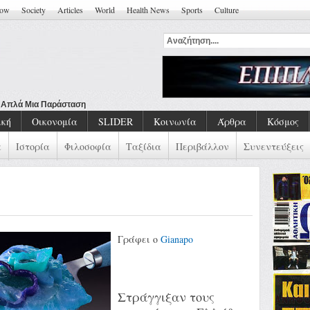
how
Society
Articles
World
Health News
Sports
Culture
ώ Απλά Μια Παράσταση
ική
Οικονομία
SLIDER
Κοινωνία
Άρθρα
Κόσμος
α
Ιστορία
Φιλοσοφία
Ταξίδια
Περιβάλλον
Συνεντεύξεις
Γράφει ο
Gianapo
Στράγγιξαν τους