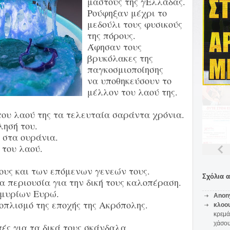
μαστούς της γΕλλάδας.
Ρούφηξαν μέχρι το
μεδούλι τους φυσικούς
της πόρους.
Άφησαν τους
βρυκόλακες της
παγκοσμιοποίησης
να υποθηκεύσουν το
μέλλον του λαού της.
του λαού της τα τελευταία σαράντα χρόνια.
λησή του.
 στα ουράνια.
του λαού.
ους και των επόμενων γενεών τους.
Σχόλια 
 περιουσία για την δική τους καλοπέραση.
μμυρίων Ευρώ.
Anon
οπλισμό της εποχής της Ακρόπολης.
κλοο
κρεμά
χάσο
ές για τα δικά τους σκάνδαλα.