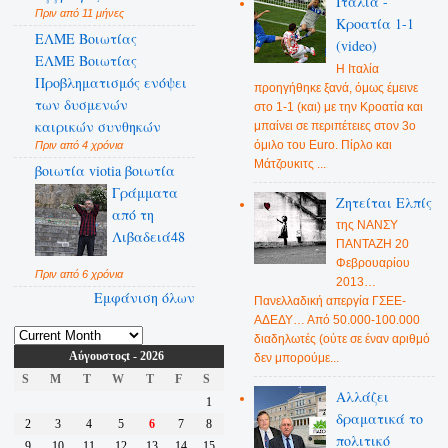
Ιταλία -
Πριν από 11 μήνες
Κροατία 1-1
ΕΛΜΕ Βοιωτίας
(video)
ΕΛΜΕ Βοιωτίας
Η Ιταλία
Προβληματισμός ενόψει
προηγήθηκε ξανά, όμως έμεινε
των δυσμενών
στο 1-1 (και) με την Κροατία και
καιρικών συνθηκών
μπαίνει σε περιπέτειες στον 3ο
όμιλο του Euro. Πίρλο και
Πριν από 4 χρόνια
Μάτζουκιτς ...
βοιωτία viotia βοιωτία
Γράμματα
Ζητείται Ελπίς
από τη
της ΝΑΝΣΥ
Λιβαδειά48
ΠΑΝΤΑΖΗ 20
Φεβρουαρίου
Πριν από 6 χρόνια
2013…
Εμφάνιση όλων
Πανελλαδική απεργία ΓΣΕΕ-
ΑΔΕΔΥ… Από 50.000-100.000
διαδηλωτές (ούτε σε έναν αριθμό
Αύγουστοςt - 2026
δεν μπορούμε...
S
M
T
W
T
F
S
Αλλάζει
1
δραματικά το
2
3
4
5
6
7
8
πολιτικό
9
10
11
12
13
14
15