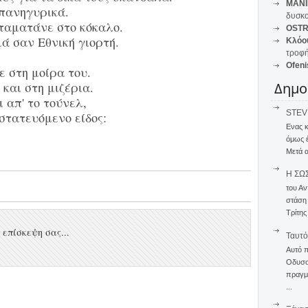
MANI
πανηγυρικά.
δυσκο
ταματάνε στο κόκαλο.
OSTR
 σαν Εθνική γιορτή.
Κλόο
τροφή
Ofeni
 στη μοίρα του.
και στη μιζέρια.
Δημο
ι απ' το τούνελ,
STEVE
στατευόμενο είδος:
Ενας 
όμως 
Μετά α
Η ΣΩ
του Αν
στάση
Τρίτης
επίσκεψη σας...
Ταυτό
Αυτό 
Οδυσσέ
πραγμα
...