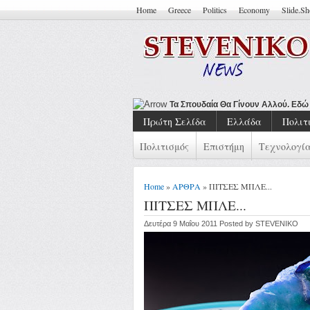
Home
Greece
Politics
Economy
Slide.S
Τα Σπουδαία Θα Γίνουν Αλλού. Εδ
Πρώτη Σελίδα
Ελλάδα
Πολιτ
Πολιτισμός
Επιστήμη
Τεχνολογί
Home
»
ΑΡΘΡΑ
» ΠΙΤΣΕΣ ΜΠΛΕ...
ΠΙΤΣΕΣ ΜΠΛΕ...
Δευτέρα 9 Μαΐου 2011 Posted by STEVENIKO