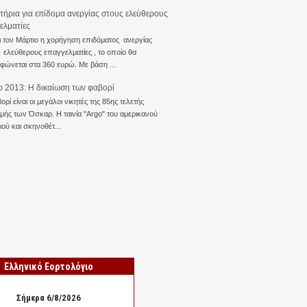
ιτήρια για επίδομα ανεργίας στους ελεύθερους
ελματίες
ι τον Μάρτιο η χορήγηση επιδόματος ανεργίας
ελεύθερους επαγγελματίες , το οποίο θα
φώνεται στα 360 ευρώ. Με βάση ...
 2013: Η δικαίωση των φαβορί
ορί είναι οι μεγάλοι νικητές της 85ης τελετής
ής των Όσκαρ. Η ταινία "Αrgo" του αμερικανού
ού και σκηνοθέτ...