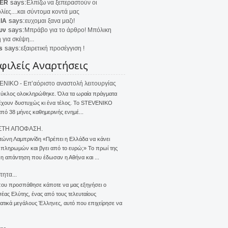
says:
ER
Ελπίζω να ξεπεραστούν οι
λίες....και σύντομα κοντά μας
says:
IA
ευχομαι ξανα μαζι!
says:
υν
Μπράβο για το άρθρο! Μπόλικη
 για σκέψη...
says:
s
εξαιρετική προσέγγιση !
φιλείς Αναρτήσεις
NIKO - Επ’αόριστο αναστολή λειτουργίας
κύκλος ολοκληρώθηκε. Όλα τα ωραία πράγματα
έχουν δυστυχώς κι ένα τέλος. Το STEVENIKO
πό 38 μήνες καθημερινής ενημέ...
ΣΤΗ ΑΠΟΦΑΣΗ.
τώνη Λαμπρινίδη «Πρέπει η Ελλάδα να κάνει
 πληρωμών και βγει από το ευρώ;» Το πρωί της
 η απάντηση που έδωσαν η Αθήνα και ...
τητα...
που προσπάθησε κάποτε να μας εξηγήσει ο
ας Ελύτης, ένας από τους τελευταίους
τικά μεγάλους Έλληνες, αυτό που επιχείρησε να