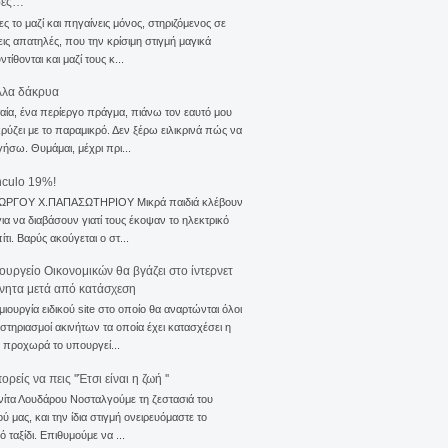
σες…
ς το μαζί και πηγαίνεις μόνος, στηριζόμενος σε
ις απατηλές, που την κρίσιμη στιγμή μαγικά
τίθονται και μαζί τους κ...
λλα δάκρυα
αία, ένα περίεργο πράγμα, πιάνω τον εαυτό μου
ρύζει με το παραμικρό. Δεν ξέρω ειλικρινά πώς να
γήσω. Θυμάμαι, μέχρι πρι...
nculo 19%!
ΙΩΡΓΟΥ Χ.ΠΑΠΑΣΩΤΗΡΙΟΥ Μικρά παιδιά κλέβουν
για να διαβάσουν γιατί τους έκοψαν το ηλεκτρικό
ίτι. Βαρύς ακούγεται ο στ...
ουργείο Οικονομικών θα βγάζει στο ίντερνετ
ίνητα μετά από κατάσχεση
μιουργία ειδικού site στο οποίο θα αναρτώνται όλοι
ιστηριασμοί ακινήτων τα οποία έχει κατασχέσει η
 προχωρά το υπουργεί...
ρείς να πεις ''Έτσι είναι η ζωή ''
νίτα Λουδάρου Νοσταλγούμε τη ζεστασιά του
ού μας, και την ίδια στιγμή ονειρευόμαστε το
ό ταξίδι. Επιθυμούμε να ...