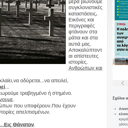
μέρα βιώνουμε
συγκλονιστικές
καταστάσεις
.
Εικόνες και
περιγραφές
φτάνουν στα
μάτια και στα
αυτιά μας.
Αποκαλύπτοντ
αι απίστευτες
ιστορίες.
Ανθρώπων και
λαίει,να οδύρεται...να απειλεί,
εί
...
εωρούμε τραβηγμένο ή στημένο.
Σχόλια 
ίνουμε
.
θρώπων που υποφέρουν.Που έχουν
Anon
στορίες απελπισμένων.
κλοο
κρεμά
..
Εις Θάνατον
.
χάσο