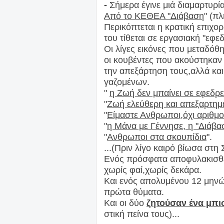
-
Σήμερα έγινε μιά διαμαρτυρί
Από το ΚΕΘΕΑ "Διάβαση
" (π
Περικόπτεται η κρατική επιχο
του τίθεται σε εργασιακή "εφεδ
Οι λίγες εικόνες που μεταδόθ
οι κουβέντες που ακούστηκαν
την
απεξάρτηση τους,αλλά και 
γαζομένων.
"
η Ζωή δεν μπαίνει σε εφεδρε
"
Ζωή ελεύθερη και απεξαρτημ
"
Είμαστε Ανθρωποι,όχι αριθμοί
"
η Μάνα με Γέννησε, η "Διάβα
"
Ανθρωποι στα σκουπίδια
".
...(Πριν λίγο καιρό βίωσα στη
Ενός πρόσφατα αποφυλακισθέν
χωρίς φαί,χωρίς δεκάρα.
Και ενός απολυμένου 12 μηνώ
πρώτα θύματα.
Και οι δύο
ζητούσαν ένα μπι
στι
κή πείνα τους)...