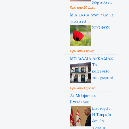
ξέφτισαν..
Πριν από 20 ώρες
Μια ματιά στον ήλιο με
γιορτινά...
ΣΤΟ ΦΩΣ
Πριν από 4 μήνες
ΜΥΓΔΑΛΙΑ ΑΡΚΑΔΙΑΣ
Το
καφενείο
του χωριού
Πριν από 1 χρόνια
Ας Μιλήσουμε
Επιτέλους
Ερντογάν:
Η Τουρκία
δεν θα
γίνει η