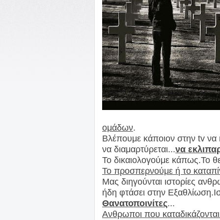
ομάδων
.
Βλέπουμε
κάποιον στην tv να κ
να διαμαρτύρεται...
να εκλιπαρ
Το δικαιολογούμε κάπως.Το θ
Το προσπερνούμε ή το καταπ
Μας διηγούνται ιστορίες αν
ήδη φτάσει στην Εξαθλίωση.
Ι
Θανατοποινίτες
...
Ανθρωποι που καταδικάζονται.