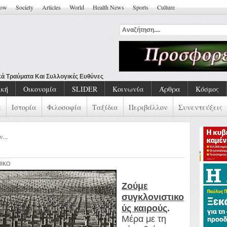
how
Society
Articles
World
Health News
Sports
Culture
ική
Οικονομία
SLIDER
Κοινωνία
Άρθρα
Κόσμος
α
Ιστορία
Φιλοσοφία
Ταξίδια
Περιβάλλον
Συνεντεύξεις
...
NIKO
Ζούμε
συγκλονιστικο
ύς καιρούς
.
Μέρα με τη