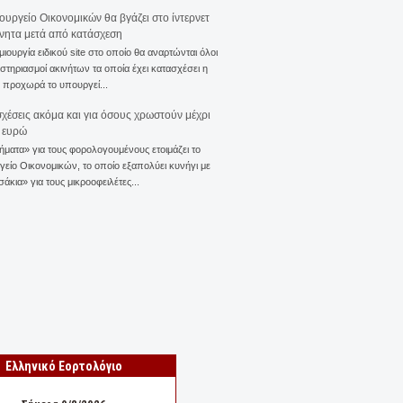
ουργείο Οικονομικών θα βγάζει στο ίντερνετ
ίνητα μετά από κατάσχεση
μιουργία ειδικού site στο οποίο θα αναρτώνται όλοι
ιστηριασμοί ακινήτων τα οποία έχει κατασχέσει η
 προχωρά το υπουργεί...
χέσεις ακόμα και για όσους χρωστούν μέχρι
 ευρώ
ματα» για τους φορολογουμένους ετοιμάζει το
είο Οικονομικών, το οποίο εξαπολύει κυνήγι με
άκια» για τους μικροοφειλέτες...