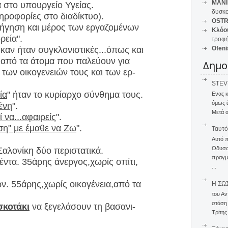
MANI
α στο υπουργείο Υγείας.
δυσκο
ληροφορίες στο διαδίκτυο).
OSTR
ρήγηση και μέρος των εργαζομένων
Κλόο
ρεία".
τροφή
ηκαν ήταν συγκλονιστικές...όπως και
Ofeni
 από τα άτομα που παλεύουν για
Δημο
των οικογενειών τους και των ερ-
STEVE
ία
" ήταν το κυρίαρχο σύνθημα τους.
Ενας 
όμως 
ένη
".
Μετά α
 να...αφαιρείς
".
ση" με έμαθε να Ζω
".
Ταυτό
Αυτό 
Οδυσσέ
 Σαλονίκη δύο περιστατικά.
πραγμα
τα. 35άρης άνεργος,χωρίς σπίτι,
...
ν. 55άρης,χωρίς οικογένεια,από τα
Η ΣΩ
του Αν
στάση
σκοτάκι
να ξεγελάσουν τη βασανι-
Τρίτης