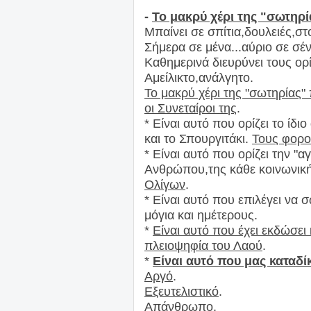
-
Το μακρύ χέρι της "σωτηρί
Μπαίνει σε σπίτια,δουλειές,σ
Σήμερα σε μένα...αύριο σε σέν
Καθημερινά διευρύνει τους ορί
Αμείλικτο,ανάλγητο.
Το μακρύ χέρι της "σωτηρίας"
οι Συνεταίροι της
.
* Είναι αυτό που ορίζει το ίδ
και το Σπουργιτάκι.
Τους φορο
* Είναι αυτό που ορίζει την "
Ανθρώπου,της κάθε κοινωνικ
Ολίγων
.
* Είναι αυτό που επιλέγει να 
μόγια και ημέτερους.
*
Είναι αυτό που έχει εκδώσει
πλειοψηφία του Λαού
.
*
Είναι αυτό που μας καταδ
Αργό
.
Εξευτελιστικό
.
Απάνθρωπο
.