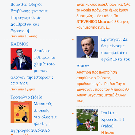
Βοιωτία: Οδηγός
Ενας κύκλος ολοκληρώθηκε. Όλα
Επιβίωσης για τους
τα ωραία πράγματα όμως έχουν
δυστυχώς κι ένα τέλος. Το
Παραγωγούς σε
STEVENIKO Μετά από 38 μήνες
Δομβραίνα και
καθημερινής ενημέ...
Ξηρονομή
Πριν από 15 ώρες
Ερντογάν: Δε
KADMOS
θα μείνουμε
Ακούει ο
σιωπηλοί στα
Τσίπρας το
εγκλήματα του
χλιμίντρισ
Άσαντ
μα των
Αυστηρή προειδοποίηση
αλόγων της Ιστορίας ;
απηύθυνε ο Τούρκος
27.2.2025
πρωθυπουργός, Ρετζέπ Ταγίπ
Ερντογάν , προς τον Μπασάρ Αλ
Πριν από 1 μήνα
Άσαντ, λέγοντας μεταξύ άλλων
Τροφώνιο Ωδείο
πως...
Mουσικές
σπουδές
Ιταλία -
για όλες τις
Κροατία 1-1
ηλικίες -
(video)
Εγγραφές 2025-2026
Η Ιταλία