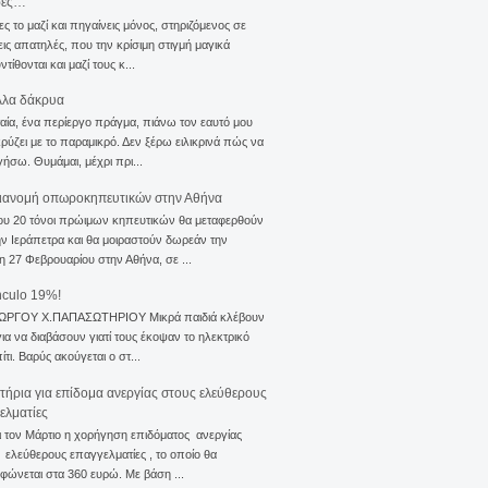
σες…
ς το μαζί και πηγαίνεις μόνος, στηριζόμενος σε
ις απατηλές, που την κρίσιμη στιγμή μαγικά
τίθονται και μαζί τους κ...
λλα δάκρυα
αία, ένα περίεργο πράγμα, πιάνω τον εαυτό μου
ρύζει με το παραμικρό. Δεν ξέρω ειλικρινά πώς να
γήσω. Θυμάμαι, μέχρι πρι...
ιανομή οπωροκηπευτικών στην Αθήνα
ου 20 τόνοι πρώιμων κηπευτικών θα μεταφερθούν
ν Ιεράπετρα και θα μοιραστούν δωρεάν την
η 27 Φεβρουαρίου στην Αθήνα, σε ...
nculo 19%!
ΙΩΡΓΟΥ Χ.ΠΑΠΑΣΩΤΗΡΙΟΥ Μικρά παιδιά κλέβουν
για να διαβάσουν γιατί τους έκοψαν το ηλεκτρικό
ίτι. Βαρύς ακούγεται ο στ...
ιτήρια για επίδομα ανεργίας στους ελεύθερους
ελματίες
ι τον Μάρτιο η χορήγηση επιδόματος ανεργίας
ελεύθερους επαγγελματίες , το οποίο θα
φώνεται στα 360 ευρώ. Με βάση ...