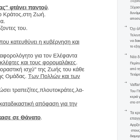
Ξέχα
ας" φτάνει παντού
.
Ξέχασε
δυνάμε
το Κράτος,στη Ζωή.
αποσυν
α.
ζοντες του.
Όχι ά
Τελευτ
 που κατευθύνει η κυβέρνηση και
να δακ
το εξη
ιο αφορολόγητο για τον Ελέφαντα
Νέα δ
κλέφτες και τους φορομαλάκες
.
Περίπ
αγοραστική ισχύ" της Ζωής του κά
θε
από τη
Τετάρτ
ής Ομάδας.
Των Πολλών και των
Vaffa
σώσει τραπεζίτες,πλουτοκράτες,λα-
Του Γ
κεριά 
στο σπ
 καταδικαστική απόφαση για την
Τα κρ
ίκασε σε Θάνατο
.
επαγγ
Αρχίζε
στους 
διαμορ