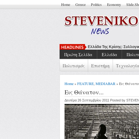
Home
Greece
Politics
Economy
Slide.S
Να Μπορείς Ν
Πρώτη Σελίδα
Ελλάδα
Πολιτ
Πολιτισμός
Επιστήμη
Τεχνολογί
Home
»
FEATURE
,
MEDIABAR
» Εις Θάνατον
Εις Θάνατον...
Δευτέρα 26 Σεπτεμβρίου 2011 Posted by STEVE