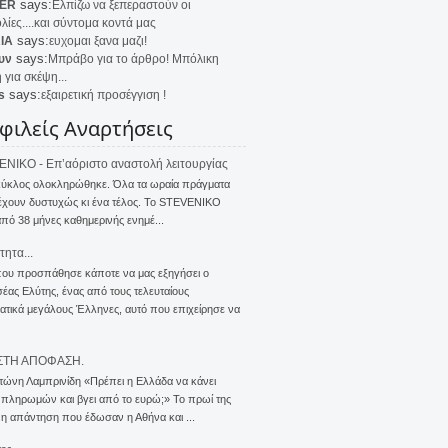
says:
ER
Ελπίζω να ξεπεραστούν οι
λίες....και σύντομα κοντά μας
says:
IA
ευχομαι ξανα μαζι!
says:
υν
Μπράβο για το άρθρο! Μπόλικη
 για σκέψη...
says:
s
εξαιρετική προσέγγιση !
φιλείς Αναρτήσεις
NIKO - Επ’αόριστο αναστολή λειτουργίας
κύκλος ολοκληρώθηκε. Όλα τα ωραία πράγματα
έχουν δυστυχώς κι ένα τέλος. Το STEVENIKO
πό 38 μήνες καθημερινής ενημέ...
τητα...
που προσπάθησε κάποτε να μας εξηγήσει ο
ας Ελύτης, ένας από τους τελευταίους
τικά μεγάλους Έλληνες, αυτό που επιχείρησε να
ΣΤΗ ΑΠΟΦΑΣΗ.
τώνη Λαμπρινίδη «Πρέπει η Ελλάδα να κάνει
 πληρωμών και βγει από το ευρώ;» Το πρωί της
 η απάντηση που έδωσαν η Αθήνα και ...