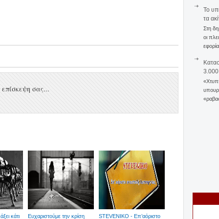
To υπ
τα ακ
Στη δη
οι πλε
εφορία
Κατασ
3.000
«Χτυπή
επίσκεψη σας...
υπουργ
«ραβασ
ξει κάτι
Ευχαριστούμε την κρίση
STEVENIKO - Επ’αόριστο