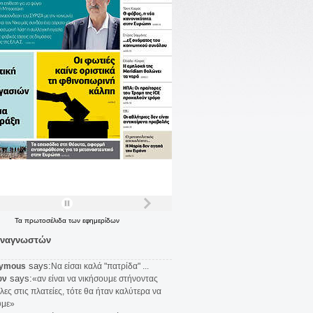
Τα
πρωτοσέλιδα
των
εφημερίδων
αναγνωστών
says:
ymous
Να είσαι καλά "πατρίδα" ...
says:
υν
«αν είναι να νικήσουμε στήνοντας
λες στις πλατείες, τότε θα ήταν καλύτερα να
υμε»