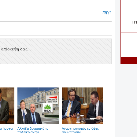
πηγη
επίσκεψη σας...
αι ήσυχοι
Αλλάζει δραματικά το
Ανασχηματισμός εν όψει,
πολιτικό σκηνι...
φουντώνουν ...