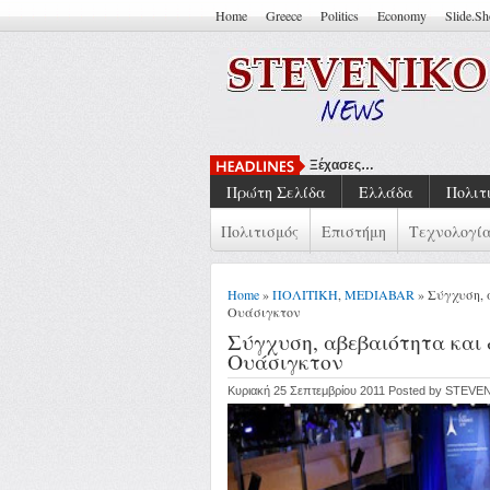
Home
Greece
Politics
Economy
Slide.S
Ξέχασες…
Πρώτη Σελίδα
Ελλάδα
Πολιτ
Πολιτισμός
Επιστήμη
Τεχνολογί
Home
»
ΠΟΛΙΤΙΚΗ
,
MEDIABAR
» Σύγχυση, 
Ουάσιγκτον
Σύγχυση, αβεβαιότητα και 
Ουάσιγκτον
Κυριακή 25 Σεπτεμβρίου 2011 Posted by STEVE