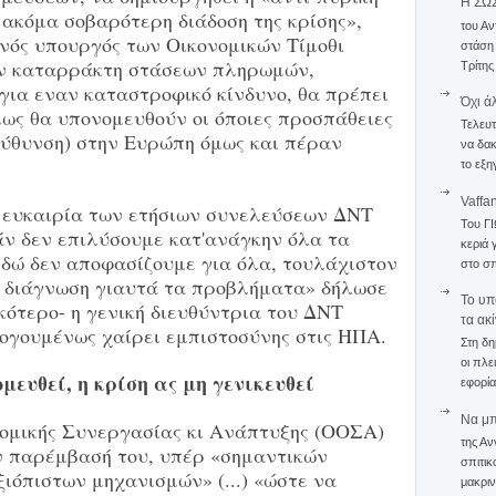
Η ΣΩ
 ακόμα σοβαρότερη διάδοση της κρίσης»,
του Αν
νός υπουργός των Οικονομικών Τίμοθι
στάση
αν καταρράκτη στάσεων πληρωμών,
Τρίτης
για εναν καταστροφικό κίνδυνο, θα πρέπει
Όχι ά
ως θα υπονομευθούν οι όποιες προσπάθειες
Τελευτ
εύθυνση) στην Ευρώπη όμως και πέραν
να δακ
το εξη
Vaffa
π' ευκαιρία των ετήσιων συνελεύσεων ΔΝΤ
Του Γ
άν δεν επιλύσουμε κατ'ανάγκην όλα τα
κεριά 
εδώ δεν αποφασίζουμε για όλα, τουλάχιστον
στο σπ
ή διάγνωση γιαυτά τα προβλήματα» δήλωσε
To υπ
ότερο- η γενική διευθύντρια του ΔΝΤ
τα ακ
ογουμένως χαίρει εμπιστοσύνης στις ΗΠΑ.
Στη δη
οι πλε
ευθεί, η κρίση ας μη γενικευθεί
εφορία
Να μπο
νομικής Συνεργασίας κι Ανάπτυξης (ΟΟΣΑ)
της Αν
ν παρέμβασή του, υπέρ «σημαντικών
σπιτικ
ιόπιστων μηχανισμών» (...) «ώστε να
μακριν