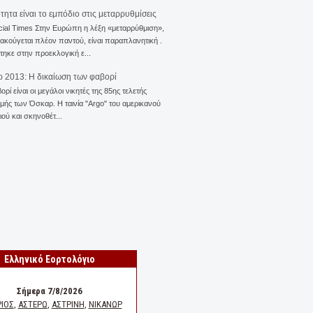
ότητα είναι το εμπόδιο στις μεταρρυθμίσεις
cial Times Στην Ευρώπη η λέξη «μεταρρύθμιση»,
 ακούγεται πλέον παντού, είναι παραπλανητική .
ηκε στην προεκλογική ε...
 2013: Η δικαίωση των φαβορί
ορί είναι οι μεγάλοι νικητές της 85ης τελετής
ής των Όσκαρ. Η ταινία "Αrgo" του αμερικανού
ού και σκηνοθέτ...