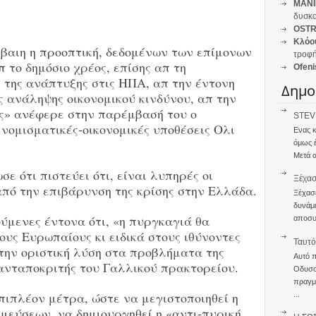
MANI
δυσκο
OSTR
Κλόο
έβαιη η προοπτική, δεδομένων των επίμονων
τροφή
 το δημόσιο χρέος, επίσης απ τη
Ofeni
 της ανάπτυξης στις ΗΠΑ, απ την έντονη
Δημο
 ανάληψης οικονομικού κινδύνου, απ την
ς» ανέφερε στην παρέμβασή του ο
STEVE
 νομισματικές-οικονομικές υποθέσεις Ολι
Ενας 
όμως 
Μετά α
σε ότι πιστεύει ότι, είναι λυπηρές οι
Ξέχα
πό την επιβάρυνση της κρίσης στην Ελλάδα.
Ξέχασε
δυνάμε
ύμενες έντονα ότι, «η πυργκαγιά θα
αποσυν
ους Ευρωπαίους κι ειδικά στους ιθύνοντες
Ταυτό
την οριστική λύση στα προβλήματα της
Αυτό 
 ανταποκριτής του Γαλλικού πρακτορείου.
Οδυσσέ
πραγμα
πιπλέον μέτρα, ώστε να μεγιστοποιηθεί η
...
μεύσεων, να δημιουργηθεί η «αντι-πυρική