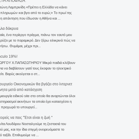
ΣΤΗ ΑΠΟΦΑΣΗ.
τώνη Λαμπρινίδη «Πρέπει η Ελλάδα να κάνει
 πληρωμών και βγει από το ευρώ;» Το πρωί της
 η απάντηση που έδωσαν η Αθήνα και ...
λλα δάκρυα
αία, ένα περίεργο πράγμα, πιάνω τον εαυτό μου
ρύζει με το παραμικρό. Δεν ξέρω ειλικρινά πώς να
γήσω. Θυμάμαι, μέχρι πρι...
nculo 19%!
ΙΩΡΓΟΥ Χ.ΠΑΠΑΣΩΤΗΡΙΟΥ Μικρά παιδιά κλέβουν
για να διαβάσουν γιατί τους έκοψαν το ηλεκτρικό
ίτι. Βαρύς ακούγεται ο στ...
ουργείο Οικονομικών θα βγάζει στο ίντερνετ
ίνητα μετά από κατάσχεση
μιουργία ειδικού site στο οποίο θα αναρτώνται όλοι
ιστηριασμοί ακινήτων τα οποία έχει κατασχέσει η
 προχωρά το υπουργεί...
ρείς να πεις ''Έτσι είναι η ζωή ''
νίτα Λουδάρου Νοσταλγούμε τη ζεστασιά του
ού μας, και την ίδια στιγμή ονειρευόμαστε το
ό ταξίδι. Επιθυμούμε να ...