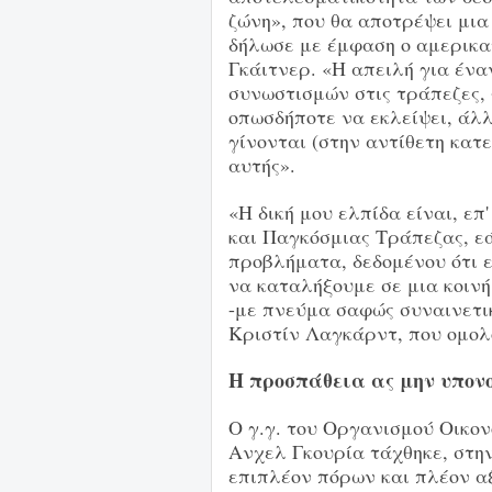
ζώνη», που θα αποτρέψει μια
δήλωσε με έμφαση ο αμερικα
Γκάιτνερ. «Η απειλή για έν
συνωστισμών στις τράπεζες, 
οπωσδήποτε να εκλείψει, άλλ
γίνονται (στην αντίθετη κατ
αυτής».
«Η δική μου ελπίδα είναι, ε
και Παγκόσμιας Τράπεζας, ε
προβλήματα, δεδομένου ότι 
να καταλήξουμε σε μια κοιν
-με πνεύμα σαφώς συναινετικ
Κριστίν Λαγκάρντ, που ομολ
Η προσπάθεια ας μην υπονομ
Ο γ.γ. του Οργανισμού Οικο
Ανχελ Γκουρία τάχθηκε, στη
επιπλέον πόρων και πλέον αξ