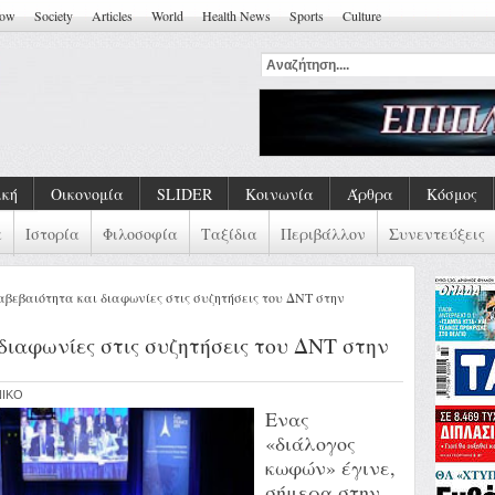
how
Society
Articles
World
Health News
Sports
Culture
ική
Οικονομία
SLIDER
Κοινωνία
Άρθρα
Κόσμος
α
Ιστορία
Φιλοσοφία
Ταξίδια
Περιβάλλον
Συνεντεύξεις
αβεβαιότητα και διαφωνίες στις συζητήσεις του ΔΝΤ στην
διαφωνίες στις συζητήσεις του ΔΝΤ στην
NIKO
Ενας
«διάλογος
κωφών» έγινε,
σήμερα στην