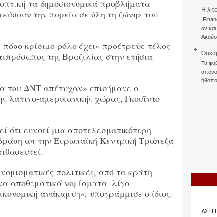
οοπτική τα δημοσιονομικά προβλήματα
Η λιτ
εύσουν την πορεία σε όλη τη ζώνη» του
Finan
αν και
Ακούστ
 πόσο κρίσιμο ρόλο έχει» προέτρεψε τέλος
Όσκαρ
τιπρόσωπος της Βραζιλίας στην ετήσια
Τα φαβ
απονομ
ηθοποι
α του ΔΝΤ απέτυχαν» επισήμανε ο
ης λατινο-αμερικανικής χώρας, Γκουΐντο
εί ότι ευνοεί μια αποτελεσματικότερη
δράση απ την Ευρωπαϊκή Κεντρική Τράπεζα
τιθασευτεί.
νομισματικές πολιτικές, από τα κράτη
ενα αποθεματικά νομίσματα, λίγο
ικονομική ανάκαμψη», υπογράμμισε ο ίδιος.