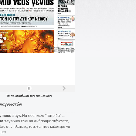
Τα
πρωτοσέλιδα
των
εφημερίδων
αναγνωστών
says:
ymous
Να είσαι καλά "πατρίδα" ...
says:
υν
«αν είναι να νικήσουμε στήνοντας
λες στις πλατείες, τότε θα ήταν καλύτερα να
υμε»