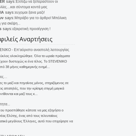
says:
ER
Ελπίζω να ξεπεραστούν οι
λίες....και σύντομα κοντά μας
says:
IA
ευχομαι ξανα μαζι!
says:
υν
Μπράβο για το άρθρο! Μπόλικη
 για σκέψη...
says:
s
εξαιρετική προσέγγιση !
φιλείς Αναρτήσεις
NIKO - Επ’αόριστο αναστολή λειτουργίας
κύκλος ολοκληρώθηκε. Όλα τα ωραία πράγματα
έχουν δυστυχώς κι ένα τέλος. Το STEVENIKO
πό 38 μήνες καθημερινής ενημέ...
σες…
ς το μαζί και πηγαίνεις μόνος, στηριζόμενος σε
ις απατηλές, που την κρίσιμη στιγμή μαγικά
τίθονται και μαζί τους κ...
τητα...
που προσπάθησε κάποτε να μας εξηγήσει ο
ας Ελύτης, ένας από τους τελευταίους
τικά μεγάλους Έλληνες, αυτό που επιχείρησε να