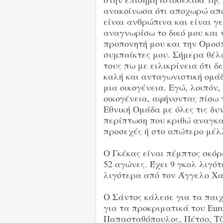
ανακοίνωσα ότι αποχωρώ από
είναι ανθρώπινα και είναι γ
αναγνωρίσω το δικό μου και 
προπονητή μου και την Ομοσ
συμπαίκτες μου. Σήμερα θέλω
τους πω με ειλικρίνεια ότι 
καλή και ανταγωνιστική ομά
μια οικογένεια. Εγώ, λοιπόν
οικογένεια, αφήνοντας πίσω 
Εθνική Ομάδα με όλες τις δυ
περίπτωση που κριθώ αναγκα
προσεχές ή στο απώτερο μέλ
Ο Γκέκας είναι πέμπτος σκόρε
52 αγώνες. Έχει 9 γκολ λιγό
λιγότερα από τον Άγγελο Χα
Ο Σάντος κάλεσε για τα παιχν
για τα προκριματικά του Eur
Παπασταθόπουλος, Πέτσο, Τζι