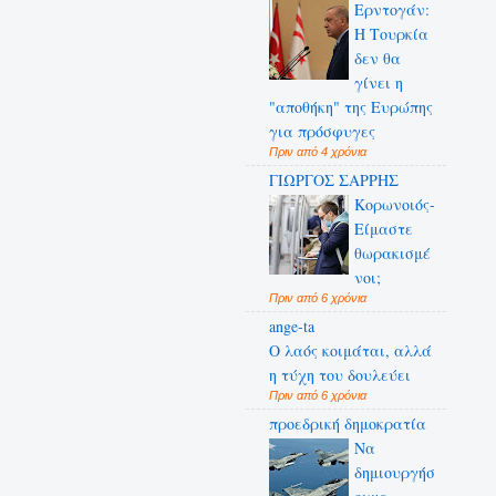
Ερντογάν:
Η Τουρκία
δεν θα
γίνει η
"αποθήκη" της Ευρώπης
για πρόσφυγες
Πριν από 4 χρόνια
ΓΙΩΡΓΟΣ ΣΑΡΡΗΣ
Κορωνοιός-
Είμαστε
θωρακισμέ
νοι;
Πριν από 6 χρόνια
ange-ta
Ο λαός κοιμάται, αλλά
η τύχη του δουλεύει
Πριν από 6 χρόνια
προεδρική δημοκρατία
Να
δημιουργήσ