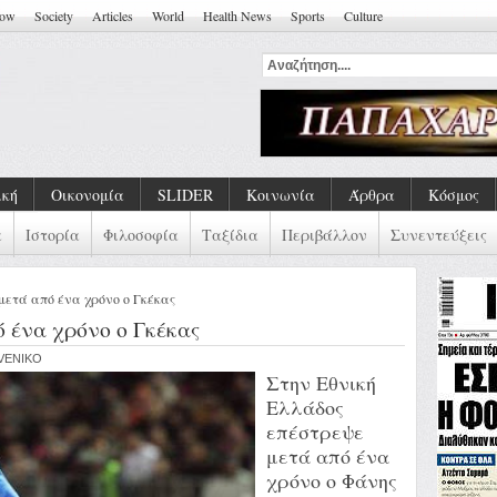
how
Society
Articles
World
Health News
Sports
Culture
ική
Οικονομία
SLIDER
Κοινωνία
Άρθρα
Κόσμος
α
Ιστορία
Φιλοσοφία
Ταξίδια
Περιβάλλον
Συνεντεύξεις
μετά από ένα χρόνο ο Γκέκας
 ένα χρόνο ο Γκέκας
EVENIKO
Στην Εθνική
Ελλάδος
επέστρεψε
μετά από ένα
χρόνο ο Φάνης