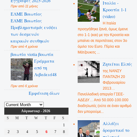
Εγγραφές 2025-2026
Ιταλία -
Πριν από 11 μήνες
Κροατία 1-1
ΕΛΜΕ Βοιωτίας
(video)
ΕΛΜΕ Βοιωτίας
Η Ιταλία
Προβληματισμός ενόψει
προηγήθηκε ξανά, όμως έμεινε
των δυσμενών
στο 1-1 (και) με την Κροατία και
καιρικών συνθηκών
μπαίνει σε περιπέτειες στον 3ο
όμιλο του Euro. Πίρλο και
Πριν από 4 χρόνια
Μάτζουκιτς ...
βοιωτία viotia βοιωτία
Γράμματα
Ζητείται Ελπίς
από τη
της ΝΑΝΣΥ
Λιβαδειά48
ΠΑΝΤΑΖΗ 20
Φεβρουαρίου
Πριν από 6 χρόνια
2013…
Εμφάνιση όλων
Πανελλαδική απεργία ΓΣΕΕ-
ΑΔΕΔΥ… Από 50.000-100.000
διαδηλωτές (ούτε σε έναν αριθμό
Αύγουστοςt - 2026
δεν μπορούμε...
S
M
T
W
T
F
S
Αλλάζει
1
δραματικά το
2
3
4
5
6
7
8
πολιτικό