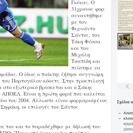
Γκέκας. Ο
31χρονος φορ
συναντήθηκε
με τον
Φερνάντο
Σάντος, τον
Τάκη Φύσσα
και τον
Μιχάλη
Τσαπίδη και
πείστηκε να
μάδας. Ο ίδιος ο παίκτης ζήτησε συγγνώμη
η του Πορτογάλου κόουτς. Στην προεπιλογή
 στο εξωτερικό βρίσκεται και ο Σάκης
 ΑΠΟΕΛ. Είναι η πρώτη φορά που καλείται
άιο του 2004. Άλλωστε είναι φορμαρισμένος
Σχόλια 
 Σηφάκη, οι επιλογές του Σάντος
Anon
κλοο
κρεμά
ος του και το παραδέχθηκε με δήλωσή του
χάσο
 ΕΠΟ: "Πριν από έναν χρόνο περίπου