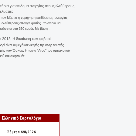
ιτήρια για επίδομα ανεργίας στους ελεύθερους
ελματίες
ι τον Μάρτιο η χορήγηση επιδόματος ανεργίας
ελεύθερους επαγγελματίες , το οποίο θα
φώνεται στα 360 ευρώ. Με βάση ...
 2013: Η δικαίωση των φαβορί
ορί είναι οι μεγάλοι νικητές της 85ης τελετής
ής των Όσκαρ. Η ταινία "Αrgo" του αμερικανού
ού και σκηνοθέτ...