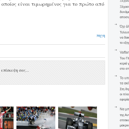
Ξέχα
οποίος είναι τιμωρημένος για το πρώτο από
Ξέχασε
δυνάμε
αποσυν
Όχι ά
Τελευτ
πηγη
να δακ
το εξη
Vaffa
Του Γ
κεριά 
στο σπ
επίσκεψη σας...
To υπ
τα ακ
Στη δη
οι πλε
εφορία
Να μπο
της Αν
σπιτικ
μακριν