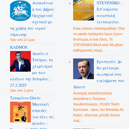
Ανακοίνωσ
STEVENIKO -
η του Δήμου
Επ’αόριστο
Ορχομενού
αναστολή
σχετικά με
λειτουργίας
τη χρήση του νερού
Ενας κύκλος ολοκληρώθηκε. Όλα
ύδρευσης
τα ωραία πράγματα όμως έχουν
δυστυχώς κι ένα τέλος. Το
Πριν από 22 ώρες
STEVENIKO Μετά από 38 μήνες
KADMOS
καθημερινής ενημέ...
Ακούει ο
Τσίπρας το
Ερντογάν: Δε
χλιμίντρισ
θα μείνουμε
μα των
σιωπηλοί στα
αλόγων της Ιστορίας ;
εγκλήματα του
27.2.2025
Άσαντ
Πριν από 1 μήνα
Αυστηρή προειδοποίηση
Τροφώνιο Ωδείο
απηύθυνε ο Τούρκος
Mουσικές
πρωθυπουργός, Ρετζέπ Ταγίπ
Ερντογάν , προς τον Μπασάρ Αλ
σπουδές
Άσαντ, λέγοντας μεταξύ άλλων
για όλες τις
πως...
ηλικίες -