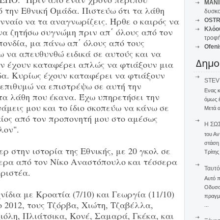
MANI
 την Εθνική Ομάδα. Πιστεύω ότι τα λάθη
δυσκο
ενναίο να τα αναγνωρίζεις. Ήρθε ο καιρός να
OSTR
Κλόο
να ζητήσω συγνώμη πριν απ΄ όλους από τον
τροφή
πονδία, μα πάνω απ΄ όλους από τους
Ofeni
 να απευθυνθώ ειδικά σε αυτούς και να
Δημο
δεν έχουν καταφέρει απλώς να φτιάξουν μια
δα. Κυρίως έχουν καταφέρει να φτιάξουν
STEVE
, επιθυμώ να επιστρέψω σε αυτή την
Ενας 
τα λάθη που έκανα. Έχω υπηρετήσει την
όμως 
νάμεις μου και το ίδιο σκοπεύω να κάνω σε
Μετά α
ίος από τον προπονητή μου στο αμέσως
Η ΣΩ
λον".
του Αν
στάση
ρ στην ιστορία της Εθνικής, με 20 γκολ σε
Τρίτης
τερα από τον Νίκο Αναστόπουλο και τέσσερα
Ταυτό
ριστέα.
Αυτό 
Οδυσσέ
ίδια με Κροατία (7/10) και Γεωργία (11/10)
πραγμα
o 2012, τους Τζόρβα, Χιώτη, Τζαβέλλα,
...
όλη, Πλιάτσικα, Κονέ, Σαμαρά, Γκέκα, και