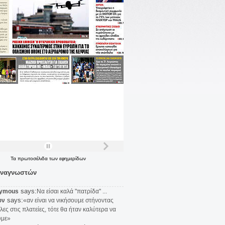
Τα
πρωτοσέλιδα
των
εφημερίδων
αναγνωστών
says:
ymous
Να είσαι καλά "πατρίδα" ...
says:
υν
«αν είναι να νικήσουμε στήνοντας
λες στις πλατείες, τότε θα ήταν καλύτερα να
υμε»