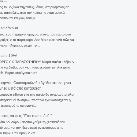
σες…
ς το μαζί και πηγαίνεις μόνος, στηριζόμενος σε
ις απατηλές, που την κρίσιμη στιγμή μαγικά
τίθονται και μαζί τους κ...
λλα δάκρυα
αία, ένα περίεργο πράγμα, πιάνω τον εαυτό μου
ρύζει με το παραμικρό. Δεν ξέρω ειλικρινά πώς να
γήσω. Θυμάμαι, μέχρι πρι...
nculo 19%!
ΙΩΡΓΟΥ Χ.ΠΑΠΑΣΩΤΗΡΙΟΥ Μικρά παιδιά κλέβουν
για να διαβάσουν γιατί τους έκοψαν το ηλεκτρικό
ίτι. Βαρύς ακούγεται ο στ...
ουργείο Οικονομικών θα βγάζει στο ίντερνετ
ίνητα μετά από κατάσχεση
μιουργία ειδικού site στο οποίο θα αναρτώνται όλοι
ιστηριασμοί ακινήτων τα οποία έχει κατασχέσει η
 προχωρά το υπουργεί...
ρείς να πεις ''Έτσι είναι η ζωή ''
νίτα Λουδάρου Νοσταλγούμε τη ζεστασιά του
ού μας, και την ίδια στιγμή ονειρευόμαστε το
ό ταξίδι. Επιθυμούμε να ...