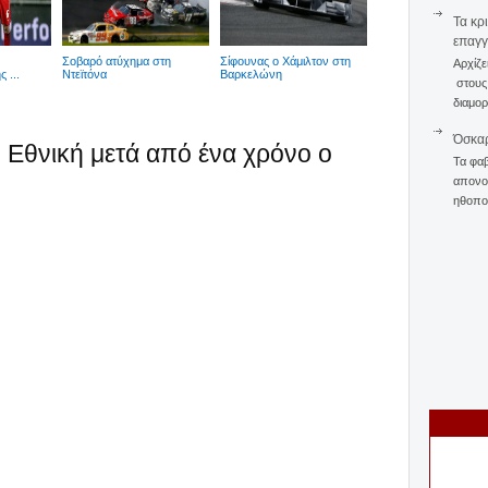
Τα κρ
επαγγ
Σοβαρό ατύχημα στη
Σίφουνας ο Χάμιλτον στη
Αρχίζε
 ...
Ντεϊτόνα
Βαρκελώνη
στους 
διαμορ
Όσκαρ
ν Εθνική μετά από ένα χρόνο ο
Τα φαβ
απονομ
ηθοποι