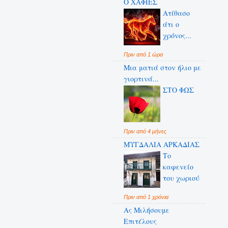
Ο ΧΑΦΙΕΣ
Ατίθασο
άτι ο
χρόνος...
Πριν από 1 ώρα
Μια ματιά στον ήλιο με
γιορτινά...
ΣΤΟ ΦΩΣ
Πριν από 4 μήνες
ΜΥΓΔΑΛΙΑ ΑΡΚΑΔΙΑΣ
Το
καφενείο
του χωριού
Πριν από 1 χρόνια
Ας Μιλήσουμε
Επιτέλους