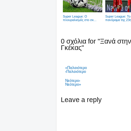
Super League: Ο
Super League: Το
πλουραλισμός στο σκ...
πανόραμα της 23ης
0 σχόλια for "Ξανά στη
Γκέκας"
«Παλαιότερο
‹Παλαιότερο
Νεότερο›
Νεότερο»
Leave a reply