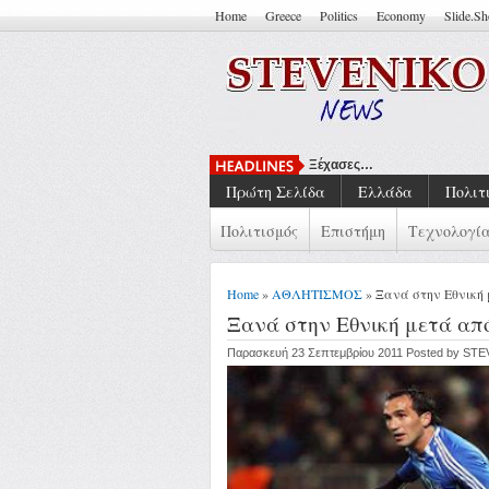
Home
Greece
Politics
Economy
Slide.S
Ξέχασες…
Πρώτη Σελίδα
Ελλάδα
Πολιτ
Πολιτισμός
Επιστήμη
Τεχνολογί
Home
»
ΑΘΛΗΤΙΣΜΟΣ
» Ξανά στην Εθνική 
Ξανά στην Εθνική μετά από
Παρασκευή 23 Σεπτεμβρίου 2011 Posted by ST