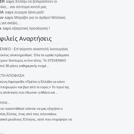
says:
ER
Ελπίζω να ξεπεραστούν οι
λίες....και σύντομα κοντά μας
says:
IA
ευχομαι ξανα μαζι!
says:
υν
Μπράβο για το άρθρο! Μπόλικη
 για σκέψη...
says:
s
εξαιρετική προσέγγιση !
φιλείς Αναρτήσεις
NIKO - Επ’αόριστο αναστολή λειτουργίας
κύκλος ολοκληρώθηκε. Όλα τα ωραία πράγματα
έχουν δυστυχώς κι ένα τέλος. Το STEVENIKO
πό 38 μήνες καθημερινής ενημέ...
ΣΤΗ ΑΠΟΦΑΣΗ.
τώνη Λαμπρινίδη «Πρέπει η Ελλάδα να κάνει
 πληρωμών και βγει από το ευρώ;» Το πρωί της
 η απάντηση που έδωσαν η Αθήνα και ...
τητα...
που προσπάθησε κάποτε να μας εξηγήσει ο
ας Ελύτης, ένας από τους τελευταίους
τικά μεγάλους Έλληνες, αυτό που επιχείρησε να