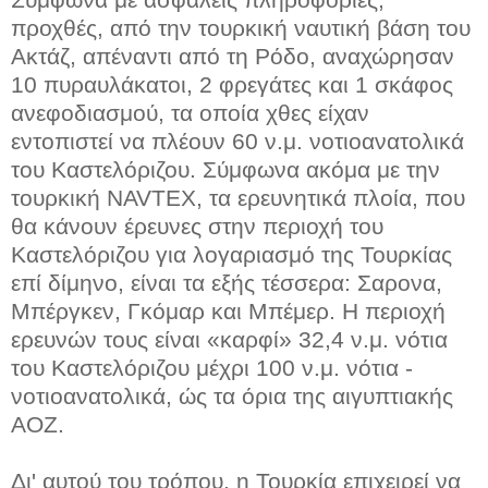
προχθές, από την τουρκική ναυτική βάση του
Ακτάζ, απέναντι από τη Ρόδο, αναχώρησαν
10 πυραυλάκατοι, 2 φρεγάτες και 1 σκάφος
ανεφοδιασμού, τα οποία χθες είχαν
εντοπιστεί να πλέουν 60 ν.μ. νοτιοανατολικά
του Καστελόριζου. Σύμφωνα ακόμα με την
τουρκική NAVTEX, τα ερευνητικά πλοία, που
θα κάνουν έρευνες στην περιοχή του
Καστελόριζου για λογαριασμό της Τουρκίας
επί δίμηνο, είναι τα εξής τέσσερα: Σαρονα,
Μπέργκεν, Γκόμαρ και Μπέμερ. Η περιοχή
ερευνών τους είναι «καρφί» 32,4 ν.μ. νότια
του Καστελόριζου μέχρι 100 ν.μ. νότια -
νοτιοανατολικά, ώς τα όρια της αιγυπτιακής
ΑΟΖ.
Δι' αυτού του τρόπου, η Τουρκία επιχειρεί να