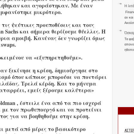
υλήθηκαν και αγοράστηκαν. Με έναν
Η λιτ
εμφανίστηκε μικρότερο.
Finan
αν και
τις ψεύτικες προυποθέσεις και τους
Ακούστ
n Sachs και σήμερα θερίζουμε θύελλες. Η
Όσκαρ
ρια αμοιβή. Κανένας δεν γνωρίζει όμως
Τα φαβ
swaps.
απονομ
ηθοποι
κειμένου να «εξυπηρετηθούμε».
αν ξεκίνησε η κρίση, δημιούργησε στο
ασμό όπου κάποιος μπορούσε να ποντάρει
λλάδας. Τρελά κέρδη. Και το μήνυμα
αταρρέει, εμείς ξέρουμε καλύτερα»
oldman , έστειλε ένα από τα πιο ισχυρά
ί με τον πρωθυπουργό και να προτείνει
τος για να βοηθηθούμε στην κρίση.
ι μετά από μέρες το βασικότερο