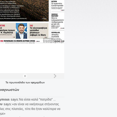
Τα
πρωτοσέλιδα
των
εφημερίδων
αναγνωστών
says:
ymous
Να είσαι καλά "πατρίδα" ...
says:
υν
«αν είναι να νικήσουμε στήνοντας
λες στις πλατείες, τότε θα ήταν καλύτερα να
υμε»