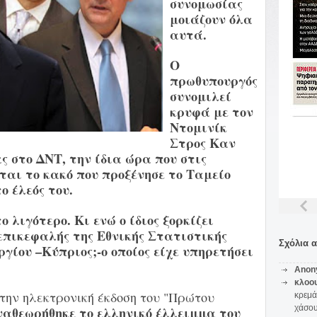
συνομωσίας
μοιάζουν όλα
αυτά.
Ο
πρωθυπουργός
συνομιλεί
κρυφά με τον
Ντομινίκ
Στρος Καν
ς στο ΔΝΤ, την ίδια ώρα που στις
ται το κακό που προξένησε το Ταμείο
ο έλεός του.
λιγότερο. Κι ενώ ο ίδιος ξορκίζει
επικεφαλής της Εθνικής Στατιστικής
Σχόλια 
γίου –Κύπριος;-ο οποίος είχε υπηρετήσει
Anon
κλοο
στην ηλεκτρονική έκδοση του "Πρώτου
κρεμά
χάσο
ναθεωρήθηκε το ελληνικό έλλειμμα του