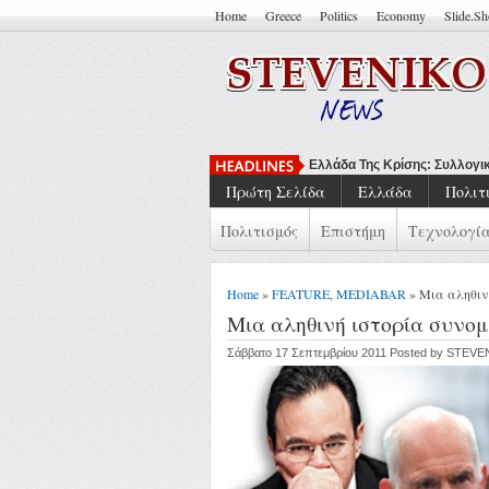
Home
Greece
Politics
Economy
Slide.S
Να Μπορείς
Πρώτη Σελίδα
Ελλάδα
Πολιτ
Πολιτισμός
Επιστήμη
Τεχνολογί
Home
»
FEATURE
,
MEDIABAR
» Mια αληθιν
Mια αληθινή ιστορία συνομ
Σάββατο 17 Σεπτεμβρίου 2011 Posted by STEV