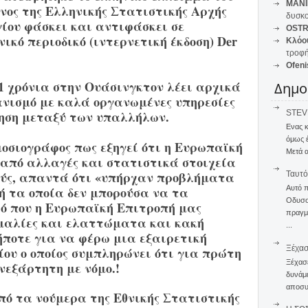
MANI
θυνος της Ελληνικής Στατιστικής Αρχής
δυσκο
ίου φάσκει και αντιφάσκει σε
OSTR
ικό περιοδικό (ιντερνετική έκδοση) Der
Κλόο
τροφή
Ofeni
1 χρόνια στην Ουάσινγκτον λέει αρχικά
Δημο
ανισμό με καλά οργανωμένες υπηρεσίες
STEVE
ηση μεταξύ των υπαλλήλων.
Ενας 
όμως 
μοσιογράφος πως εξηγεί ότι η Ευρωπαϊκή
Μετά α
 από αλλαγές και στατιστικά στοιχεία
ούς, απαντά ότι «υπήρχαν προβλήματα
Ταυτό
ή τα οποία δεν μπορούσα να τα
Αυτό 
Οδυσσέ
ό που η Ευρωπαϊκή Επιτροπή μας
πραγμα
μαλίες και ελαττώματα και κακή
...
ήποτε για να φέρω μια εξαιρετική
Ξέχα
γίου ο οποίος συμπληρώνει ότι για πρώτη
Ξέχασε
νεξάρτητη με νόμο.!
δυνάμε
αποσυν
από τα νούμερα της Εθνικής Στατιστικής