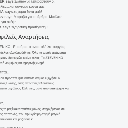
says:
ER
Ελπίζω να ξεπεραστούν οι
λίες....και σύντομα κοντά μας
says:
IA
ευχομαι ξανα μαζι!
says:
υν
Μπράβο για το άρθρο! Μπόλικη
 για σκέψη...
says:
s
εξαιρετική προσέγγιση !
φιλείς Αναρτήσεις
NIKO - Επ’αόριστο αναστολή λειτουργίας
κύκλος ολοκληρώθηκε. Όλα τα ωραία πράγματα
έχουν δυστυχώς κι ένα τέλος. Το STEVENIKO
πό 38 μήνες καθημερινής ενημέ...
τητα...
που προσπάθησε κάποτε να μας εξηγήσει ο
ας Ελύτης, ένας από τους τελευταίους
τικά μεγάλους Έλληνες, αυτό που επιχείρησε να
σες…
ς το μαζί και πηγαίνεις μόνος, στηριζόμενος σε
ις απατηλές, που την κρίσιμη στιγμή μαγικά
τίθονται και μαζί τους κ...