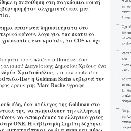
θηκε η πεποίθηση στη παγκόσμια κοινή
Η ΣΩ
υβέρνηση ήταν αλχημιστές και μας
του Αν
στάση
πία.
Τρίτης
στημα απανωτά δημοσιεύματα στο
Όχι ά
τερικό κάνουν λόγο για τον σκοτεινό
Τελευτ
να δακ
ς χρεοκοπίες των κρατών, τα CDS κι όχι
το εξη
Vaffa
 στο μάτι του κυκλώνα ο Παπανδρέου
Του Γ
ργανισμού Διαχείρισης Δημοσίου Χρέους ένα
κεριά 
στο σπ
 Ανδρέα Χριστοδούλου
, για τον
οποίο στο
άπεζα-Πως η Goldman Sachs κυβερνά τον
To υπ
Marc Roche
άφος-ερευνητής
έγραφε
τα ακ
Στη δη
οι πλε
εφορία
Λουδιάδη, ένα στέλεχος της Goldman στο
ντικά της, να πλησιάσουν την ελληνική
Να μπο
είνουν να αποκρύψουν το ελληνικό χρέος
της Αν
στην ΟΝΕ. Η κυβέρνηση Σημίτη δέχτηκε.
σπιτικ
μακριν
, μετατράπηκαν σε ένα swap και μέσω