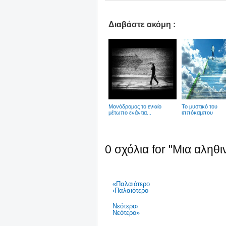
Διαβάστε ακόμη :
Μονόδρομος το ενιαίο
Το μυστικό του
μέτωπο ενάντια...
ιππόκαμπου
0 σχόλια for "Mια αληθ
«Παλαιότερο
‹Παλαιότερο
Νεότερο›
Νεότερο»