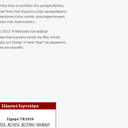
ότητα είναι το εμπόδιο στις μεταρρυθμίσεις
cial Times Στην Ευρώπη η λέξη «μεταρρύθμιση»,
 ακούγεται πλέον παντού, είναι παραπλανητική .
ηκε στην προεκλογική ε...
 2013: Η δικαίωση των φαβορί
ορί είναι οι μεγάλοι νικητές της 85ης τελετής
ής των Όσκαρ. Η ταινία "Αrgo" του αμερικανού
ού και σκηνοθέτ...