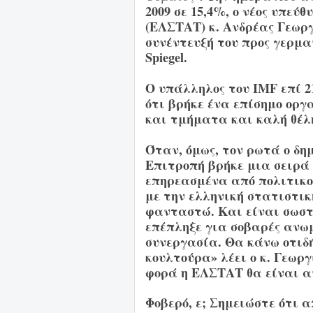
2009 σε 15,4%, ο νέος υπεύ
(ΕΛΣΤΑΤ) κ. Ανδρέας Γεωργ
συνέντευξή του προς γερμαν
Spiegel.
Ο υπάλληλος του IMF επί 2
ότι βρήκε ένα επίσημο οργ
και τμήματα και καλή θέλ
Όταν, όμως, τον ρωτά ο δη
Επιτροπή βρήκε μια σειρά
επηρεασμένα από πολιτικ
με την ελληνική στατιστικ
φανταστώ. Και είναι σωστ
επέπληξε για σοβαρές ανω
συνεργασία. Θα κάνω οτιδ
κουλτούρα» λέει ο κ. Γεωρ
φορά η ΕΛΣΤΑΤ θα είναι α
Φοβερό, ε; Σημειώστε ότι 