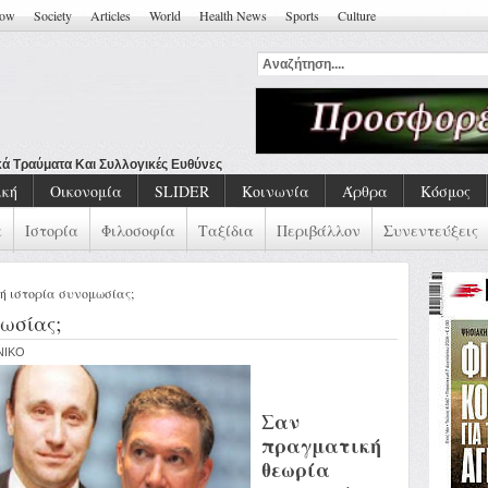
how
Society
Articles
World
Health News
Sports
Culture
ική
Οικονομία
SLIDER
Κοινωνία
Άρθρα
Κόσμος
α
Ιστορία
Φιλοσοφία
Ταξίδια
Περιβάλλον
Συνεντεύξεις
ή ιστορία συνομωσίας;
ωσίας;
ENIKO
Σαν
πραγματική
θεωρία