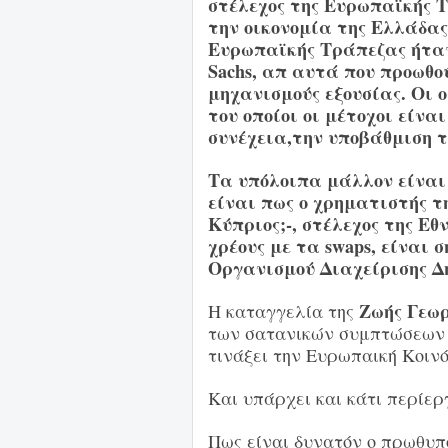
στέλεχος της Ευρωπαϊκής 
την οικονομία της Ελλάδας
Ευρωπαϊκής Τράπεζας ήταν
Sachs, απ αυτά που προωθο
μηχανισμούς εξουσίας. Οι ο
του οποίοι οι μέτοχοι είνα
συνέχεια,την υποβάθμιση τ
Τα υπόλοιπα μάλλον είναι 
είναι πως ο χρηματιστής τ
Κύπριος;-, στέλεχος της Εθ
χρέους με τα swaps, είναι 
Οργανισμού Διαχείρισης Δη
Ζωής Γεω
Η καταγγελία της
των σατανικών συμπτώσεων π
τινάξει την Ευρωπαική Κοινό
Και υπάρχει και κάτι περίερ
Πως είναι δυνατόν ο πρωθυπο