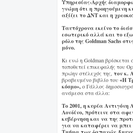
Υπηρεσίας-Αρχής διαμορφώ
γνώμη ότι η προηγούμενη κ
αξίζει το ΔΝΤ και η χρεοκο
Ταυτόχρονα εκείνο το διά
εσωτερικό αλλά και το εξω
ρόλο της Goldman Sachs στι
μόνο.
Κι ενώ η Goldman βρίσκεται
τοποθετεί επικεφαλής του Ο
τον κ.
πρώην στέλεχός της,
«Η Τρ
βραβευμένο βιβλίο του
κόσμο»,
ο Γάλλος δημοσιογρ
ανάμεσα στα άλλα:
Το 2001, η κυρία Αντιγόνη 
Λονδίνο, πρότεινε στα αφε
κυβέρνηση και να της προτ
για να καταφέρει να μπει 
Tμήμα των δαπανών Άμυνας