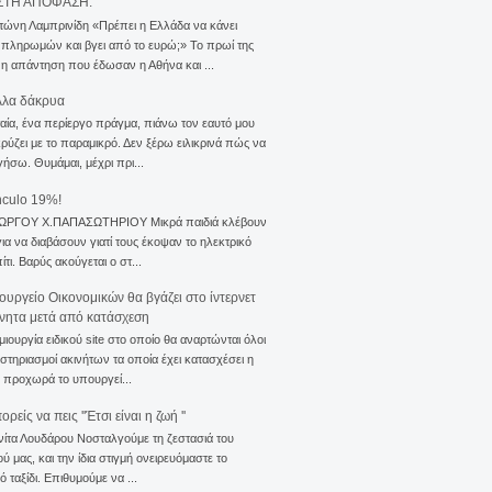
ΣΤΗ ΑΠΟΦΑΣΗ.
τώνη Λαμπρινίδη «Πρέπει η Ελλάδα να κάνει
 πληρωμών και βγει από το ευρώ;» Το πρωί της
 η απάντηση που έδωσαν η Αθήνα και ...
λλα δάκρυα
αία, ένα περίεργο πράγμα, πιάνω τον εαυτό μου
ρύζει με το παραμικρό. Δεν ξέρω ειλικρινά πώς να
γήσω. Θυμάμαι, μέχρι πρι...
nculo 19%!
ΙΩΡΓΟΥ Χ.ΠΑΠΑΣΩΤΗΡΙΟΥ Μικρά παιδιά κλέβουν
για να διαβάσουν γιατί τους έκοψαν το ηλεκτρικό
ίτι. Βαρύς ακούγεται ο στ...
ουργείο Οικονομικών θα βγάζει στο ίντερνετ
ίνητα μετά από κατάσχεση
μιουργία ειδικού site στο οποίο θα αναρτώνται όλοι
ιστηριασμοί ακινήτων τα οποία έχει κατασχέσει η
 προχωρά το υπουργεί...
ρείς να πεις ''Έτσι είναι η ζωή ''
νίτα Λουδάρου Νοσταλγούμε τη ζεστασιά του
ού μας, και την ίδια στιγμή ονειρευόμαστε το
ό ταξίδι. Επιθυμούμε να ...