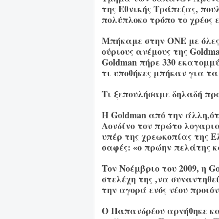
της Εθνικής Τράπεζας, πο
πολύπλοκο τρόπο το χρέος 
Μπήκαμε στην ΟΝΕ με όλες 
ούριους ανέμους της Goldma
Goldman πήρε 330 εκατομμύ
τι υποθήκες μπήκαν για τα 
Τι ξεπουλήσαμε δηλαδή προ
Η Goldman από την άλλη,ότ
Λονδίνο τον πρώτο λογαρι
υπέρ της χρεωκοπίας της Ε
σαφές: «ο πρώην πελάτης κ
Τον Νοέμβριο του 2009, η G
στελέχη της ,να συναντηθε
την αγορά ενός νέου προιόν
Ο Παπανδρέου αρνήθηκε κα