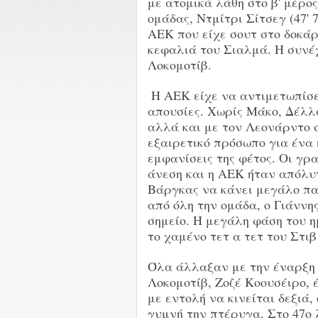
με ατομικά λάθη στο β' μέρο
ομάδας, Ντμίτρι Σίτσεγ (47' 
ΑΕΚ που είχε σουτ στο δοκάρι
κεφαλιά του Σιαλμά. Η συνέ
Λοκομοτίβ.
Η ΑΕΚ είχε να αντιμετωπίσει
απουσίες. Χωρίς Μάκο, Δέλλα
αλλά και με τον Λεονάρντο 
εξαιρετικό πρόσωπο για ένα 
εμφανίσεις της φέτος. Οι γρ
άνεση και η ΑΕΚ ήταν απόλ
Βάργκας να κάνει μεγάλο πα
από όλη την ομάδα, ο Γιάνν
σημείο. Η μεγάλη φάση του η
το χαμένο τετ α τετ του Στι
Όλα άλλαξαν με την έναρξη 
Λοκομοτίβ, Ζοζέ Κοουσέιρο, 
με εντολή να κινείται δεξιά
γυμνή την πτέρυγα. Στο 47ο 