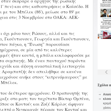
ς όταν σκόραρε ο αρχηγός της ρωσικής
71' πεν) και στις καθυστερήσεις ο Καϊσέδο. Η
 με τον Μπέλεκ (86'), μείωσε στο 89' με
χεια στις 3 Νοεμβρίου στο ΟΑΚΑ: ΑΕΚ-
 όχι μόνο τους Ρώσους, αλλά και τις
, Γκούντιονσεν, Γεωργέα και Γκούντιονσεν,
στον πάγκο, η “Ένωση” παρουσίασε
ημίχρονο, σε μία από τις καλύτερες
αμμές ήταν κοντά, η μπάλα κυκλοφορούσε με
υτα συμπαγής. Με έναν πανταχού παρόντα
ιχνίδι και άψογη ανασταλτική λειτουργία
ης Αραμπατζής δεν απειλήθηκε σε κανένα
μιχρόνου ανήκε στους “κιτρινόμαυρους” με
β Μπέλεκ.
Σχόλια 
του δεύτερου ημιχρόνου. Ο προπονητής της
Anon
έριξε στο ματς τον ταχύτατο Βίκτορ Ομπίνα,
κλοο
, όπου οι Κοντοές και Ζοζέ Κάρλος άφηναν
κρεμά
χάσο
λεπτό ο Νιγηριανός πέρασε τον Κοντοέ και