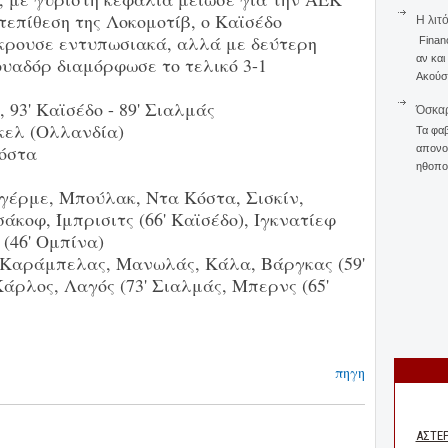
επίθεση της Λοκομοτίβ, ο Καϊσέδο
Η λιτ
κρουσε εντυπωσιακά, αλλά με δεύτερη
Finan
αν και
ουαδόρ διαμόρφωσε το τελικό 3-1
Ακούστ
φ, 93' Καϊσέδο - 89' Σιαλμάς
Όσκαρ
ελ (Ολλανδία)
Τα φαβ
Κόστα
απονομ
ηθοποι
ιγέρμε, Μπούλακ, Ντα Κόστα, Σισκίν,
κοφ, Ίμπρισιτς (66' Καϊσέδο), Ιγκνατίεφ
 (46' Ομπίνα)
 Καράμπελας, Μανωλάς, Κάλα, Βάργκας (59'
άρλος, Λαγός (73' Σιαλμάς, Μπερνς (65'
πηγη