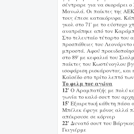
σέντραρε για να σκοράρει ο
Μανωλά. Οι παίκτες της ΑΕΚ
τους έπεσε κατακόρυφα. Κάπω
γκολ στο 71' με το εύστοχο χ
ανατράπηκε από τον Καράμ
Στο τελευταίο τέταρτο του α
προσπάθειες του Λεονάρντο 
μπροστά. Αφού προειδοποίησε
στο 89' με κεφαλιά του Σιαλ
παίκτες του Κωστένογλου βγ
ισοφάριση ρισκάροντας, και 
Καϊσέδο στο τρίτο λεπτό τω
Το φιλμ του αγώνα
12'
Ο Αραμπατζής με πολύ κα
γωνία το καλό σουτ του αρχη
15'
Εξαιρετική κάθετη πάσα α
Μπέλεκ έφυγε μόνος αλλά π
απέκρουσε σε κόρνερ
22'
Δυνατό σουτ του Βάργκας,
Γκιγιέρμε