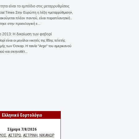
ότητα είναι το εμπόδιο στις μεταρρυθμίσεις
cial Times Στην Ευρώπη η λέξη «μεταρρύθμιση»,
 ακούγεται πλέον παντού, είναι παραπλανητική .
ηκε στην προεκλογική ε...
 2013: Η δικαίωση των φαβορί
ορί είναι οι μεγάλοι νικητές της 85ης τελετής
ής των Όσκαρ. Η ταινία "Αrgo" του αμερικανού
ού και σκηνοθέτ...