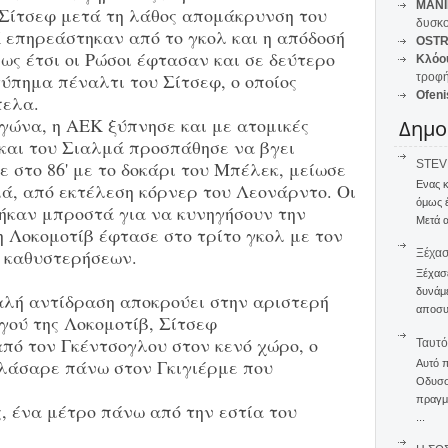
MANI
 Σίτσεφ μετά τη λάθος απομάκρυνση του
δυσκο
 επηρεάστηκαν από το γκολ και η απόδοσή
OSTR
ς έτσι οι Ρώσοι έφτασαν και σε δεύτερο
Κλόο
τύπημα πέναλτι του Σίτσεφ, ο οποίος
τροφή
Ofeni
πελα.
γώνα, η ΑΕΚ ξύπνησε και με ατομικές
Δημο
και του Σιαλμά προσπάθησε να βγει
STEVE
 στο 86' με το δοκάρι του Μπέλεκ, μείωσε
Ενας 
μά, από εκτέλεση κόρνερ του Λεονάρντο. Οι
όμως 
ήκαν μπροστά για να κυνηγήσουν την
Μετά α
η Λοκομοτίβ έφτασε στο τρίτο γκολ με τον
ν καθυστερήσεων.
Ξέχα
Ξέχασε
δυνάμε
λή αντίδραση αποκρούει στην αριστερή
αποσυν
γού της Λοκομοτίβ, Σίτσεφ
πό τον Γκέντσογλου στον κενό χώρο, ο
Ταυτό
λάσαρε πάνω στον Γκιγιέρμε που
Αυτό 
Οδυσσέ
πραγμα
 ένα μέτρο πάνω από την εστία του
...