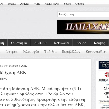
how
Society
Articles
World
Health News
Sports
Culture
κά Τραύματα Και Συλλογ
ική
Οικονομία
SLIDER
Κοινωνία
Άρθρα
Κόσμος
α
Ιστορία
Φιλοσοφία
Ταξίδια
Περιβάλλον
Συνεντεύξεις
εξε στη Μόσχα η ΑΕΚ
Μόσχα η ΑΕΚ
VENIKO
πό τη Μόσχα η ΑΕΚ. Μετά την ήττα (3-1)
ελληνικής ομάδας στον 12ο όμιλο του
αν οι πιθανότητες πρόκρισης στην επόμενη
στο α' ημίχρονο από την ελλιπέστατη ΑΕΚ,