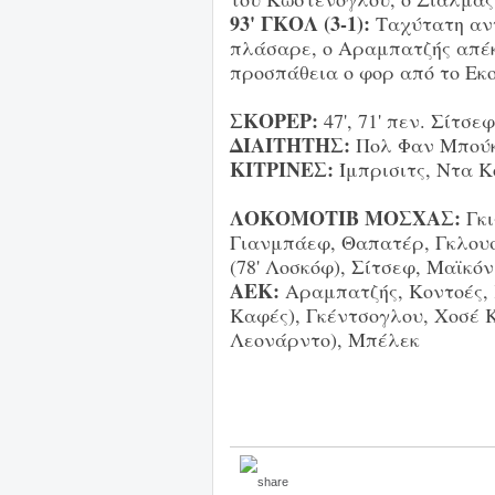
93' ΓΚΟΛ (3-1):
Ταχύτατη αντ
πλάσαρε, ο Αραμπατζής απέ
προσπάθεια ο φορ από το Εκ
ΣΚΟΡΕΡ:
47', 71' πεν. Σίτσε
ΔΙΑΙΤΗΤΗΣ:
Πολ Φαν Μπούκ
ΚΙΤΡΙΝΕΣ:
Ίμπρισιτς, Ντα 
ΛΟΚΟΜΟΤΙΒ ΜΟΣΧΑΣ:
Γκ
Γιανμπάεφ, Θαπατέρ, Γκλουσά
(78' Λοσκόφ), Σίτσεφ, Μαϊκόν
ΑΕΚ:
Αραμπατζής, Κοντοές,
Καφές), Γκέντσογλου, Χοσέ Κ
Λεονάρντο), Μπέλεκ