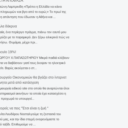
ΣΤΗ ΑΠΟΦΑΣΗ.
τώνη Λαμπρινίδη «Πρέπει η Ελλάδα να κάνει
 πληρωμών και βγει από το ευρώ;» Το πρωί της
 η απάντηση που έδωσαν η Αθήνα και ...
λλα δάκρυα
αία, ένα περίεργο πράγμα, πιάνω τον εαυτό μου
ρύζει με το παραμικρό. Δεν ξέρω ειλικρινά πώς να
γήσω. Θυμάμαι, μέχρι πρι...
nculo 19%!
ΙΩΡΓΟΥ Χ.ΠΑΠΑΣΩΤΗΡΙΟΥ Μικρά παιδιά κλέβουν
για να διαβάσουν γιατί τους έκοψαν το ηλεκτρικό
ίτι. Βαρύς ακούγεται ο στ...
ουργείο Οικονομικών θα βγάζει στο ίντερνετ
ίνητα μετά από κατάσχεση
μιουργία ειδικού site στο οποίο θα αναρτώνται όλοι
ιστηριασμοί ακινήτων τα οποία έχει κατασχέσει η
 προχωρά το υπουργεί...
ρείς να πεις ''Έτσι είναι η ζωή ''
νίτα Λουδάρου Νοσταλγούμε τη ζεστασιά του
ού μας, και την ίδια στιγμή ονειρευόμαστε το
ό ταξίδι. Επιθυμούμε να ...