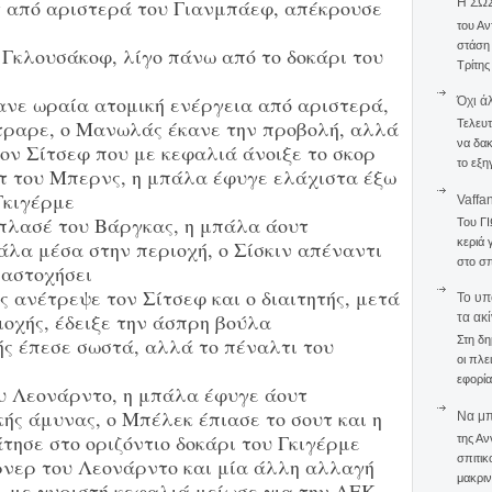
 από αριστερά του Γιανμπάεφ, απέκρουσε
Η ΣΩ
του Αν
στάση
Γκλουσάκοφ, λίγο πάνω από το δοκάρι του
Τρίτης
νε ωραία ατομική ενέργεια από αριστερά,
Όχι ά
τραρε, ο Μανωλάς έκανε την προβολή, αλλά
Τελευτ
να δακ
ον Σίτσεφ που με κεφαλιά άνοιξε το σκορ
το εξη
 του Μπερνς, η μπάλα έφυγε ελάχιστα έξω
Γκιγέρμε
Vaffa
 πλασέ του Βάργκας, η μπάλα άουτ
Του Γ
κεριά 
άλα μέσα στην περιοχή, ο Σίσκιν απέναντι
στο σπ
 αστοχήσει
ανέτρεψε τον Σίτσεφ και ο διαιτητής, μετά
To υπ
ιοχής, έδειξε την άσπρη βούλα
τα ακ
 έπεσε σωστά, αλλά το πέναλτι του
Στη δη
οι πλε
εφορία
ου Λεονάρντο, η μπάλα έφυγε άουτ
ής άμυνας, ο Μπέλεκ έπιασε το σουτ και η
Να μπο
ησε στο οριζόντιο δοκάρι του Γκιγέρμε
της Αν
σπιτικ
ρνερ του Λεονάρντο και μία άλλη αλλαγή
μακριν
, με γυριστή κεφαλιά μείωσε για την ΑΕΚ