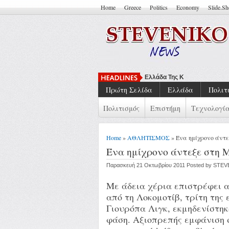
Home
Greece
Politics
Economy
Slide.S
Ελλάδα Της Κρίσης: Συλλογι
Πρώτη Σελίδα
Ελλάδα
Πολιτ
Πολιτισμός
Επιστήμη
Τεχνολογί
Home
»
ΑΘΛΗΤΙΣΜΟΣ
» Ένα ημίχρονο άντ
Ένα ημίχρονο άντεξε στη 
Παρασκευή 21 Οκτωβρίου 2011 Posted by STE
Με άδεια χέρια επιστρέφει α
από τη Λοκομοτίβ, τρίτη της 
Γιουρόπα Λιγκ, εκμηδενίστηκ
φάση. Αξιοπρεπής εμφάνιση 