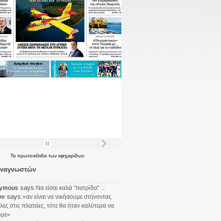
Τα
πρωτοσέλιδα
των
εφημερίδων
αναγνωστών
says:
ymous
Να είσαι καλά "πατρίδα" ...
says:
υν
«αν είναι να νικήσουμε στήνοντας
λες στις πλατείες, τότε θα ήταν καλύτερα να
υμε»