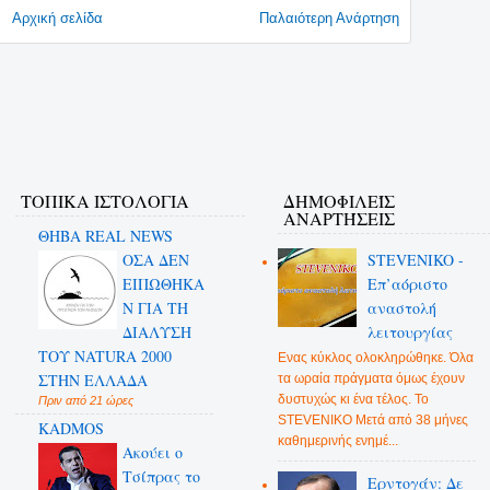
Αρχική σελίδα
Παλαιότερη Ανάρτηση
ΤΟΠΙΚΑ ΙΣΤΟΛΟΓΙΑ
ΔΗΜΟΦΙΛΕΊΣ
ΑΝΑΡΤΉΣΕΙΣ
ΘΗΒΑ REAL NEWS
ΟΣΑ ΔΕN
STEVENIKO -
ΕΙΠΩΘΗΚΑ
Επ’αόριστο
Ν ΓΙΑ ΤΗ
αναστολή
ΔΙΑΛΥΣΗ
λειτουργίας
ΤΟΥ NATURA 2000
Ενας κύκλος ολοκληρώθηκε. Όλα
ΣΤΗΝ ΕΛΛΑΔΑ
τα ωραία πράγματα όμως έχουν
δυστυχώς κι ένα τέλος. Το
Πριν από 21 ώρες
STEVENIKO Μετά από 38 μήνες
KADMOS
καθημερινής ενημέ...
Ακούει ο
Τσίπρας το
Ερντογάν: Δε