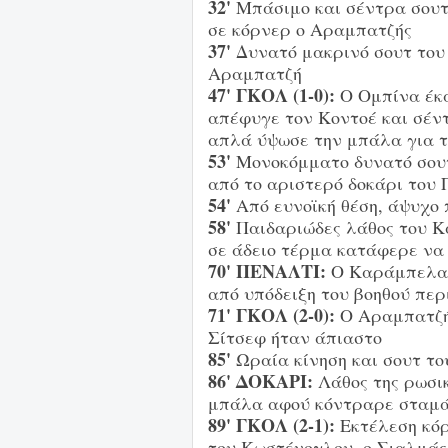
32'
Μπάσιμο και σέντρα σουτ
σε κόρνερ ο Αραμπατζής
37'
Δυνατό μακρινό σουτ του 
Αραμπατζή
47' ΓΚΟΛ (1-0):
Ο Ομπίνα έκα
απέφυγε τον Κοντοέ και σέν
απλά ύψωσε την μπάλα για τ
53'
Μονοκόμματο δυνατό σουτ
από το αριστερό δοκάρι του 
54'
Από ευνοϊκή θέση, άψυχο
58'
Παιδαριώδες λάθος του Κ
σε άδειο τέρμα κατάφερε να
70' ΠΕΝΑΛΤΙ:
Ο Καράμπελας 
από υπόδειξη του βοηθού περ
71' ΓΚΟΛ (2-0):
Ο Αραμπατζής
Σίτσεφ ήταν άπιαστο
85'
Ωραία κίνηση και σουτ τ
86' ΔΟΚΑΡΙ:
Λάθος της ρωσικ
μπάλα αφού κόντραρε σταμάτ
89' ΓΚΟΛ (2-1):
Εκτέλεση κό
του Κωστένογλου, ο Σιαλμάς