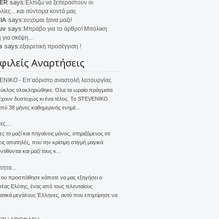
says:
ER
Ελπίζω να ξεπεραστούν οι
λίες....και σύντομα κοντά μας
says:
IA
ευχομαι ξανα μαζι!
says:
υν
Μπράβο για το άρθρο! Μπόλικη
 για σκέψη...
says:
s
εξαιρετική προσέγγιση !
φιλείς Αναρτήσεις
NIKO - Επ’αόριστο αναστολή λειτουργίας
κύκλος ολοκληρώθηκε. Όλα τα ωραία πράγματα
έχουν δυστυχώς κι ένα τέλος. Το STEVENIKO
πό 38 μήνες καθημερινής ενημέ...
σες…
ς το μαζί και πηγαίνεις μόνος, στηριζόμενος σε
ις απατηλές, που την κρίσιμη στιγμή μαγικά
τίθονται και μαζί τους κ...
τητα...
που προσπάθησε κάποτε να μας εξηγήσει ο
ας Ελύτης, ένας από τους τελευταίους
τικά μεγάλους Έλληνες, αυτό που επιχείρησε να