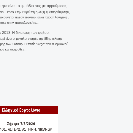
ότητα είναι το εμπόδιο στις μεταρρυθμίσεις
cial Times Στην Ευρώπη η λέξη «μεταρρύθμιση»,
 ακούγεται πλέον παντού, είναι παραπλανητική .
ηκε στην προεκλογική ε...
 2013: Η δικαίωση των φαβορί
ορί είναι οι μεγάλοι νικητές της 85ης τελετής
ής των Όσκαρ. Η ταινία "Αrgo" του αμερικανού
ού και σκηνοθέτ...