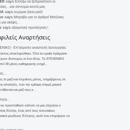
says:
ER
Ελπίζω να ξεπεραστούν οι
λίες....και σύντομα κοντά μας
says:
IA
ευχομαι ξανα μαζι!
says:
υν
Μπράβο για το άρθρο! Μπόλικη
 για σκέψη...
says:
s
εξαιρετική προσέγγιση !
φιλείς Αναρτήσεις
NIKO - Επ’αόριστο αναστολή λειτουργίας
κύκλος ολοκληρώθηκε. Όλα τα ωραία πράγματα
έχουν δυστυχώς κι ένα τέλος. Το STEVENIKO
πό 38 μήνες καθημερινής ενημέ...
σες…
ς το μαζί και πηγαίνεις μόνος, στηριζόμενος σε
ις απατηλές, που την κρίσιμη στιγμή μαγικά
τίθονται και μαζί τους κ...
τητα...
που προσπάθησε κάποτε να μας εξηγήσει ο
ας Ελύτης, ένας από τους τελευταίους
τικά μεγάλους Έλληνες, αυτό που επιχείρησε να