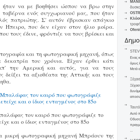
MANI
 ήταν να με βοηθήσει ώσπου να βρω στην
δυσκο
 ταβέρνα ενός συγχωριανού μας, που ήταν
OSTR
λός πατριώτης. Σ' αυτόν έβρισκαν απάγκιο
Κλόο
τροφή
ν Ήπειρο, που δεν είχαν στον ήλιο μοίρα.
Ofeni
ου τους έδινε, φρόντιζε να τους βρίσκει και
Δημο
STEVE
τογραφία και τη φωτογραφική μηχανή, όπως
Ενας 
τα δεκατρία του χρόνια. Είχαν έρθει κάτι
όμως 
απ' την Αμερική και αυτός, για να τους
Μετά α
ς δείξει τα αξιοθέατα της Αττικής και τους
Ξέχα
ηθα.
Ξέχασε
δυνάμε
αποσυν
Ταυτό
Μπαλάφας τον καιρό που φωτογράφιζε το
Αυτό 
Οδυσσέ
ίχε και ο ίδιος ενταγμένος στο 85ο
πραγμα
...
μια μικρή φωτογραφική μηχανή Μπράουν της