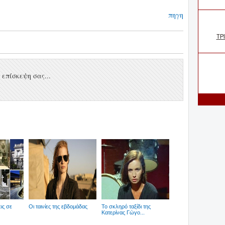
πηγη
επίσκεψη σας...
ις σε
Οι ταινίες της εβδομάδας
Το σκληρό ταξίδι της
Κατερίνας Γώγο...