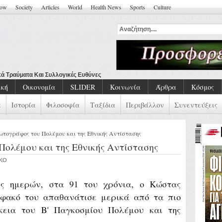
how
Society
Articles
World
Health News
Sports
Culture
ναι Η
ική
Οικονομία
SLIDER
Κοινωνία
Άρθρα
Κόσμος
α
Ιστορία
Φιλοσοφία
Ταξίδια
Περιβάλλον
Συνεντεύξεις
ωτογράφος του Πολέμου και της Εθνικής Αντίστασης
Πολέμου και της Εθνικής Αντίστασης
IKO
ς ημερών, στα 91 του χρόνια, ο Κώστας
 φακό του απαθανάτισε μερικά από τα πιο
κεια του Β' Παγκοσμίου Πολέμου και της