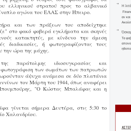
ου ελληνικού στρατού προς το αλβανικό
Η λιτ
 ένοπλο αγώνα του ΕΛΑΣ στην Ήπειρο.
Finan
αν και
Ακούστ
ήρα και των πράξεων του αποδείχτηκε
ζε" στο φακό φοβερά εγκλήματα και σκηνές
Όσκαρ
νούς κατακτητές, με κίνδυνο την άμεση
Τα φαβ
ές διαδικασίες, ή φωτογραφίζοντας τους
απονομ
υ την ώρα της μάχης.
ηθοποι
της παράτολμης ιδιοσυγκρασίας και
 η φωτογράφιση των σωμάτων των πατριωτών
αιωρούνταν άψυχα ανάμεσα σε δύο πλατάνια
ωαννίνων τον Μάρτη του 1944, όπως αναφέρει
Μπουμπούρης, "Ο Κώστας Μπαλάφας και η
φα γίνεται σήμερα Δευτέρα, στις 5:30 το
ίο Χαλανδρίου.