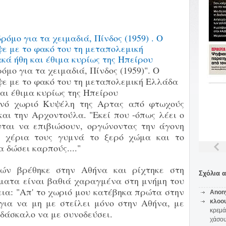
μο για τα χειμαδιά, Πίνδος (1959)". Ο
 με το φακό του τη μεταπολεμική Ελλάδα
αι έθιμα κυρίως της Ηπείρου
εινό χωριό Κυψέλη της Αρτας από φτωχούς
και την Αρχοντούλα. "Εκεί που -όπως λέει ο
ονται να επιβιώσουν, οργώνοντας την άγονη
α χέρια τους γυμνά το ξερό χώμα και το
 δώσει καρπούς...."
τών βρέθηκε στην Αθήνα και ρίχτηκε στη
Σχόλια 
ώματα είναι βαθιά χαραγμένα στη μνήμη του
ια: "Απ' το χωριό μου κατέβηκα πρώτα στην
Anon
για να μη με στείλει μόνο στην Αθήνα, με
κλοο
κρεμά
 δάσκαλο να με συνοδεύσει.
χάσο