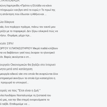
ΣΤΗ ΑΠΟΦΑΣΗ.
τώνη Λαμπρινίδη «Πρέπει η Ελλάδα να κάνει
 πληρωμών και βγει από το ευρώ;» Το πρωί της
 η απάντηση που έδωσαν η Αθήνα και ...
λλα δάκρυα
αία, ένα περίεργο πράγμα, πιάνω τον εαυτό μου
ρύζει με το παραμικρό. Δεν ξέρω ειλικρινά πώς να
γήσω. Θυμάμαι, μέχρι πρι...
nculo 19%!
ΙΩΡΓΟΥ Χ.ΠΑΠΑΣΩΤΗΡΙΟΥ Μικρά παιδιά κλέβουν
για να διαβάσουν γιατί τους έκοψαν το ηλεκτρικό
ίτι. Βαρύς ακούγεται ο στ...
ουργείο Οικονομικών θα βγάζει στο ίντερνετ
ίνητα μετά από κατάσχεση
μιουργία ειδικού site στο οποίο θα αναρτώνται όλοι
ιστηριασμοί ακινήτων τα οποία έχει κατασχέσει η
 προχωρά το υπουργεί...
ρείς να πεις ''Έτσι είναι η ζωή ''
νίτα Λουδάρου Νοσταλγούμε τη ζεστασιά του
ού μας, και την ίδια στιγμή ονειρευόμαστε το
ό ταξίδι. Επιθυμούμε να ...