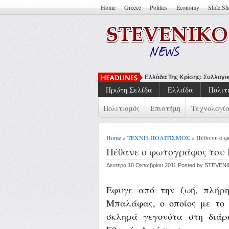
Home
Greece
Politics
Economy
Slide.S
Να Μπορείς Να Πεις ''Έτσι Εί
Πρώτη Σελίδα
Ελλάδα
Πολιτ
Πολιτισμός
Επιστήμη
Τεχνολογί
Home
»
ΤΕΧΝΗ-ΠΟΛΙΤΙΣΜΟΣ
» Πέθανε ο φ
Πέθανε ο φωτογράφος του 
Δευτέρα 10 Οκτωβρίου 2011 Posted by STEVEN
Εφυγε από την ζωή, πλήρη
Μπαλάφας, ο οποίος με το
σκληρά γεγονότα στη διάρ