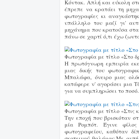
Κόντακ. Απλή και εύκολη στ
έπρεπε να κρατάει τη μηχαν
φωτογραφίες κι αναγκάστη
υπάλληλο του μαζί γι' αυ
μηχάνημα που κρατούσα στα 
πάνω σε χαρτί ό,τι έχω ζωντ
Φωτογραφία με τίτλο «Στο δρ
Η πρωτόγνωρη εμπειρία εκε
μιας δικής του φωτογραφι
Μπαλάφα, όνειρο μιας ολό
κατάφερε ν' αγοράσει μια Τ
για να συμπληρώσει το ποσό.
Φωτογραφία με τίτλο «Στις
Την εποχή που βρισκόταν στ
μία Ρομπότ. Έγινε φίλος
φωτογραφείου, καθόταν δί
σκοτεινού θαλάμου.Με αυτή