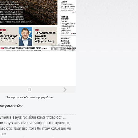
Τα
πρωτοσέλιδα
των
εφημερίδων
αναγνωστών
says:
ymous
Να είσαι καλά "πατρίδα" ...
says:
υν
«αν είναι να νικήσουμε στήνοντας
λες στις πλατείες, τότε θα ήταν καλύτερα να
υμε»