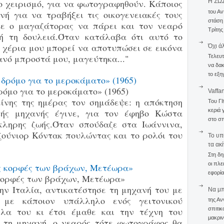
ο χειρισμό, για να φωτογραφηθούν. Κάποιος
Η ΣΩ
του Αν
ή για να τραβήξει τις οικογενειακές τους
στάση
κε ο μαγαζάτορας να πάρει και τον νεαρό
Τρίτης
τή τη δουλειά.Όταν κατάλαβα ότι αυτό το
χέρια μου μπορεί να αποτυπώσει σε εικόνα
Όχι ά
ανό μπροστά μου, μαγεύτηκα..."
Τελευτ
να δακ
το εξη
όμο για το μεροκάματο» (1965)
Vaffa
ίνης της ημέρας τον σημάδεψε: η απόκτηση
Του Γ
κεριά 
κής μηχανής έγινε, για τον έφηβο Κώστα
στο σπ
κληρης ζωής.Όταν σπούδαζε στα Ιωάννινα,
ζούνιορ Κόντακ πουλώντας και το ρολόι του
To υπ
τα ακ
Στη δη
οι πλε
εφορία
 κορφές των βράχων, Μετέωρα»
ην Ιταλία, αντικατέστησε τη μηχανή του με
Να μπο
 με κάποιον υπάλληλο ενός γειτονικού
της Αν
πλα του κι έτσι έμαθε και την τέχνη του
σπιτικ
μακριν
 τη μηχανή, ο νεαρός τότε φωτογράφος θα