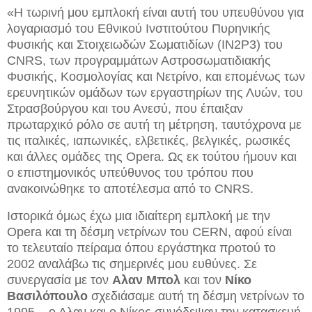
«Η τωρινή μου εμπλοκή είναι αυτή του υπευθύνου για
λογαριασμό του Εθνικού Ινστιτούτου Πυρηνικής
Φυσικής και Στοιχειωδών Σωματιδίων (IN2P3) του
CNRS, των προγραμμάτων Αστροσωματιδιακής
Φυσικής, Κοσμολογίας και Νετρίνο, και επομένως των
ερευνητικών ομάδων των εργαστηρίων της Λυών, του
Στρασβούργου και του Ανεσύ, που έπαιξαν
πρωταρχικό ρόλο σε αυτή τη μέτρηση, ταυτόχρονα με
τις ιταλικές, ιαπωνικές, ελβετικές, βελγικές, ρωσικές
και άλλες ομάδες της Opera. Ως εκ τούτου ήμουν και
ο επιστημονικός υπεύθυνος του τρόπου που
ανακοινώθηκε το αποτέλεσμα από το CNRS.
Ιστορικά όμως έχω μια ιδιαίτερη εμπλοκή με την
Opera και τη δέσμη νετρίνων του CERN, αφού είναι
το τελευταίο πείραμα όπου εργάστηκα προτού το
2002 αναλάβω τις σημερινές μου ευθύνες. Σε
συνεργασία με τον
Αλαν Μπολ
και τον
Νίκο
Βασιλόπουλο
σχεδιάσαμε αυτή τη δέσμη νετρίνων το