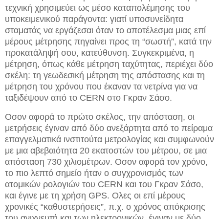
τεχνική χρησιμεύει ως μέσο καταπολέμησης του
υποκειμενικού παράγοντα: γιατί υποσυνείδητα
σταματάς να εργάζεσαι όταν το αποτέλεσμα μιας επί
μέρους μέτρησης πηγαίνει προς τη “σωστή”, κατά την
προκατάληψή σου, κατεύθυνση. Συγκεκριμένα, η
μέτρηση, όπως κάθε μέτρηση ταχύτητας, περιέχει δύο
σκέλη: τη γεωδεσική μέτρηση της απόστασης και τη
μέτρηση του χρόνου που έκαναν τα νετρίνα για να
ταξιδέψουν από το CERN στο Γκραν Σάσο.
Οσον αφορά το πρώτο σκέλος, την απόσταση, οι
μετρήσεις έγιναν από δύο ανεξάρτητα από το πείραμα
επαγγελματικά ινστιτούτα μετρολογίας και συμφωνούν
με μια αβεβαιότητα 20 εκατοστών του μέτρου, σε μια
απόσταση 730 χιλιομέτρων. Οσον αφορά τον χρόνο,
το πιο λεπτό σημείο ήταν ο συγχρονισμός των
ατομικών ρολογιών του CERN και του Γκραν Σάσο,
και έγινε με τη χρήση GPS. Ολες οι επί μέρους
χρονικές “καθυστερήσεις”, π.χ. ο χρόνος απόκρισης
του ανιχνευτή και των ηλεκτρονικών, έγιναν με δύο