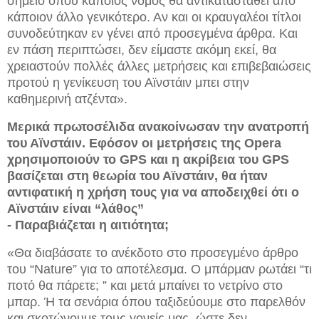
σημείο όπου κάποιος νόμος θα αντικατασταθεί από
κάποιον άλλο γενικότερο. Αν και οι κραυγαλέοι τίτλοι
συνοδεύτηκαν εν γένει από προσεγμένα άρθρα. Και
εν πάση περιπτώσει, δεν είμαστε ακόμη εκεί, θα
χρειαστούν πολλές άλλες μετρήσεις και επιβεβαιώσεις
προτού η γενίκευση του Αϊνστάιν μπει στην
καθημερινή ατζέντα».
Μερικά πρωτοσέλιδα ανακοίνωσαν την ανατροπή
του Αϊνστάιν. Εφόσον οι μετρήσεις της Opera
χρησιμοποιούν το GPS και η ακρίβεια του GPS
βασίζεται στη θεωρία του Αϊνστάιν, θα ήταν
αντιφατική η χρήση τους για να αποδειχθεί ότι ο
Αϊνστάιν είναι “λάθος”
-
Παραβιάζεται η αιτιότητα;
«Θα διαβάσατε το ανέκδοτο στο προσεγμένο άρθρο
του “Nature” για το αποτέλεσμα. Ο μπάρμαν ρωτάει “τι
ποτό θα πάρετε; ” και μετά μπαίνει το νετρίνο στο
μπαρ. Ή τα σενάρια όπου ταξιδεύουμε στο παρελθόν
και σκοτώνουμε τους γονείς μας, ώστε δεν