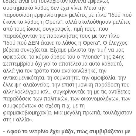
έδειξε είναι ότι τουλάχιστον κανένα εμφανώς
συστηματικό λάθος δεν έχει γίνει. Μετά την
παρουσίαση εμφανίστηκαν μελέτες με τίτλο “Ιδού πού
έκανε το λάθος η Opera”, αλλά ακολούθησαν μελέτες
από τους ίδιους συγγραφείς, τιμή τους, που
παραδέχονταν τις παρανοήσεις τους με τον τίτλο
“Ιδού πού ΔΕΝ έκανε το λάθος η Opera”. Ο έλεγχος
βέβαια συνεχίζεται. Είχαμε μάλιστα την τιμή να μας
αφιερώσει το κύριο άρθρο του ο “Monde” της 24ης
Σεπτεμβρίου όχι για το αποτέλεσμα αυτό καθαυτό,
αλλά για τον τρόπο που ανακοινώθηκε, την
αντικειμενικότητα, τη σεμνότητα, την αμφιβολία, την
έλλειψη αλαζονείας, την επιστημονική παράδοση του
αλληλοελέγχου κτλ., συγκρίνοντάς τη με τις αντίθετες
παραδόσεις των πολιτικών, των οικονομολόγων, των
συμφερόντων σε σχέση π.χ. με τη
φαρμακοβιομηχανία. Μια μεγάλη πρωτιά, τουλάχιστον
στη Γαλλία».
-
Αφού το νετρίνο έχει μάζα,
πώς συμβιβάζεται με