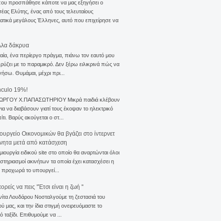
που προσπάθησε κάποτε να μας εξηγήσει ο
ας Ελύτης, ένας από τους τελευταίους
τικά μεγάλους Έλληνες, αυτό που επιχείρησε να
λλα δάκρυα
αία, ένα περίεργο πράγμα, πιάνω τον εαυτό μου
ρύζει με το παραμικρό. Δεν ξέρω ειλικρινά πώς να
γήσω. Θυμάμαι, μέχρι πρι...
nculo 19%!
ΙΩΡΓΟΥ Χ.ΠΑΠΑΣΩΤΗΡΙΟΥ Μικρά παιδιά κλέβουν
για να διαβάσουν γιατί τους έκοψαν το ηλεκτρικό
ίτι. Βαρύς ακούγεται ο στ...
ουργείο Οικονομικών θα βγάζει στο ίντερνετ
ίνητα μετά από κατάσχεση
μιουργία ειδικού site στο οποίο θα αναρτώνται όλοι
ιστηριασμοί ακινήτων τα οποία έχει κατασχέσει η
 προχωρά το υπουργεί...
ρείς να πεις ''Έτσι είναι η ζωή ''
νίτα Λουδάρου Νοσταλγούμε τη ζεστασιά του
ού μας, και την ίδια στιγμή ονειρευόμαστε το
ό ταξίδι. Επιθυμούμε να ...