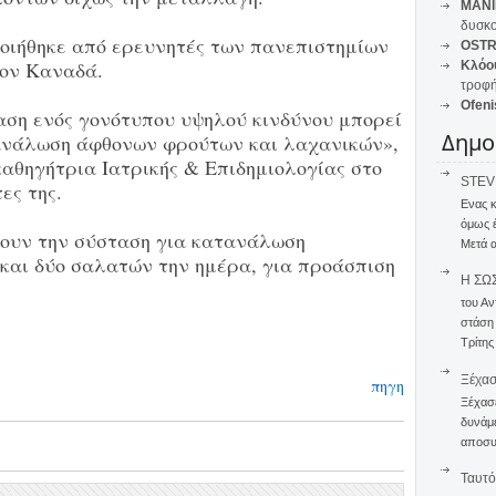
MANI
δυσκο
οιήθηκε από ερευνητές των πανεπιστημίων
OSTR
ον Καναδά.
Κλόο
τροφή
Ofeni
ση ενός γονότυπου υψηλού κινδύνου μπορεί
Δημο
ανάλωση άφθονων φρούτων και λαχανικών»,
αθηγήτρια Ιατρικής & Επιδημιολογίας στο
STEVE
ες της.
Ενας 
όμως 
ουν την σύσταση για κατανάλωση
Μετά α
και δύο σαλατών την ημέρα, για προάσπιση
Η ΣΩ
του Αν
στάση
Τρίτης
Ξέχα
πηγη
Ξέχασε
δυνάμε
αποσυν
Ταυτό