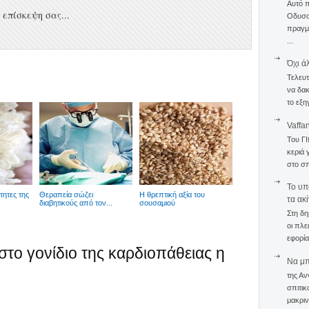
Αυτό 
επίσκεψη σας...
Οδυσσέ
πραγμα
...
Όχι ά
Τελευτ
να δακ
το εξη
Vaffa
Του Γ
κεριά 
στο σπ
To υπ
ότητες της
Θεραπεία σώζει
Η θρεπτική αξία του
τα ακ
διαβητικούς από τον...
σουσαμιού
Στη δη
οι πλε
εφορία
' στο γονίδιο της καρδιοπάθειας η
Να μπο
της Αν
σπιτικ
μακριν