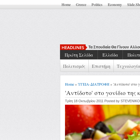
Home
Greece
Politics
Economy
Slide.S
Τα Σπουδαία Θα Γίνουν Αλλ
Πρώτη Σελίδα
Ελλάδα
Πολιτ
Πολιτισμός
Επιστήμη
Τεχνολογί
Home
»
ΥΓΕΙΑ-ΔΙΑΤΡΟΦΗ
» 'Αντίδοτο' στο 
'Αντίδοτο' στο γονίδιο της
Τρίτη 18 Οκτωβρίου 2011 Posted by STEVENIKO