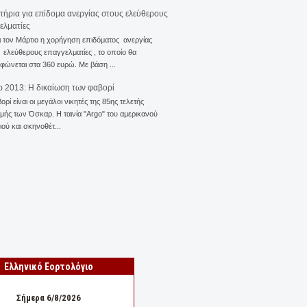
ιτήρια για επίδομα ανεργίας στους ελεύθερους
ελματίες
ι τον Μάρτιο η χορήγηση επιδόματος ανεργίας
ελεύθερους επαγγελματίες , το οποίο θα
φώνεται στα 360 ευρώ. Με βάση ...
 2013: Η δικαίωση των φαβορί
ορί είναι οι μεγάλοι νικητές της 85ης τελετής
ής των Όσκαρ. Η ταινία "Αrgo" του αμερικανού
ού και σκηνοθέτ...