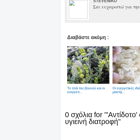
STEVENIKO
Σας ευχαριστώ για την 
Διαβάστε ακόμη :
Το τσάι του βουνού και οι
Οι ευεργετικές ιδι
ευεργετι...
μαστίχ...
0 σχόλια for "'Αντίδοτο
υγιεινή διατροφή"