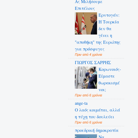
Ας Μιλήσουμε
Επιτέλους
Ερντογάν:
Η Τουρκία
δεν θα
γίνει η
"αποθήκη" της Ευρώπης
για πρόσφυγες
Πριν από 4 χρόνια
ΓΙΩΡΓΟΣ ΣΑΡΡΗΣ
Κορωνοιός-
Είμαστε
θωρακισμέ
νοι;
Πριν από 6 χρόνια
ange-ta
Ο λαός κοιμάται, αλλά
η τύχη του δουλεύει
Πριν από 6 χρόνια
προεδρική δημοκρατία
Να