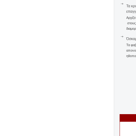
Τα κρ
επαγγ
Αρχίζε
στους 
διαμορ
Όσκαρ
Τα φαβ
απονομ
ηθοποι