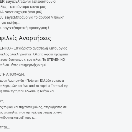
says:
ER
Ελπίζω να ξεπεραστούν οι
λίες....και σύντομα κοντά μας
says:
IA
ευχομαι ξανα μαζι!
says:
υν
Μπράβο για το άρθρο! Μπόλικη
 για σκέψη...
says:
s
εξαιρετική προσέγγιση !
φιλείς Αναρτήσεις
NIKO - Επ’αόριστο αναστολή λειτουργίας
κύκλος ολοκληρώθηκε. Όλα τα ωραία πράγματα
έχουν δυστυχώς κι ένα τέλος. Το STEVENIKO
πό 38 μήνες καθημερινής ενημέ...
ΣΤΗ ΑΠΟΦΑΣΗ.
τώνη Λαμπρινίδη «Πρέπει η Ελλάδα να κάνει
 πληρωμών και βγει από το ευρώ;» Το πρωί της
 η απάντηση που έδωσαν η Αθήνα και ...
σες…
ς το μαζί και πηγαίνεις μόνος, στηριζόμενος σε
ις απατηλές, που την κρίσιμη στιγμή μαγικά
τίθονται και μαζί τους κ...
τητα...