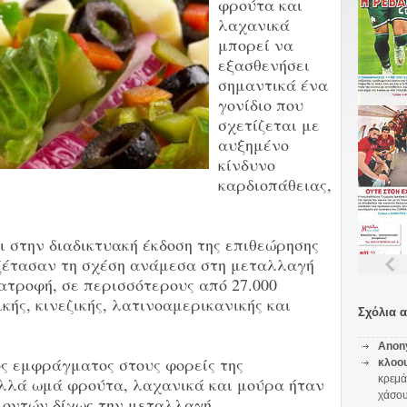
φρούτα και
λαχανικά
μπορεί να
εξασθενήσει
σημαντικά ένα
γονίδιο που
σχετίζεται με
αυξημένο
κίνδυνο
καρδιοπάθειας,
ι στην διαδικτυακή έκδοση της επιθεώρησης
εξέτασαν τη σχέση ανάμεσα στη μεταλλαγή
ιατροφή, σε περισσότερους από 27.000
κής, κινεζικής, λατινοαμερικανικής και
Σχόλια 
Anon
ος εμφράγματος στους φορείς της
κλοο
κρεμά
λλά ωμά φρούτα, λαχανικά και μούρα ήταν
χάσο
λοντών δίχως την μεταλλαγή.