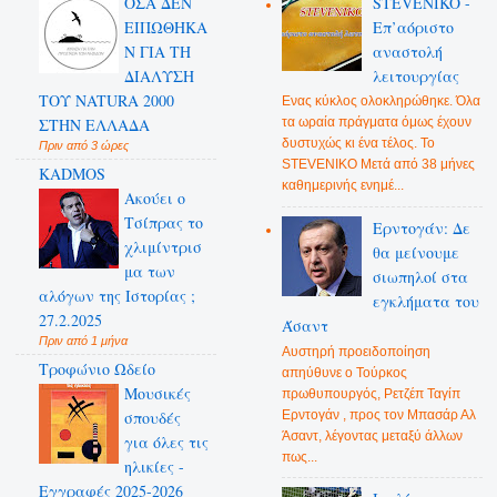
ΟΣΑ ΔΕN
STEVENIKO -
ΕΙΠΩΘΗΚΑ
Επ’αόριστο
Ν ΓΙΑ ΤΗ
αναστολή
ΔΙΑΛΥΣΗ
λειτουργίας
ΤΟΥ NATURA 2000
Ενας κύκλος ολοκληρώθηκε. Όλα
ΣΤΗΝ ΕΛΛΑΔΑ
τα ωραία πράγματα όμως έχουν
δυστυχώς κι ένα τέλος. Το
Πριν από 3 ώρες
STEVENIKO Μετά από 38 μήνες
KADMOS
καθημερινής ενημέ...
Ακούει ο
Τσίπρας το
Ερντογάν: Δε
χλιμίντρισ
θα μείνουμε
μα των
σιωπηλοί στα
αλόγων της Ιστορίας ;
εγκλήματα του
27.2.2025
Άσαντ
Πριν από 1 μήνα
Αυστηρή προειδοποίηση
Τροφώνιο Ωδείο
απηύθυνε ο Τούρκος
Mουσικές
πρωθυπουργός, Ρετζέπ Ταγίπ
Ερντογάν , προς τον Μπασάρ Αλ
σπουδές
Άσαντ, λέγοντας μεταξύ άλλων
για όλες τις
πως...
ηλικίες -
Εγγραφές 2025-2026