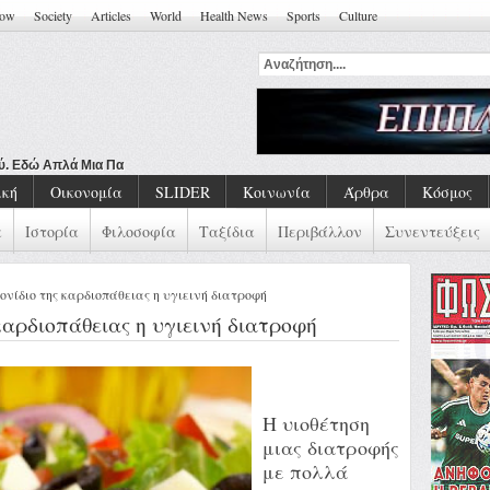
how
Society
Articles
World
Health News
Sports
Culture
ού. Εδώ Απλά Μια Παράσταση
ική
Οικονομία
SLIDER
Κοινωνία
Άρθρα
Κόσμος
α
Ιστορία
Φιλοσοφία
Ταξίδια
Περιβάλλον
Συνεντεύξεις
γονίδιο της καρδιοπάθειας η υγιεινή διατροφή
 καρδιοπάθειας η υγιεινή διατροφή
Η υιοθέτηση
μιας διατροφής
με πολλά