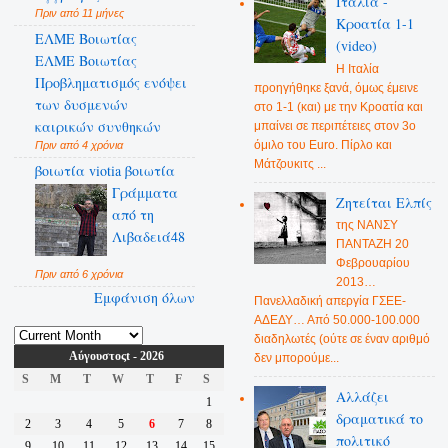
Ιταλία -
Πριν από 11 μήνες
Κροατία 1-1
ΕΛΜΕ Βοιωτίας
(video)
ΕΛΜΕ Βοιωτίας
Η Ιταλία
Προβληματισμός ενόψει
προηγήθηκε ξανά, όμως έμεινε
των δυσμενών
στο 1-1 (και) με την Κροατία και
καιρικών συνθηκών
μπαίνει σε περιπέτειες στον 3ο
όμιλο του Euro. Πίρλο και
Πριν από 4 χρόνια
Μάτζουκιτς ...
βοιωτία viotia βοιωτία
Γράμματα
Ζητείται Ελπίς
από τη
της ΝΑΝΣΥ
Λιβαδειά48
ΠΑΝΤΑΖΗ 20
Φεβρουαρίου
Πριν από 6 χρόνια
2013…
Εμφάνιση όλων
Πανελλαδική απεργία ΓΣΕΕ-
ΑΔΕΔΥ… Από 50.000-100.000
διαδηλωτές (ούτε σε έναν αριθμό
Αύγουστοςt - 2026
δεν μπορούμε...
S
M
T
W
T
F
S
Αλλάζει
1
δραματικά το
2
3
4
5
6
7
8
πολιτικό
9
10
11
12
13
14
15