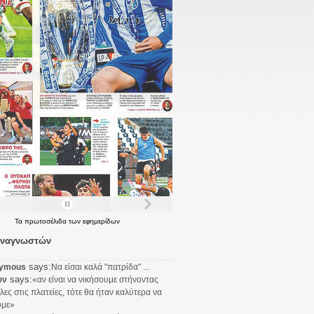
Τα
πρωτοσέλιδα
των
εφημερίδων
αναγνωστών
says:
ymous
Να είσαι καλά "πατρίδα" ...
says:
υν
«αν είναι να νικήσουμε στήνοντας
λες στις πλατείες, τότε θα ήταν καλύτερα να
υμε»