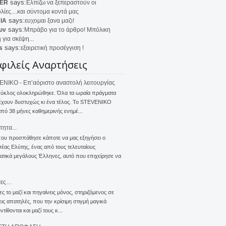
says:
ER
Ελπίζω να ξεπεραστούν οι
λίες....και σύντομα κοντά μας
says:
IA
ευχομαι ξανα μαζι!
says:
υν
Μπράβο για το άρθρο! Μπόλικη
 για σκέψη...
says:
s
εξαιρετική προσέγγιση !
φιλείς Αναρτήσεις
NIKO - Επ’αόριστο αναστολή λειτουργίας
κύκλος ολοκληρώθηκε. Όλα τα ωραία πράγματα
έχουν δυστυχώς κι ένα τέλος. Το STEVENIKO
πό 38 μήνες καθημερινής ενημέ...
τητα...
που προσπάθησε κάποτε να μας εξηγήσει ο
ας Ελύτης, ένας από τους τελευταίους
τικά μεγάλους Έλληνες, αυτό που επιχείρησε να
σες…
ς το μαζί και πηγαίνεις μόνος, στηριζόμενος σε
ις απατηλές, που την κρίσιμη στιγμή μαγικά
τίθονται και μαζί τους κ...