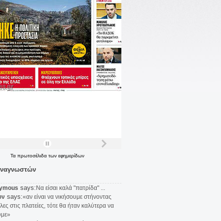
Τα
πρωτοσέλιδα
των
εφημερίδων
αναγνωστών
says:
ymous
Να είσαι καλά "πατρίδα" ...
says:
υν
«αν είναι να νικήσουμε στήνοντας
λες στις πλατείες, τότε θα ήταν καλύτερα να
υμε»