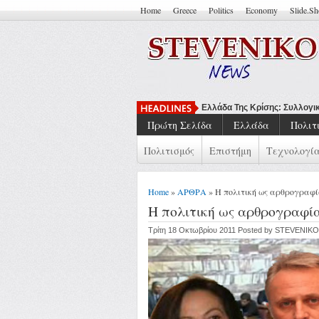
Home
Greece
Politics
Economy
Slide.S
Ελλάδα Της Κρίσης: Συλλογι
Πρώτη Σελίδα
Ελλάδα
Πολιτ
Πολιτισμός
Επιστήμη
Τεχνολογί
Home
»
ΑΡΘΡΑ
» Η πολιτική ως αρθρογραφ
Η πολιτική ως αρθρογραφί
Τρίτη 18 Οκτωβρίου 2011 Posted by STEVENIKO