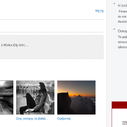
Η λιτ
πηγη
Finan
αν και
Ακούστ
Όσκαρ
Τα φαβ
απονομ
επίσκεψη σας...
ηθοποι
Στης σκέψης τα βαθιά…
Ορίζοντας