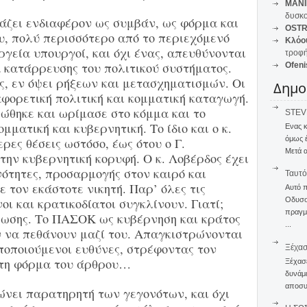
MANI
δυσκο
άζει ενδιαφέρον ως συμβάν, ως φόρμα και
OSTR
υ, πολύ περισσότερο από το περιεχόμενό
Κλόο
ργεία υπουργοί, και όχι ένας, απευθύνονται
τροφή
α κατάρρευσης του πολιτικού συστήματος.
Ofeni
ς, εν όψει ρήξεων και μετασχηματισμών. Οι
Δημο
φορετική πολιτική και κομματική καταγωγή.
ώθηκε και ωρίμασε στο κόμμα και το
STEVE
ομματική και κυβερνητική. Το ίδιο και ο κ.
Ενας 
όμως 
ρες θέσεις ωστόσο, έως ότου ο Γ.
Μετά α
ην κυβερνητική κορυφή. Ο κ. Λοβέρδος έχει
νότητες, προσαρμογής στον καιρό και
Ταυτό
τον εκάστοτε νικητή. Παρ’ όλες τις
Αυτό 
οι και κρατικοδίατοι συγκλίνουν. Γιατί;
Οδυσσέ
πραγμα
βίωσης. Το ΠΑΣΟΚ ως κυβέρνηση και κράτος
...
υν να πεθάνουν μαζί του. Απαγκιστρώνονται
ποποιούμενοι ευθύνες, στρέφοντας τον
Ξέχα
 τη φόρμα του άρθρου…
Ξέχασε
δυνάμε
αποσυν
νει παρατηρητή των γεγονότων, και όχι