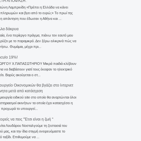
ΣΤΗ ΑΠΟΦΑΣΗ.
τώνη Λαμπρινίδη «Πρέπει η Ελλάδα να κάνει
 πληρωμών και βγει από το ευρώ;» Το πρωί της
 η απάντηση που έδωσαν η Αθήνα και ...
λλα δάκρυα
αία, ένα περίεργο πράγμα, πιάνω τον εαυτό μου
ρύζει με το παραμικρό. Δεν ξέρω ειλικρινά πώς να
γήσω. Θυμάμαι, μέχρι πρι...
nculo 19%!
ΙΩΡΓΟΥ Χ.ΠΑΠΑΣΩΤΗΡΙΟΥ Μικρά παιδιά κλέβουν
για να διαβάσουν γιατί τους έκοψαν το ηλεκτρικό
ίτι. Βαρύς ακούγεται ο στ...
ουργείο Οικονομικών θα βγάζει στο ίντερνετ
ίνητα μετά από κατάσχεση
μιουργία ειδικού site στο οποίο θα αναρτώνται όλοι
ιστηριασμοί ακινήτων τα οποία έχει κατασχέσει η
 προχωρά το υπουργεί...
ρείς να πεις ''Έτσι είναι η ζωή ''
νίτα Λουδάρου Νοσταλγούμε τη ζεστασιά του
ού μας, και την ίδια στιγμή ονειρευόμαστε το
ό ταξίδι. Επιθυμούμε να ...