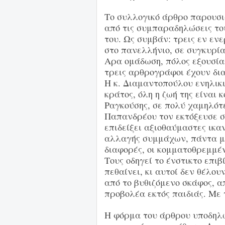
Το συλλογικό άρθρο παρουσι
από τις συμπαραδηλώσεις το
του. Ως συμβάν: τρεις εν ενε
στο πανελλήνιο, σε συγκυρί
Αρα ομάδωση, πόλος εξουσία
τρεις αρθρογράφοι έχουν δια
Η κ. Διαμαντοπούλου ενηλικι
κράτος, όλη η ζωή της είναι κ
Ραγκούσης, σε πολύ χαμηλότε
Παπανδρέου τον εκτόξευσε στ
επιδείξει αξιοθαύμαστες ικα
αλλαγής συμμάχων, πάντα με 
διαφορές, οι κομματοθρεμμέν
Τους οδηγεί το ένστικτο επι
πεθαίνει, κι αυτοί δεν θέλο
από το βυθιζόμενο σκάφος, α
προβολέα εκτός παιδιάς. Με
Η φόρμα του άρθρου υποδηλώ