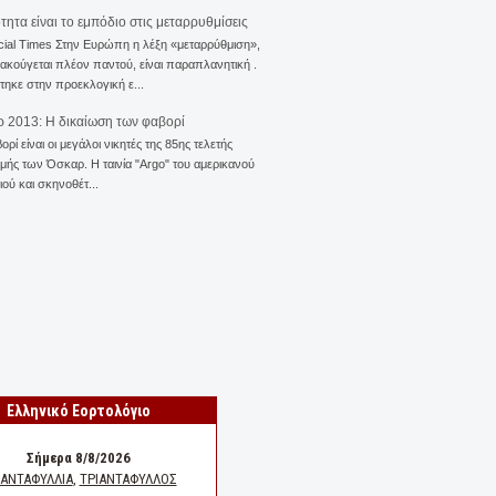
ότητα είναι το εμπόδιο στις μεταρρυθμίσεις
cial Times Στην Ευρώπη η λέξη «μεταρρύθμιση»,
 ακούγεται πλέον παντού, είναι παραπλανητική .
ηκε στην προεκλογική ε...
 2013: Η δικαίωση των φαβορί
ορί είναι οι μεγάλοι νικητές της 85ης τελετής
ής των Όσκαρ. Η ταινία "Αrgo" του αμερικανού
ού και σκηνοθέτ...