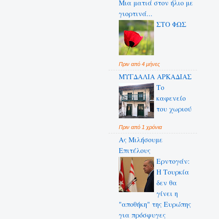
Μια ματιά στον ήλιο με
γιορτινά...
ΣΤΟ ΦΩΣ
Πριν από 4 μήνες
ΜΥΓΔΑΛΙΑ ΑΡΚΑΔΙΑΣ
Το
καφενείο
του χωριού
Πριν από 1 χρόνια
Ας Μιλήσουμε
Επιτέλους
Ερντογάν:
Η Τουρκία
δεν θα
γίνει η
"αποθήκη" της Ευρώπης
για πρόσφυγες