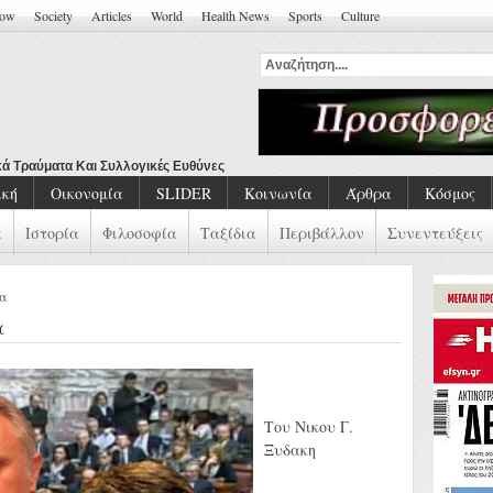
how
Society
Articles
World
Health News
Sports
Culture
κά Τραύματα Και Συλλογικές Ευθύνες
ική
Οικονομία
SLIDER
Κοινωνία
Άρθρα
Κόσμος
α
Ιστορία
Φιλοσοφία
Ταξίδια
Περιβάλλον
Συνεντεύξεις
ία
α
Tου Νικου Γ.
Ξυδακη