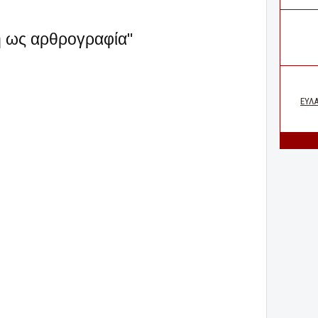
κή ως αρθρογραφία"