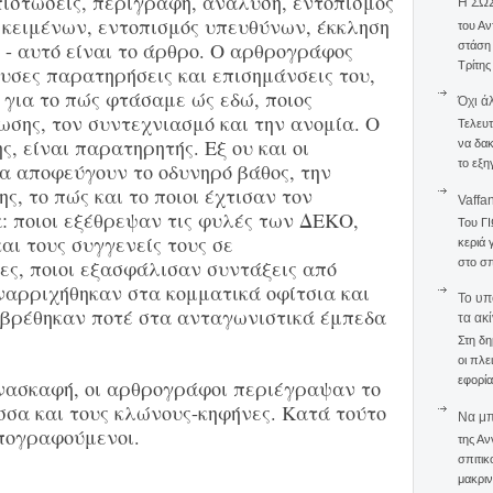
πιστώσεις, περιγραφή, ανάλυση, εντοπισμός
Η ΣΩ
 κειμένων, εντοπισμός υπευθύνων, έκκληση
του Αν
 - αυτό είναι το άρθρο. Ο αρθρογράφος
στάση
Τρίτης
ουσες παρατηρήσεις και επισημάνσεις του,
για το πώς φτάσαμε ώς εδώ, ποιος
Όχι ά
σης, τον συντεχνιασμό και την ανομία. Ο
Τελευτ
, είναι παρατηρητής. Εξ ου και οι
να δακ
το εξη
α αποφεύγουν το οδυνηρό βάθος, την
, το πώς και το ποιοι έχτισαν τον
Vaffa
: ποιοι εξέθρεψαν τις φυλές των ΔΕΚΟ,
Του Γ
και τους συγγενείς τους σε
κεριά 
στο σπ
ς, ποιοι εξασφάλισαν συντάξεις από
ναρριχήθηκαν στα κομματικά οφίτσια και
To υπ
ν βρέθηκαν ποτέ στα ανταγωνιστικά έμπεδα
τα ακ
Στη δη
οι πλε
εφορία
ανασκαφή, οι αρθρογράφοι περιέγραψαν το
σσα και τους κλώνους-κηφήνες. Κατά τούτο
Να μπο
πογραφούμενοι.
της Αν
σπιτικ
μακριν