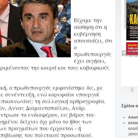
Είχαμε την
αίσθηση ότι η
κυβέρνηση
απουσιάζει, ότι
ο
πρωθυπουργός
έχει σιγήσει,
εριμένοντας την κουρά και τους καβαφικούς
κή, ο πρωθυπουργός εμφανίστηκε δις, με
ε συνέντευξη, ενώ κορυφαίοι υπουργοί
 επικοινωνίας: τη συλλογική αρθρογραφία.
Σχόλια 
ών, Αννας Διαμαντοπούλου, Ανδρ.
ντρωσε το ενδιαφέρον, εις βάρος του
Anon
ημένα: δείχνει όχι μόνο το ήθος των
κλοο
των πραγμάτων που έρχονται - ή
κρεμά
πιβίωσης του πολιτικού προσωπικού.
χάσο