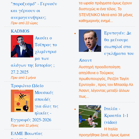
"παροξυσμό" - Γερνούν
τα ωραία πράγματα όμως έχουν
δυστυχώς κι ένα τέλος. Το
και γέρνουν οι
STEVENIKO Μετά από 38 μήνες
ανεμογεννήτριες;
καθημερινής ενημέ...
Πριν από 22 ώρες
KADMOS
Ερντογάν: Δε
Ακούει ο
θα μείνουμε
Τσίπρας το
σιωπηλοί στα
χλιμίντρισ
εγκλήματα του
μα των
Άσαντ
αλόγων της Ιστορίας ;
Αυστηρή προειδοποίηση
27.2.2025
απηύθυνε ο Τούρκος
Πριν από 1 μήνα
πρωθυπουργός, Ρετζέπ Ταγίπ
Ερντογάν , προς τον Μπασάρ Αλ
Τροφώνιο Ωδείο
Άσαντ, λέγοντας μεταξύ άλλων
Mουσικές
πως...
σπουδές
για όλες τις
Ιταλία -
ηλικίες -
Κροατία 1-1
Εγγραφές 2025-2026
(video)
Πριν από 11 μήνες
Η Ιταλία
ΕΛΜΕ Βοιωτίας
προηγήθηκε ξανά, όμως έμεινε