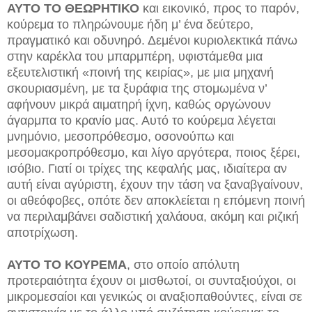
ΑΥΤΟ ΤΟ ΘΕΩΡΗΤΙΚΟ
και εικονικό, προς το παρόν,
κούρεμα το πληρώνουμε ήδη μ’ ένα δεύτερο,
πραγματικό και οδυνηρό. Δεμένοι κυριολεκτικά πάνω
στην καρέκλα του μπαρμπέρη, υφιστάμεθα μια
εξευτελιστική «ποινή της κειρίας», με μια μηχανή
σκουριασμένη, με τα ξυράφια της στομωμένα ν’
αφήνουν μικρά αιματηρή ίχνη, καθώς οργώνουν
άγαρμπα το κρανίο μας. Αυτό το κούρεμα λέγεται
μνημόνιο, μεσοπρόθεσμο, οσονούπω και
μεσομακροπρόθεσμο, και λίγο αργότερα, ποιος ξέρει,
ισόβιο. Γιατί οι τρίχες της κεφαλής μας, ιδιαίτερα αν
αυτή είναι αγύριστη, έχουν την τάση να ξαναβγαίνουν,
οι αθεόφοβες, οπότε δεν αποκλείεται η επόμενη ποινή
να περιλαμβάνει σαδιστική χαλάουα, ακόμη και ριζική
αποτρίχωση.
ΑΥΤΟ ΤΟ ΚΟΥΡΕΜΑ
, στο οποίο απόλυτη
προτεραιότητα έχουν οι μισθωτοί, οι συνταξιούχοι, οι
μικρομεσαίοι και γενικώς οι αναξιοπαθούντες, είναι σε