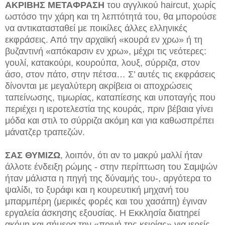
ΑΚΡΙΒΗΣ ΜΕΤΑΦΡΑΣΗ
του αγγλικού haircut, χωρίς
ωστόσο την χάρη και τη λεπτότητά του, θα μπορούσε
να αντικατασταθεί με ποικίλες άλλες ελληνικές
εκφράσεις. Από την αρχαϊκή «κουρά εν χρω» ή τη
βυζαντινή «απόκαρσιν εν χρω», μέχρι τις νεότερες:
γουλί, κατακούρι, κουρούπα, λουξ, σύρριζα, στον
άσο, στον πάτο, στην πέτσα… Σ’ αυτές τις εκφράσεις
δίνονται με μεγαλύτερη ακρίβεια οι αποχρώσεις
ταπείνωσης, τιμωρίας, καταπίεσης και υποταγής που
περιέχει η ιεροτελεστία της κουράς, πριν βέβαια γίνει
μόδα και στιλ το σύρριζα ακόμη και για καθωσπρέπει
μάνατζερ τραπεζών.
ΣΑΣ ΘΥΜΙΖΩ
, λοιπόν, ότι αν το μακρύ μαλλί ήταν
άλλοτε ένδειξη ρώμης - στην περίπτωση του Σαμψών
ήταν μάλιστα η πηγή της δύναμής του-, αργότερα το
ψαλίδι, το ξυράφι και η κουρευτική μηχανή του
μπαρμπέρη (μερικές φορές και του χασάπη) έγιναν
εργαλεία άσκησης εξουσίας. Η Εκκλησία διατηρεί
ακόμη και σήμερα την «ποινή της κειρίας» για ιερείς