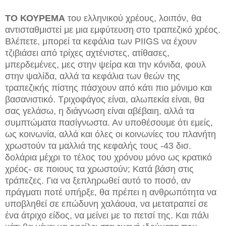
ΤΟ ΚΟΥΡΕΜΑ
του ελληνικού χρέους, λοιπόν, θα
αντισταθμιστεί με μια εμφύτευση στο τραπεζικό χρέος.
Βλέπετε, μπορεί τα κεφάλια των PIIGS να έχουν
τζιβιάσει από τρίχες αχτένιστες, ατίθασες,
μπερδεμένες, μες στην ψείρα και την κόνιδα, φουλ
στην ψαλίδα, αλλά τα κεφάλια των θεών της
τραπεζικής πίστης πάσχουν από κάτι πιο μόνιμο και
βασανιστικό. Τριχοφάγος είναι, αλωπεκία είναι, θα
σας γελάσω, η διάγνωση είναι αβέβαιη, αλλά τα
συμπτώματα πασίγνωστα. Αν υποθέσουμε ότι εμείς,
ως κοινωνία, αλλά και όλες οι κοινωνίες του πλανήτη
χρωστούν τα μαλλιά της κεφαλής τους -43 δισ.
δολάρια μέχρι το τέλος του χρόνου μόνο ως κρατικό
χρέος- σε ποιους τα χρωστούν; Κατά βάση στις
τράπεζες. Για να ξεπληρωθεί αυτό το ποσό, αν
πράγματι ποτέ υπήρξε, θα πρέπει η ανθρωπότητα να
υποβληθεί σε επώδυνη χαλάουα, να μετατραπεί σε
ένα άτριχο είδος, να μείνει με το πετσί της. Και πάλι