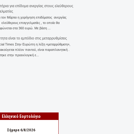
ιτήρια για επίδομα ανεργίας στους ελεύθερους
ελματίες
ι τον Μάρτιο η χορήγηση επιδόματος ανεργίας
ελεύθερους επαγγελματίες , το οποίο θα
φώνεται στα 360 ευρώ. Με βάση ...
ότητα είναι το εμπόδιο στις μεταρρυθμίσεις
cial Times Στην Ευρώπη η λέξη «μεταρρύθμιση»,
 ακούγεται πλέον παντού, είναι παραπλανητική .
ηκε στην προεκλογική ε...