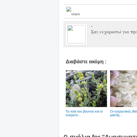
-
Σας ευχαριστώ για την 
Διαβάστε ακόμη :
Το τσάι του βουνού και οι
Οι ευεργετικές ιδι
ευεργετι...
μαστίχ...