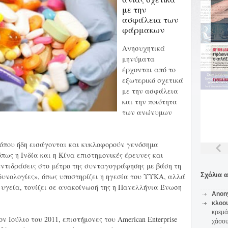
με την
ασφάλεια των
φάρμακων
Ανησυχητικά
μηνύματα
έρχονται από το
εξωτερικό σχετικά
με την ασφάλεια
και την ποιότητα
των ανώνυμων
 όπου ήδη εισάγονται και κυκλοφορούν γενόσημα
ως η Ινδία και η Κίνα επιστημονικές έρευνες και
αντιδράσεις στο μέτρο της συνταγογράφησης με βάση τη
Σχόλια 
δυνολογίες», όπως υποστηρίζει η ηγεσία του ΥΥΚΑ, αλλά
α υγεία, τονίζει σε ανακοίνωσή της η Πανελλήνια Ένωση
Anon
κλοο
κρεμά
 Ιούλιο του 2011, επιστήμονες του American Enterprise
χάσο