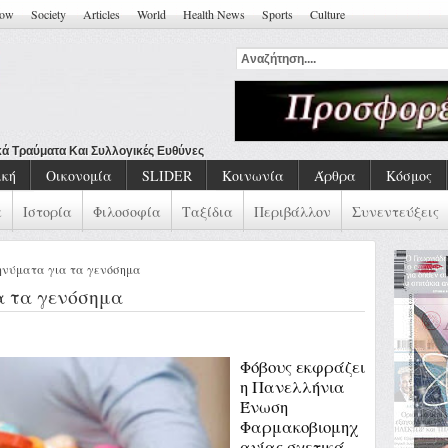
how
Society
Articles
World
Health News
Sports
Culture
κά Τραύματα Και Συλλογικές Ευθύνες
ική
Οικονομία
SLIDER
Κοινωνία
Άρθρα
Κόσμος
α
Ιστορία
Φιλοσοφία
Ταξίδια
Περιβάλλον
Συνεντεύξεις
ηνύματα για τα γενόσημα
α τα γενόσημα
Φόβους εκφράζει
η Πανελλήνια
Ένωση
Φαρμακοβιομηχ
ανίας σχετικά