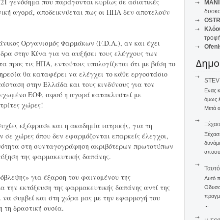
σε 2.121 γενόσημα που παράγονται κυρίως σε ασιατικές
MANI
νική αγορά, αποδεικνύεται πως οι ΗΠΑ δεν αποτελούν
δυσκο
OSTR
Κλόο
τροφή
άνικος Οργανισμός Φαρμάκων (F.D.A.), αν και έχει
Ofeni
έδρα στην Κίνα για να αυξήσει τους ελέγχους των
Δημο
 προς τις ΗΠΑ, εντούτοις υπολογίζεται ότι με βάση το
πηρεσία θα καταφέρει να ελέγχει το κάθε εργοστάσιο
STEVE
τάσταση στην Ελλάδα και τους κινδύνους για τον
Ενας 
λεχωμένο ΕΟΦ, αφού η αγορά κατακλυστεί με
όμως 
τρίτες χώρες!
Μετά α
υχίες εξέφρασε και η ακαδημία ιατρικής, για τη
Ξέχα
 σε χώρες όπου δεν εφαρμόζονται επαρκείς έλεγχοι,
Ξέχασε
δυνάμε
οινότητα στη συνταγογράφηση ακριβότερων πρωτοτύπων
αποσυν
ύξηση της φαρμακευτικής δαπάνης.
Ταυτό
όβλεψης» για έξαρση του φαινομένου της
Αυτό 
α την εκτόξευση της φαρμακευτικής δαπάνης αντί της
Οδυσσέ
ι να συμβεί και στη χώρα μας με την εφαρμογή του
πραγμα
...
 τη δραστική ουσία.