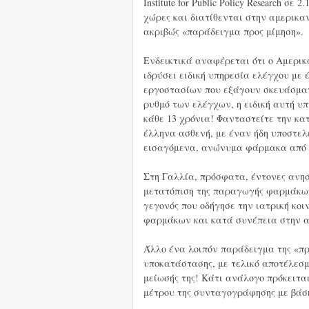
Institute for Public Policy Research 
χώρες και διατίθενται στην αμερικα
ακριβώς «παράδειγμα προς μίμηση».
Ενδεικτικά αναφέρεται ότι ο Αμερικ
ιδρύσει ειδική υπηρεσία ελέγχου με 
εργοστασίων που εξάγουν σκευάσματα
ρυθμό των ελέγχων, η ειδική αυτή υ
κάθε 13 χρόνια! Φανταστείτε την κα
έλληνα ασθενή, με έναν ήδη υποστε
εισαγόμενα, ανώνυμα φάρμακα από 
Στη Γαλλία, πρόσφατα, έντονες ανησ
μετατόπιση της παραγωγής φαρμάκων
γεγονός που οδήγησε την ιατρική κ
φαρμάκων και κατά συνέπεια στην α
Άλλο ένα λοιπόν παράδειγμα της «πρ
υποκατάστασης, με τελικό αποτέλεσμ
μείωσής της! Κάτι ανάλογο πρόκειτα
μέτρου της συνταγογράφησης με βάση