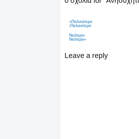
0 σχόλια for "Ανησυχητ
«Παλαιότερο
‹Παλαιότερο
Νεότερο›
Νεότερο»
Leave a reply