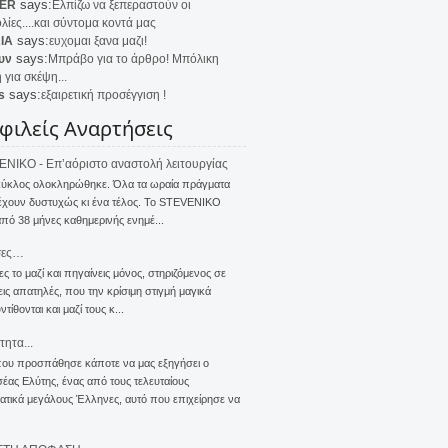
says:
ER
Ελπίζω να ξεπεραστούν οι
λίες....και σύντομα κοντά μας
says:
IA
ευχομαι ξανα μαζι!
says:
υν
Μπράβο για το άρθρο! Μπόλικη
 για σκέψη...
says:
s
εξαιρετική προσέγγιση !
φιλείς Αναρτήσεις
NIKO - Επ’αόριστο αναστολή λειτουργίας
κύκλος ολοκληρώθηκε. Όλα τα ωραία πράγματα
έχουν δυστυχώς κι ένα τέλος. Το STEVENIKO
πό 38 μήνες καθημερινής ενημέ...
σες…
ς το μαζί και πηγαίνεις μόνος, στηριζόμενος σε
ις απατηλές, που την κρίσιμη στιγμή μαγικά
τίθονται και μαζί τους κ...
τητα...
που προσπάθησε κάποτε να μας εξηγήσει ο
ας Ελύτης, ένας από τους τελευταίους
τικά μεγάλους Έλληνες, αυτό που επιχείρησε να