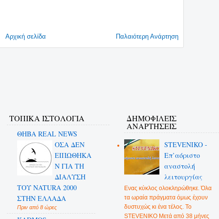
Αρχική σελίδα
Παλαιότερη Ανάρτηση
ΤΟΠΙΚΑ ΙΣΤΟΛΟΓΙΑ
ΔΗΜΟΦΙΛΕΊΣ
ΑΝΑΡΤΉΣΕΙΣ
ΘΗΒΑ REAL NEWS
ΟΣΑ ΔΕN
STEVENIKO -
ΕΙΠΩΘΗΚΑ
Επ’αόριστο
Ν ΓΙΑ ΤΗ
αναστολή
ΔΙΑΛΥΣΗ
λειτουργίας
ΤΟΥ NATURA 2000
Ενας κύκλος ολοκληρώθηκε. Όλα
ΣΤΗΝ ΕΛΛΑΔΑ
τα ωραία πράγματα όμως έχουν
δυστυχώς κι ένα τέλος. Το
Πριν από 8 ώρες
STEVENIKO Μετά από 38 μήνες