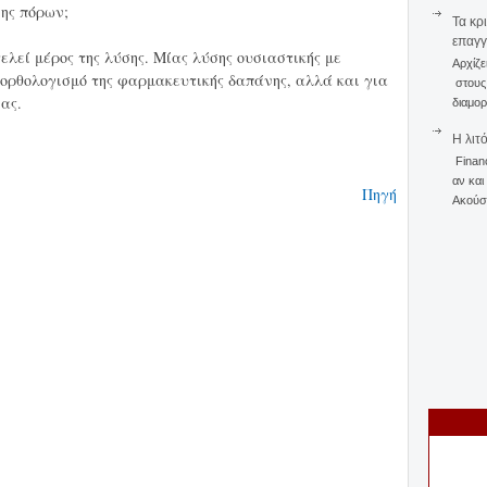
σης πόρων;
Τα κρ
επαγγ
λεί μέρος της λύσης. Μίας λύσης ουσιαστικής με
Αρχίζε
ξορθολογισμό της φαρμακευτικής δαπάνης, αλλά και για
στους 
ας.
διαμορ
Η λιτ
Finan
αν και
Πηγή
Ακούστ