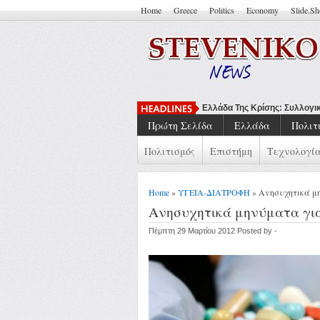
Home
Greece
Politics
Economy
Slide.S
Ελλάδα Της Κρίσης: Συλλογι
Πρώτη Σελίδα
Ελλάδα
Πολιτ
Πολιτισμός
Επιστήμη
Τεχνολογί
Home
»
ΥΓΕΙΑ-ΔΙΑΤΡΟΦΗ
» Ανησυχητικά μ
Ανησυχητικά μηνύματα γι
Πέμπτη 29 Μαρτίου 2012 Posted by -