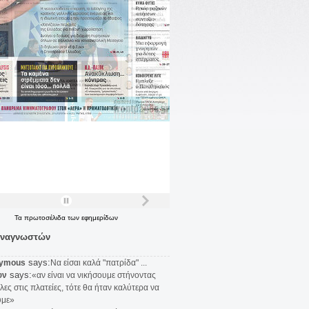
Τα
πρωτοσέλιδα
των
εφημερίδων
αναγνωστών
says:
ymous
Να είσαι καλά "πατρίδα" ...
says:
υν
«αν είναι να νικήσουμε στήνοντας
λες στις πλατείες, τότε θα ήταν καλύτερα να
υμε»