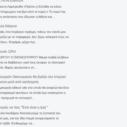
ΣΤΗ ΑΠΟΦΑΣΗ.
τώνη Λαμπρινίδη «Πρέπει η Ελλάδα να κάνει
 πληρωμών και βγει από το ευρώ;» Το πρωί της
 η απάντηση που έδωσαν η Αθήνα και ...
λλα δάκρυα
αία, ένα περίεργο πράγμα, πιάνω τον εαυτό μου
ρύζει με το παραμικρό. Δεν ξέρω ειλικρινά πώς να
γήσω. Θυμάμαι, μέχρι πρι...
nculo 19%!
ΙΩΡΓΟΥ Χ.ΠΑΠΑΣΩΤΗΡΙΟΥ Μικρά παιδιά κλέβουν
για να διαβάσουν γιατί τους έκοψαν το ηλεκτρικό
ίτι. Βαρύς ακούγεται ο στ...
ουργείο Οικονομικών θα βγάζει στο ίντερνετ
ίνητα μετά από κατάσχεση
μιουργία ειδικού site στο οποίο θα αναρτώνται όλοι
ιστηριασμοί ακινήτων τα οποία έχει κατασχέσει η
 προχωρά το υπουργεί...
ρείς να πεις ''Έτσι είναι η ζωή ''
νίτα Λουδάρου Νοσταλγούμε τη ζεστασιά του
ού μας, και την ίδια στιγμή ονειρευόμαστε το
ό ταξίδι. Επιθυμούμε να ...