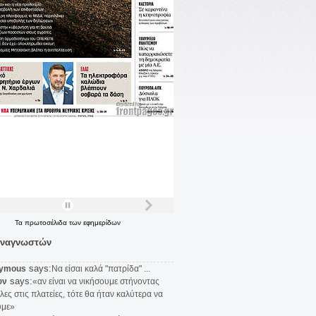
Τα
πρωτοσέλιδα
των
εφημερίδων
αναγνωστών
says:
ymous
Να είσαι καλά "πατρίδα" ...
says:
υν
«αν είναι να νικήσουμε στήνοντας
λες στις πλατείες, τότε θα ήταν καλύτερα να
υμε»