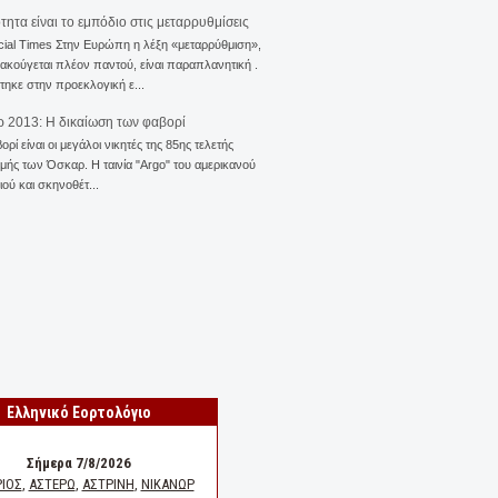
ότητα είναι το εμπόδιο στις μεταρρυθμίσεις
cial Times Στην Ευρώπη η λέξη «μεταρρύθμιση»,
 ακούγεται πλέον παντού, είναι παραπλανητική .
ηκε στην προεκλογική ε...
 2013: Η δικαίωση των φαβορί
ορί είναι οι μεγάλοι νικητές της 85ης τελετής
ής των Όσκαρ. Η ταινία "Αrgo" του αμερικανού
ού και σκηνοθέτ...