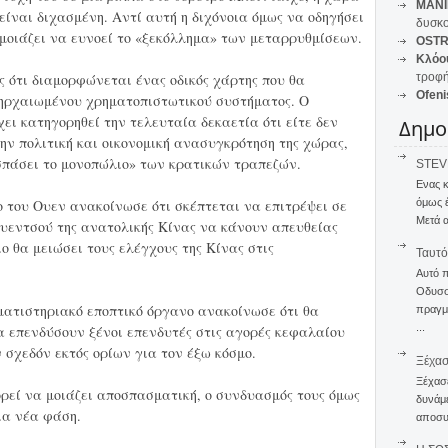
MANI
είναι διχασμένη. Αντί αυτή η διχόνοια όμως να οδηγήσει
δυσκο
μοιάζει να ευνοεί το «ξεκόλλημα» των μεταρρυθμίσεων.
OSTR
Κλόο
ς ότι διαμορφώνεται ένας οδικός χάρτης που θα
τροφή
Ofeni
πηρχαιωμένου χρηματοπιστωτικού συστήματος. Ο
ει κατηγορηθεί την τελευταία δεκαετία ότι είτε δεν
Δημο
την πολιτική και οικονομική ανασυγκρότηση της χώρας,
σπάσει το μονοπώλιο» των κρατικών τραπεζών.
STEVE
Ενας 
όμως 
 του Ουεν ανακοίνωσε ότι σκέπτεται να επιτρέψει σε
Μετά α
 Ουεντσού της ανατολικής Κίνας να κάνουν απευθείας
ιο θα μειώσει τους ελέγχους της Κίνας στις
Ταυτό
Αυτό 
Οδυσσέ
ηματιστηριακό εποπτικό όργανο ανακοίνωσε ότι θα
πραγμα
...
α επενδύσουν ξένοι επενδυτές στις αγορές κεφαλαίου
ν σχεδόν εκτός ορίων για τον έξω κόσμο.
Ξέχα
Ξέχασε
ορεί να μοιάζει αποσπασματική, ο συνδυασμός τους όμως
δυνάμε
μια νέα φάση.
αποσυν