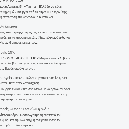
ΣΤΗ ΑΠΟΦΑΣΗ.
τώνη Λαμπρινίδη «Πρέπει η Ελλάδα να κάνει
 πληρωμών και βγει από το ευρώ;» Το πρωί της
 η απάντηση που έδωσαν η Αθήνα και ...
λλα δάκρυα
αία, ένα περίεργο πράγμα, πιάνω τον εαυτό μου
ρύζει με το παραμικρό. Δεν ξέρω ειλικρινά πώς να
γήσω. Θυμάμαι, μέχρι πρι...
nculo 19%!
ΙΩΡΓΟΥ Χ.ΠΑΠΑΣΩΤΗΡΙΟΥ Μικρά παιδιά κλέβουν
για να διαβάσουν γιατί τους έκοψαν το ηλεκτρικό
ίτι. Βαρύς ακούγεται ο στ...
ουργείο Οικονομικών θα βγάζει στο ίντερνετ
ίνητα μετά από κατάσχεση
μιουργία ειδικού site στο οποίο θα αναρτώνται όλοι
ιστηριασμοί ακινήτων τα οποία έχει κατασχέσει η
 προχωρά το υπουργεί...
ρείς να πεις ''Έτσι είναι η ζωή ''
νίτα Λουδάρου Νοσταλγούμε τη ζεστασιά του
ού μας, και την ίδια στιγμή ονειρευόμαστε το
ό ταξίδι. Επιθυμούμε να ...