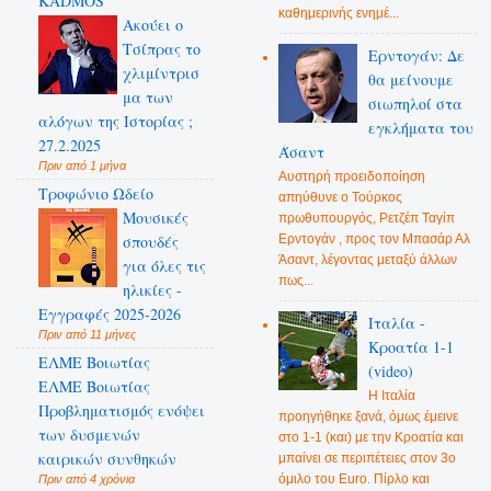
KADMOS
καθημερινής ενημέ...
Ακούει ο
Τσίπρας το
Ερντογάν: Δε
χλιμίντρισ
θα μείνουμε
μα των
σιωπηλοί στα
αλόγων της Ιστορίας ;
εγκλήματα του
27.2.2025
Άσαντ
Πριν από 1 μήνα
Αυστηρή προειδοποίηση
Τροφώνιο Ωδείο
απηύθυνε ο Τούρκος
Mουσικές
πρωθυπουργός, Ρετζέπ Ταγίπ
Ερντογάν , προς τον Μπασάρ Αλ
σπουδές
Άσαντ, λέγοντας μεταξύ άλλων
για όλες τις
πως...
ηλικίες -
Εγγραφές 2025-2026
Ιταλία -
Πριν από 11 μήνες
Κροατία 1-1
ΕΛΜΕ Βοιωτίας
(video)
ΕΛΜΕ Βοιωτίας
Η Ιταλία
Προβληματισμός ενόψει
προηγήθηκε ξανά, όμως έμεινε
των δυσμενών
στο 1-1 (και) με την Κροατία και
καιρικών συνθηκών
μπαίνει σε περιπέτειες στον 3ο
όμιλο του Euro. Πίρλο και
Πριν από 4 χρόνια