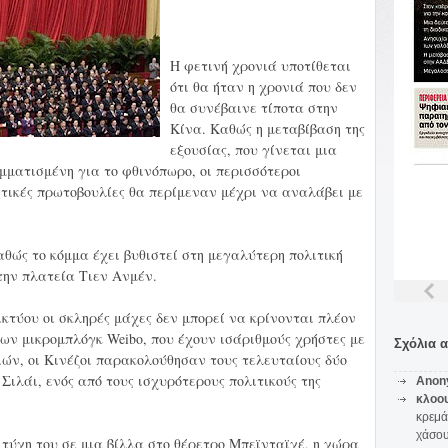
Η φετινή χρονιά υποτίθεται
ότι θα ήταν η χρονιά που δεν
θα συνέβαινε τίποτα στην
Κίνα. Καθώς η μεταβίβαση της
εξουσίας, που γίνεται μια
μματισμένη για το φθινόπωρο, οι περισσότεροι
ιτικές πρωτοβουλίες θα περίμεναν μέχρι να αναλάβει με
αθώς το κόμμα έχει βυθιστεί στη μεγαλύτερη πολιτική
την πλατεία Τιεν Ανμέν.
κτύου οι σκληρές μάχες δεν μπορεί να κρίνονται πλέον
ων μικρομπλόγκ Weibo, που έχουν ισάριθμούς χρήστες με
Σχόλια 
ών, οι Κινέζοι παρακολούθησαν τους τελευταίους δύο
ιλάι, ενός από τους ισχυρότερους πολιτικούς της
Anon
κλοο
κρεμά
χάσο
 τύχη του σε μια βίλλα στο θέρετρο Μπεϊνταϊχέ, η χώρα