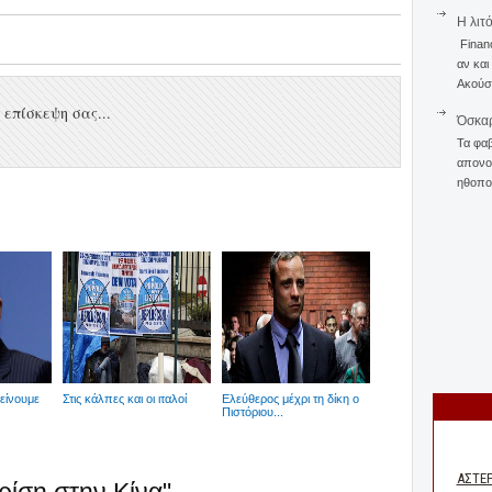
Η λιτ
Finan
αν και
Ακούστ
επίσκεψη σας...
Όσκαρ
Τα φαβ
απονομ
ηθοποι
είνουμε
Στις κάλπες και οι ιταλοί
Ελεύθερος μέχρι τη δίκη ο
Πιστόριου...