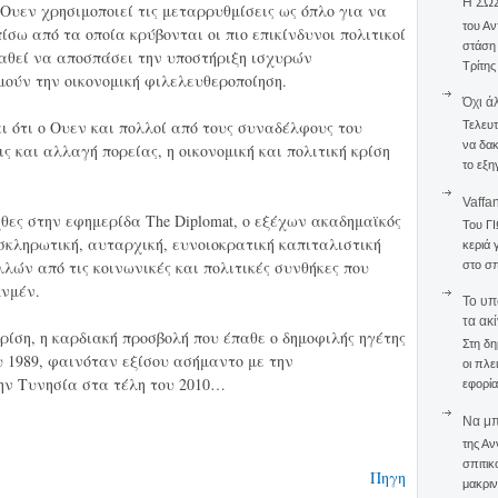
Η ΣΩ
Ουεν χρησιμοποιεί τις μεταρρυθμίσεις ως όπλο για να
του Αν
σω από τα οποία κρύβονται οι πιο επικίνδυνοι πολιτικοί
στάση
παθεί να αποσπάσει την υποστήριξη ισχυρών
Τρίτης
ούν την οικονομική φιλελευθεροποίηση.
Όχι ά
αι ότι ο Ουεν και πολλοί από τους συναδέλφους του
Τελευτ
να δακ
 και αλλαγή πορείας, η οικονομική και πολιτική κρίση
το εξη
Vaffa
θες στην εφημερίδα The Diplomat, ο εξέχων ακαδημαϊκός
Του Γ
οσκληρωτική, αυταρχική, ευνοιοκρατική καπιταλιστική
κεριά 
λών από τις κοινωνικές και πολιτικές συνθήκες που
στο σπ
Ανμέν.
To υπ
τα ακ
ρίση, η καρδιακή προσβολή που έπαθε ο δημοφιλής ηγέτης
Στη δη
υ 1989, φαινόταν εξίσου ασήμαντο με την
οι πλε
ην Τυνησία στα τέλη του 2010…
εφορία
Να μπο
της Αν
σπιτικ
Πηγη
μακριν