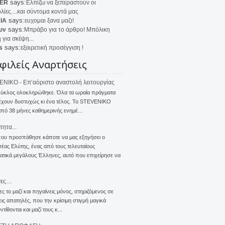
says:
ER
Ελπίζω να ξεπεραστούν οι
λίες....και σύντομα κοντά μας
says:
IA
ευχομαι ξανα μαζι!
says:
υν
Μπράβο για το άρθρο! Μπόλικη
 για σκέψη...
says:
s
εξαιρετική προσέγγιση !
φιλείς Αναρτήσεις
NIKO - Επ’αόριστο αναστολή λειτουργίας
κύκλος ολοκληρώθηκε. Όλα τα ωραία πράγματα
έχουν δυστυχώς κι ένα τέλος. Το STEVENIKO
πό 38 μήνες καθημερινής ενημέ...
τητα...
που προσπάθησε κάποτε να μας εξηγήσει ο
ας Ελύτης, ένας από τους τελευταίους
τικά μεγάλους Έλληνες, αυτό που επιχείρησε να
σες…
ς το μαζί και πηγαίνεις μόνος, στηριζόμενος σε
ις απατηλές, που την κρίσιμη στιγμή μαγικά
τίθονται και μαζί τους κ...