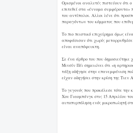
Ορισμένοι αναλυτές πιστεύουν ότι ο 
επιτεθεί στα «έννομα συμφέροντα» πί
του αντίπαλοι. Αλλοι λένε ότι προσ
παραγόντων του κόμματος που επιθυμ
Το πιο πειστικό επιχείρημα όμως είν
αποφάσισαν ότι χωρίς μεταρρυθμίσεις
είναι αναπόφευκτη.
Σε ένα άρθρο του που δημοσιεύτηκε χ
Μινσίν Πέι σημειώνει ότι «η αρτηρι
τάξη οδήγησε στην επανεμφάνιση πολ
είχαν οδηγήσει στην κρίση της Τιεν 
Το γεγονός που προκάλεσε τότε την κ
Χου Γιαομπάνγκ στις 15 Απριλίου το
αυτοπυρπόληση ενός μικροπωλητή στ