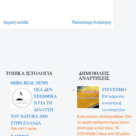
Αρχική σελίδα
Παλαιότερη Ανάρτηση
ΤΟΠΙΚΑ ΙΣΤΟΛΟΓΙΑ
ΔΗΜΟΦΙΛΕΊΣ
ΑΝΑΡΤΉΣΕΙΣ
ΘΗΒΑ REAL NEWS
ΟΣΑ ΔΕN
STEVENIKO -
ΕΙΠΩΘΗΚΑ
Επ’αόριστο
Ν ΓΙΑ ΤΗ
αναστολή
ΔΙΑΛΥΣΗ
λειτουργίας
ΤΟΥ NATURA 2000
Ενας κύκλος ολοκληρώθηκε. Όλα
ΣΤΗΝ ΕΛΛΑΔΑ
τα ωραία πράγματα όμως έχουν
δυστυχώς κι ένα τέλος. Το
Πριν από 1 ημέρα
STEVENIKO Μετά από 38 μήνες