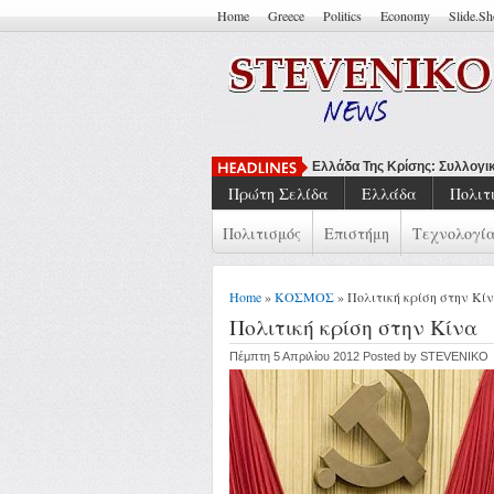
Home
Greece
Politics
Economy
Slide.S
Να Μπορείς Να Πεις ''Έ
Πρώτη Σελίδα
Ελλάδα
Πολιτ
Πολιτισμός
Επιστήμη
Τεχνολογί
Home
»
ΚΟΣΜΟΣ
» Πολιτική κρίση στην Κί
Πολιτική κρίση στην Κίνα
Πέμπτη 5 Απριλίου 2012 Posted by STEVENIKO