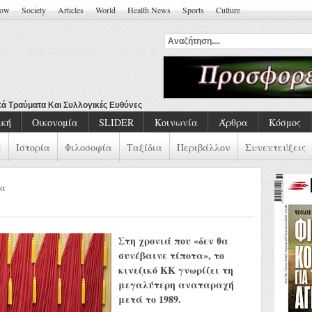
how
Society
Articles
World
Health News
Sports
Culture
ική
Οικονομία
SLIDER
Κοινωνία
Άρθρα
Κόσμος
α
Ιστορία
Φιλοσοφία
Ταξίδια
Περιβάλλον
Συνεντεύξεις
να
Στη χρονιά που «δεν θα
συνέβαινε τίποτα», το
κινεζικό ΚΚ γνωρίζει τη
μεγαλύτερη αναταραχή
μετά το 1989.