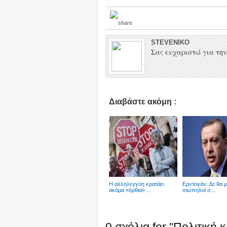
STEVENIKO
Σας ευχαριστώ για την 
Διαβάστε ακόμη :
Η αλληλεγγύη κρατάει
Ερντογάν: Δε θα μ
ακόμα «όρθια» ...
σιωπηλοί σ...