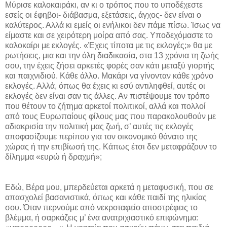
Μύρισε καλοκαιράκι, αν κι ο τρόπος που το υποδέχεστε
εσείς οι έφηβοι- διάβασμα, εξετάσεις, άγχος- δεν είναι ο
καλύτερος. Αλλά κι εμείς οι ενήλικοι δεν πάμε πίσω. Ίσως να
είμαστε και σε χειρότερη μοίρα από σας. Υποδεχόμαστε το
καλοκαίρι με εκλογές. «Έχεις τίποτα με τις εκλογές;» θα με
ρωτήσεις, μια και την όλη διαδικασία, στα 13 χρόνια τη ζωής
σου, την έχεις ζήσει αρκετές φορές σαν κάτι μεταξύ γιορτής
και παιχνιδιού. Κάθε άλλο. Μακάρι να γίνονταν κάθε χρόνο
εκλογές. Αλλά, όπως θα έχεις κι εσύ αντιληφθεί, αυτές οι
εκλογές δεν είναι σαν τις άλλες. Αν πιστέψουμε τον τρόπο
που θέτουν το ζήτημα αρκετοί πολιτικοί, αλλά και πολλοί
από τους Ευρωπαίους φίλους μας που παρακολουθούν με
αδιακρισία την πολιτική μας ζωή, σ’ αυτές τις εκλογές
αποφασίζουμε περίπου για τον οικονομικό θάνατο της
χώρας ή την επιβίωσή της. Κάπως έτσι δεν μεταφράζουν το
δίλημμα «ευρώ ή δραχμή»;
Εδώ, Βέρα μου, μπερδεύεται αρκετά η μεταφυσική, που σε
απασχολεί βασανιστικά, όπως και κάθε παιδί της ηλικίας
σου. Όταν περνούμε από νεκροταφείο αποστρέφεις το
βλέμμα, ή σαρκάζεις μ’ ένα ανατριχιαστικό επιφώνημα: