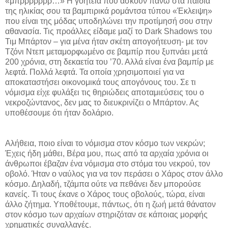
«μπρρρρρρρ…» Η γοητεία που ασκούν πάνω στα παιδιά
της ηλικίας σου τα βαμπιρικά ρομάντσα τύπου «Έκλειψη»
που είναι της μόδας υποδηλώνει την προτίμησή σου στην
αθανασία. Τις προάλλες είδαμε μαζί το Dark Shadows του
Τιμ Μπάρτον – για μένα ήταν σκέτη απογοήτευση- με τον
Τζόνι Ντεπ μεταμορφωμένο σε βαμπίρ που ξυπνάει μετά
200 χρόνια, στη δεκαετία του ’70. Αλλά είναι ένα βαμπίρ με
λεφτά. Πολλά λεφτά. Τα οποία χρησιμοποιεί για να
αποκαταστήσει οικονομικά τους απογόνους του. Σε τι
νόμισμα είχε φυλάξει τις θηριώδεις αποταμιεύσεις του ο
νεκροζώντανος, δεν μας το διευκρινίζει ο Μπάρτον. Ας
υποθέσουμε ότι ήταν δολάριο.
Αλήθεια, ποιο είναι το νόμισμα στον κόσμο των νεκρών;
Έχεις ήδη μάθει, Βέρα μου, πως από τα αρχαία χρόνια οι
άνθρωποι έβαζαν ένα νόμισμα στο στόμα του νεκρού, τον
οβολό. Ήταν ο ναύλος για να τον περάσει ο Χάρος στον άλλο
κόσμο. Δηλαδή, τζάμπα ούτε να πεθάνει δεν μπορούσε
κανείς. Τι τους έκανε ο Χάρος τους οβολούς, τώρα, είναι
άλλο ζήτημα. Υποθέτουμε, πάντως, ότι η ζωή μετά θάνατον
στον κόσμο των αρχαίων στηριζόταν σε κάποιας μορφής
χρηματικές συναλλαγές.