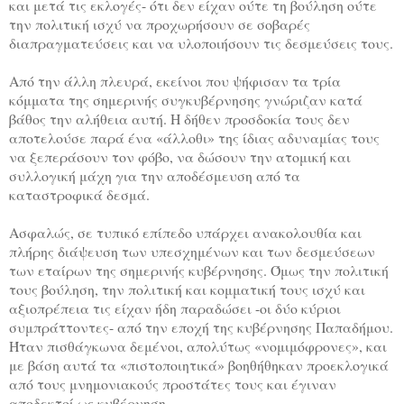
και μετά τις εκλογές- ότι δεν είχαν ούτε τη βούληση ούτε
την πολιτική ισχύ να προχωρήσουν σε σοβαρές
διαπραγματεύσεις και να υλοποιήσουν τις δεσμεύσεις τους.
Από την άλλη πλευρά, εκείνοι που ψήφισαν τα τρία
κόμματα της σημερινής συγκυβέρνησης γνώριζαν κατά
βάθος την αλήθεια αυτή. Η δήθεν προσδοκία τους δεν
αποτελούσε παρά ένα «άλλοθι» της ίδιας αδυναμίας τους
να ξεπεράσουν τον φόβο, να δώσουν την ατομική και
συλλογική μάχη για την αποδέσμευση από τα
καταστροφικά δεσμά.
Ασφαλώς, σε τυπικό επίπεδο υπάρχει ανακολουθία και
πλήρης διάψευση των υπεσχημένων και των δεσμεύσεων
των εταίρων της σημερινής κυβέρνησης. Όμως την πολιτική
τους βούληση, την πολιτική και κομματική τους ισχύ και
αξιοπρέπεια τις είχαν ήδη παραδώσει -οι δύο κύριοι
συμπράττοντες- από την εποχή της κυβέρνησης Παπαδήμου.
Ήταν πισθάγκωνα δεμένοι, απολύτως «νομιμόφρονες», και
με βάση αυτά τα «πιστοποιητικά» βοηθήθηκαν προεκλογικά
από τους μνημονιακούς προστάτες τους και έγιναν
αποδεκτοί ως κυβέρνηση.