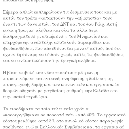
Σήμερα απλώς εκπληρώνουν τις δεσμεύσεις τους και με
αυτόν τον τρόπο «κατακτούν» την «αξιοπιστία» τους
έναντι των δανειστών, του ΔΝΤ και του 4ου Ράιχ. Αυτή
είναι η τραγική αλήθεια και όλα τα άλλα περί
διαπραγμάτευσης, επιμήκυνσης του Μνημονίου και
επερχόμενης ανάπτυξης αποτελούν παραμυθίες και
ψευδαισθήσεις, που απευθύνονται μόνο σ' αυτούς που δεν
έχουν τη δύναμη να ζήσουν χωρίς αυτές τις ψευδαισθήσεις
και να αντιμετωπίσουν την τραγική αλήθεια.
Η βίαιη επιβολή του νέου «πακέτου» μέτρων, η
παρατεινόμενη και εντεινόμενη ύφεση, η διάλυση της
παραγωγικής δομής και των κοινωνικών και εργασιακών
θεσμών οδηγούν με ραγδαίους ρυθμούς την Ελλάδα στο
ευρωπαϊκό περιθώριο.
Τα εισοδήματα τα τρία τελευταία χρόνια
«κρεουργήθηκαν» σε ποσοστά πάνω από 40%. Το εργασιακό
κόστος μειώθηκε κατά 8% στο συνολικό κόστος παραγωγής
προϊόντος, ενώ οι Συλλογικές Συμβάσεις και τα εργασιακά