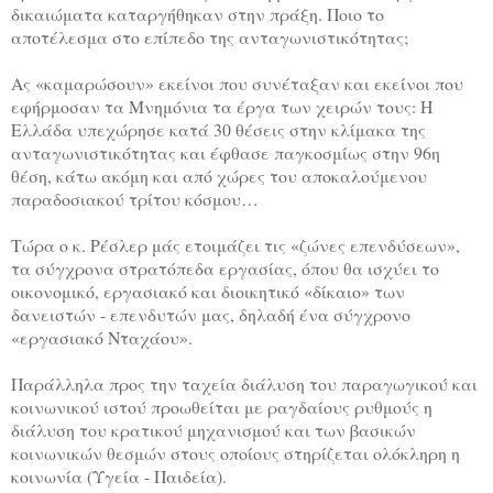
δικαιώματα καταργήθηκαν στην πράξη. Ποιο το
αποτέλεσμα στο επίπεδο της ανταγωνιστικότητας;
Ας «καμαρώσουν» εκείνοι που συνέταξαν και εκείνοι που
εφήρμοσαν τα Μνημόνια τα έργα των χειρών τους: Η
Ελλάδα υπεχώρησε κατά 30 θέσεις στην κλίμακα της
ανταγωνιστικότητας και έφθασε παγκοσμίως στην 96η
θέση, κάτω ακόμη και από χώρες του αποκαλούμενου
παραδοσιακού τρίτου κόσμου…
Τώρα ο κ. Ρέσλερ μάς ετοιμάζει τις «ζώνες επενδύσεων»,
τα σύγχρονα στρατόπεδα εργασίας, όπου θα ισχύει το
οικονομικό, εργασιακό και διοικητικό «δίκαιο» των
δανειστών - επενδυτών μας, δηλαδή ένα σύγχρονο
«εργασιακό Νταχάου».
Παράλληλα προς την ταχεία διάλυση του παραγωγικού και
κοινωνικού ιστού προωθείται με ραγδαίους ρυθμούς η
διάλυση του κρατικού μηχανισμού και των βασικών
κοινωνικών θεσμών στους οποίους στηρίζεται ολόκληρη η
κοινωνία (Υγεία - Παιδεία).