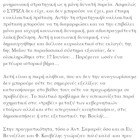
μνημονιακή στρατηγική ως η μόνη δυνατή πορεία. Ασφαλώς
ο ΣΥΡΙΖΑ δεν είχε, και δεν μπορούσε να έχει, μια έτοιμη
εναλλακτική πρόταση. Αυτήν τη στρατηγική/εναλλακτική
πρόταση μπορούσε να τη διαμορφώσει και να την επιβάλει
μόνο μια ισχυρή κοινωνική δυναμική, μια αδιαπραγμάτευτη
λαϊκή βούληση. Αυτή η κοινωνική δυναμική, ενώ
δημιουργήθηκε και διέλυσε κυριολεκτικά στις εκλογές της
6ης Μαΐου το παραδοσιακό σύστημα εξουσίας, δεν
ολοκληρώθηκε στις 17 Ιουνίου… Παρέμεινε ωσάν ένα
μετέωρο ιστορικό βήμα…
Αυτή είναι η πικρή αλήθεια, που αν δεν την αναγνωρίσουμε
δεν μπορούμε ούτε τις σημερινές εξελίξεις να
κατανοήσουμε στο βάθος τους ούτε να προχωρήσουμε σε
προβλέψεις. Το πολιτικό πρόβλημα δεν απεικονίζεται παρά
σχηματικά στις «τριβές» μεταξύ των κυβερνητικών
εταίρων αλλά και στις απεργιακές κινητοποιήσεις, στις
δημοσκοπήσεις ή στις εξεταστικές της Βουλής…
Στην πραγματικότητα, τόσο ο Αντ. Σαμαράς όσο και οι Ευ.
Βενιζέλος και Φ. Κουβέλης γνώριζαν πολύ καλά -και πριν