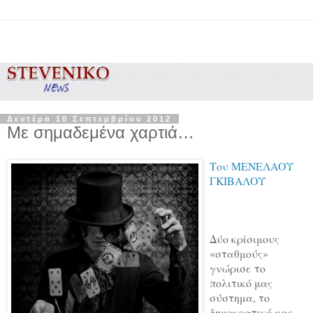
Δευτέρα 10 Σεπτεμβρίου 2012
Με σημαδεμένα χαρτιά…
Του ΜΕΝΕΛΑΟΥ
ΓΚΙΒΑΛΟΥ
Δύο κρίσιμους
«σταθμούς»
γνώρισε το
πολιτικό μας
σύστημα, το
δημοκρατικό μας