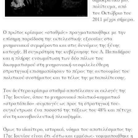
πολίτευμα, από
τον Οκτώβριο του
2011 μέχρι σήμερα.
Ο πρώτος κρίσιμος «σταθμός» πραγματοποιήθηκε με την
επίσημη παράδοση της εκτελεστικής εξουσίας στα
μνημονιακά συμφέροντα και στις δυνάμεις της ξένης
κατοχής. Η συγκρότηση της κυβέρνησης του Λ. Παπαδήμου
και η πλήρης ενσωμάτωση των δύο πόλων του
δικομματισμού στη μνημονιακή-νεοφιλελεύθερη
στρατηγική επισημοποίησαν το πέρας της αυτονομίας του
πολιτικού συστήματος και το τέλος της μεταπολίτευσης.
Τον δεύτερο κρίσιμο σταθμό αποτέλεσαν οι εκλογές της
17ης Ιουνίου, όπου το μνημονιακό πολιτικό-κομματικό
«στρατόπεδο» -συμπαγές ως προς τη στρατηγική του-
συγκέντρωσε ένα ποσοστό της τάξεως του 48% και πέτυχε
άνετη κοινοβουλευτική πλειοψηφία.
Όμως το ιδιαίτερο, ιστορικό, νόημα του αποτελέσματος της
17ης Ιουνίου είναι ότι -έστω και εμμέσως- νομιμοποιήθηκε η