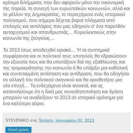
κρίσιμα διλήμματα, που δεν αφορούν μόνο την οικονομική
της πορεία, τη συνοχή των ευρωπαϊκών κοινωνιών, αλλά και
το μέλλον της Δημοκρατίας, το περιεχόμενο ενός ιστορικού
πολιτισμού, που σήμερα δέχεται βαριά πλήγματα από
επιλογές και αντιλήψεις που μας οδηγούν σ' ένα παρελθόν
αυταρχισμού και απανθρωπιάς… Κυριολεκτικώς στην
κοινωνία της ζούγκλας…
Το 2013 ίσως αποδειχθεί οριακό… Ή τα συστημικά
συμφέροντα και οι πολιτικοί τους υποτελείς θα εδραιώσουν
την εξουσία τους και θα υποτάξουν διά της εξαθλίωσης και
της τρομοκράτησης την κοινωνία ή θα υπάρξει μια καθολική
και συντεταγμένη αντίσταση και αντίδραση, που θα οδηγήσει
σε αλλαγή του πολιτικού σκηνικού και θα οριοθετήσει μια
νέα εποχή… Τα ενδεχόμενα είναι ανοικτά, και ας
κατανοήσουμε ότι η δική μας συνειδητοποίηση και δράση
μπορούν να αναδείξουν το 2013 σε ιστορικό ορόσημο για
ένα καλύτερο αύριο.
STEVENIKO
στις
Τετάρτη, Ιανουαρίου 02, 2013
Κοινή χρήση