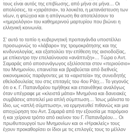
τους είναι αυτός της επιβίωσης, από μήνα σε μήνα… Οι
απολύσεις, τα «χαράτσια», τα λουκέτα, η μετανάστευση των
νέων, η φτώχεια και η απόγνωση θα αποτελέσουν το
«ημερολόγιο» του καθημερινού μαρτυρίου που βιώνει η
ελληνική κοινωνία.
Σ' αυτό το τοπίο η κυβερνητική προπαγάνδα υποστέλλει
προσωρινώς το «λάβαρο» της τρομοκράτησης και της
κινδυνολογίας, και εξαπολύει την επίθεση της αισιοδοξίας,
με επίκεντρο την επελαύνουσα «ανάπτυξη»… Τώρα ο Αντ.
Σαμαράς από αποσυνάγωγος εξελίσσεται στον «περιούσιο»
του Μνημονίου, επαινείται και βραβεύεται από διεθνείς
οικονομικούς παράγοντες με τα «αριστεία» της συνειδητής
εθελοδουλείας του στις επιταγές του 4ου Ράιχ… Το γεγονός
ότι ο κ. Γ. Παπανδρέου τιμήθηκε και επαινέθηκε αναλόγως
όταν υπέγραφε με «κλειστά μάτια» Μνημόνια και δανειακές
συμβάσεις αποτελεί μια απλή σύμπτωση… Ίσως μάλιστα το
ίδιο, ως «απλή σύμπτωση», να ερμηνευθεί πιθανώς και μια
αποχώρηση του Αντ. Σαμαρά από την εξουσία με παρόμοιο
ή και χείρονα τρόπο από εκείνον του Γ. Παπανδρέου… Οι
πρωθυπουργοί των Μνημονίων και οι «Ηρακλείς» τους
έχουν προκαθορίσει οι ίδιοι με τις επιλογές τους το μέλλον