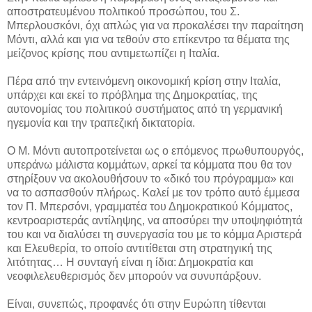
αποστρατευμένου πολιτικού προσώπου, του Σ.
Μπερλουσκόνι, όχι απλώς για να προκαλέσει την παραίτηση
Μόντι, αλλά και για να τεθούν στο επίκεντρο τα θέματα της
μείζονος κρίσης που αντιμετωπίζει η Ιταλία.
Πέρα από την εντεινόμενη οικονομική κρίση στην Ιταλία,
υπάρχει και εκεί το πρόβλημα της Δημοκρατίας, της
αυτονομίας του πολιτικού συστήματος από τη γερμανική
ηγεμονία και την τραπεζική δικτατορία.
Ο Μ. Μόντι αυτοπροτείνεται ως ο επόμενος πρωθυπουργός,
υπεράνω μάλιστα κομμάτων, αρκεί τα κόμματα που θα τον
στηρίξουν να ακολουθήσουν το «δικό του πρόγραμμα» και
να το ασπασθούν πλήρως. Καλεί με τον τρόπο αυτό έμμεσα
τον Π. Μπερσόνι, γραμματέα του Δημοκρατικού Κόμματος,
κεντροαριστεράς αντίληψης, να αποσύρει την υποψηφιότητά
του και να διαλύσει τη συνεργασία του με το κόμμα Αριστερά
και Ελευθερία, το οποίο αντιτίθεται στη στρατηγική της
λιτότητας… Η συνταγή είναι η ίδια: Δημοκρατία και
νεοφιλελευθερισμός δεν μπορούν να συνυπάρξουν.
Είναι, συνεπώς, προφανές ότι στην Ευρώπη τίθενται