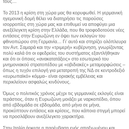
τους…
Το 2013 η κρίση στη χώρα μας θα κορυφωθεί. Η γερμανική
ηγεμονική δομή θέλει να διατηρήσει τις παρούσες
ισορροπίες στη χώρα μας και επιθυμεί να αποφύγει μια
ανεξέλεγκτη κρίση στην Ελλάδα, που θα τροφοδοτούσε νέες
εντάσεις στην Ευρωζώνη εν όψει των εκλογών του
φθινοπώρου στη Γερμανία… Γι' αυτό και στηρίζει ολόπλευρα
τον Αντ. Σαμαρά και την «τριμερή» κυβέρνηση, γνωρίζοντας
πολύ καλά ότι οι εφεδρείες του συστήματος εξαντλήθηκαν
και ότι οι όποιες «ανακατατάξεις» στο εσωτερικό του
μνημονιακού στρατοπέδου με «οβιδιακές» μεταμορφώσεις –
όπως η τυχόν επιλογή για μετατροπή της ΝΔ σε κεντροδεξιό
«ευρωπαϊκό» κόμμα– είναι οριακής εμβέλειας και
περικλείουν ασφαλώς κινδύνους.
Όμως ο πολιτικός χρόνος μέχρι τις γερμανικές εκλογές είναι
τεράστιος, όταν η Ευρωζώνη μοιάζει με ναρκοπέδιο, όπου
από εβδομάδα σε εβδομάδα, από μήνα σε μήνα,
προκύπτουν εντάσεις και κρίσεις, που κάποια στιγμή μπορεί
να προσλάβουν ανεξέλεγκτο χαρακτήρα.
Στην Ιταλία άρκεσε η παρέμβαση ενός απαξιωμένου και