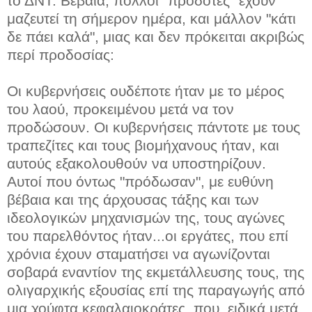
το ΔΝΤ. Βέβαια, πολλοί "προδότες" έχουν
μαζευτεί τη σήμερον ημέρα, και μάλλον "κάτι
δε πάει καλά", μιας και δεν πρόκειται ακριβώς
περί προδοσίας:
Οι κυβερνήσεις ουδέποτε ήταν με το μέρος
του λαού, προκειμένου μετά να τον
προδώσουν. Οι κυβερνήσεις πάντοτε με τους
τραπεζίτες και τους βιομήχανους ήταν, και
αυτούς εξακολουθούν να υποστηρίζουν.
Αυτοί που όντως "πρόδωσαν", με ευθύνη
βέβαια και της άρχουσας τάξης και των
ιδεολογικών μηχανισμών της, τους αγώνες
του παρελθόντος ήταν...οι εργάτες, που επί
χρόνια έχουν σταματήσει να αγωνίζονται
σοβαρά εναντίον της εκμετάλλευσης τους, της
ολιγαρχικής εξουσίας επί της παραγωγής από
μια χούφτα κεφαλαιοκράτες, που, ειδικά μετά