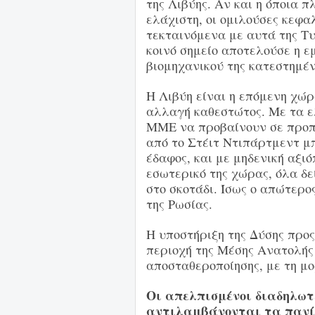
της Λιβύης. Αν και η όποια 
ελάχιστη, οι ομιλούσες κεφ
τεκταινόμενα με αυτά της Τυ
κοινό σημείο αποτελούσε η ε
βιομηχανικού της κατεστημέν
Η Λιβύη είναι η επόμενη χώ
αλλαγή καθεστώτος. Με τα ε
ΜΜΕ να προβαίνουν σε προπ
από το Στέιτ Ντιπάρτμεντ μ
έδαφος, και με μηδενική αξι
εσωτερικό της χώρας, όλα δ
στο σκοτάδι. Ίσως ο απώτερο
της Ρωσίας.
Η υποστήριξη της Δύσης προ
περιοχή της Μέσης Ανατολής
αποσταθεροποίησης, με τη μ
Οι απελπισμένοι διαδηλωτέ
αντιλαμβάνονται τα πανί