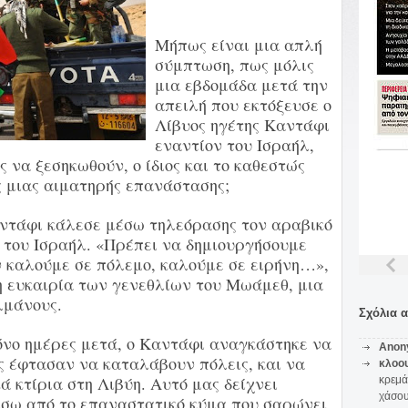
Μήπως είναι μια απλή
σύμπτωση, πως μόλις
μια εβδομάδα μετά την
απειλή που εκτόξευσε ο
Λίβυος ηγέτης Καντάφι
εναντίον του Ισραήλ,
 να ξεσηκωθούν, ο ίδιος και το καθεστώς
ς μιας αιματηρής επανάστασης;
αντάφι κάλεσε μέσω τηλεόρασης τον αραβικό
 του Ισραήλ. «Πρέπει να δημιουργήσουμε
ν καλούμε σε πόλεμο, καλούμε σε ειρήνη…»,
 τη ευκαιρία των γενεθλίων του Μωάμεθ, μια
λμάνους.
Σχόλια 
όνο ημέρες μετά, ο Καντάφι αναγκάστηκε να
Anon
ς έφτασαν να καταλάβουν πόλεις, και να
κλοο
ά κτίρια στη Λιβύη. Αυτό μας δείχνει
κρεμά
χάσο
πίσω από το επαναστατικό κύμα που σαρώνει