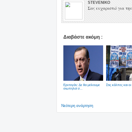
STEVENIKO
Σας ευχαριστώ για την 
Διαβάστε ακόμη :
Ερντογάν: Δε θα μείνουμε
Στις κάλπες και οι 
σιωπηλοί σ...
Νεότερη ανάρτηση