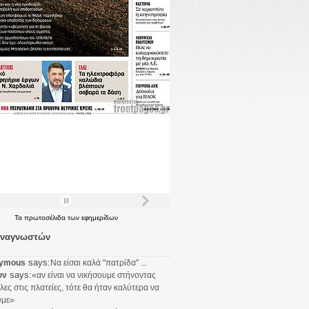
Τα
πρωτοσέλιδα
των
εφημερίδων
αναγνωστών
says:
ymous
Να είσαι καλά "πατρίδα" ...
says:
υν
«αν είναι να νικήσουμε στήνοντας
λες στις πλατείες, τότε θα ήταν καλύτερα να
υμε»