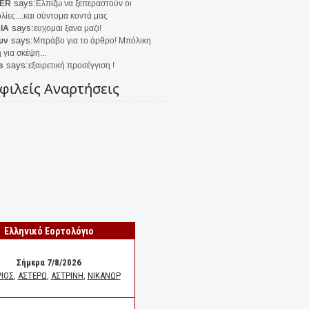
says:
ER
Ελπίζω να ξεπεραστούν οι
λίες....και σύντομα κοντά μας
says:
IA
ευχομαι ξανα μαζι!
says:
υν
Μπράβο για το άρθρο! Μπόλικη
 για σκέψη...
says:
s
εξαιρετική προσέγγιση !
φιλείς Αναρτήσεις