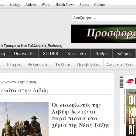
how
Society
Articles
World
Health News
Sports
Culture
ική
Οικονομία
SLIDER
Κοινωνία
Άρθρα
Κόσμος
α
Ιστορία
Φιλοσοφία
Ταξίδια
Περιβάλλον
Συνεντεύξεις
 γεγονότα στην Λιβύη
γονότα στην Λιβύη
Οι διαδηλωτές της
Λιβύης δεν είναι
παρά πιόνια στα
χέρια της Νέας Τάξης