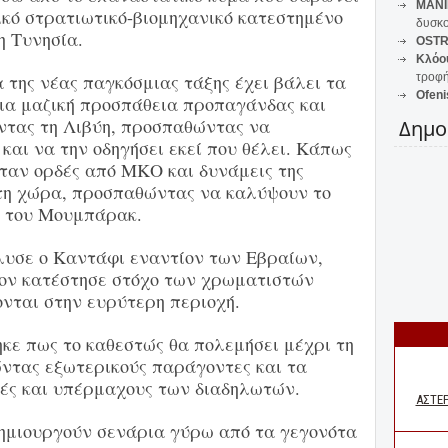
MANI
νικό στρατιωτικό-βιομηχανικό κατεστημένο
δυσκο
η Τυνησία.
OSTR
Κλόο
 της νέας παγκόσμιας τάξης έχει βάλει τα
τροφή
Ofeni
μια μαζική προσπάθεια προπαγάνδας και
ντας τη Λιβύη, προσπαθώντας να
Δημο
και να την οδηγήσει εκεί που θέλει. Κάπως
όταν ορδές από ΜΚΟ και δυνάμεις της
τη χώρα, προσπαθώντας να καλύψουν το
ή του Μουμπάρακ.
λυσε ο Καντάφι εναντίον των Εβραίων,
 τον κατέστησε στόχο των χρωματιστών
ται στην ευρύτερη περιοχή.
ηκε πως το καθεστώς θα πολεμήσει μέχρι τη
ντας εξωτερικούς παράγοντες και τα
ές και υπέρμαχους των διαδηλωτών.
ημιουργούν σενάρια γύρω από τα γεγονότα