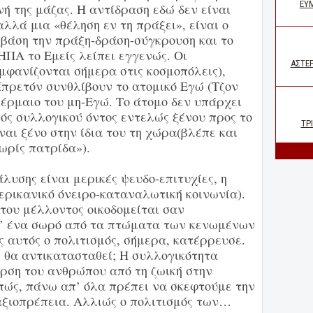
ή της μάζας. Η αντίδραση εδώ δεν είναι
αλλά μια «θέληση εν τη πράξει», είναι ο
 βάση την πράξη-δράση-σύγκρουση και το
 ΗΠΑ το Εμείς λείπει εγγενώς. Οι
μφανίζονται σήμερα στις κοσμοπόλεις),
ρετόν συνθλίβουν το ατομικό Εγώ (Τζον
 έρμαιο του μη-Εγώ. Το άτομο δεν υπάρχει
ός συλλογικού όντος εντελώς ξένου προς το
ναι ξένο στην ίδια του τη χώρα(βλέπε και
ωρίς πατρίδα»).
λυσης είναι μερικές ψευδο-επιτυχίες, η
ερικανικό όνειρο-καταναλωτική κοινωνία).
του μέλλοντος οικοδομείται σαν
σ’ ένα σωρό από τα πτώματα των κενωμένων
ς αυτός ο πολιτισμός, σήμερα, κατέρρευσε.
 θα αντικατασταθεί; Η συλλογικότητα
άρση του ανθρώπου από τη ζωική στην
ώς, πάνω απ’ όλα πρέπει να σκεφτούμε την
αξιοπρέπεια. Αλλιώς ο πολιτισμός των…