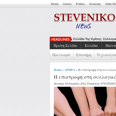
Home
Greece
Politics
Economy
Slide.S
Να Μπορείς
Πρώτη Σελίδα
Ελλάδα
Πολιτ
Πολιτισμός
Επιστήμη
Τεχνολογί
Home
»
ΑΡΘΡΑ
» Η επιστροφή στη συλλογι
Η επιστροφή στη συλλογικ
Δευτέρα 18 Απριλίου 2011 Posted by STEVENIK