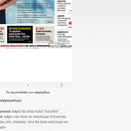
Τα
πρωτοσέλιδα
των
εφημερίδων
αναγνωστών
says:
ymous
Να είσαι καλά "πατρίδα" ...
says:
υν
«αν είναι να νικήσουμε στήνοντας
λες στις πλατείες, τότε θα ήταν καλύτερα να
υμε»