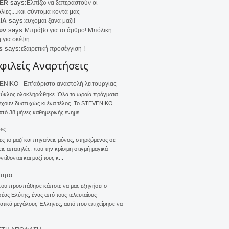
says:
ER
Ελπίζω να ξεπεραστούν οι
λίες....και σύντομα κοντά μας
says:
IA
ευχομαι ξανα μαζι!
says:
υν
Μπράβο για το άρθρο! Μπόλικη
 για σκέψη...
says:
s
εξαιρετική προσέγγιση !
φιλείς Αναρτήσεις
NIKO - Επ’αόριστο αναστολή λειτουργίας
κύκλος ολοκληρώθηκε. Όλα τα ωραία πράγματα
έχουν δυστυχώς κι ένα τέλος. Το STEVENIKO
πό 38 μήνες καθημερινής ενημέ...
σες…
ς το μαζί και πηγαίνεις μόνος, στηριζόμενος σε
ις απατηλές, που την κρίσιμη στιγμή μαγικά
τίθονται και μαζί τους κ...
τητα...
που προσπάθησε κάποτε να μας εξηγήσει ο
ας Ελύτης, ένας από τους τελευταίους
τικά μεγάλους Έλληνες, αυτό που επιχείρησε να