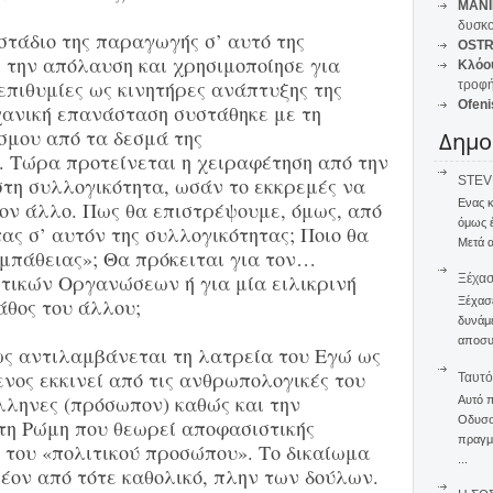
MANI
δυσκο
στάδιο της παραγωγής σ’ αυτό της
OSTR
 την απόλαυση και χρησιμοποίησε για
Κλόο
πιθυμίες ως κινητήρες ανάπτυξης της
τροφή
Ofeni
χανική επανάσταση συστάθηκε με τη
σμου από τα δεσμά της
Δημο
 Τώρα προτείνεται η χειραφέτηση από την
STEVE
στη συλλογικότητα, ωσάν το εκκρεμές να
Ενας 
τον άλλο. Πως θα επιστρέψουμε, όμως, από
όμως 
τας σ’ αυτόν της συλλογικότητας; Ποιο θα
Μετά α
υμπάθειας»; Θα πρόκειται για τον…
τικών Οργανώσεων ή για μία ειλικρινή
Ξέχα
άθος του άλλου;
Ξέχασε
δυνάμε
αποσυν
ς αντιλαμβάνεται τη λατρεία του Εγώ ως
νος εκκινεί από τις ανθρωπολογικές του
Ταυτό
λληνες (πρόσωπον) καθώς και την
Αυτό 
Οδυσσέ
η Ρώμη που θεωρεί αποφασιστικής
πραγμα
 του «πολιτικού προσώπου». Το δικαίωμα
...
έον από τότε καθολικό, πλην των δούλων.