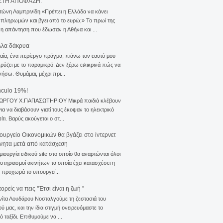
ΣΤΗ ΑΠΟΦΑΣΗ.
τώνη Λαμπρινίδη «Πρέπει η Ελλάδα να κάνει
 πληρωμών και βγει από το ευρώ;» Το πρωί της
 η απάντηση που έδωσαν η Αθήνα και ...
λλα δάκρυα
αία, ένα περίεργο πράγμα, πιάνω τον εαυτό μου
ρύζει με το παραμικρό. Δεν ξέρω ειλικρινά πώς να
γήσω. Θυμάμαι, μέχρι πρι...
nculo 19%!
ΙΩΡΓΟΥ Χ.ΠΑΠΑΣΩΤΗΡΙΟΥ Μικρά παιδιά κλέβουν
για να διαβάσουν γιατί τους έκοψαν το ηλεκτρικό
ίτι. Βαρύς ακούγεται ο στ...
ουργείο Οικονομικών θα βγάζει στο ίντερνετ
ίνητα μετά από κατάσχεση
μιουργία ειδικού site στο οποίο θα αναρτώνται όλοι
ιστηριασμοί ακινήτων τα οποία έχει κατασχέσει η
 προχωρά το υπουργεί...
ρείς να πεις ''Έτσι είναι η ζωή ''
νίτα Λουδάρου Νοσταλγούμε τη ζεστασιά του
ού μας, και την ίδια στιγμή ονειρευόμαστε το
ό ταξίδι. Επιθυμούμε να ...