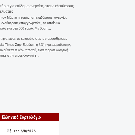
ιτήρια για επίδομα ανεργίας στους ελεύθερους
ελματίες
ι τον Μάρτιο η χορήγηση επιδόματος ανεργίας
ελεύθερους επαγγελματίες , το οποίο θα
φώνεται στα 360 ευρώ. Με βάση ...
ότητα είναι το εμπόδιο στις μεταρρυθμίσεις
cial Times Στην Ευρώπη η λέξη «μεταρρύθμιση»,
 ακούγεται πλέον παντού, είναι παραπλανητική .
ηκε στην προεκλογική ε...