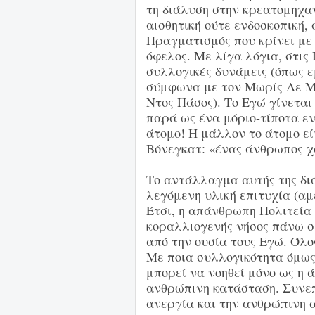
τη διάλυση στην κρεατομηχαν
αισθητική ούτε ενδοσκοπική, 
Πραγματισμός που κρίνει με
όφελος. Με λίγα λόγια, στις
συλλογικές δυνάμεις (όπως ε
σύμφωνα με τον Μωρίς Λε Μπ
Ντος Πάσος). Το Εγώ γίνεται
παρά ως ένα μόριο-τίποτα εν
άτομο! Ή μάλλον το άτομο εί
Βόνεγκατ: «ένας άνθρωπος χ
Το αντάλλαγμα αυτής της διά
λεγόμενη υλική επιτυχία (αμ
Έτσι, η απάνθρωπη Πολιτεία 
κοραλλιογενής νήσος πάνω 
από την ουσία τους Εγώ. Όλο
Με ποια συλλογικότητα όμως
μπορεί να νοηθεί μόνο ως η 
ανθρώπινη κατάσταση. Συνεπ
ανεργία και την ανθρώπινη 