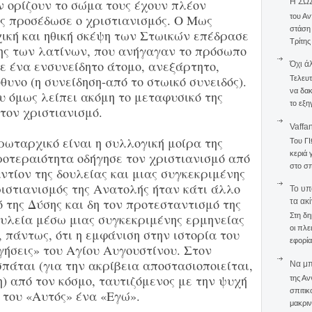
εν ορίζουν το σώμα τους έχουν πλέον
Η ΣΩ
του Αν
υς προσέδωσε ο χριστιανισμός. Ο Μως
στάση
χική και ηθική σκέψη των Στωικών επέδρασε
Τρίτης
ψης των λατίνων, που ανήγαγαν το πρόσωπο
ε ένα ενσυνείδητο άτομο, ανεξάρτητο,
Όχι ά
θυνο (η συνείδηση-από το στωικό συνειδός).
Τελευτ
να δακ
 όμως λείπει ακόμη το μεταφυσικό της
το εξη
 τον χριστιανισμό.
Vaffa
ωταρχικό είναι η συλλογική μοίρα της
Του Γ
κεριά 
ροτεραιότητα οδήγησε τον χριστιανισμό από
στο σπ
ντίον της δουλείας και μιας συγκεκριμένης
χριστιανισμός της Ανατολής ήταν κάτι άλλο
To υπ
ό της Δύσης και δη τον προτεσταντισμό της
τα ακ
ουλεία μέσω μιας συγκεκριμένης ερμηνείας
Στη δη
οι πλε
 πάντως, ότι η εμφάνιση στην ιστορία του
εφορία
γήσεις» του Αγίου Αυγουστίνου. Στον
άται (για την ακρίβεια αποστασιοποιείται,
Να μπο
) από τον κόσμο, ταυτιζόμενος με την ψυχή
της Αν
σπιτικ
 του «Αυτός» ένα «Εγώ».
μακριν