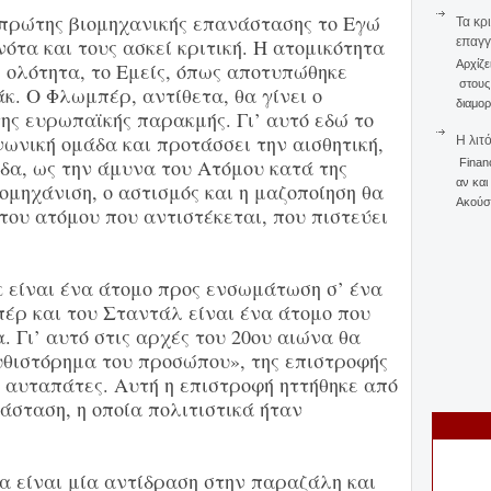
πρώτης βιομηχανικής επανάστασης το Εγώ
Τα κρ
ότα και τους ασκεί κριτική. Η ατομικότητα
επαγγ
Αρχίζε
 ολότητα, το Εμείς, όπως αποτυπώθηκε
στους 
κ. Ο Φλωμπέρ, αντίθετα, θα γίνει ο
διαμορ
ης ευρωπαϊκής παρακμής. Γι’ αυτό εδώ το
νωνική ομάδα και προτάσσει την αισθητική,
Η λιτ
δα, ως την άμυνα του Ατόμου κατά της
Finan
αν και
ιομηχάνιση, ο αστισμός και η μαζοποίηση θα
Ακούστ
ου ατόμου που αντιστέκεται, που πιστεύει
κ είναι ένα άτομο προς ενσωμάτωση σ’ ένα
πέρ και του Σταντάλ είναι ένα άτομο που
. Γι’ αυτό στις αρχές του 20ου αιώνα θα
υθιστόρημα του προσώπου», της επιστροφής
 αυταπάτες. Αυτή η επιστροφή ηττήθηκε από
άσταση, η οποία πολιτιστικά ήταν
θα είναι μία αντίδραση στην παραζάλη και