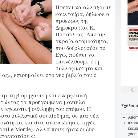
Πρέπει να αλλάξουμε
κουλτούρα, δήλωσε ο
πρόεδρος της
Δημοκρατίας Κ.
Παπούλιας. Από την
ακραία ατομικότητα,
που δοξολογούσε το
Εγώ, πρέπει να
επανέλθουμε στη
συλλογικότητα και
ας», επισημαίνει στο νέο βιβλίο του ο
τρίτη βιομηχανική και ενεργειακή
ητώντας τα προηγούμενα μοντέλα
Σχόλια 
ην εγωιστική σύλληψη του ατόμου. Η
«στο συλλογικό συναίσθημα, σε μια νέα
Anon
θυνότητας και στις ανανεώσιμες πηγές
κλοο
ρα(Le Monde). Αλλά ποιες ήταν οι δύο
κρεμά
χάσο
επαναστάσεις;