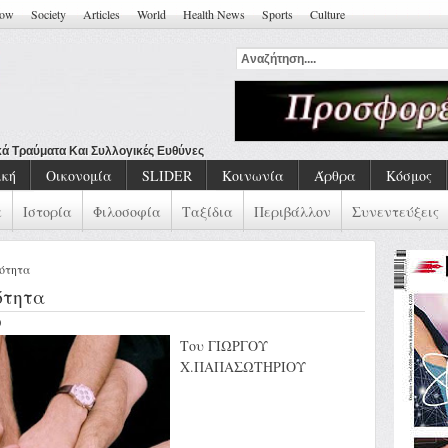
how
Society
Articles
World
Health News
Sports
Culture
ική
Οικονομία
SLIDER
Κοινωνία
Άρθρα
Κόσμος
α
Ιστορία
Φιλοσοφία
Ταξίδια
Περιβάλλον
Συνεντεύξεις
κότητα
ότητα
O
Του ΓΙΩΡΓΟΥ
Χ.ΠΑΠΑΣΩΤΗΡΙΟΥ