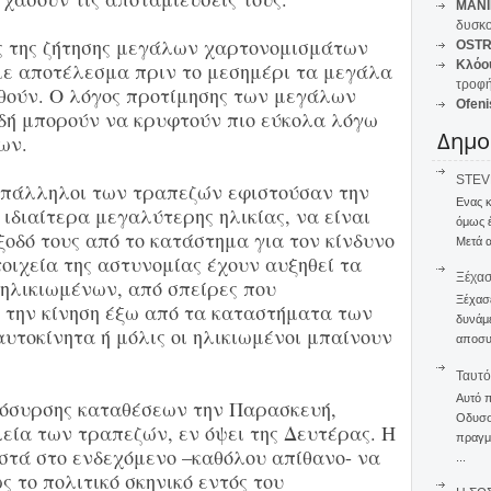
MANI
δυσκο
ός της ζήτησης μεγάλων χαρτονομισμάτων
OSTR
Κλόο
με αποτέλεσμα πριν το μεσημέρι τα μεγάλα
τροφή
θούν. Ο λόγος προτίμησης των μεγάλων
Ofeni
δή μπορούν να κρυφτούν πιο εύκολα λόγω
Δημο
ων.
STEVE
 υπάλληλοι των τραπεζών εφιστούσαν την
Ενας 
 ιδιαίτερα μεγαλύτερης ηλικίας, να είναι
όμως 
ξοδό τους από το κατάστημα για τον κίνδυνο
Μετά α
οιχεία της αστυνομίας έχουν αυξηθεί τα
Ξέχα
ηλικιωμένων, από σπείρες που
Ξέχασε
την κίνηση έξω από τα καταστήματα των
δυνάμε
υτοκίνητα ή μόλις οι ηλικιωμένοι μπαίνουν
αποσυν
Ταυτό
Αυτό 
πόσυρσης καταθέσεων την Παρασκευή,
Οδυσσέ
λεία των τραπεζών, εν όψει της Δευτέρας. Η
πραγμα
τά στο ενδεχόμενο –καθόλου απίθανο- να
...
ς το πολιτικό σκηνικό εντός του