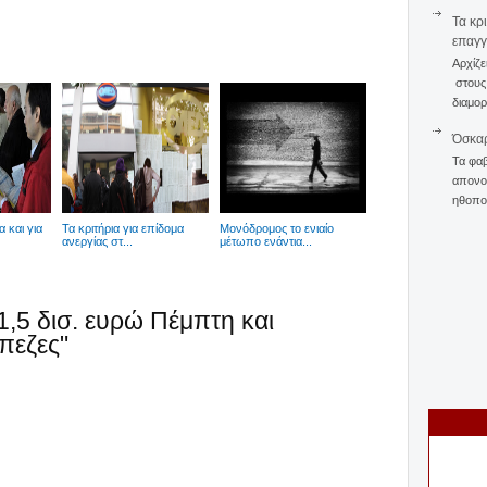
Τα κρ
επαγγ
Αρχίζε
στους 
διαμορ
Όσκαρ
Τα φαβ
απονομ
ηθοποι
 και για
Τα κριτήρια για επίδομα
Μονόδρομος το ενιαίο
ανεργίας στ...
μέτωπο ενάντια...
1,5 δισ. ευρώ Πέμπτη και
πεζες"