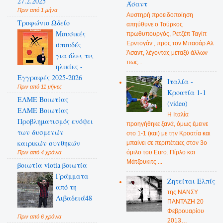
27.2.2025
Άσαντ
Πριν από 1 μήνα
Αυστηρή προειδοποίηση
Τροφώνιο Ωδείο
απηύθυνε ο Τούρκος
Mουσικές
πρωθυπουργός, Ρετζέπ Ταγίπ
Ερντογάν , προς τον Μπασάρ Αλ
σπουδές
Άσαντ, λέγοντας μεταξύ άλλων
για όλες τις
πως...
ηλικίες -
Εγγραφές 2025-2026
Ιταλία -
Πριν από 11 μήνες
Κροατία 1-1
ΕΛΜΕ Βοιωτίας
(video)
ΕΛΜΕ Βοιωτίας
Η Ιταλία
Προβληματισμός ενόψει
προηγήθηκε ξανά, όμως έμεινε
των δυσμενών
στο 1-1 (και) με την Κροατία και
καιρικών συνθηκών
μπαίνει σε περιπέτειες στον 3ο
όμιλο του Euro. Πίρλο και
Πριν από 4 χρόνια
Μάτζουκιτς ...
βοιωτία viotia βοιωτία
Γράμματα
Ζητείται Ελπίς
από τη
της ΝΑΝΣΥ
Λιβαδειά48
ΠΑΝΤΑΖΗ 20
Φεβρουαρίου
Πριν από 6 χρόνια
2013…