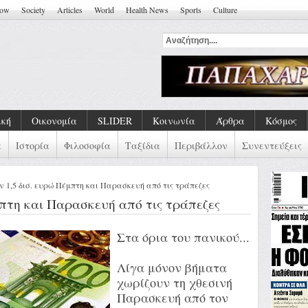
how
Society
Articles
World
Health News
Sports
Culture
ική
Οικονομία
SLIDER
Κοινωνία
Άρθρα
Κόσμος
α
Ιστορία
Φιλοσοφία
Ταξίδια
Περιβάλλον
Συνεντεύξεις
 1,5 δισ. ευρώ Πέμπτη και Παρασκευή από τις τράπεζες
πτη και Παρασκευή από τις τράπεζες
Στα όρια του πανικού...
Λίγα μόνον βήματα
χωρίζουν τη χθεσινή
Παρασκευή από τον