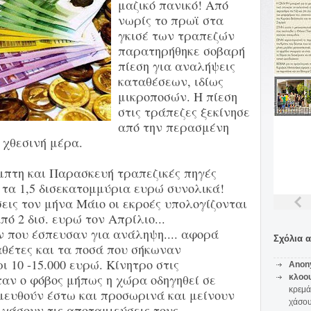
μαζικό πανικό! Από
νωρίς το πρωϊ στα
γκισέ των τραπεζών
παρατηρήθηκε σοβαρή
πίεση για αναλήψεις
καταθέσεων, ιδίως
μικροποσών. Η πίεση
στις τράπεζες ξεκίνησε
από την περασμένη
χθεσινή μέρα.
έμπτη και Παρασκευή τραπεζικές πηγές
 τα 1,5 δισεκατομμύρια ευρώ συνολικά!
σεις τον μήνα Μάιο οι εκροές υπολογίζονται
πό 2 δισ. ευρώ τον Απρίλιο...
 που έσπευσαν για ανάληψη.... αφορά
Σχόλια 
αθέτες και τα ποσά που σήκωναν
ι 10 -15.000 ευρώ. Κίνητρο στις
Anon
αν ο φόβος μήπως η χώρα οδηγηθεί σε
κλοο
κρεμά
σμευθούν έστω και προσωρινά και μείνουν
χάσο
 χάσουν τις αποταμιεύσεις τους.