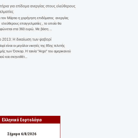
ιτήρια για επίδομα ανεργίας στους ελεύθερους
ελματίες
ι τον Μάρτιο η χορήγηση επιδόματος ανεργίας
ελεύθερους επαγγελματίες , το οποίο θα
φώνεται στα 360 ευρώ. Με βάση ...
 2013: Η δικαίωση των φαβορί
ορί είναι οι μεγάλοι νικητές της 85ης τελετής
ής των Όσκαρ. Η ταινία "Αrgo" του αμερικανού
ού και σκηνοθέτ...