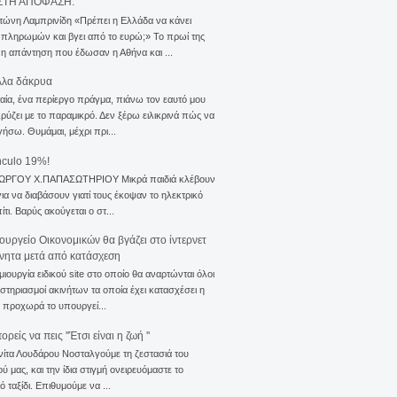
ΣΤΗ ΑΠΟΦΑΣΗ.
τώνη Λαμπρινίδη «Πρέπει η Ελλάδα να κάνει
 πληρωμών και βγει από το ευρώ;» Το πρωί της
 η απάντηση που έδωσαν η Αθήνα και ...
λλα δάκρυα
αία, ένα περίεργο πράγμα, πιάνω τον εαυτό μου
ρύζει με το παραμικρό. Δεν ξέρω ειλικρινά πώς να
γήσω. Θυμάμαι, μέχρι πρι...
nculo 19%!
ΙΩΡΓΟΥ Χ.ΠΑΠΑΣΩΤΗΡΙΟΥ Μικρά παιδιά κλέβουν
για να διαβάσουν γιατί τους έκοψαν το ηλεκτρικό
ίτι. Βαρύς ακούγεται ο στ...
ουργείο Οικονομικών θα βγάζει στο ίντερνετ
ίνητα μετά από κατάσχεση
μιουργία ειδικού site στο οποίο θα αναρτώνται όλοι
ιστηριασμοί ακινήτων τα οποία έχει κατασχέσει η
 προχωρά το υπουργεί...
ρείς να πεις ''Έτσι είναι η ζωή ''
νίτα Λουδάρου Νοσταλγούμε τη ζεστασιά του
ού μας, και την ίδια στιγμή ονειρευόμαστε το
ό ταξίδι. Επιθυμούμε να ...