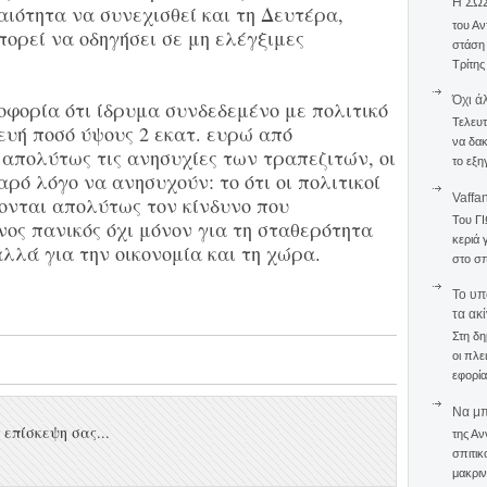
Η ΣΩ
ιότητα να συνεχισθεί και τη Δευτέρα,
του Αν
πορεί να οδηγήσει σε μη ελέγξιμες
στάση
Τρίτης
Όχι ά
οφορία ότι ίδρυμα συνδεδεμένο με πολιτικό
Τελευτ
υή ποσό ύψους 2 εκατ. ευρώ από
να δακ
 απολύτως τις ανησυχίες των τραπεζιτών, οι
το εξη
ρό λόγο να ανησυχούν: το ότι οι πολιτικοί
Vaffa
ονται απολύτως τον κίνδυνο που
Του Γ
ος πανικός όχι μόνον για τη σταθερότητα
κεριά 
λλά για την οικονομία και τη χώρα.
στο σπ
To υπ
τα ακ
Στη δη
οι πλε
εφορία
Να μπο
επίσκεψη σας...
της Αν
σπιτικ
μακριν