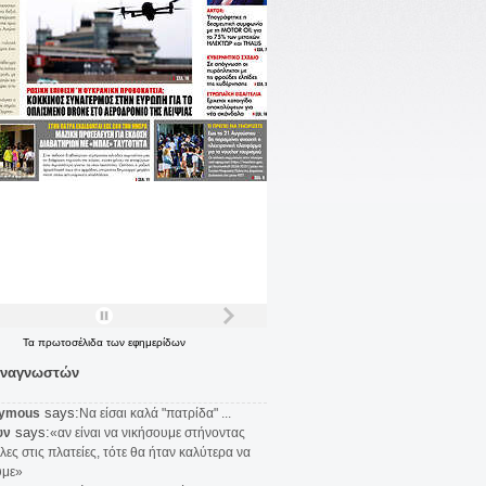
Τα
πρωτοσέλιδα
των
εφημερίδων
αναγνωστών
says:
ymous
Να είσαι καλά "πατρίδα" ...
says:
υν
«αν είναι να νικήσουμε στήνοντας
λες στις πλατείες, τότε θα ήταν καλύτερα να
υμε»