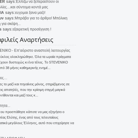
says:
ER
Ελπίζω να ξεπεραστούν οι
λίες....και σύντομα κοντά μας
says:
IA
ευχομαι ξανα μαζι!
says:
υν
Μπράβο για το άρθρο! Μπόλικη
 για σκέψη...
says:
s
εξαιρετική προσέγγιση !
φιλείς Αναρτήσεις
NIKO - Επ’αόριστο αναστολή λειτουργίας
κύκλος ολοκληρώθηκε. Όλα τα ωραία πράγματα
έχουν δυστυχώς κι ένα τέλος. Το STEVENIKO
πό 38 μήνες καθημερινής ενημέ...
σες…
ς το μαζί και πηγαίνεις μόνος, στηριζόμενος σε
ις απατηλές, που την κρίσιμη στιγμή μαγικά
τίθονται και μαζί τους κ...
τητα...
που προσπάθησε κάποτε να μας εξηγήσει ο
ας Ελύτης, ένας από τους τελευταίους
τικά μεγάλους Έλληνες, αυτό που επιχείρησε να