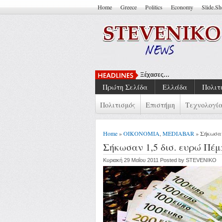
Home
Greece
Politics
Economy
Slide.S
Ξέχασες…
Πρώτη Σελίδα
Ελλάδα
Πολιτ
Πολιτισμός
Επιστήμη
Τεχνολογί
Home
»
ΟΙΚΟΝΟΜΙΑ
,
MEDIABAR
» Σήκωσαν
Σήκωσαν 1,5 δισ. ευρώ Πέμ
Κυριακή 29 Μαΐου 2011 Posted by STEVENIKO