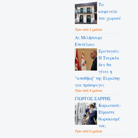
Το
καφενείο
του χωριού
Πριν από 1 χρόνια
Ας Μιλήσουμε
Επιτέλους
Ερντογάν:
Η Τουρκία
δεν θα
γίνει η
"αποθήκη" της Ευρώπης
για πρόσφυγες
Πριν από 4 χρόνια
ΓΙΩΡΓΟΣ ΣΑΡΡΗΣ
Κορωνοιός-
Είμαστε
θωρακισμέ
νοι;
Πριν από 6 χρόνια