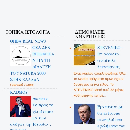
ΤΟΠΙΚΑ ΙΣΤΟΛΟΓΙΑ
ΔΗΜΟΦΙΛΕΊΣ
ΑΝΑΡΤΉΣΕΙΣ
ΘΗΒΑ REAL NEWS
ΟΣΑ ΔΕN
STEVENIKO -
ΕΙΠΩΘΗΚΑ
Επ’αόριστο
Ν ΓΙΑ ΤΗ
αναστολή
ΔΙΑΛΥΣΗ
λειτουργίας
ΤΟΥ NATURA 2000
Ενας κύκλος ολοκληρώθηκε. Όλα
ΣΤΗΝ ΕΛΛΑΔΑ
τα ωραία πράγματα όμως έχουν
δυστυχώς κι ένα τέλος. Το
Πριν από 7 ώρες
STEVENIKO Μετά από 38 μήνες
KADMOS
καθημερινής ενημέ...
Ακούει ο
Τσίπρας το
Ερντογάν: Δε
χλιμίντρισ
θα μείνουμε
μα των
σιωπηλοί στα
αλόγων της Ιστορίας ;
εγκλήματα του