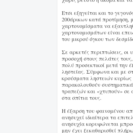
Ετσι εξηγείται και το γεγον
200άρικων κατά προτίμηση, 
χαρτονομίσματα να εξαντλη
χαρτονομισμάτων είναι επει
του μικρού όγκου των δεσμίδ
Σε αρκετές περιπτώσεις, οι
προσοχή στους πελάτες τους,
πολύ προσεκτικοί μετά την έ
ληστείας. Σϋμφωνα και με στ
κρούσματα ληστειών κυρίως 
παρακολουθούν συστηματικά 
τραπεζών και «χτυπούν» σε α
στα σπίτια τους.
Η έξαρση του φαινομένου α
ανησυχεί ιδιαίτερα τα επιτε
ανησυχία κορυφώνεται μπροσ
μην έχει ξεκαθαρισθεί πλήρω