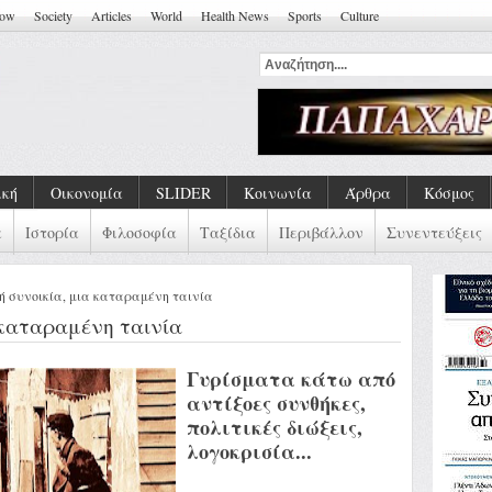
how
Society
Articles
World
Health News
Sports
Culture
κά Τραύματα Και Συλλογικές Ευθ
ική
Οικονομία
SLIDER
Κοινωνία
Άρθρα
Κόσμος
α
Ιστορία
Φιλοσοφία
Ταξίδια
Περιβάλλον
Συνεντεύξεις
ή συνοικία, μια καταραμένη ταινία
 καταραμένη ταινία
Γυρίσματα κάτω από
αντίξοες συνθήκες,
πολιτικές διώξεις,
λογοκρισία...