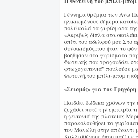
Η Φωτεινή του μπίλι-μπομ
Γέννημα θρέμμα των Ανω Πε
ηλικιωμένους σήμερα κατοίκ
πολύ καλά τα γυρίσματα της 
«Ακριβώς δίπλα στα σκαλάκι
σπίτι του αδελφού μου.Στο α
συνοικισμός,που ήταν το φόντ
βοήθησαν στα γυρίσματα παρ
Φωτεινής που τραγουδάει στο
φτωχογειτονιά” πουλούσε μα
Φωτεινή,του μπίλι-μπομ η κό
«Σεισμός» για τον Γρηγόρη
Παιδάκι δώδεκα χρόνων την ε
ξεχάσει ποτέ την εμπειρία τ
η γειτονιά της πλατείας Μερ
παρακολουθήσει τα γυρίσματ
τον Μανώλη στην απέναντι μ
Καλλισθένους,όπου μαζί με 