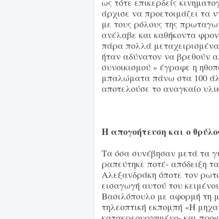
ως τότε επικερδείς κινηματο
άρχισε να προετοιμάζει τα 
με τους ρόλους της πρωταγω
ανέλαβε και καθήκοντα φρον
πάρα πολλά μεταχειρισμένα 
ήταν αδύνατον να βρεθούν αλ
συνοικισμού » έγραφε η ηθοπο
μπαλώματα πάνω στα 100 ά
αποτελούσε το αναγκαίο υλικ
Η απογοήτευση και ο θρύλο
Τα όσα συνέβησαν μετά τα γ
ραπεύτηκε ποτέ- απόδειξη τα
Αλεξανδράκη όποτε τον ρωτού
εισαγωγή αυτού του κειμένου
Βασιλόπουλο με αφορμή τη μ
τηλεοπτική εκπομπή «Η μηχα
κατακρεουργημένο- και προφ