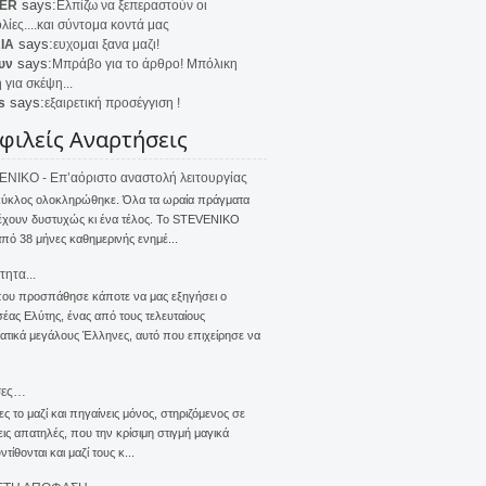
says:
ER
Ελπίζω να ξεπεραστούν οι
λίες....και σύντομα κοντά μας
says:
IA
ευχομαι ξανα μαζι!
says:
υν
Μπράβο για το άρθρο! Μπόλικη
 για σκέψη...
says:
s
εξαιρετική προσέγγιση !
φιλείς Αναρτήσεις
NIKO - Επ’αόριστο αναστολή λειτουργίας
κύκλος ολοκληρώθηκε. Όλα τα ωραία πράγματα
έχουν δυστυχώς κι ένα τέλος. Το STEVENIKO
πό 38 μήνες καθημερινής ενημέ...
τητα...
που προσπάθησε κάποτε να μας εξηγήσει ο
ας Ελύτης, ένας από τους τελευταίους
τικά μεγάλους Έλληνες, αυτό που επιχείρησε να
σες…
ς το μαζί και πηγαίνεις μόνος, στηριζόμενος σε
ις απατηλές, που την κρίσιμη στιγμή μαγικά
τίθονται και μαζί τους κ...