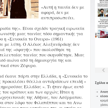
«Αυτή η ταινία δεν με
αφορά, δεν με
αντιπροσωπεύει.
ρισία της». Είναι σχεδόν τραγική ειρωνεία
ωνιστής μιας ταινίας τόσο σημαντικής για
ο η «Συνοικία το Ονειρο» (1961)
ε με λύπη. Ο Αλέκος Αλεξανδράκης δεν
ιά της «σφαγής» που ακολούθησε τη
 τελευταίας ταινίας που σκηνοθέτησε. Μιας
ισό αιώνα από τη δημιουργία της και
τικά στον Ζέφυρο.
ιά έκανε πάρτι στην Ελλάδα, η «Συνοικία το
ς προκαλέσει θύελλα αντιδράσεων επειδή «
Σχόλια 
υημερούσας Ελλάδας ». Τι ήταν όμως αυτό
ς του κράτους και των αρχών; Ηταν η
Anon
ωχογειτονιάς της Αθήνας, του Ασύρματου.
κλοο
κρεμά
α στον λόφο του Φιλοπάππου και τα Ανω
χάσο
μου για τους κατοίκους της, οι οποίοι με