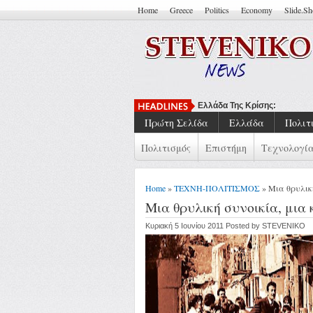
Home
Greece
Politics
Economy
Slide.S
Ελλάδα Της Κρίσης: Συλλογι
Πρώτη Σελίδα
Ελλάδα
Πολιτ
Πολιτισμός
Επιστήμη
Τεχνολογί
Home
»
ΤΕΧΝΗ-ΠΟΛΙΤΙΣΜΟΣ
» Μια θρυλικ
Μια θρυλική συνοικία, μια
Κυριακή 5 Ιουνίου 2011 Posted by STEVENIKO