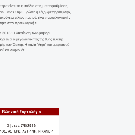
ότητα είναι το εμπόδιο στις μεταρρυθμίσεις
cial Times Στην Ευρώπη η λέξη «μεταρρύθμιση»,
 ακούγεται πλέον παντού, είναι παραπλανητική .
ηκε στην προεκλογική ε...
 2013: Η δικαίωση των φαβορί
ορί είναι οι μεγάλοι νικητές της 85ης τελετής
ής των Όσκαρ. Η ταινία "Αrgo" του αμερικανού
ού και σκηνοθέτ...