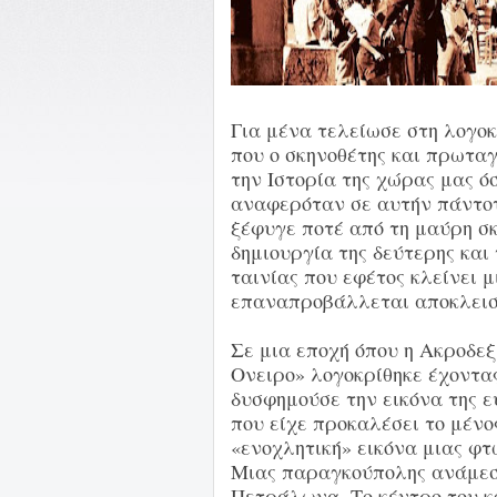
Για μένα τελείωσε στη λογοκ
που ο σκηνοθέτης και πρωταγ
την Ιστορία της χώρας μας όσ
αναφερόταν σε αυτήν πάντοτ
ξέφυγε ποτέ από τη μαύρη σκ
δημιουργία της δεύτερης και
ταινίας που εφέτος κλείνει μ
επαναπροβάλλεται αποκλεισ
Σε μια εποχή όπου η Ακροδεξ
Ονειρο» λογοκρίθηκε έχοντα
δυσφημούσε την εικόνα της ε
που είχε προκαλέσει το μένο
«ενοχλητική» εικόνα μιας φτ
Μιας παραγκούπολης ανάμεσ
Πετράλωνα. Το κέντρο του κόσ