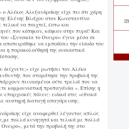
 ο Αλέκος Αλεξανδράκης είχε πει ότι χάρη
της Ελένης Βλάχου στον Κωνσταντίνο
τελικά να παιχτεί, έστω και
κηνές που κόπηκαν, κάηκαν στην πυρά! Και
του «Συνοικία το Ονειρο» έγινε μέσα σε
α αποπειράθηκε να εμποδίσει την είσοδο του
και η παρακολούθησή της ουσιαστικά
ίστασης.
υ δείχνετε;» είχε ρωτήσει τον Αλέκο
ευθυντής που σταμάτησε την προβολή της
υπάρχουν πεινασμένοι ούτε τρελοί που να
τε κομμουνιστική προπαγάνδα ». Επίσης η
ε επαρχιακές πόλεις- ειδικά στις «εθνικά
ηκε αυστηρή διαταγή απαγόρευσης.
ανδράκης είχε αναφερθεί λέγοντας απλώς
ς,με πολλά κυνηγητά και τελικά με πολλά
ο Ονειρο», μετά την προβολή της στο