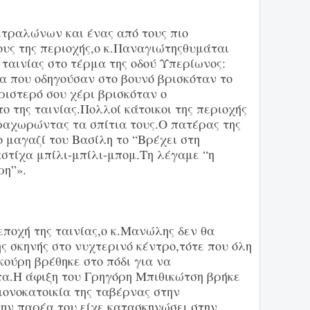
τραλώνων και ένας από τους πιο
ους της περιοχής,ο κ.Παναγιώτηςθυμάται
ταινίας στο τέρμα της οδού Υπερίωνος:
α που οδηγούσαν στο βουνό βρισκόταν το
ριστερό σου χέρι βρισκόταν ο
ο της ταινίας.Πολλοί κάτοικοι της περιοχής
αχωρώντας τα σπίτια τους.Ο πατέρας της
 μαγαζί του Βασίλη το “Βρέχει στη
στίχα μπίλι-μπίλι-μπομ.Τη λέγαμε “η
ρη”».
ποχή της ταινίας,ο κ.Μανώλης δεν θα
ης σκηνής στο νυχτερινό κέντρο,τότε που όλη
κούρη βρέθηκε στο πόδι για να
α.Η άφιξη του Γρηγόρη Μπιθικώτση βρήκε
ονοκατοικία της ταβέρνας στην
την παρέα του είχε κατασκηνώσει στην