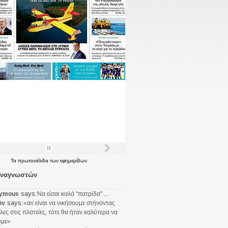
Τα
πρωτοσέλιδα
των
εφημερίδων
αναγνωστών
says:
ymous
Να είσαι καλά "πατρίδα" ...
says:
υν
«αν είναι να νικήσουμε στήνοντας
λες στις πλατείες, τότε θα ήταν καλύτερα να
υμε»