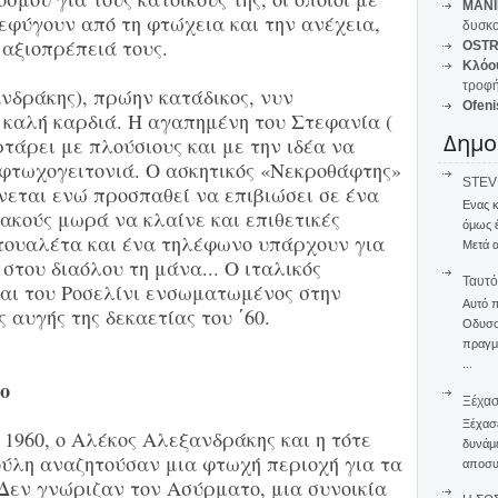
MANI
εφύγουν από τη φτώχεια και την ανέχεια,
δυσκο
αξιοπρέπειά τους.
OSTR
Κλόο
τροφή
νδράκης), πρώην κατάδικος, νυν
Ofeni
 καλή καρδιά. Η αγαπημένη του Στεφανία (
Δημο
τάρει με πλούσιους και με την ιδέα να
 φτωχογειτονιά. Ο ασκητικός «Νεκροθάφτης»
STEVE
νεται ενώ προσπαθεί να επιβιώσει σε ένα
Ενας 
ακούς μωρά να κλαίνε και επιθετικές
όμως 
τουαλέτα και ένα τηλέφωνο υπάρχουν για
Μετά α
στου διαόλου τη μάνα... Ο ιταλικός
Ταυτό
και του Ροσελίνι ενσωματωμένος στην
Αυτό 
 αυγής της δεκαετίας του ΄60.
Οδυσσέ
πραγμα
...
ο
Ξέχα
Ξέχασε
 1960, ο Αλέκος Αλεξανδράκης και η τότε
δυνάμε
ύλη αναζητούσαν μια φτωχή περιοχή για τα
αποσυν
 Δεν γνώριζαν τον Ασύρματο, μια συνοικία