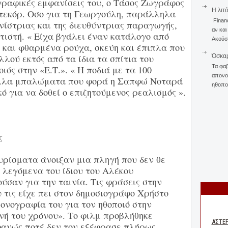
γραφικές εμφανίσεις του, ο Τάσος Ζωγράφος
Η λιτ
ντεκόρ. Οσο για τη Γεωργούλη, παράλληλα
Finan
νίστριας και της διευθύντριας παραγωγής,
αν και
τιστή. « Είχα βγάλει έναν κατάλογο από
Ακούστ
και φθαρμένα ρούχα, σκεύη και έπιπλα που
Όσκαρ
λού εκτός από τα ίδια τα σπίτια του
Τα φαβ
ιός στην «Ε.Τ.». « Η ποδιά με τα 100
απονομ
λλα μπαλώματα που φορά η Σαπφώ Νοταρά
ηθοποι
ό για να δοθεί ο επιζητούμενος ρεαλισμός ».
ς
υρίσματα άνοιξαν μια πληγή που δεν θε
 λεγόμενα του ίδιου του Αλέκου
σαν για την ταινία. Τις φράσεις στην
 τις είχε πει στον δημοσιογράφο Χρήστο
ονογραφία του για τον ηθοποιό στην
νή του χρόνου». Το φιλμ προβλήθηκε
ανώς ποτέ δεν τον εξέφρασε πλήρως.