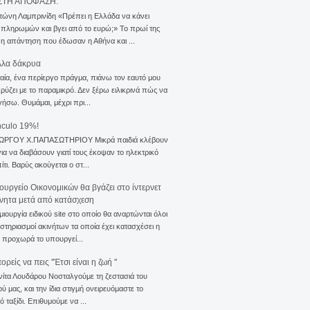
ΣΤΗ ΑΠΟΦΑΣΗ.
τώνη Λαμπρινίδη «Πρέπει η Ελλάδα να κάνει
 πληρωμών και βγει από το ευρώ;» Το πρωί της
 η απάντηση που έδωσαν η Αθήνα και ...
λλα δάκρυα
αία, ένα περίεργο πράγμα, πιάνω τον εαυτό μου
ρύζει με το παραμικρό. Δεν ξέρω ειλικρινά πώς να
γήσω. Θυμάμαι, μέχρι πρι...
nculo 19%!
ΙΩΡΓΟΥ Χ.ΠΑΠΑΣΩΤΗΡΙΟΥ Μικρά παιδιά κλέβουν
για να διαβάσουν γιατί τους έκοψαν το ηλεκτρικό
ίτι. Βαρύς ακούγεται ο στ...
ουργείο Οικονομικών θα βγάζει στο ίντερνετ
ίνητα μετά από κατάσχεση
μιουργία ειδικού site στο οποίο θα αναρτώνται όλοι
ιστηριασμοί ακινήτων τα οποία έχει κατασχέσει η
 προχωρά το υπουργεί...
ρείς να πεις ''Έτσι είναι η ζωή ''
νίτα Λουδάρου Νοσταλγούμε τη ζεστασιά του
ού μας, και την ίδια στιγμή ονειρευόμαστε το
ό ταξίδι. Επιθυμούμε να ...