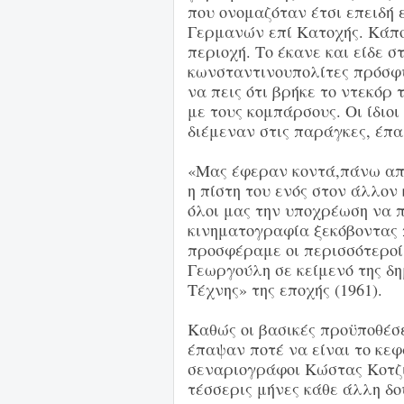
που ονομαζόταν έτσι επειδή 
Γερμανών επί Κατοχής. Κάπο
περιοχή. Το έκανε και είδε σ
κωνσταντινουπολίτες πρόσφυγ
να πεις ότι βρήκε το ντεκόρ τ
με τους κομπάρσους. Οι ίδιοι 
διέμεναν στις παράγκες, έπα
«Μας έφεραν κοντά,πάνω απ΄ 
η πίστη του ενός στον άλλον
όλοι μας την υποχρέωση να 
κινηματογραφία ξεκόβοντας π
προσφέραμε οι περισσότεροί
Γεωργούλη σε κείμενό της δ
Τέχνης» της εποχής (1961).
Καθώς οι βασικές προϋποθέσε
έπαψαν ποτέ να είναι το κεφά
σεναριογράφοι Κώστας Κοτζι
τέσσερις μήνες κάθε άλλη δο