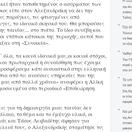
Η ΣΩ
εκεί ήταν τοποθετημένος ο ασύρματος των
του Αν
ιος είπε στον Αλεξανδράκη να δει την
στάση
τις παράγκες, τις φτιαγμένες από
Τρίτης
ες, το ιδανικό σκηνικό του. Θα μπορούσες
Όχι ά
ης ταινίας... στο πιάτο. Το ίδιο συνέβη και
Τελευτ
οι ντόπιοι κάτοικοι της περιοχής, αυτοί που
να δακ
ιξαν στη «Συνοικία».
το εξη
Vaffa
όλα, τα κοινά ιδανικά μας,οι κοινοί στόχοι,
Του Γ
 και πρωταρχικά η συναίσθηση πως έχουμε
κεριά 
προσφέρουμε κάτι ουσιαστικό στην ελληνική
στο σπ
ια από τις ανούσιες υπηρεσίες που της
To υπ
 μας από πολλά χρόνια» αναφέρει η Αλίκη
τα ακ
ημοσιευμένο στο περιοδικό «Επιθεώρηση
Στη δη
οι πλε
εφορία
ις για τη δημιουργία μιας ταινίας δεν
Να μπο
λαιο, το θέμα και το έμψυχο υλικό, οι
της Αν
άς και Τάσος Λειβαδίτης άφησαν για
σπιτικ
υλειά τους, ο Αλεξανδράκης σταμάτησε τις
μακριν