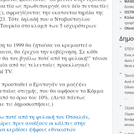
MANI
ετραετία ως πρωθυπουργός συν δύο πενταετίες
δυσκο
), σφραγίζοντας την εκατονταετηρίδα της
OSTR
23. Τότε δηλαδή που ο Νταβούτογλου
Κλόο
τροφή
 Τουρκία στο κλαμπ των 5 ισχυρότερων
Ofeni
Δημο
η το 1999 θα ζητούσα να κρεμαστεί ο
STEVE
αινα, θα έριχνα την κυβέρνηση. Σε κάθε
Ενας 
 θα τον βγάλω ποτέ από τη φυλακή!" τόνισε
όμως 
ία από τις τελευταίες προεκλογικές
Μετά α
al ΤV.
Ταυτό
Αυτό 
 προσπαθεί ο Ερντογάν να μαζέψει
Οδυσσέ
ευταίας στιγμής, που θα αφήσουν το Κόμμα
πραγμα
από το όριο του 10%. (Αυτό πάντως
...
ε τις δημοσκοπήσεις.)
Ξέχα
Ξέχασε
δυνάμε
αποσυν