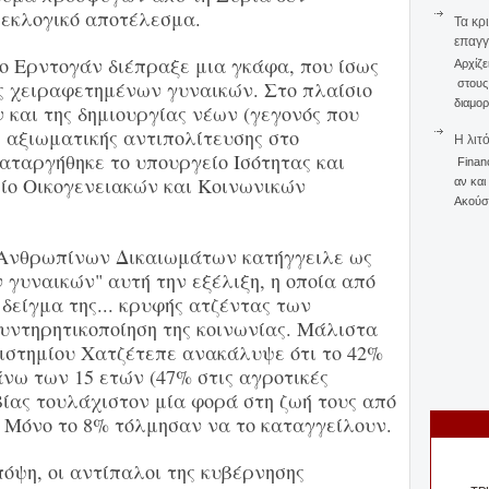
 εκλογικό αποτέλεσμα.
Τα κρ
επαγγ
ο Ερντογάν διέπραξε μια γκάφα, που ίσως
Αρχίζε
υς χειραφετημένων γυναικών. Στο πλαίσιο
στους 
διαμορ
 και της δημιουργίας νέων (γεγονός που
 αξιωματικής αντιπολίτευσης στο
Η λιτ
αταργήθηκε το υπουργείο Ισότητας και
Finan
ίο Οικογενειακών και Κοινωνικών
αν και
Ακούστ
 Ανθρωπίνων Δικαιωμάτων κατήγγειλε ως
γυναικών" αυτή την εξέλιξη, η οποία από
δείγμα της... κρυφής ατζέντας των
υντηρητικοποίηση της κοινωνίας. Μάλιστα
ιστημίου Χατζέτεπε ανακάλυψε ότι το 42%
νω των 15 ετών (47% στις αγροτικές
βίας τουλάχιστον μία φορά στη ζωή τους από
. Μόνο το 8% τόλμησαν να το καταγγείλουν.
όψη, οι αντίπαλοι της κυβέρνησης