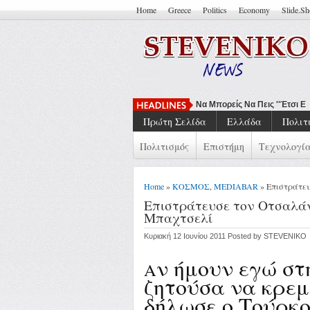
Home
Greece
Politics
Economy
Slide.S
Να Μπορείς Να Πεις ''Έτσι Είν
Πρώτη Σελίδα
Ελλάδα
Πολιτ
Πολιτισμός
Επιστήμη
Τεχνολογί
Home
»
ΚΟΣΜΟΣ
,
MEDIABAR
» Επιστράτευ
Επιστράτευσε τον Οτσαλάν
Μπαχτσελί
Κυριακή 12 Ιουνίου 2011 Posted by STEVENIKO
ν ήμουν εγώ στ
Α
ζητούσα να κρεμ
δήλωσε ο Τούρκο