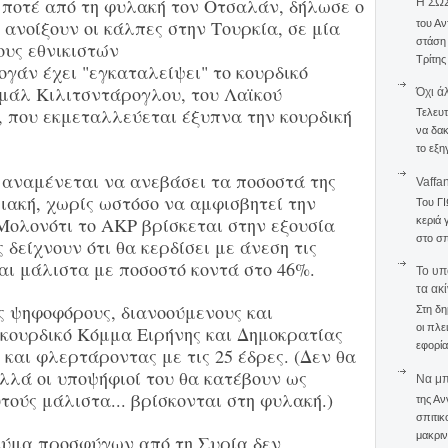
 ποτέ από τη φυλακή τον Οτσαλάν, δήλωσε ο
Η ΣΩ
 ανοίξουν οι κάλπες στην Τουρκία, σε μία
του Αν
στάση
ους εθνικιστών
Τρίτης
ογάν έχει "εγκαταλείψει" το κουρδικό
μάλ Κιλιτσντάρογλου, του Λαϊκού
Όχι ά
 που εκμεταλλεύεται έξυπνα την κουρδική
Τελευτ
να δακ
το εξη
 αναμένεται να ανεβάσει τα ποσοστά της
Vaffa
ιακή, χωρίς ωστόσο να αμφισβητεί την
Του Γ
Μολονότι το ΑΚΡ βρίσκεται στην εξουσία
κεριά 
στο σπ
ς δείχνουν ότι θα κερδίσει με άνεση τις
και μάλιστα με ποσοστό κοντά στο 46%.
To υπ
τα ακ
ς ψηφοφόρους, διανοούμενους και
Στη δη
οι πλε
 κουρδικό Κόμμα Ειρήνης και Δημοκρατίας
εφορία
 και φλερτάροντας με τις 25 έδρες. (Δεν θα
λλά οι υποψήφιοί του θα κατέβουν ως
Να μπο
τούς μάλιστα... βρίσκονται στη φυλακή.)
της Αν
σπιτικ
μακριν
κύμα προσφύγων από τη Συρία δεν