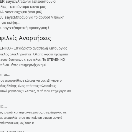
says:
ER
Ελπίζω να ξεπεραστούν οι
λίες....και σύντομα κοντά μας
says:
IA
ευχομαι ξανα μαζι!
says:
υν
Μπράβο για το άρθρο! Μπόλικη
 για σκέψη...
says:
s
εξαιρετική προσέγγιση !
φιλείς Αναρτήσεις
NIKO - Επ’αόριστο αναστολή λειτουργίας
κύκλος ολοκληρώθηκε. Όλα τα ωραία πράγματα
έχουν δυστυχώς κι ένα τέλος. Το STEVENIKO
πό 38 μήνες καθημερινής ενημέ...
τητα...
που προσπάθησε κάποτε να μας εξηγήσει ο
ας Ελύτης, ένας από τους τελευταίους
τικά μεγάλους Έλληνες, αυτό που επιχείρησε να
σες…
ς το μαζί και πηγαίνεις μόνος, στηριζόμενος σε
ις απατηλές, που την κρίσιμη στιγμή μαγικά
τίθονται και μαζί τους κ...