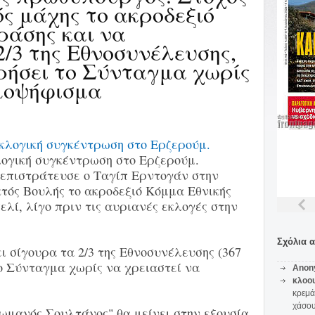
ός μάχης το ακροδεξιό
ράσης και να
2/3 της Εθνοσυνέλευσης,
ρήσει το Σύνταγμα χωρίς
ημοψήφισμα
ογική συγκέντρωση στο Ερζερούμ.
επιστράτευσε ο Ταγίπ Ερντογάν στην
κτός Βουλής το ακροδεξιό Κόμμα Εθνικής
λί, λίγο πριν τις αυριανές εκλογές στην
Σχόλια 
ι σίγουρα τα 2/3 της Εθνοσυνέλευσης (367
ο Σύνταγμα χωρίς να χρειαστεί να
Anon
κλοο
κρεμά
χάσο
ωμανός Σουλτάνος" θα μείνει στην εξουσία