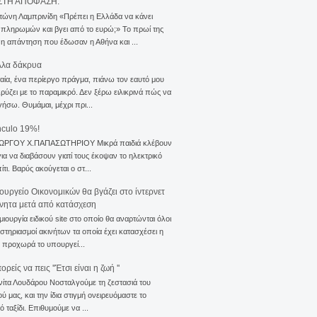
ΣΤΗ ΑΠΟΦΑΣΗ.
τώνη Λαμπρινίδη «Πρέπει η Ελλάδα να κάνει
 πληρωμών και βγει από το ευρώ;» Το πρωί της
 η απάντηση που έδωσαν η Αθήνα και ...
λλα δάκρυα
αία, ένα περίεργο πράγμα, πιάνω τον εαυτό μου
ρύζει με το παραμικρό. Δεν ξέρω ειλικρινά πώς να
γήσω. Θυμάμαι, μέχρι πρι...
nculo 19%!
ΙΩΡΓΟΥ Χ.ΠΑΠΑΣΩΤΗΡΙΟΥ Μικρά παιδιά κλέβουν
για να διαβάσουν γιατί τους έκοψαν το ηλεκτρικό
ίτι. Βαρύς ακούγεται ο στ...
ουργείο Οικονομικών θα βγάζει στο ίντερνετ
ίνητα μετά από κατάσχεση
μιουργία ειδικού site στο οποίο θα αναρτώνται όλοι
ιστηριασμοί ακινήτων τα οποία έχει κατασχέσει η
 προχωρά το υπουργεί...
ρείς να πεις ''Έτσι είναι η ζωή ''
νίτα Λουδάρου Νοσταλγούμε τη ζεστασιά του
ού μας, και την ίδια στιγμή ονειρευόμαστε το
ό ταξίδι. Επιθυμούμε να ...