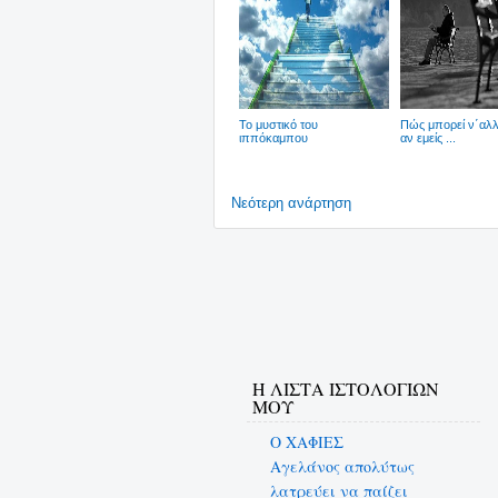
Το μυστικό του
Πώς μπορεί ν΄αλλά
ιππόκαμπου
αν εμείς ...
Νεότερη ανάρτηση
Η ΛΙΣΤΑ ΙΣΤΟΛΟΓΙΩΝ
ΜΟΥ
Ο ΧΑΦΙΕΣ
Αγελάνος απολύτως
λατρεύει να παίζει