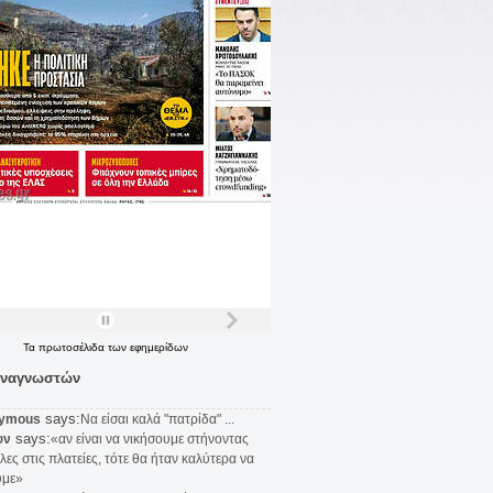
Τα
πρωτοσέλιδα
των
εφημερίδων
αναγνωστών
says:
ymous
Να είσαι καλά "πατρίδα" ...
says:
υν
«αν είναι να νικήσουμε στήνοντας
λες στις πλατείες, τότε θα ήταν καλύτερα να
υμε»