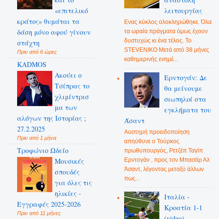
«επιτελικό
λειτουργίας
κράτος» θυμάται τα
Ενας κύκλος ολοκληρώθηκε. Όλα
δάση μόνο αφού γίνουν
τα ωραία πράγματα όμως έχουν
δυστυχώς κι ένα τέλος. Το
στάχτη
STEVENIKO Μετά από 38 μήνες
Πριν από 6 ώρες
καθημερινής ενημέ...
KADMOS
Ακούει ο
Ερντογάν: Δε
Τσίπρας το
θα μείνουμε
χλιμίντρισ
σιωπηλοί στα
μα των
εγκλήματα του
αλόγων της Ιστορίας ;
Άσαντ
27.2.2025
Αυστηρή προειδοποίηση
Πριν από 1 μήνα
απηύθυνε ο Τούρκος
Τροφώνιο Ωδείο
πρωθυπουργός, Ρετζέπ Ταγίπ
Ερντογάν , προς τον Μπασάρ Αλ
Mουσικές
Άσαντ, λέγοντας μεταξύ άλλων
σπουδές
πως...
για όλες τις
ηλικίες -
Ιταλία -
Εγγραφές 2025-2026
Κροατία 1-1
Πριν από 11 μήνες
(video)