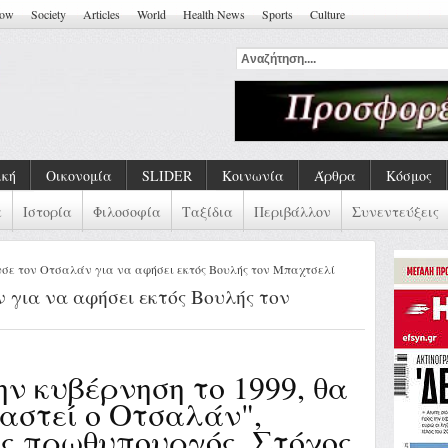
how
Society
Articles
World
Health News
Sports
Culture
αι Η Ζωή ''
ική
Οικονομία
SLIDER
Κοινωνία
Άρθρα
Κόσμος
α
Ιστορία
Φιλοσοφία
Ταξίδια
Περιβάλλον
Συνεντεύξεις
σε τον Οτσαλάν για να αφήσει εκτός Βουλής τον Μπαχτσελί
 για να αφήσει εκτός Βουλής τον
ην κυβέρνηση το 1999, θα
αστεί ο Οτσαλάν",
ς πρωθυπουργός. Στόχος