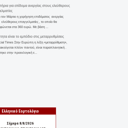
ιτήρια για επίδομα ανεργίας στους ελεύθερους
ελματίες
ι τον Μάρτιο η χορήγηση επιδόματος ανεργίας
ελεύθερους επαγγελματίες , το οποίο θα
φώνεται στα 360 ευρώ. Με βάση ...
ότητα είναι το εμπόδιο στις μεταρρυθμίσεις
cial Times Στην Ευρώπη η λέξη «μεταρρύθμιση»,
 ακούγεται πλέον παντού, είναι παραπλανητική .
ηκε στην προεκλογική ε...