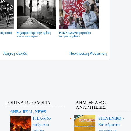
ξει κάτι
Ευχαριστούμε την κρίση
Η αλληλεγγύη κρατάει
που αποκτήσα...
ακόμα «όρθια» ...
Αρχική σελίδα
Παλαιότερη Ανάρτηση
ΤΟΠΙΚΑ ΙΣΤΟΛΟΓΙΑ
ΔΗΜΟΦΙΛΕΊΣ
ΑΝΑΡΤΉΣΕΙΣ
ΘΗΒΑ REAL NEWS
Η Ελλάδα
STEVENIKO -
καίγεται
Επ’αόριστο
και το
αναστολή