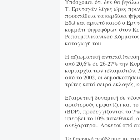
Υπόσχομαι ότι δεν θα βγάλω
Τ. Ερντογάν λίγες ώρες πριν
προσπάθεια να κερδίσει ψήφ
Εδώ και αρκετό καιρό ο Ερντ
κομμάτι ψηφοφόρων στον Κε
Ρεπουμπλικανικού Κόμματος,
καταγωγή του.
Η αξιωματική αντιπολίτευση
από 20,6% σε 26-27% την Κυρ
κυριαρχία των ισλαμιστών. 
από το 2002, οι δημοσκοπήσει
τρίτες κατά σειρά εκλογές, 
Εξαιρετική δυναμική σε νέου
αριστερούς εμφανίζει και το
(BDP), προσεγγίζοντας το 7%
υπερβεί το 10% πανεθνικά, α
ανεξάρτητοι. Αρκετοί από αυ
Το ξαφνικό πρόβλημα με το 