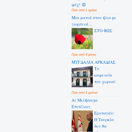
φέχ! 😍
Πριν από 1 ημέρα
Μια ματιά στον ήλιο με
γιορτινά...
ΣΤΟ ΦΩΣ
Πριν από 4 μήνες
ΜΥΓΔΑΛΙΑ ΑΡΚΑΔΙΑΣ
Το
καφενείο
του χωριού
Πριν από 1 χρόνια
Ας Μιλήσουμε
Επιτέλους
Ερντογάν:
Η Τουρκία
δεν θα