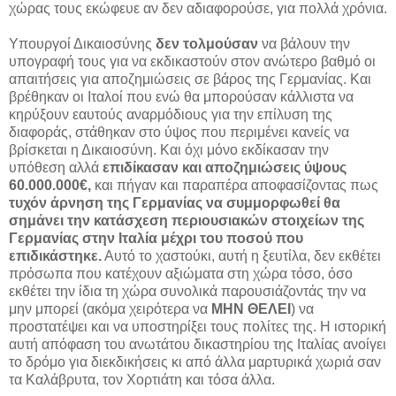
χώρας τους εκώφευε αν δεν αδιαφορούσε, για πολλά χρόνια.
Υπουργοί Δικαιοσύνης
δεν τολμούσαν
να βάλουν την
υπογραφή τους για να εκδικαστούν στον ανώτερο βαθμό οι
απαιτήσεις για αποζημιώσεις σε βάρος της Γερμανίας. Και
βρέθηκαν οι Ιταλοί που ενώ θα μπορούσαν κάλλιστα να
κηρύξουν εαυτούς αναρμόδιους για την επίλυση της
διαφοράς, στάθηκαν στο ύψος που περιμένει κανείς να
βρίσκεται η Δικαιοσύνη. Και όχι μόνο εκδίκασαν την
υπόθεση αλλά
επιδίκασαν και αποζημιώσεις ύψους
60.000.000€,
και πήγαν και παραπέρα αποφασίζοντας πως
τυχόν άρνηση της Γερμανίας να συμμορφωθεί θα
σημάνει την κατάσχεση περιουσιακών στοιχείων της
Γερμανίας στην Ιταλία μέχρι του ποσού που
επιδικάστηκε.
Αυτό το χαστούκι, αυτή η ξευτίλα, δεν εκθέτει
πρόσωπα που κατέχουν αξιώματα στη χώρα τόσο, όσο
εκθέτει την ίδια τη χώρα συνολικά παρουσιάζοντάς την να
μην μπορεί (ακόμα χειρότερα να
ΜΗΝ ΘΕΛΕΙ
) να
προστατέψει και να υποστηρίξει τους πολίτες της. Η ιστορική
αυτή απόφαση του ανωτάτου δικαστηρίου της Ιταλίας ανοίγει
το δρόμο για διεκδικήσεις κι από άλλα μαρτυρικά χωριά σαν
τα Καλάβρυτα, τον Χορτιάτη και τόσα άλλα.