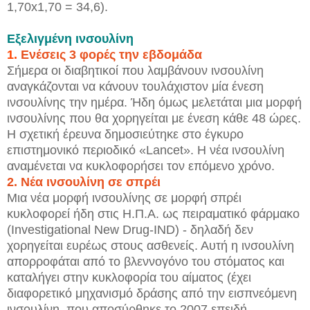
1,70x1,70 = 34,6).
Εξελιγμένη ινσουλίνη
1.
Ενέσεις 3 φορές την εβδομάδα
Σήμερα οι διαβητικοί που λαμβάνουν ινσουλίνη
αναγκάζονται να κάνουν τουλάχιστον μία ένεση
ινσουλίνης την ημέρα. Ήδη όμως μελετάται μια μορφή
ινσουλίνης που θα χορηγείται με ένεση κάθε 48 ώρες.
Η σχετική έρευνα δημοσιεύτηκε στο έγκυρο
επιστημονικό περιοδικό «Lancet». Η νέα ινσουλίνη
αναμένεται να κυκλοφορήσει τον επόμενο χρόνο.
2. Νέα ινσουλίνη σε σπρέι
Μια νέα μορφή ινσουλίνης σε μορφή σπρέι
κυκλοφορεί ήδη στις Η.Π.Α. ως πειραματικό φάρμακο
(Investigational New Drug-IND) - δηλαδή δεν
χορηγείται ευρέως στους ασθενείς. Αυτή η ινσουλίνη
απορροφάται από το βλεννογόνο του στόματος και
καταλήγει στην κυκλοφορία του αίματος (έχει
διαφορετικό μηχανισμό δράσης από την εισπνεόμενη
ινσουλίνη, που αποσύρθηκε το 2007 επειδή