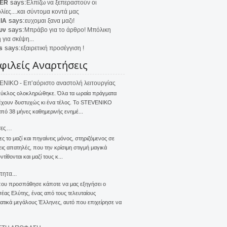
says:
ER
Ελπίζω να ξεπεραστούν οι
λίες....και σύντομα κοντά μας
says:
IA
ευχομαι ξανα μαζι!
says:
υν
Μπράβο για το άρθρο! Μπόλικη
 για σκέψη...
says:
s
εξαιρετική προσέγγιση !
φιλείς Αναρτήσεις
NIKO - Επ’αόριστο αναστολή λειτουργίας
κύκλος ολοκληρώθηκε. Όλα τα ωραία πράγματα
έχουν δυστυχώς κι ένα τέλος. Το STEVENIKO
πό 38 μήνες καθημερινής ενημέ...
σες…
ς το μαζί και πηγαίνεις μόνος, στηριζόμενος σε
ις απατηλές, που την κρίσιμη στιγμή μαγικά
τίθονται και μαζί τους κ...
τητα...
που προσπάθησε κάποτε να μας εξηγήσει ο
ας Ελύτης, ένας από τους τελευταίους
τικά μεγάλους Έλληνες, αυτό που επιχείρησε να