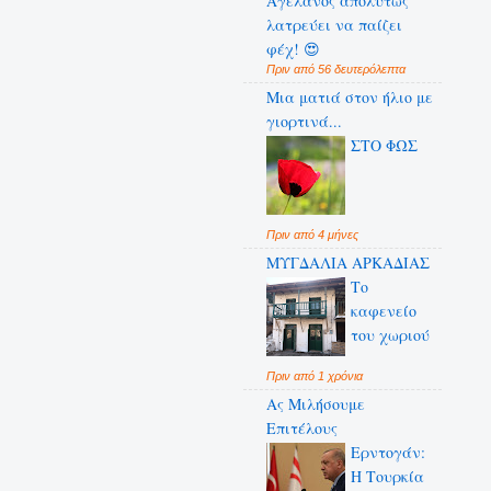
Αγελάνος απολύτως
λατρεύει να παίζει
φέχ! 😍
Πριν από 56 δευτερόλεπτα
Μια ματιά στον ήλιο με
γιορτινά...
ΣΤΟ ΦΩΣ
Πριν από 4 μήνες
ΜΥΓΔΑΛΙΑ ΑΡΚΑΔΙΑΣ
Το
καφενείο
του χωριού
Πριν από 1 χρόνια
Ας Μιλήσουμε
Επιτέλους
Ερντογάν:
Η Τουρκία