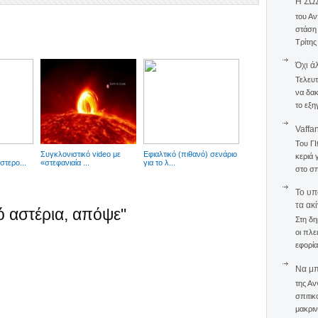
Η ΣΩ
του Αν
στάση
Τρίτης
Όχι ά
Τελευτ
να δακ
το εξη
Vaffa
Του Γ
Συγκλονιστικό video με
Εφιαλτικό (πιθανό) σενάριο
κεριά 
στερο...
«στεφανιαία ...
για το λ...
στο σπ
To υπ
τα ακ
ό αστέρια, απόψε"
Στη δη
οι πλε
εφορία
Να μπο
της Αν
σπιτικ
μακριν