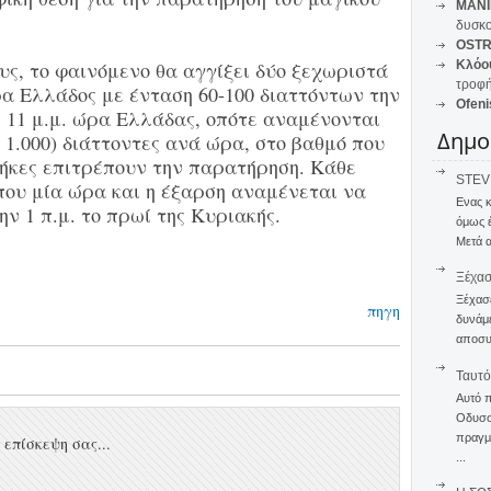
MANI
δυσκο
OSTR
ς, το φαινόμενο θα αγγίξει δύο ξεχωριστά
Κλόο
τροφή
ώρα Ελλάδος με ένταση 60-100 διαττόντων την
Ofeni
ς 11 μ.μ. ώρα Ελλάδας, οπότε αναμένονται
Δημο
 1.000) διάττοντες ανά ώρα, στο βαθμό που
θήκες επιτρέπουν την παρατήρηση. Κάθε
STEVE
που μία ώρα και η έξαρση αναμένεται να
Ενας 
ην 1 π.μ. το πρωί της Κυριακής.
όμως 
Μετά α
Ξέχα
Ξέχασε
πηγη
δυνάμε
αποσυν
Ταυτό
Αυτό 
Οδυσσέ
πραγμα
επίσκεψη σας...
...