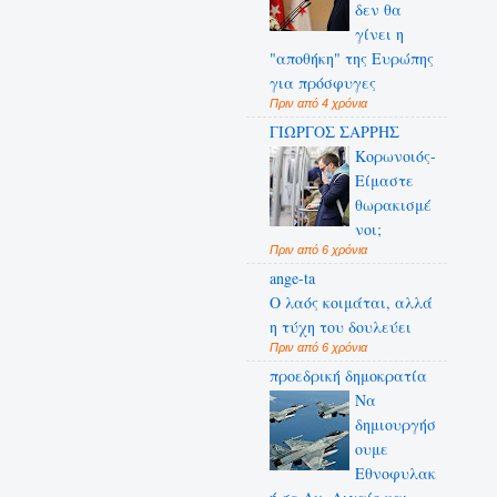
δεν θα
γίνει η
"αποθήκη" της Ευρώπης
για πρόσφυγες
Πριν από 4 χρόνια
ΓΙΩΡΓΟΣ ΣΑΡΡΗΣ
Κορωνοιός-
Είμαστε
θωρακισμέ
νοι;
Πριν από 6 χρόνια
ange-ta
Ο λαός κοιμάται, αλλά
η τύχη του δουλεύει
Πριν από 6 χρόνια
προεδρική δημοκρατία
Να
δημιουργήσ
ουμε
Εθνοφυλακ