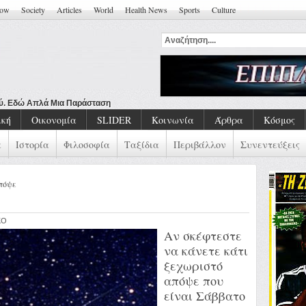
how
Society
Articles
World
Health News
Sports
Culture
ού. Εδώ Απλά Μια Παράσταση
ική
Οικονομία
SLIDER
Κοινωνία
Άρθρα
Κόσμος
α
Ιστορία
Φιλοσοφία
Ταξίδια
Περιβάλλον
Συνεντεύξεις
πόψε
KO
Αν σκέφτεστε
να κάνετε κάτι
ξεχωριστό
απόψε που
είναι Σάββατο