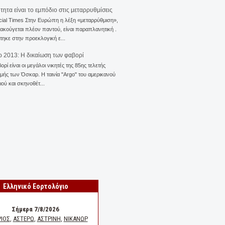
ότητα είναι το εμπόδιο στις μεταρρυθμίσεις
cial Times Στην Ευρώπη η λέξη «μεταρρύθμιση»,
 ακούγεται πλέον παντού, είναι παραπλανητική .
ηκε στην προεκλογική ε...
 2013: Η δικαίωση των φαβορί
ορί είναι οι μεγάλοι νικητές της 85ης τελετής
ής των Όσκαρ. Η ταινία "Αrgo" του αμερικανού
ού και σκηνοθέτ...