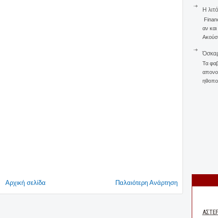
Η λιτ
Finan
αν και
Ακούστ
Όσκαρ
Τα φαβ
απονομ
ηθοποι
Αρχική σελίδα
Παλαιότερη Ανάρτηση