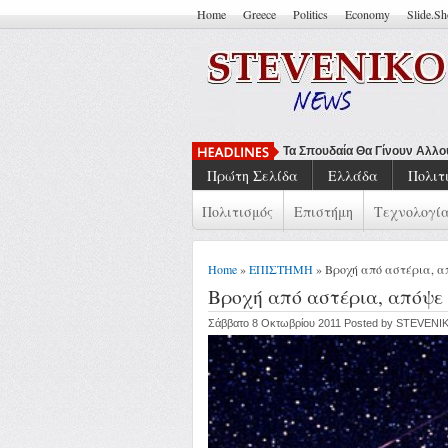
Home
Greece
Politics
Economy
Slide.S
Τα Σπουδαία Θα Γίνουν Αλλ
Πρώτη Σελίδα
Ελλάδα
Πολιτ
Πολιτισμός
Επιστήμη
Τεχνολογί
Home
»
ΕΠΙΣΤΗΜΗ
» Βροχή από αστέρια, α
Βροχή από αστέρια, απόψε
Σάββατο 8 Οκτωβρίου 2011 Posted by STEVENI