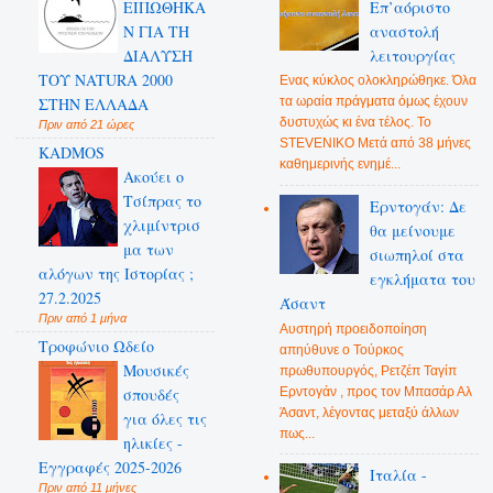
ΕΙΠΩΘΗΚΑ
Επ’αόριστο
Ν ΓΙΑ ΤΗ
αναστολή
ΔΙΑΛΥΣΗ
λειτουργίας
ΤΟΥ NATURA 2000
Ενας κύκλος ολοκληρώθηκε. Όλα
ΣΤΗΝ ΕΛΛΑΔΑ
τα ωραία πράγματα όμως έχουν
δυστυχώς κι ένα τέλος. Το
Πριν από 21 ώρες
STEVENIKO Μετά από 38 μήνες
KADMOS
καθημερινής ενημέ...
Ακούει ο
Τσίπρας το
Ερντογάν: Δε
χλιμίντρισ
θα μείνουμε
μα των
σιωπηλοί στα
αλόγων της Ιστορίας ;
εγκλήματα του
27.2.2025
Άσαντ
Πριν από 1 μήνα
Αυστηρή προειδοποίηση
Τροφώνιο Ωδείο
απηύθυνε ο Τούρκος
Mουσικές
πρωθυπουργός, Ρετζέπ Ταγίπ
Ερντογάν , προς τον Μπασάρ Αλ
σπουδές
Άσαντ, λέγοντας μεταξύ άλλων
για όλες τις
πως...
ηλικίες -
Εγγραφές 2025-2026
Ιταλία -
Πριν από 11 μήνες