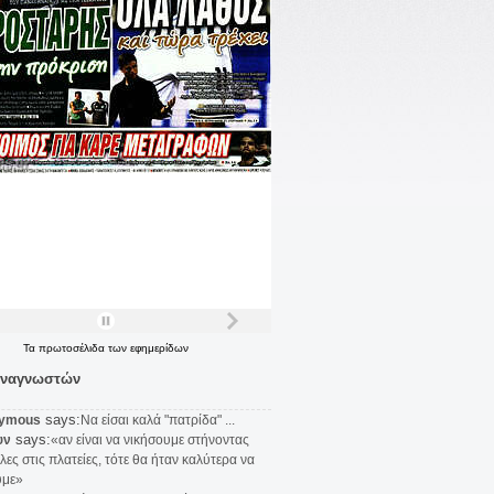
Τα
πρωτοσέλιδα
των
εφημερίδων
αναγνωστών
says:
ymous
Να είσαι καλά "πατρίδα" ...
says:
υν
«αν είναι να νικήσουμε στήνοντας
λες στις πλατείες, τότε θα ήταν καλύτερα να
υμε»