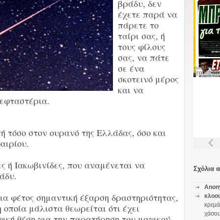
βράδυ, δεν
έχετε παρά να
πάρετε το
ταίρι σας, ή
τους φίλους
σας, να πάτε
σε ένα
σκοτεινό μέρος
και να
εφταστέρια.
τή τόσο στον ουρανό της Ελλάδας, όσο και
αιρίου.
ες ή Ιακωβινίδες, που αναμένεται να
Σχόλια 
άδυ.
Anon
ια φέτος σημαντική έξαρση δραστηριότητας,
κλοο
κρεμά
η οποία μάλιστα θεωρείται ότι έχει
χάσο
ική θέση για την παρατήρηση του μαγικού