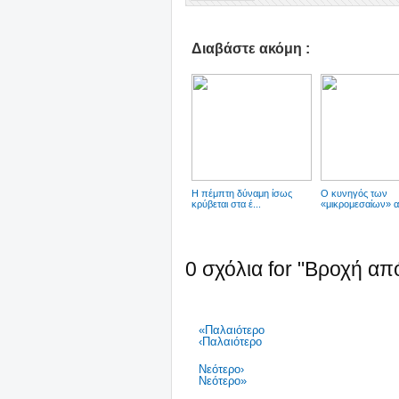
Διαβάστε ακόμη :
Η πέμπτη δύναμη ίσως
Ο κυνηγός των
κρύβεται στα έ...
«μικρομεσαίων» α
0 σχόλια for "Βροχή απ
«Παλαιότερο
‹Παλαιότερο
Νεότερο›
Νεότερο»