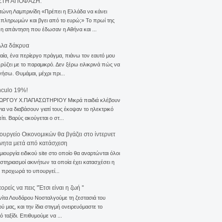
ΣΤΗ ΑΠΟΦΑΣΗ.
τώνη Λαμπρινίδη «Πρέπει η Ελλάδα να κάνει
 πληρωμών και βγει από το ευρώ;» Το πρωί της
 η απάντηση που έδωσαν η Αθήνα και ...
λλα δάκρυα
αία, ένα περίεργο πράγμα, πιάνω τον εαυτό μου
ρύζει με το παραμικρό. Δεν ξέρω ειλικρινά πώς να
γήσω. Θυμάμαι, μέχρι πρι...
nculo 19%!
ΙΩΡΓΟΥ Χ.ΠΑΠΑΣΩΤΗΡΙΟΥ Μικρά παιδιά κλέβουν
για να διαβάσουν γιατί τους έκοψαν το ηλεκτρικό
ίτι. Βαρύς ακούγεται ο στ...
ουργείο Οικονομικών θα βγάζει στο ίντερνετ
ίνητα μετά από κατάσχεση
μιουργία ειδικού site στο οποίο θα αναρτώνται όλοι
ιστηριασμοί ακινήτων τα οποία έχει κατασχέσει η
 προχωρά το υπουργεί...
ρείς να πεις ''Έτσι είναι η ζωή ''
νίτα Λουδάρου Νοσταλγούμε τη ζεστασιά του
ού μας, και την ίδια στιγμή ονειρευόμαστε το
ό ταξίδι. Επιθυμούμε να ...