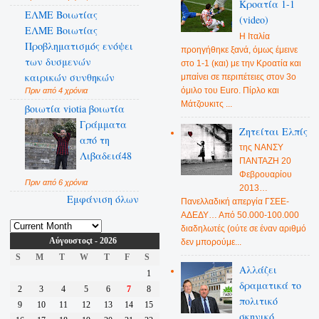
Κροατία 1-1
ΕΛΜΕ Βοιωτίας
(video)
ΕΛΜΕ Βοιωτίας
Η Ιταλία
Προβληματισμός ενόψει
προηγήθηκε ξανά, όμως έμεινε
των δυσμενών
στο 1-1 (και) με την Κροατία και
καιρικών συνθηκών
μπαίνει σε περιπέτειες στον 3ο
όμιλο του Euro. Πίρλο και
Πριν από 4 χρόνια
Μάτζουκιτς ...
βοιωτία viotia βοιωτία
Γράμματα
Ζητείται Ελπίς
από τη
της ΝΑΝΣΥ
Λιβαδειά48
ΠΑΝΤΑΖΗ 20
Φεβρουαρίου
Πριν από 6 χρόνια
2013…
Εμφάνιση όλων
Πανελλαδική απεργία ΓΣΕΕ-
ΑΔΕΔΥ… Από 50.000-100.000
διαδηλωτές (ούτε σε έναν αριθμό
Αύγουστοςt - 2026
δεν μπορούμε...
S
M
T
W
T
F
S
Αλλάζει
1
δραματικά το
2
3
4
5
6
7
8
πολιτικό
9
10
11
12
13
14
15
σκηνικό