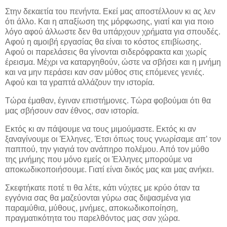
Στην δεκαετία του πενήντα. Εκεί μας αποστέλλουν κι ας λεν
ότι άλλο. Και η απαξίωση της μόρφωσης, γιατί και για ποιο
λόγο αφού άλλωστε δεν θα υπάρχουν χρήματα για σπουδές.
Αφού η αμοιβή εργασίας θα είναι το κόστος επιβίωσης.
Αφού οι παρελάσεις θα γίνονται σιδερόφρακτα και χωρίς
έρεισμα. Μέχρι να καταργηθούν, ώστε να σβήσει και η μνήμη
και να μην περάσει καν σαν μύθος στις επόμενες γενιές.
Αφού και τα γραπτά αλλάζουν την ιστορία.
Τώρα έμαθαν, έγιναν επιστήμονες. Τώρα φοβούμαι ότι θα
μας σβήσουν σαν έθνος, σαν ιστορία.
Εκτός κι αν πάψουμε να τους μιμούμαστε. Εκτός κι αν
ξαναγίνουμε οι Έλληνες. Έτσι όπως τους γνωρίσαμε απ’ τον
παππού, την γιαγιά τον ανάπηρο πολέμου. Από τον μύθο
της μνήμης που μόνο εμείς οι Έλληνες μπορούμε να
αποκωδικοποιήσουμε. Γιατί είναι δικός μας και μας ανήκει.
Σκεφτήκατε ποτέ τι θα λέτε, κάτι νύχτες με κρύο όταν τα
εγγόνια σας θα μαζεύονται γύρω σας διψασμένα για
παραμύθια, μύθους, μνήμες, αποκωδικοποίηση,
πραγματικότητα του παρελθόντος μας σαν χώρα.