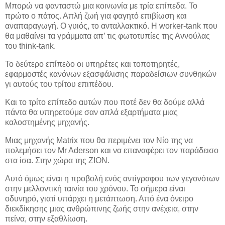
Μπορώ να φανταστώ μια κοινωνία με τρία επίπεδα. Το
πρώτο ο πάτος. Απλή ζωή για φαγητό επιβίωση και
αναπαραγωγή. Ο γυιός, το ανταλλακτικό. Η worker-tank που
θα μαθαίνει τα γράμματα απ’ τις φωτοτυπίες της Αννούλας
του think-tank.
Το δεύτερο επίπεδο οι υπηρέτες και τοποτηρητές,
εφαρμοστές κανόνων εξασφάλισης παραδείσιων συνθηκών
γι αυτούς του τρίτου επιπέδου.
Και το τρίτο επίπεδο αυτών που ποτέ δεν θα δούμε αλλά
πάντα θα υπηρετούμε σαν απλά εξαρτήματα μιας
καλοστημένης μηχανής.
Μιας μηχανής Matrix που θα περιμένει τον Νίο της να
πολεμήσει τον Mr Aderson και να επαναφέρει τον παράδεισο
στα ίσα. Στην χώρα της ZION.
Αυτό όμως είναι η προβολή ενός αντίγραφου των γεγονότων
στην μελλοντική ταινία του χρόνου. Το σήμερα είναι
οδυνηρό, γιατί υπάρχει η μετάπτωση. Από ένα όνειρο
διεκδίκησης μιας ανθρώπινης ζωής στην ανέχεια, στην
πείνα, στην εξαθλίωση.