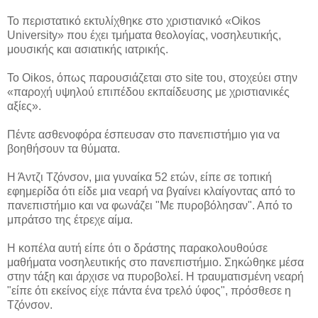
Το περιστατικό εκτυλίχθηκε στο χριστιανικό «Oikos
University» που έχει τμήματα θεολογίας, νοσηλευτικής,
μουσικής και ασιατικής ιατρικής.
Το Oikos, όπως παρουσιάζεται στο site του, στοχεύει στην
«παροχή υψηλού επιπέδου εκπαίδευσης με χριστιανικές
αξίες».
Πέντε ασθενοφόρα έσπευσαν στο πανεπιστήμιο για να
βοηθήσουν τα θύματα.
Η Άντζι Τζόνσον, μια γυναίκα 52 ετών, είπε σε τοπική
εφημερίδα ότι είδε μια νεαρή να βγαίνει κλαίγοντας από το
πανεπιστήμιο και να φωνάζει "Με πυροβόλησαν". Από το
μπράτσο της έτρεχε αίμα.
Η κοπέλα αυτή είπε ότι ο δράστης παρακολουθούσε
μαθήματα νοσηλευτικής στο πανεπιστήμιο. Σηκώθηκε μέσα
στην τάξη και άρχισε να πυροβολεί. Η τραυματισμένη νεαρή
"είπε ότι εκείνος είχε πάντα ένα τρελό ύφος", πρόσθεσε η
Τζόνσον.