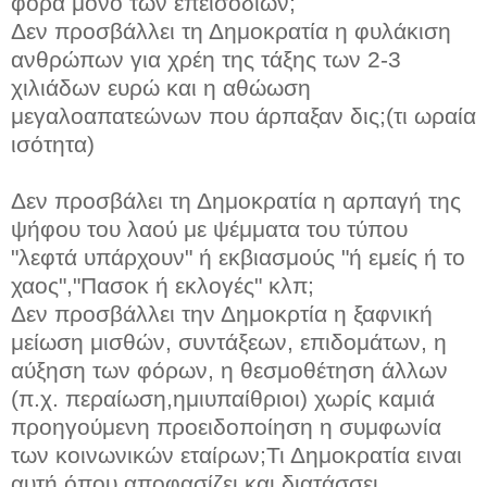
φορά μόνο των επεισοδίων;
Δεν προσβάλλει τη Δημοκρατία η φυλάκιση
ανθρώπων για χρέη της τάξης των 2-3
χιλιάδων ευρώ και η αθώωση
μεγαλοαπατεώνων που άρπαξαν δις;(τι ωραία
ισότητα)
Δεν προσβάλει τη Δημοκρατία η αρπαγή της
ψήφου του λαού με ψέμματα του τύπου
"λεφτά υπάρχουν" ή εκβιασμούς "ή εμείς ή το
χαος","Πασοκ ή εκλογές" κλπ;
Δεν προσβάλλει την Δημοκρτία η ξαφνική
μείωση μισθών, συντάξεων, επιδομάτων, η
αύξηση των φόρων, η θεσμοθέτηση άλλων
(π.χ. περαίωση,ημιυπαίθριοι) χωρίς καμιά
προηγούμενη προειδοποίηση η συμφωνία
των κοινωνικών εταίρων;Τι Δημοκρατία ειναι
αυτή όπου αποφασίζει και διατάσσει