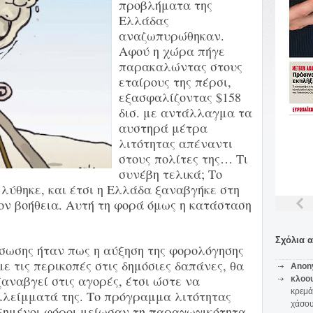
προβλήματα της
Ελλάδας
αναζωπυρώθηκαν.
Αφού η χώρα πήγε
παρακαλώντας στους
εταίρους της πέρσι,
εξασφαλίζοντας $158
δισ. με αντάλλαγμα τα
αυστηρά μέτρα
λιτότητας απέναντι
στους πολίτες της… Τι
συνέβη τελικά; Το
λύθηκε, και έτσι η Ελλάδα ξαναβγήκε στη
ον βοήθεια. Αυτή τη φορά όμως η κατάσταση
Σχόλια 
άσωσης ήταν πως η αύξηση της φορολόγησης
ε τις περικοπές στις δημόσιες δαπάνες, θα
Anon
αναβγεί στις αγορές, έτσι ώστε να
κλοο
κρεμά
λλείμματά της. Το πρόγραμμα λιτότητας
χάσο
υξημένοι φόροι μείωσαν τη παραγωγικότητα,