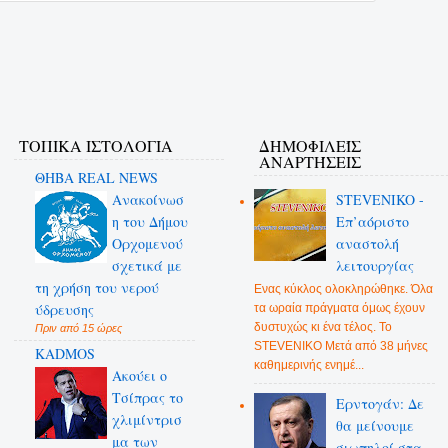
ΤΟΠΙΚΑ ΙΣΤΟΛΟΓΙΑ
ΔΗΜΟΦΙΛΕΊΣ
ΑΝΑΡΤΉΣΕΙΣ
ΘΗΒΑ REAL NEWS
Ανακοίνωσ
STEVENIKO -
η του Δήμου
Επ’αόριστο
Ορχομενού
αναστολή
σχετικά με
λειτουργίας
τη χρήση του νερού
Ενας κύκλος ολοκληρώθηκε. Όλα
ύδρευσης
τα ωραία πράγματα όμως έχουν
δυστυχώς κι ένα τέλος. Το
Πριν από 15 ώρες
STEVENIKO Μετά από 38 μήνες
KADMOS
καθημερινής ενημέ...
Ακούει ο
Τσίπρας το
Ερντογάν: Δε
χλιμίντρισ
θα μείνουμε
μα των
σιωπηλοί στα