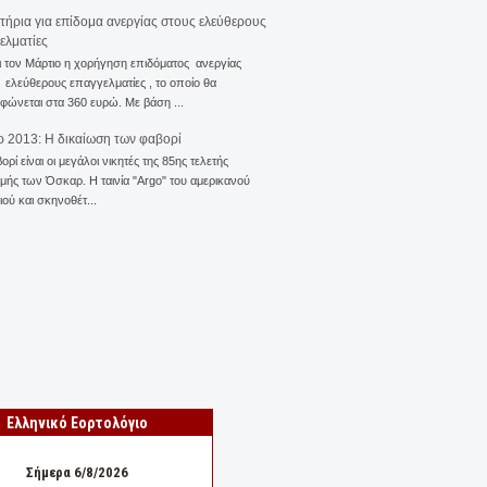
ιτήρια για επίδομα ανεργίας στους ελεύθερους
ελματίες
ι τον Μάρτιο η χορήγηση επιδόματος ανεργίας
ελεύθερους επαγγελματίες , το οποίο θα
φώνεται στα 360 ευρώ. Με βάση ...
 2013: Η δικαίωση των φαβορί
ορί είναι οι μεγάλοι νικητές της 85ης τελετής
ής των Όσκαρ. Η ταινία "Αrgo" του αμερικανού
ού και σκηνοθέτ...