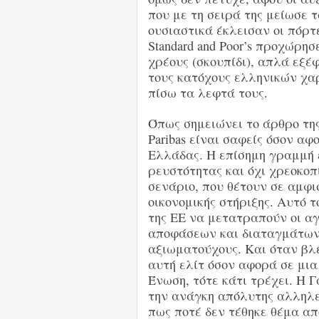
που με τη σειρά της μείωσε 
ουσιαστικά έκλεισαν οι πόρτ
Standard and Poor’s προχώρη
χρέους (σκουπίδι), απλά εξ
τους κατόχους ελληνικών χα
πίσω τα λεφτά τους.
Όπως σημειώνει το άρθρο της
Paribas είναι σαφείς όσον αφ
Ελλάδας. Η επίσημη γραμμή 
ρευστότητας και όχι χρεοκοπ
σενάριο, που θέτουν σε αμφι
οικονομικής στήριξης. Αυτό 
της ΕΕ να μετατραπούν οι αγ
αποφάσεων και διαταγμάτων
αξιωματούχους. Και όταν βλ
αυτή ελίτ όσον αφορά σε μι
Ένωση, τότε κάτι τρέχει. Η Γ
την ανάγκη απόλυτης αλληλεγ
πως ποτέ δεν τέθηκε θέμα α