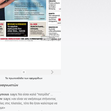
Τα
πρωτοσέλιδα
των
εφημερίδων
αναγνωστών
says:
ymous
Να είσαι καλά "πατρίδα" ...
says:
υν
«αν είναι να νικήσουμε στήνοντας
λες στις πλατείες, τότε θα ήταν καλύτερα να
υμε»