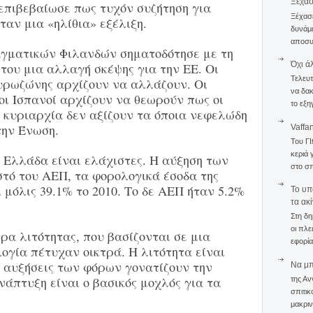
Ξέχα
r επιβεβαίωσε πως τυχόν συζήτηση για
Ξέχασε
αν μια «ηλίθια» εξέλιξη.
δυνάμε
αποσυν
αγματικών Φιλανδών σηματοδότησε με τη
Όχι ά
του μια αλλαγή σκέψης για την ΕΕ. Οι
Τελευτ
ευρωζώνης αρχίζουν να αλλάζουν. Οι
να δακ
 οι Ισπανοί αρχίζουν να θεωρούν πως οι
το εξη
ς κυριαρχία δεν αξίζουν τα όποια νεφελώδη
την Ένωση.
Vaffa
Του Γ
κεριά 
η Ελλάδα είναι ελάχιστες. Η αύξηση των
στο σπ
στό του ΑΕΠ, τα φορολογικά έσοδα της
 μόλις 39.1% το 2010. Το δε ΑΕΠ ήταν 5.2%
To υπ
τα ακ
Στη δη
οι πλε
ρα λιτότητας, που βασίζονται σε μια
εφορία
ογία πέτυχαν οικτρά. Η λιτότητα είναι
 αυξήσεις των φόρων γονατίζουν την
Να μπο
νάπτυξη είναι ο βασικός μοχλός για τα
της Αν
σπιτικ
μακριν