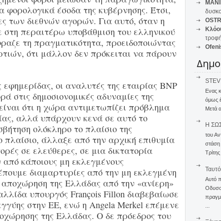
MANI
τα φορολογικά έσοδα της κυβέρνησης. Έτσι,
δυσκο
ες των διεθνών αγορών. Για αυτό, όταν η
OSTR
σε στη περαιτέρω υποβάθμιση του ελληνικού
Κλόο
τροφή
έφραζε τη πραγματικότητα, προειδοποιώντας
Ofeni
ρτιών, ότι μάλλον δεν πρόκειται να πάρουν
Δημο
STEVE
 εφημερίδας, οι αναλυτές της εταιρίας BNP
Ενας 
ορά στις δημοσιονομικές αδυναμίες της
όμως 
είναι ότι η χώρα αντιμετωπίζει πρόβλημα
Μετά α
ίας, αλλά υπάρχουν κενά σε αυτό το
Η ΣΩ
σβήτηση ολόκληρο το πλαίσιο της
του Αν
το πλαίσιο, άλλαξε από την αρχική επιθυμία
στάση
ορές σε ελεύθερες, σε μια δικτατορία
Τρίτης
 από κάποιους μη εκλεγμένους
Ταυτό
έπουμε διαμαρτυρίες από την μη εκλεγμένη
Αυτό 
α αποχώρηση της Ελλάδας από την «ανίερη»
Οδυσσέ
αλλίδα υπουργός François Fillon διαβεβαίωσε
πραγμα
γύης στην ΕΕ, ενώ η Angela Merkel επέμενε
...
ποχώρησης της Ελλάδας. Ο δε πρόεδρος του