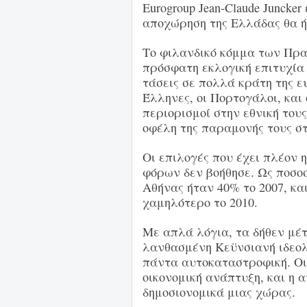
Eurogroup Jean-Claude Juncke
αποχώρηση της Ελλάδας θα ήτ
Το φιλανδικό κόμμα των Πρ
πρόσφατη εκλογική επιτυχία 
τάσεις σε πολλά κράτη της 
Έλληνες, οι Πορτογάλοι, και
περιορισμοί στην εθνική του
οφέλη της παραμονής τους σ
Οι επιλογές που έχει πλέον 
φόρων δεν βοήθησε. Ως ποσο
Αθήνας ήταν 40% το 2007, και
χαμηλότερο το 2010.
Με απλά λόγια, τα δήθεν μέτ
λανθασμένη Κεϋνσιανή ιδεολ
πάντα αυτοκαταστροφική. Οι
οικονομική ανάπτυξη, και η α
δημοσιονομικά μιας χώρας.