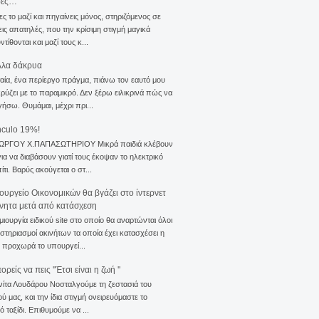
σες…
ς το μαζί και πηγαίνεις μόνος, στηριζόμενος σε
ις απατηλές, που την κρίσιμη στιγμή μαγικά
τίθονται και μαζί τους κ...
λλα δάκρυα
αία, ένα περίεργο πράγμα, πιάνω τον εαυτό μου
ρύζει με το παραμικρό. Δεν ξέρω ειλικρινά πώς να
γήσω. Θυμάμαι, μέχρι πρι...
nculo 19%!
ΙΩΡΓΟΥ Χ.ΠΑΠΑΣΩΤΗΡΙΟΥ Μικρά παιδιά κλέβουν
για να διαβάσουν γιατί τους έκοψαν το ηλεκτρικό
ίτι. Βαρύς ακούγεται ο στ...
ουργείο Οικονομικών θα βγάζει στο ίντερνετ
ίνητα μετά από κατάσχεση
μιουργία ειδικού site στο οποίο θα αναρτώνται όλοι
ιστηριασμοί ακινήτων τα οποία έχει κατασχέσει η
 προχωρά το υπουργεί...
ρείς να πεις ''Έτσι είναι η ζωή ''
νίτα Λουδάρου Νοσταλγούμε τη ζεστασιά του
ού μας, και την ίδια στιγμή ονειρευόμαστε το
ό ταξίδι. Επιθυμούμε να ...