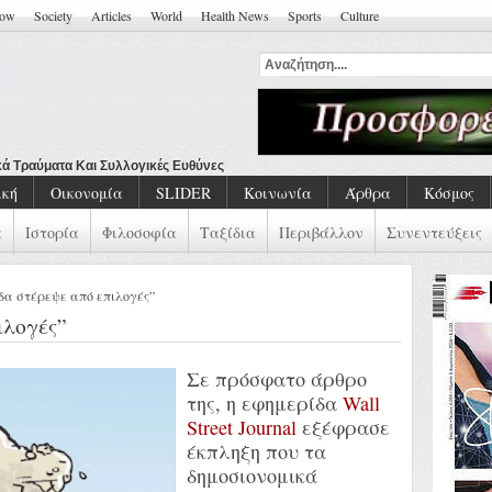
how
Society
Articles
World
Health News
Sports
Culture
ική
Οικονομία
SLIDER
Κοινωνία
Άρθρα
Κόσμος
α
Ιστορία
Φιλοσοφία
Ταξίδια
Περιβάλλον
Συνεντεύξεις
δα στέρεψε από επιλογές”
ιλογές”
Σε πρόσφατο άρθρο
της, η εφημερίδα
Wall
Street Journal
εξέφρασε
έκπληξη που τα
δημοσιονομικά