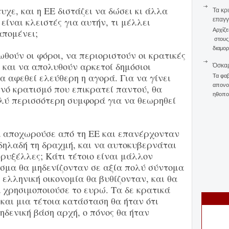
υχε, και η ΕΕ διστάζει να δώσει κι άλλα
Τα κρ
είναι κλειστές για αυτήν, τι μέλλει
επαγγ
Αρχίζε
απομένει;
στους 
διαμορ
ωθούν οι φόροι, να περιοριστούν οι κρατικές
 και να απολυθούν αρκετοί δημόσιοι
Όσκαρ
 αφεθεί ελεύθερη η αγορά. Για να γίνει
Τα φαβ
απονομ
ινό κρατισμό που επικρατεί παντού, θα
ηθοποι
λύ περισσότερη συμφορά για να θεωρηθεί
α αποχωρούσε από τη ΕΕ και επανέρχονταν
δηλαδή τη δραχμή, και να αυτοκυβερνάται
ρυξέλλες; Κάτι τέτοιο είναι μάλλον
ισμα θα μηδενίζονταν σε αξία πολύ σύντομα
 ελληνική οικονομία θα βυθίζονταν, και θα
 χρησιμοποιούσε το ευρώ. Τα δε κρατικά
και μια τέτοια κατάσταση θα ήταν ότι
μηδενική βάση αρχή, ο πόνος θα ήταν