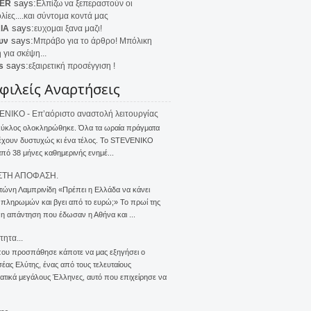
says:
ER
Ελπίζω να ξεπεραστούν οι
λίες....και σύντομα κοντά μας
says:
IA
ευχομαι ξανα μαζι!
says:
υν
Μπράβο για το άρθρο! Μπόλικη
 για σκέψη...
says:
s
εξαιρετική προσέγγιση !
φιλείς Αναρτήσεις
NIKO - Επ’αόριστο αναστολή λειτουργίας
κύκλος ολοκληρώθηκε. Όλα τα ωραία πράγματα
έχουν δυστυχώς κι ένα τέλος. Το STEVENIKO
πό 38 μήνες καθημερινής ενημέ...
ΣΤΗ ΑΠΟΦΑΣΗ.
τώνη Λαμπρινίδη «Πρέπει η Ελλάδα να κάνει
 πληρωμών και βγει από το ευρώ;» Το πρωί της
 η απάντηση που έδωσαν η Αθήνα και ...
τητα...
που προσπάθησε κάποτε να μας εξηγήσει ο
ας Ελύτης, ένας από τους τελευταίους
τικά μεγάλους Έλληνες, αυτό που επιχείρησε να