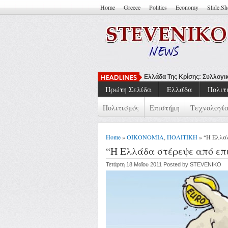
Home
Greece
Politics
Economy
Slide.S
Να Μ
Πρώτη Σελίδα
Ελλάδα
Πολιτ
Πολιτισμός
Επιστήμη
Τεχνολογί
Home
»
ΟΙΚΟΝΟΜΙΑ
,
ΠΟΛΙΤΙΚΗ
» “Η Ελλά
“Η Ελλάδα στέρεψε από επ
Τετάρτη 18 Μαΐου 2011 Posted by STEVENIKO