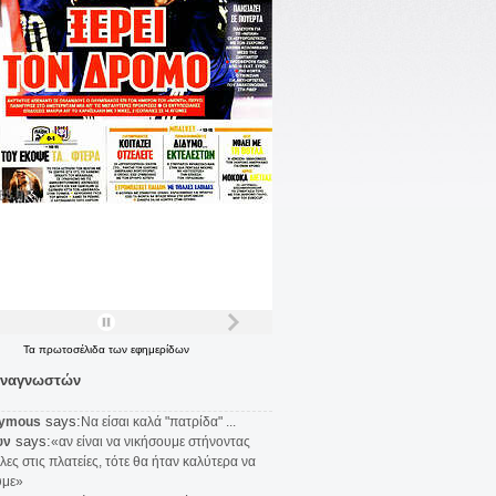
Τα
πρωτοσέλιδα
των
εφημερίδων
αναγνωστών
says:
ymous
Να είσαι καλά "πατρίδα" ...
says:
υν
«αν είναι να νικήσουμε στήνοντας
λες στις πλατείες, τότε θα ήταν καλύτερα να
υμε»