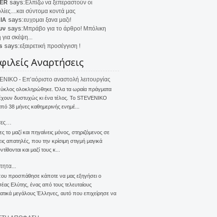
says:
ER
Ελπίζω να ξεπεραστούν οι
λίες....και σύντομα κοντά μας
says:
IA
ευχομαι ξανα μαζι!
says:
υν
Μπράβο για το άρθρο! Μπόλικη
 για σκέψη...
says:
s
εξαιρετική προσέγγιση !
φιλείς Αναρτήσεις
NIKO - Επ’αόριστο αναστολή λειτουργίας
κύκλος ολοκληρώθηκε. Όλα τα ωραία πράγματα
έχουν δυστυχώς κι ένα τέλος. Το STEVENIKO
πό 38 μήνες καθημερινής ενημέ...
σες…
ς το μαζί και πηγαίνεις μόνος, στηριζόμενος σε
ις απατηλές, που την κρίσιμη στιγμή μαγικά
τίθονται και μαζί τους κ...
τητα...
που προσπάθησε κάποτε να μας εξηγήσει ο
ας Ελύτης, ένας από τους τελευταίους
τικά μεγάλους Έλληνες, αυτό που επιχείρησε να