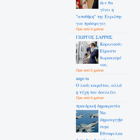
δεν θα
γίνει η
"αποθήκη" της Ευρώπης
για πρόσφυγες
Πριν από 4 χρόνια
ΓΙΩΡΓΟΣ ΣΑΡΡΗΣ
Κορωνοιός-
Είμαστε
θωρακισμέ
νοι;
Πριν από 6 χρόνια
ange-ta
Ο λαός κοιμάται, αλλά
η τύχη του δουλεύει
Πριν από 6 χρόνια
προεδρική δημοκρατία
Να
δημιουργήσ
ουμε
Εθνοφυλακ