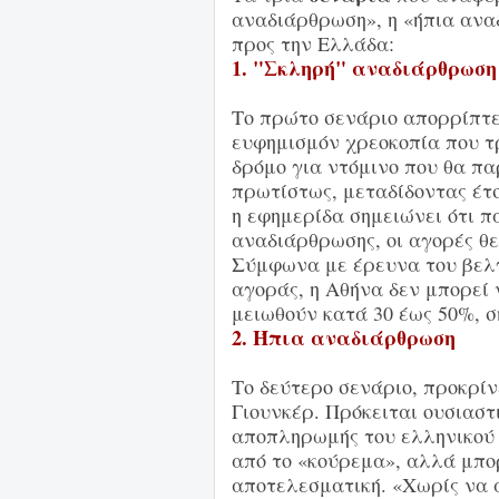
αναδιάρθρωση», η «ήπια ανα
προς την Ελλάδα:
1. "Σκληρή" αναδιάρθρωση
Το πρώτο σενάριο απορρίπτετ
ευφημισμόν χρεοκοπία που τρ
δρόμο για ντόμινο που θα π
πρωτίστως, μεταδίδοντας έτσ
η εφημερίδα σημειώνει ότι π
αναδιάρθρωσης, οι αγορές θε
Σύμφωνα με έρευνα του βελγκ
αγοράς, η Αθήνα δεν μπορεί 
μειωθούν κατά 30 έως 50%, σ
2. Ήπια αναδιάρθρωση
Το δεύτερο σενάριο, προκρίν
Γιουνκέρ. Πρόκειται ουσιαστ
αποπληρωμής του ελληνικού 
από το «κούρεμα», αλλά μπορ
αποτελεσματική. «Χωρίς να α