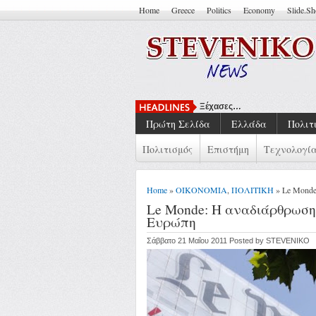
Home
Greece
Politics
Economy
Slide.S
Ξέχασες…
Πρώτη Σελίδα
Ελλάδα
Πολιτ
Πολιτισμός
Επιστήμη
Τεχνολογί
Home
»
ΟΙΚΟΝΟΜΙΑ
,
ΠΟΛΙΤΙΚΗ
» Le Monde
Le Monde: Η αναδιάρθρωση 
Ευρώπη
Σάββατο 21 Μαΐου 2011 Posted by STEVENIKO