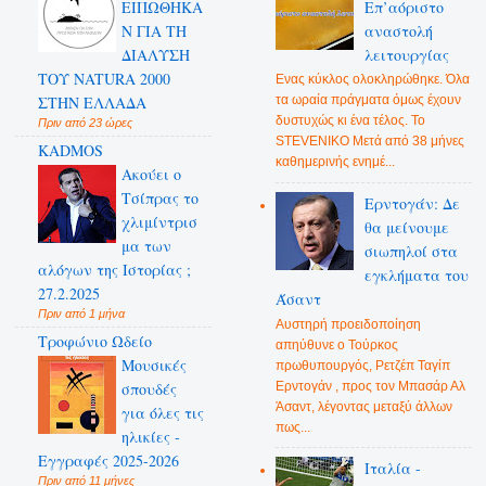
ΕΙΠΩΘΗΚΑ
Επ’αόριστο
Ν ΓΙΑ ΤΗ
αναστολή
ΔΙΑΛΥΣΗ
λειτουργίας
ΤΟΥ NATURA 2000
Ενας κύκλος ολοκληρώθηκε. Όλα
ΣΤΗΝ ΕΛΛΑΔΑ
τα ωραία πράγματα όμως έχουν
δυστυχώς κι ένα τέλος. Το
Πριν από 23 ώρες
STEVENIKO Μετά από 38 μήνες
KADMOS
καθημερινής ενημέ...
Ακούει ο
Τσίπρας το
Ερντογάν: Δε
χλιμίντρισ
θα μείνουμε
μα των
σιωπηλοί στα
αλόγων της Ιστορίας ;
εγκλήματα του
27.2.2025
Άσαντ
Πριν από 1 μήνα
Αυστηρή προειδοποίηση
Τροφώνιο Ωδείο
απηύθυνε ο Τούρκος
Mουσικές
πρωθυπουργός, Ρετζέπ Ταγίπ
Ερντογάν , προς τον Μπασάρ Αλ
σπουδές
Άσαντ, λέγοντας μεταξύ άλλων
για όλες τις
πως...
ηλικίες -
Εγγραφές 2025-2026
Ιταλία -
Πριν από 11 μήνες