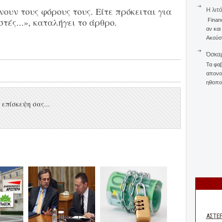
νουν τους φόρους τους. Είτε πρόκειται για
Η λιτ
στές...», καταλήγει το άρθρο.
Finan
αν και
Ακούστ
Όσκαρ
Τα φαβ
απονομ
ηθοποι
επίσκεψη σας...