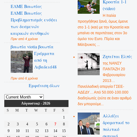
Κροατία 1-1
ΕΛΜΕ Βοιωτίας
(video)
ΕΛΜΕ Βοιωτίας
Η Ιταλία
Προβληματισμός ενόψει
προηγήθηκε ξανά, όμως έμεινε
των δυσμενών
στο 1-1 (και) με την Κροατία και
καιρικών συνθηκών
μπαίνει σε περιπέτειες στον 3ο
όμιλο του Euro. Πίρλο και
Πριν από 4 χρόνια
Μάτζουκιτς ...
βοιωτία viotia βοιωτία
Γράμματα
Ζητείται Ελπίς
από τη
της ΝΑΝΣΥ
Λιβαδειά48
ΠΑΝΤΑΖΗ 20
Φεβρουαρίου
Πριν από 6 χρόνια
2013…
Εμφάνιση όλων
Πανελλαδική απεργία ΓΣΕΕ-
ΑΔΕΔΥ… Από 50.000-100.000
διαδηλωτές (ούτε σε έναν αριθμό
Αύγουστοςt - 2026
δεν μπορούμε...
S
M
T
W
T
F
S
Αλλάζει
1
δραματικά το
2
3
4
5
6
7
8
πολιτικό
9
10
11
12
13
14
15
σκηνικό