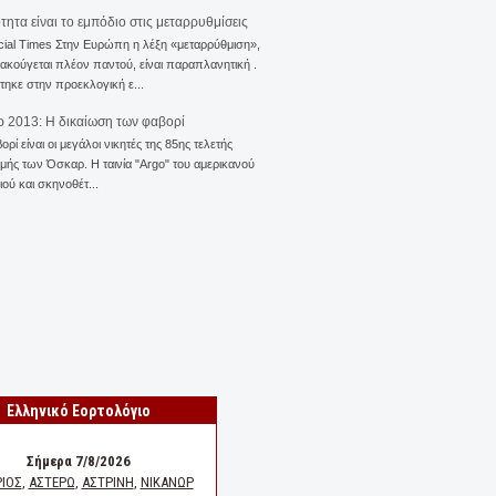
ότητα είναι το εμπόδιο στις μεταρρυθμίσεις
cial Times Στην Ευρώπη η λέξη «μεταρρύθμιση»,
 ακούγεται πλέον παντού, είναι παραπλανητική .
ηκε στην προεκλογική ε...
 2013: Η δικαίωση των φαβορί
ορί είναι οι μεγάλοι νικητές της 85ης τελετής
ής των Όσκαρ. Η ταινία "Αrgo" του αμερικανού
ού και σκηνοθέτ...