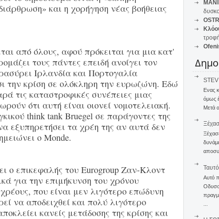
MANI
διάρθρωση» και η χορήγηση νέας βοήθειας
δυσκο
OSTR
Κλόο
τροφή
Ofeni
αι από όλους, αφού πρόκειται για μια κατ'
ομάζει τους πάντες επειδή ανοίγει τον
Δημο
αρασύρει Ιρλανδία και Πορτογαλία
STEVE
ι την κρίση σε ολόκληρη την ευρωζώνη. Εδώ
Ενας 
αρά τις καταστροφικές συνέπειες μιας
όμως 
ωρούν ότι αυτή είναι οιονεί νομοτελειακή.
Μετά α
ικού think tank Bruegel σε παράγοντες της
Ξέχα
να εξυπηρετήσει τα χρέη της αν αυτά δεν
Ξέχασε
ημειώνει ο Monde.
δυνάμε
αποσυν
ει ο επικεφαλής του Eurogroup Ζαν-Κλοντ
Ταυτό
ικά για την επιμήκυνση του χρόνου
Αυτό 
Οδυσσέ
χρέους, που είναι μεν λιγότερο επώδυνη
πραγμα
εί να αποδειχθεί και πολύ λιγότερο
...
ποκλείει κανείς μετάδοσης της κρίσης και