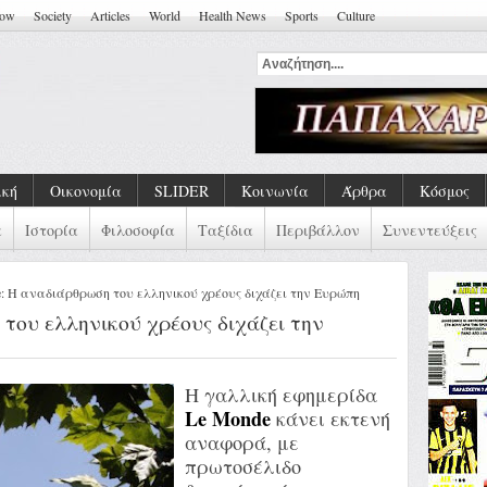
how
Society
Articles
World
Health News
Sports
Culture
ική
Οικονομία
SLIDER
Κοινωνία
Άρθρα
Κόσμος
α
Ιστορία
Φιλοσοφία
Ταξίδια
Περιβάλλον
Συνεντεύξεις
: Η αναδιάρθρωση του ελληνικού χρέους διχάζει την Ευρώπη
του ελληνικού χρέους διχάζει την
Η γαλλική εφημερίδα
Le Monde
κάνει εκτενή
αναφορά, με
πρωτοσέλιδο