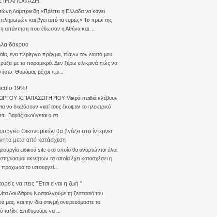
ΣΤΗ ΑΠΟΦΑΣΗ.
τώνη Λαμπρινίδη «Πρέπει η Ελλάδα να κάνει
 πληρωμών και βγει από το ευρώ;» Το πρωί της
 η απάντηση που έδωσαν η Αθήνα και ...
λλα δάκρυα
αία, ένα περίεργο πράγμα, πιάνω τον εαυτό μου
ρύζει με το παραμικρό. Δεν ξέρω ειλικρινά πώς να
γήσω. Θυμάμαι, μέχρι πρι...
nculo 19%!
ΙΩΡΓΟΥ Χ.ΠΑΠΑΣΩΤΗΡΙΟΥ Μικρά παιδιά κλέβουν
για να διαβάσουν γιατί τους έκοψαν το ηλεκτρικό
ίτι. Βαρύς ακούγεται ο στ...
ουργείο Οικονομικών θα βγάζει στο ίντερνετ
ίνητα μετά από κατάσχεση
μιουργία ειδικού site στο οποίο θα αναρτώνται όλοι
ιστηριασμοί ακινήτων τα οποία έχει κατασχέσει η
 προχωρά το υπουργεί...
ρείς να πεις ''Έτσι είναι η ζωή ''
νίτα Λουδάρου Νοσταλγούμε τη ζεστασιά του
ού μας, και την ίδια στιγμή ονειρευόμαστε το
ό ταξίδι. Επιθυμούμε να ...