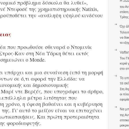
Η ΣΩ
ονομικό πρόβλημα δύσκολα θα λυθεί»,
του Αν
νέ Ντεφοσέ της χρηματιστηριακής Natixis,
στάση
προϋποθέτει την «ανάληψη υψηλού κινδύνου
Τρίτης
Όχι ά
θειας
Τελευτ
να δακ
το εξη
ιδέα που προωθούσε σθεναρά ο Ντομινίκ
Στρος-Καν στη Νέα Υόρκη θέτει εκτός
Vaffa
 σημειώνει ο Monde.
Του Γ
κεριά 
στο σπ
τι υπάρχει και μια συναίνεση (υπό τη μορφή
ντων σε ό,τι αφορά την Ελλάδα: να
To υπ
τα ακ
κονομικής και δημοσιονομικής
Στη δη
 Μαρί ντε Βερζές, που υπογράφει το άρθρο,
οι πλε
λεπάλληλα μέτρα λιτότητας που
εφορία
η χρόνο, η ύφεση βαθαίνει και η κυβέρνηση
της. Γι' αυτό το μείζον είναι να επιταχύνει
Να μπο
της Αν
ιδιωτικοποιήσεις. Και πρώτη προτεραιότητα
σπιτικ
ης φοροδιαφυγής.
μακριν