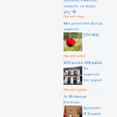
Αγελάνος απολύτως
λατρεύει να παίζει
φέχ! 😍
Πριν από 3 ώρες
Μια ματιά στον ήλιο με
γιορτινά...
ΣΤΟ ΦΩΣ
Πριν από 4 μήνες
ΜΥΓΔΑΛΙΑ ΑΡΚΑΔΙΑΣ
Το
καφενείο
του χωριού
Πριν από 1 χρόνια
Ας Μιλήσουμε
Επιτέλους
Ερντογάν:
Η Τουρκία