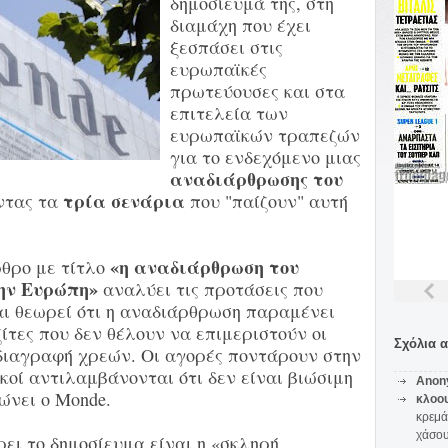
δημοσίευμά της, στη
διαμάχη που έχει
ξεσπάσει στις
ευρωπαϊκές
πρωτεύουσες και στα
επιτελεία των
ευρωπαϊκών τραπεζών
για το ενδεχόμενο μιας
αναδιάρθρωσης του
τρία σενάρια
ντας τα
που "παίζουν" αυτή
«η αναδιάρθρωση του
ρθρο με τίτλο
την Ευρώπη»
αναλύει τις προτάσεις που
αι θεωρεί ότι η αναδιάρθρωση παραμένει
ίτες που δεν θέλουν να επιμεριστούν οι
Σχόλια 
 διαγραφή χρεών. Οι αγορές ποντάρουν στην
κοί αντιλαμβάνονται ότι δεν είναι βιώσιμη
Anon
ώνει ο Monde.
κλοο
κρεμά
χάσο
ει το δημοσίευμα είναι η «σκληρή