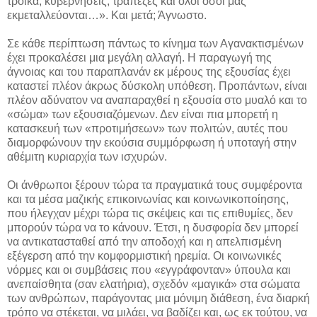
τρόικα, κυβερνήσεις, τράπεζες και όλοι όσοι μας
εκμεταλλεύονται…». Και μετά; Άγνωστο.
Σε κάθε περίπτωση πάντως το κίνημα των Αγανακτισμένων
έχει προκαλέσει μια μεγάλη αλλαγή. Η παραγωγή της
άγνοιας και του παραπλανάν εκ μέρους της εξουσίας έχει
καταστεί πλέον άκρως δύσκολη υπόθεση. Προπάντων, είναι
πλέον αδύνατον να αναπαραχθεί η εξουσία στο μυαλό και το
«σώμα» των εξουσιαζόμενων. Δεν είναι πια μπορετή η
κατασκευή των «προτιμήσεων» των πολιτών, αυτές που
διαμορφώνουν την εκούσια συμμόρφωση ή υποταγή στην
αθέμιτη κυριαρχία των ισχυρών.
Οι άνθρωποι ξέρουν τώρα τα πραγματικά τους συμφέροντα
και τα μέσα μαζικής επικοινωνίας και κοινωνικοποίησης,
που ήλεγχαν μέχρι τώρα τις σκέψεις και τις επιθυμίες, δεν
μπορούν τώρα να το κάνουν. Έτσι, η δυσφορία δεν μπορεί
να αντικατασταθεί από την αποδοχή και η απελπισμένη
εξέγερση από την κομφορμιστική ηρεμία. Οι κοινωνικές
νόρμες και οι συμβάσεις που «εγγράφονταν» ύπουλα και
ανεπαίσθητα (σαν ελατήρια), σχεδόν «μαγικά» στα σώματα
των ανθρώπων, παράγοντας μια μόνιμη διάθεση, ένα διαρκή
τρόπο να στέκεται, να μιλάει, να βαδίζει και, ως εκ τούτου, να