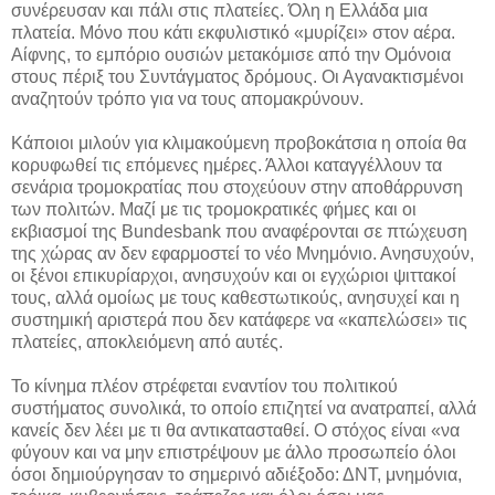
συνέρευσαν και πάλι στις πλατείες. Όλη η Ελλάδα μια
πλατεία. Μόνο που κάτι εκφυλιστικό «μυρίζει» στον αέρα.
Αίφνης, το εμπόριο ουσιών μετακόμισε από την Ομόνοια
στους πέριξ του Συντάγματος δρόμους. Οι Αγανακτισμένοι
αναζητούν τρόπο για να τους απομακρύνουν.
Κάποιοι μιλούν για κλιμακούμενη προβοκάτσια η οποία θα
κορυφωθεί τις επόμενες ημέρες. Άλλοι καταγγέλλουν τα
σενάρια τρομοκρατίας που στοχεύουν στην αποθάρρυνση
των πολιτών. Μαζί με τις τρομοκρατικές φήμες και οι
εκβιασμοί της Bundesbank που αναφέρονται σε πτώχευση
της χώρας αν δεν εφαρμοστεί το νέο Μνημόνιο. Ανησυχούν,
οι ξένοι επικυρίαρχοι, ανησυχούν και οι εγχώριοι ψιττακοί
τους, αλλά ομοίως με τους καθεστωτικούς, ανησυχεί και η
συστημική αριστερά που δεν κατάφερε να «καπελώσει» τις
πλατείες, αποκλειόμενη από αυτές.
Το κίνημα πλέον στρέφεται εναντίον του πολιτικού
συστήματος συνολικά, το οποίο επιζητεί να ανατραπεί, αλλά
κανείς δεν λέει με τι θα αντικατασταθεί. Ο στόχος είναι «να
φύγουν και να μην επιστρέψουν με άλλο προσωπείο όλοι
όσοι δημιούργησαν το σημερινό αδιέξοδο: ΔΝΤ, μνημόνια,