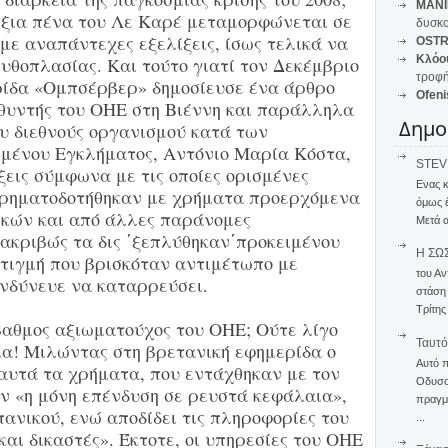
MANI
έξια πένα του Λε Καρέ μεταμορφώνεται σε
δυσκο
με αναπάντεχες εξελίξεις, ίσως τελικά να
OSTR
Κλόο
υθοπλασίας. Και τούτο γιατί τον Δεκέμβριο
τροφή
ερίδα «Ομπσέρβερ» δημοσίευσε ένα άρθρο
Ofeni
ευθυντής του ΟΗΕ στη Βιέννη και παράλληλα
Δημο
ου διεθνούς οργανισμού κατά των
μένου Εγκλήματος, Αντόνιο Μαρία Κόστα,
STEVE
εις σύμφωνα με τις οποίες ορισμένες
Ενας 
χρηματοδοτήθηκαν με χρήματα προερχόμενα
όμως 
ικών και από άλλες παράνομες
Μετά α
 ακριβώς τα δις ΄ξεπλύθηκαν΄προκειμένου
Η ΣΩ
στιγμή που βρισκόταν αντιμέτωπο με
του Αν
ινδύνευε να καταρρεύσει.
στάση
Τρίτης
όβαθμος αξιωματούχος του ΟΗΕ; Ούτε λίγο
Ταυτό
ρια! Μιλώντας στη βρετανική εφημερίδα ο
Αυτό 
αυτά τα χρήματα, που εντάχθηκαν με τον
Οδυσσέ
αν «η μόνη επένδυση σε ρευστά κεφάλαια»,
πραγμα
πανικού, ενώ αποδίδει τις πληροφορίες του
...
αι δικαστές». Έκτοτε, οι υπηρεσίες του ΟΗΕ