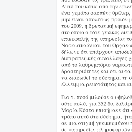
Αυτό που κάτω από την επιδ
ένα γεμάτο σασπένς θρίλερ, 
μην είναι απολύτως προϊόν μ
του 2009, η βρετανική εφημ
στο οποίο ο τότε γενικός δι
επικεφαλής της υπηρεσίας τ
Ναρκωτικών και του Οργανω
δήλωνε ότι υπάρχουν αποδείξ
διατραπεζικές συναλλαγές 
από το λαθρεμπόριο ναρκωτ
δραστηριότητες και ότι αυτά
να διασωθεί το σύστημα, τη 
έλλειμμα ρευστότητας και κ
Για τι ποσό μιλούσε ο υψηλ
ούτε πολύ, για 352 δις δολά
Μαρία Κόστα επισήμανε ότι 
τρόπο αυτό στο σύστημα, ήτ
σε μια στιγμή γενικευμένου 
σε «υπηρεσίες πληροφοριών κ