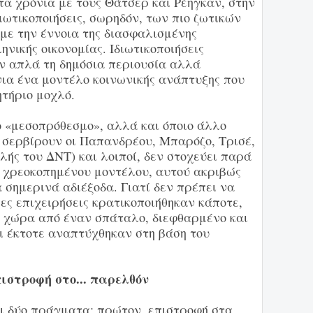
τα χρόνια με τους Θάτσερ και Ρέηγκαν, στην
ιωτικοποιήσεις, σωρηδόν, των πιο ζωτικών
 με την έννοια της διασφαλισμένης
ηνικής οικονομίας. Ιδιωτικοποιήσεις
ύν απλά τη δημόσια περιουσία αλλά
ια ένα μοντέλο κοινωνικής ανάπτυξης που
ητήριο μοχλό.
ο «μεσοπρόθεσμο», αλλά και όποιο άλλο
σερβίρουν οι Παπανδρέου, Μπαρόζο, Τρισέ,
λής του ΔΝΤ) και λοιποί, δεν στοχεύει παρά
 χρεοκοπημένου μοντέλου, αυτού ακριβώς
 σημερινά αδιέξοδα. Γιατί δεν πρέπει να
ιες επιχειρήσεις κρατικοποιήθηκαν κάποτε,
 χώρα από έναν σπάταλο, διεφθαρμένο και
ι έκτοτε αναπτύχθηκαν στη βάση του
ιστροφή στο... παρελθόν
ι δύο πράγματα: πρώτον, επιστροφή στα