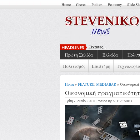
Home
Greece
Politics
Economy
Slide.S
Ξέχασες…
Πρώτη Σελίδα
Ελλάδα
Πολιτ
Πολιτισμός
Επιστήμη
Τεχνολογί
Home
»
FEATURE
,
MEDIABAR
» Οικονομική
Οικονομική πραγματικότητ
Τρίτη 7 Ιουνίου 2011 Posted by STEVENIKO