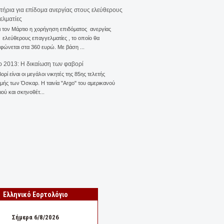
ιτήρια για επίδομα ανεργίας στους ελεύθερους
ελματίες
ι τον Μάρτιο η χορήγηση επιδόματος ανεργίας
ελεύθερους επαγγελματίες , το οποίο θα
φώνεται στα 360 ευρώ. Με βάση ...
 2013: Η δικαίωση των φαβορί
ορί είναι οι μεγάλοι νικητές της 85ης τελετής
ής των Όσκαρ. Η ταινία "Αrgo" του αμερικανού
ού και σκηνοθέτ...