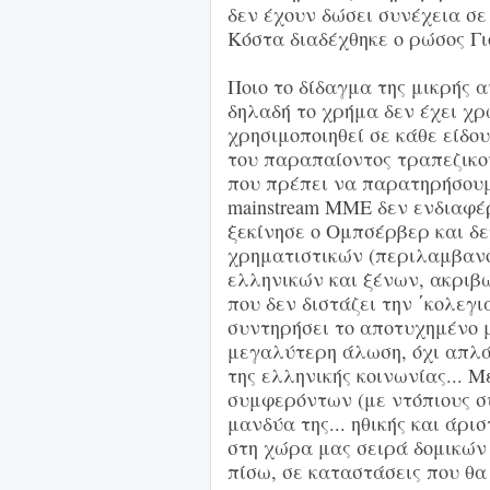
δεν έχουν δώσει συνέχεια σε
Κόστα διαδέχθηκε ο ρώσος Γι
Ποιο το δίδαγμα της μικρής α
δηλαδή το χρήμα δεν έχει χρ
χρησιμοποιηθεί σε κάθε είδο
του παραπαίοντος τραπεζικο
που πρέπει να παρατηρήσουμε
mainstream ΜΜΕ δεν ενδιαφέ
ξεκίνησε ο Ομπσέρβερ και δε
χρηματιστικών (περιλαμβαν
ελληνικών και ξένων, ακριβώ
που δεν διστάζει την ΄κολεγ
συντηρήσει το αποτυχημένο μ
μεγαλύτερη άλωση, όχι απλά
της ελληνικής κοινωνίας... 
συμφερόντων (με ντόπιους συ
μανδύα της... ηθικής και άρι
στη χώρα μας σειρά δομικών
πίσω, σε καταστάσεις που θα