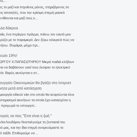
σες…
ς το μαζί και πηγαίνεις μόνος, στηριζόμενος σε
ις απατηλές, που την κρίσιμη στιγμή μαγικά
τίθονται και μαζί τους κ...
λλα δάκρυα
αία, ένα περίεργο πράγμα, πιάνω τον εαυτό μου
ρύζει με το παραμικρό. Δεν ξέρω ειλικρινά πώς να
γήσω. Θυμάμαι, μέχρι πρι...
nculo 19%!
ΙΩΡΓΟΥ Χ.ΠΑΠΑΣΩΤΗΡΙΟΥ Μικρά παιδιά κλέβουν
για να διαβάσουν γιατί τους έκοψαν το ηλεκτρικό
ίτι. Βαρύς ακούγεται ο στ...
ουργείο Οικονομικών θα βγάζει στο ίντερνετ
ίνητα μετά από κατάσχεση
μιουργία ειδικού site στο οποίο θα αναρτώνται όλοι
ιστηριασμοί ακινήτων τα οποία έχει κατασχέσει η
 προχωρά το υπουργεί...
ρείς να πεις ''Έτσι είναι η ζωή ''
νίτα Λουδάρου Νοσταλγούμε τη ζεστασιά του
ού μας, και την ίδια στιγμή ονειρευόμαστε το
ό ταξίδι. Επιθυμούμε να ...