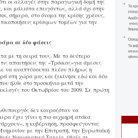
 ότι οι αλλαγές στην παραγωγική δομή της
Τα κρ
, και μάλιστα επειγόντως, αλλά όχι στην
επαγγ
οι, σήμερα, στο όνομα της κρίσης χρέους,
Αρχίζε
ικοποιήσεις κρίσιμων τομέων για την
στους 
διαμορ
Όσκαρ
άμα σε δύο φάσεις
Τα φαβ
απονομ
α με τη σειρά τους. Με το δεύτερο
ηθοποι
τις απαιτήσεις της «Τρόικας»για άμεσες
με να αναπτύσσεται πλέον πλήρως η
ρά στη χώρα μας και ξεκίνησε εδώ και δύο
που ήλθε στο προσκήνιο μετά την
εκλογές του Οκτωβρίου του 2009. Σε πρώτη
ωθυπουργός δεν κουραζόταν να
ερα έχει γίνει η πιο αιχμηρή ατάκα
υπάρχουν», η κυβέρνηση, προσφεύγοντας
νημονίου με την Επιτροπή, την Ευρωπαϊκή
θνές Νομισματικό Ταμείο, έβαζε σε