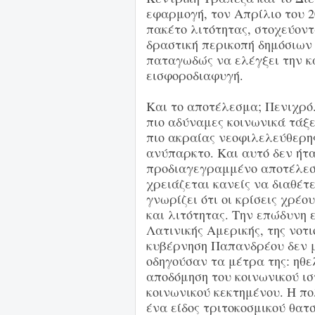
εφαρμογή, τον Απρίλιο του 2
πακέτο λιτότητας, στοχεύοντ
δραστική περικοπή δημόσιων
παταγωδώς να ελέγξει την 
εισφοροδιαφυγή.
Και το αποτέλεσμα; Πενιχρό. 
πιο αδύναμες κοινωνικά τάξε
πιο ακραίας νεοφιλελεύθερης
ανύπαρκτο. Και αυτό δεν ήτα
προδιαγεγραμμένο αποτέλεσμ
χρειάζεται κανείς να διαθέτε
γνωρίζει ότι οι κρίσεις χρέο
και λιτότητας. Την επώδυνη 
Λατινικής Αμερικής, της νοτι
κυβέρνηση Παπανδρέου δεν μπ
οδηγούσαν τα μέτρα της: ηθ
αποδόμηση του κοινωνικού ισ
κοινωνικού κεκτημένου. Η πολ
ένα είδος τριτοκοσμικού θατ