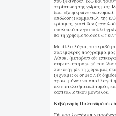
που ξεκίνησαν εδώ και τριάν
περίπτωση της χώρας μας; Ιδ
(και «ζουμερών» οικονομικά,
απόδοσης) κομματιών της ελλ
κρίσιμες, γιατί δεν ξεπουλο
υπονομεύουν για πολλά χρόν
θα τη χρησιμοποιούσε ως κιν
Με άλλα λόγια, το περιβόητ
παρεμφερές πρόγραμμα μας 
Λίπσκι (μεταβατικός επικεφα
στην αναπαραγωγή του ίδιου
που οδήγησε τη χώρα μας στα
ξεχνάμε: οι σημερινές δημόσ
προκειμένου να απαλλαγεί η
αναποτελεσματικό τομέα, κα
καπιταλιστικού μοντέλου.
Κυβέρνηση Παπανδρέου: επ
Σήμερα λοιπόν επιχειρούντα