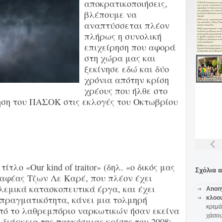
αποκρατικοποιήσεις,
βλέπουμε να
αναπτύσσεται πλέον
πλήρως η συνολική
επιχείρηση που αφορά
στη χώρα μας και
ξεκίνησε εδώ και δύο
χρόνια απότην κρίση
χρέους που ήλθε στο
ηση του ΠΑΣΟΚ στις εκλογές του Οκτωβρίου
ίτλο «Our kind of traitor» (δηλ. «ο δικός μας
Σχόλια 
ραφέας Τζων Λε Καρέ, που πλέον έχει
λεμικά κατασκοπευτικά έργα, και έχει
Anon
πραγματικότητα, κάνει μια τολμηρή
κλοο
κρεμά
από το λαθρεμπόριο ναρκωτικών ήσαν εκείνα
χάσο
 διάρκεια της παγκόσμιας κρίσης του 2008;