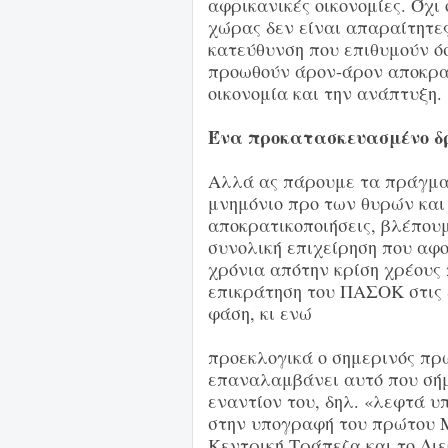
αφρικανικές οικονομίες. Όχι
χώρας δεν είναι απαραίτητες
κατεύθυνση που επιθυμούν όσ
προωθούν άρον-άρον αποκρατ
οικονομία και την ανάπτυξη.
Ένα προκατασκευασμένο δρ
Αλλά ας πάρουμε τα πράγματ
μνημόνιο προ των θυρών και 
αποκρατικοποιήσεις, βλέπου
συνολική επιχείρηση που αφο
χρόνια απότην κρίση χρέους 
επικράτηση του ΠΑΣΟΚ στις 
φάση, κι ενώ
προεκλογικά ο σημερινός πρ
επαναλαμβάνει αυτό που σήμ
εναντίον του, δηλ. «λεφτά 
στην υπογραφή του πρώτου Μ
Κεντρική Τράπεζα και το Διε