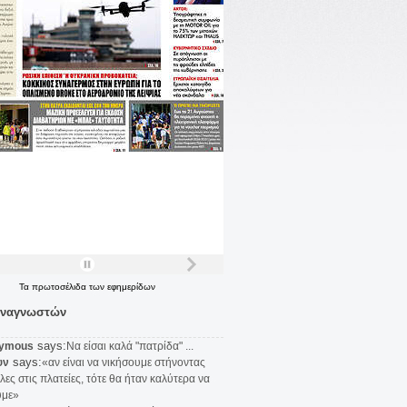
Τα
πρωτοσέλιδα
των
εφημερίδων
αναγνωστών
says:
ymous
Να είσαι καλά "πατρίδα" ...
says:
υν
«αν είναι να νικήσουμε στήνοντας
λες στις πλατείες, τότε θα ήταν καλύτερα να
υμε»