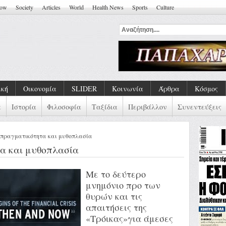
how
Society
Articles
World
Health News
Sports
Culture
ική
Οικονομία
SLIDER
Κοινωνία
Άρθρα
Κόσμος
α
Ιστορία
Φιλοσοφία
Ταξίδια
Περιβάλλον
Συνεντεύξεις
 πραγματικότητα και μυθοπλασία
α και μυθοπλασία
Με το δεύτερο
μνημόνιο προ των
θυρών και τις
απαιτήσεις της
«Τρόικας»για άμεσες