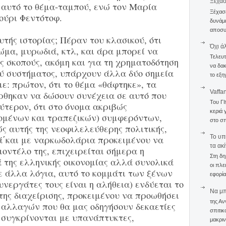
Ξέχα
 αυτό το θέμα-ταμπού, ενώ τον Μαρία
Ξέχασε
ούρι Φεντότοφ.
δυνάμε
αποσυν
υτής ιστορίας; Πέραν του κλασικού, ότι
Όχι ά
ώμα, μυρωδιά, κτλ, και άρα μπορεί να
Τελευτ
υς σκοπούς, ακόμη και για τη χρηματοδότηση
να δακ
ύ συστήματος, υπάρχουν άλλα δύο σημεία
το εξη
: πρώτον, ότι το θέμα «θάφτηκε», τα
Vaffa
ρθηκαν να δώσουν συνέχεια σε αυτό που
Του Γ
ύτερον, ότι στο όνομα ακριβώς
κεριά 
ομένων και τραπεζικών) συμφερόντων,
στο σπ
ς αυτής της νεοφιλελεύθερης πολιτικής,
To υπ
ιά΄και με ναρκωδολάρια προκειμένου να
τα ακ
οντέλο της, επιχειρείται σήμερα η
Στη δη
 της ελληνικής οικονομίας αλλά συνολικά
οι πλε
Με άλλα λόγια, αυτό το κομμάτι των ξένων
εφορία
νεργάτες τους είναι η αλήθεια) ενδύεται το
Να μπο
στης διαχείρισης, προκειμένου να προωθήσει
της Αν
 αλλαγών που θα μας οδηγήσουν δεκαετίες
σπιτικ
 συγκρίνονται με υπανάπτυκτες,
μακριν