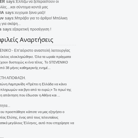
says:
ER
Ελπίζω να ξεπεραστούν οι
λίες....και σύντομα κοντά μας
says:
IA
ευχομαι ξανα μαζι!
says:
υν
Μπράβο για το άρθρο! Μπόλικη
 για σκέψη...
says:
s
εξαιρετική προσέγγιση !
φιλείς Αναρτήσεις
NIKO - Επ’αόριστο αναστολή λειτουργίας
κύκλος ολοκληρώθηκε. Όλα τα ωραία πράγματα
έχουν δυστυχώς κι ένα τέλος. Το STEVENIKO
πό 38 μήνες καθημερινής ενημέ...
ΣΤΗ ΑΠΟΦΑΣΗ.
τώνη Λαμπρινίδη «Πρέπει η Ελλάδα να κάνει
 πληρωμών και βγει από το ευρώ;» Το πρωί της
 η απάντηση που έδωσαν η Αθήνα και ...
τητα...
που προσπάθησε κάποτε να μας εξηγήσει ο
ας Ελύτης, ένας από τους τελευταίους
τικά μεγάλους Έλληνες, αυτό που επιχείρησε να