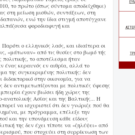
010, το πρώτο (όπως σύντομα αποδείχθηκε)
ας στη μείωση μισθών, συντάξεων, στη
 δαπανών, ενώ την ίδια στιγμή αποτύγχανε
καλπάζουσα φοροδιαφυγή και
Παρότι ο ελληνικός λαός, και ιδιαίτερα οι
ις, «μάτωναν» από τις θυσίες στο βωμό τής
 πολιτικής, το αποτέλεσμα ήταν
ν ένας κεραυνός εν αιθρία, αλλά το
α της συγκεκριμένης πολιτικής: δεν
ι διδακτορικό στην οικονομία, για να
υς δεν αντιμετωπίζονται με πολιτικές ύφεσης
εμπειρία έχουν βιώσει ήδη χώρες της
ο-ανατολικής Ασίας και της Βαλτικής... Η
ορεί να ισχυριστεί ότι δεν γνώριζε πού θα
ελημένα, με πρόγραμμα, επέλεξε την
τού και την υπονόμευση κάθε είδους
ιτική της δεν έχει τίποτε να «ζηλέψει» από
σερισμού, που στοχεύει στη συρρίκνωση των