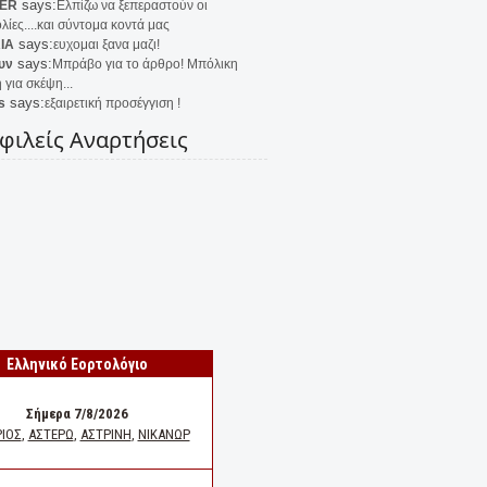
says:
ER
Ελπίζω να ξεπεραστούν οι
λίες....και σύντομα κοντά μας
says:
IA
ευχομαι ξανα μαζι!
says:
υν
Μπράβο για το άρθρο! Μπόλικη
 για σκέψη...
says:
s
εξαιρετική προσέγγιση !
φιλείς Αναρτήσεις