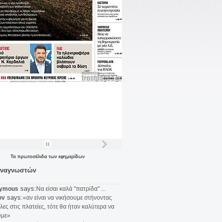
Τα
πρωτοσέλιδα
των
εφημερίδων
αναγνωστών
says:
ymous
Να είσαι καλά "πατρίδα" ...
says:
υν
«αν είναι να νικήσουμε στήνοντας
λες στις πλατείες, τότε θα ήταν καλύτερα να
υμε»