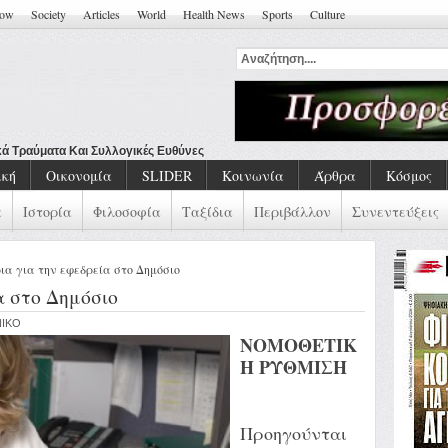
how
Society
Articles
World
Health News
Sports
Culture
ική
Οικονομία
SLIDER
Κοινωνία
Άρθρα
Κόσμος
α
Ιστορία
Φιλοσοφία
Ταξίδια
Περιβάλλον
Συνεντεύξεις
ρια για την εφεδρεία στο Δημόσιο
α στο Δημόσιο
NIKO
ΝΟΜΟΘΕΤΙΚ
Η ΡΥΘΜΙΣΗ
Προηγούνται