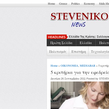
Home
Greece
Politics
Economy
Slide.S
Να Μπορείς Να
Πρώτη Σελίδα
Ελλάδα
Πολιτ
Πολιτισμός
Επιστήμη
Τεχνολογί
Home
»
ΟΙΚΟΝΟΜΙΑ
,
MEDIABAR
» 5 κριτή
5 κριτήρια για την εφεδρεί
Δευτέρα 26 Σεπτεμβρίου 2011 Posted by STEVE