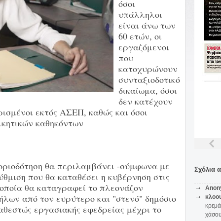
όσοι
υπάλληλοι
είναι άνω των
60 ετών, οι
εργαζόμενοι
που
κατοχυρώνουν
συνταξιοδοτικό
δικαίωμα, όσοι
δεν κατέχουν
ρισμένοι εκτός ΑΣΕΠ, καθώς και όσοι
οικητικών καθηκόντων
μοριοδότηση θα περιλαμβάνει -σύμφωνα με
Σχόλια 
ύθμιση που θα καταθέσει η κυβέρνηση στις
 οποία θα καταγραφεί το πλεονάζον
Anon
ήλων από τον ευρύτερο και "στενό" δημόσιο
κλοο
κρεμά
 καθεστώς εργασιακής εφεδρείας μέχρι το
χάσο