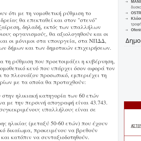
MANI
δυσκο
ν ότι με τη νομοθετική ρύθμιση το
OSTR
δρείας θα επεκταθεί και στον "στενό"
Κλόο
τροφή
ξαίρεση, δηλαδή, εκτός των υπαλλήλων
Ofeni
ιους οργανισμούς, θα αξιολογηθούν και οι
Δημο
και οι μόνιμοι στα υπουργεία, στα ΝΠΔΔ,
ν δήμων και των δημοτικών επιχειρήσεων.
α τη ρύθμιση που προετοιμάζει η κυβέρνηση,
νομοθετικό κενό που υπάρχει όσον αφορά τον
ι το πλεονάζον προσωπικό, εμπεριέχει τη
ρίων με τα οποία θα προταχθούν:
 στην ηλικιακή κατηγορία των 60 ετών
να με την περσινή απογραφή είναι 43.743.
 συγκεκριμένους υπαλλήλους είναι σε
.
ης ηλικίας (μεταξύ 50-60 ετών) που έχουν
κό δικαίωμα, προκειμένου να βρεθούν
 και κατόπιν να συνταξιοδοτηθούν.