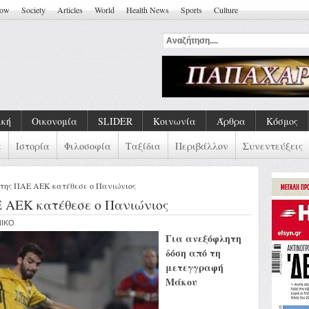
how
Society
Articles
World
Health News
Sports
Culture
κά Τραύματα Και Συλλο
ική
Οικονομία
SLIDER
Κοινωνία
Άρθρα
Κόσμος
α
Ιστορία
Φιλοσοφία
Ταξίδια
Περιβάλλον
Συνεντεύξεις
 της ΠΑΕ ΑΕΚ κατέθεσε ο Πανιώνιος
 ΑΕΚ κατέθεσε ο Πανιώνιος
NIKO
Για ανεξόφλητη
δόση από τη
μετεγγραφή
Μάκου