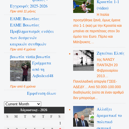
Κροατία 1-1
Εγγραφές 2025-2026
(video)
Πριν από 11 μήνες
Η Ιταλία
ΕΛΜΕ Βοιωτίας
προηγήθηκε ξανά, όμως έμεινε
ΕΛΜΕ Βοιωτίας
στο 1-1 (και) με την Κροατία και
Προβληματισμός ενόψει
μπαίνει σε περιπέτειες στον 3ο
όμιλο του Euro. Πίρλο και
των δυσμενών
Μάτζουκιτς ...
καιρικών συνθηκών
Πριν από 4 χρόνια
Ζητείται Ελπίς
βοιωτία viotia βοιωτία
της ΝΑΝΣΥ
Γράμματα
ΠΑΝΤΑΖΗ 20
από τη
Φεβρουαρίου
Λιβαδειά48
2013…
Πανελλαδική απεργία ΓΣΕΕ-
Πριν από 6 χρόνια
ΑΔΕΔΥ… Από 50.000-100.000
Εμφάνιση όλων
διαδηλωτές (ούτε σε έναν αριθμό
δεν μπορούμε...
Αλλάζει
Αύγουστοςt - 2026
δραματικά το
S
M
T
W
T
F
S
πολιτικό
1
σκηνικό