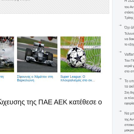
Η ΣΩ
του Αν
στάση
Τρίτης
Όχι ά
Τελευτ
να δακ
το εξη
Vaffa
Του Γ
κεριά 
στο σπ
στη
Σίφουνας ο Χάμιλτον στη
Super League: Ο
Βαρκελώνη
πλουραλισμός στο σκ...
To υπ
τα ακ
Στη δη
οι πλε
πτώχευσης της ΠΑΕ ΑΕΚ κατέθεσε ο
εφορία
Να μπο
της Αν
σπιτικ
μακριν