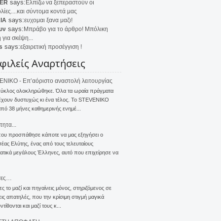
says:
ER
Ελπίζω να ξεπεραστούν οι
λίες....και σύντομα κοντά μας
says:
IA
ευχομαι ξανα μαζι!
says:
υν
Μπράβο για το άρθρο! Μπόλικη
 για σκέψη...
says:
s
εξαιρετική προσέγγιση !
φιλείς Αναρτήσεις
NIKO - Επ’αόριστο αναστολή λειτουργίας
κύκλος ολοκληρώθηκε. Όλα τα ωραία πράγματα
έχουν δυστυχώς κι ένα τέλος. Το STEVENIKO
πό 38 μήνες καθημερινής ενημέ...
τητα...
που προσπάθησε κάποτε να μας εξηγήσει ο
ας Ελύτης, ένας από τους τελευταίους
τικά μεγάλους Έλληνες, αυτό που επιχείρησε να
σες…
ς το μαζί και πηγαίνεις μόνος, στηριζόμενος σε
ις απατηλές, που την κρίσιμη στιγμή μαγικά
τίθονται και μαζί τους κ...