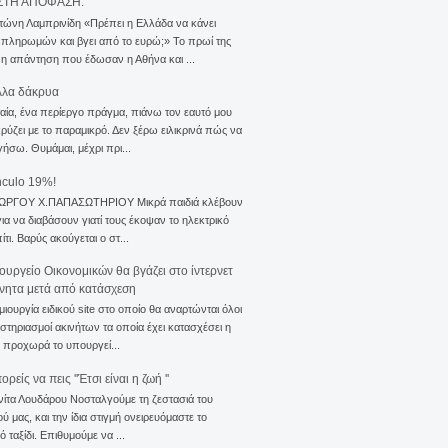
ΣΤΗ ΑΠΟΦΑΣΗ.
τώνη Λαμπρινίδη «Πρέπει η Ελλάδα να κάνει
 πληρωμών και βγει από το ευρώ;» Το πρωί της
 η απάντηση που έδωσαν η Αθήνα και ...
λλα δάκρυα
αία, ένα περίεργο πράγμα, πιάνω τον εαυτό μου
ρύζει με το παραμικρό. Δεν ξέρω ειλικρινά πώς να
γήσω. Θυμάμαι, μέχρι πρι...
nculo 19%!
ΙΩΡΓΟΥ Χ.ΠΑΠΑΣΩΤΗΡΙΟΥ Μικρά παιδιά κλέβουν
για να διαβάσουν γιατί τους έκοψαν το ηλεκτρικό
ίτι. Βαρύς ακούγεται ο στ...
ουργείο Οικονομικών θα βγάζει στο ίντερνετ
ίνητα μετά από κατάσχεση
μιουργία ειδικού site στο οποίο θα αναρτώνται όλοι
ιστηριασμοί ακινήτων τα οποία έχει κατασχέσει η
 προχωρά το υπουργεί...
ρείς να πεις ''Έτσι είναι η ζωή ''
νίτα Λουδάρου Νοσταλγούμε τη ζεστασιά του
ού μας, και την ίδια στιγμή ονειρευόμαστε το
ό ταξίδι. Επιθυμούμε να ...