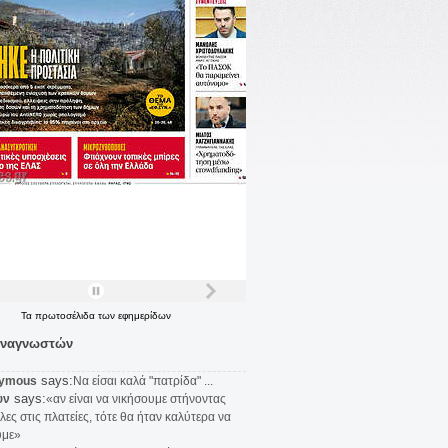
Τα
πρωτοσέλιδα
των
εφημερίδων
αναγνωστών
says:
ymous
Να είσαι καλά "πατρίδα" ...
says:
υν
«αν είναι να νικήσουμε στήνοντας
λες στις πλατείες, τότε θα ήταν καλύτερα να
υμε»