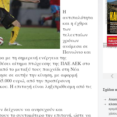
Η
αντιπαλότητα
και η έχθρα
των
τελευταίων
χρόνων
ανάμεσα σε
Πανιώνιο και
 με τη σημερινή ενέργεια της
θέσει αίτημα πτώχευσης της ΠΑΕ ΑΕΚ στο
 από το μεταξύ τους παιχνίδι στη Νέα
ησε σε αυτήν την κίνηση, με αφορμή
65.000 ευρώ, από την προπέρσινη
ου. Η επιταγή είναι ληξιπρόθεσμη από τις
Σχόλια 
Anon
κλοο
ν δείχνουν να ανησυχούν και
κρεμά
σουν το συντομότερο την επιταγή, ώστε να
χάσο