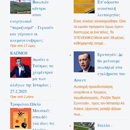
Βοιωτών
Επ’αόριστο
κόντρα
αναστολή
στον
λειτουργίας
ενεργειακό
Ενας κύκλος ολοκληρώθηκε. Όλα
"παροξυσμό" - Γερνούν
τα ωραία πράγματα όμως έχουν
δυστυχώς κι ένα τέλος. Το
και γέρνουν οι
STEVENIKO Μετά από 38 μήνες
ανεμογεννήτριες;
καθημερινής ενημέ...
Πριν από 17 ώρες
KADMOS
Ερντογάν: Δε
Ακούει ο
θα μείνουμε
Τσίπρας το
σιωπηλοί στα
χλιμίντρισ
εγκλήματα του
μα των
Άσαντ
αλόγων της Ιστορίας ;
Αυστηρή προειδοποίηση
27.2.2025
απηύθυνε ο Τούρκος
Πριν από 1 μήνα
πρωθυπουργός, Ρετζέπ Ταγίπ
Ερντογάν , προς τον Μπασάρ Αλ
Τροφώνιο Ωδείο
Άσαντ, λέγοντας μεταξύ άλλων
Mουσικές
πως...
σπουδές
για όλες τις
Ιταλία -
ηλικίες -