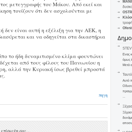
MANI
τος μετεγγραφής του Μάκου. Από εκεί και
δυσκο
ίκηση τονίζουν ότι δεν ασχολούνται με
OSTR
Κλόο
τροφή
Ofeni
ή δεν είναι αυτή η εξέλιξη για την ΑΕΚ, η
διασύρεται και να οδηγείται στα δικαστήρια
Δημο
STEVE
Ενας 
όπο το ήδη δυναμιτισμένο κλίμα φουντώνει
όμως 
δέχεται από τους φίλους του Πανιωνίου η
Μετά α
ερη, αλλά την Κυριακή ίσως βρεθεί μπροστά
ας.
Ταυτό
Αυτό 
Οδυσσέ
πραγμα
πηγη
...
Ξέχα
Ξέχασε
δυνάμε
αποσυν
επίσκεψη σας...