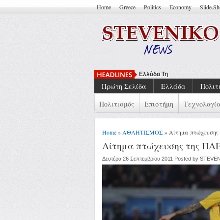
Home
Greece
Politics
Economy
Slide.S
Ελλάδα Της Κρίσης: Συλλογι
Πρώτη Σελίδα
Ελλάδα
Πολιτ
Πολιτισμός
Επιστήμη
Τεχνολογί
Home
»
ΑΘΛΗΤΙΣΜΟΣ
» Αίτημα πτώχευσης
Αίτημα πτώχευσης της ΠΑΕ
Δευτέρα 26 Σεπτεμβρίου 2011 Posted by STEVE