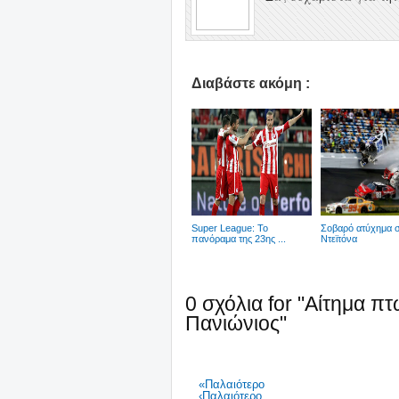
Διαβάστε ακόμη :
Super League: Το
Σοβαρό ατύχημα 
πανόραμα της 23ης ...
Ντεϊτόνα
0 σχόλια for "Αίτημα 
Πανιώνιος"
«Παλαιότερο
‹Παλαιότερο