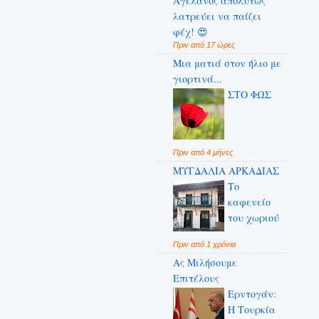
Αγελάνος απολύτως
λατρεύει να παίζει
φέχ! 😍
Πριν από 17 ώρες
Μια ματιά στον ήλιο με
γιορτινά...
ΣΤΟ ΦΩΣ
Πριν από 4 μήνες
ΜΥΓΔΑΛΙΑ ΑΡΚΑΔΙΑΣ
Το
καφενείο
του χωριού
Πριν από 1 χρόνια
Ας Μιλήσουμε
Επιτέλους
Ερντογάν:
Η Τουρκία