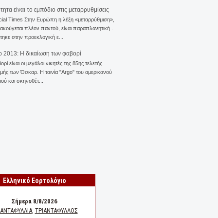
ότητα είναι το εμπόδιο στις μεταρρυθμίσεις
cial Times Στην Ευρώπη η λέξη «μεταρρύθμιση»,
 ακούγεται πλέον παντού, είναι παραπλανητική .
ηκε στην προεκλογική ε...
 2013: Η δικαίωση των φαβορί
ορί είναι οι μεγάλοι νικητές της 85ης τελετής
ής των Όσκαρ. Η ταινία "Αrgo" του αμερικανού
ού και σκηνοθέτ...