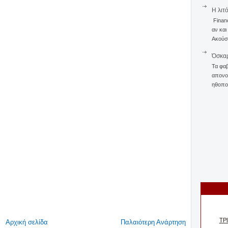
Η λιτ
Finan
αν και
Ακούστ
Όσκαρ
Τα φαβ
απονομ
ηθοποι
Αρχική σελίδα
Παλαιότερη Ανάρτηση