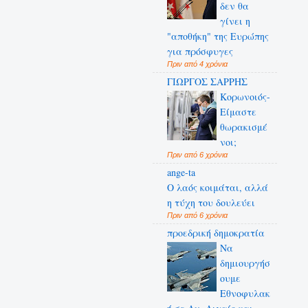
δεν θα
γίνει η
"αποθήκη" της Ευρώπης
για πρόσφυγες
Πριν από 4 χρόνια
ΓΙΩΡΓΟΣ ΣΑΡΡΗΣ
Κορωνοιός-
Είμαστε
θωρακισμέ
νοι;
Πριν από 6 χρόνια
ange-ta
Ο λαός κοιμάται, αλλά
η τύχη του δουλεύει
Πριν από 6 χρόνια
προεδρική δημοκρατία
Να
δημιουργήσ
ουμε
Εθνοφυλακ