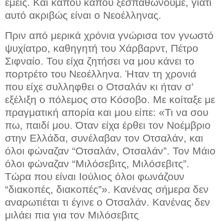
εμείς. Και κάπου κάπου ξεσπαθώνουμε, γιατί
αυτό ακριβώς είναι ο Νεοέλληνας.
Πριν από μερικά χρόνια γνώρισα τον γνωστό
ψυχίατρο, καθηγητή του Χάρβαρντ, Πέτρο
Σιφναίο. Του είχα ζητήσει να μου κάνει το
πορτρέτο του Νεοέλληνα. Ήταν τη χρονιά
που είχε συλληφθει ο Οτσαλάν κι ήταν σ’
εξέλιξη ο πόλεμος στο Κόσοβο. Με κοίταξε με
πραγματική απορία και μου είπε: «Τι να σου
πω, παιδί μου. Όταν είχα έρθει τον Νοέμβριο
στην Ελλάδα, συνέλαβαν τον Οτσαλάν, και
όλοι φώναζαν “Οτσαλάν, Οτσαλάν”. Τον Μάιο
όλοι φώναζαν “Μιλόσεβιτς, Μιλόσεβιτς”.
Τώρα που είναι Ιούλιος όλοι φωνάζουν
“διακοπές, διακοπές”». Κανένας σήμερα δεν
αναρωτιέται τι έγινε ο Οτσαλάν. Κανένας δεν
μιλάει πια για τον Μιλόσεβιτς