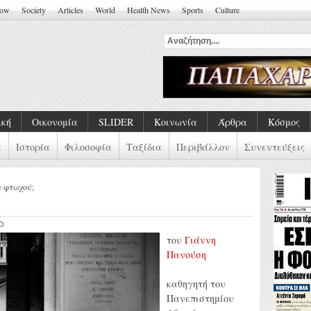
how
Society
Articles
World
Health News
Sports
Culture
ική
Οικονομία
SLIDER
Κοινωνία
Άρθρα
Κόσμος
α
Ιστορία
Φιλοσοφία
Ταξίδια
Περιβάλλον
Συνεντεύξεις
υ φτωχού;
KO
του
Γιάννη
Πανούση
καθηγητή του
Πανεπιστημίου