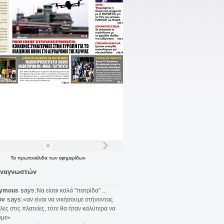
Τα
πρωτοσέλιδα
των
εφημερίδων
αναγνωστών
says:
ymous
Να είσαι καλά "πατρίδα" ...
says:
υν
«αν είναι να νικήσουμε στήνοντας
λες στις πλατείες, τότε θα ήταν καλύτερα να
υμε»