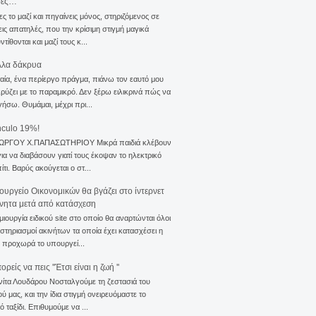
σες…
ς το μαζί και πηγαίνεις μόνος, στηριζόμενος σε
ις απατηλές, που την κρίσιμη στιγμή μαγικά
τίθονται και μαζί τους κ...
λλα δάκρυα
αία, ένα περίεργο πράγμα, πιάνω τον εαυτό μου
ρύζει με το παραμικρό. Δεν ξέρω ειλικρινά πώς να
γήσω. Θυμάμαι, μέχρι πρι...
nculo 19%!
ΙΩΡΓΟΥ Χ.ΠΑΠΑΣΩΤΗΡΙΟΥ Μικρά παιδιά κλέβουν
για να διαβάσουν γιατί τους έκοψαν το ηλεκτρικό
ίτι. Βαρύς ακούγεται ο στ...
ουργείο Οικονομικών θα βγάζει στο ίντερνετ
ίνητα μετά από κατάσχεση
μιουργία ειδικού site στο οποίο θα αναρτώνται όλοι
ιστηριασμοί ακινήτων τα οποία έχει κατασχέσει η
 προχωρά το υπουργεί...
ρείς να πεις ''Έτσι είναι η ζωή ''
νίτα Λουδάρου Νοσταλγούμε τη ζεστασιά του
ού μας, και την ίδια στιγμή ονειρευόμαστε το
ό ταξίδι. Επιθυμούμε να ...