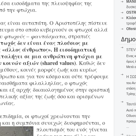
μέσα εισοδήματα της πλειοψηφίας της
MANI
δυσκο
πό την φτώχια.
OSTR
Κλόο
ας είναι αυταπάτη. Ο Αριστοτέλης πίστευε
τροφή
ίτευμα στο οποίο κυβερνούν οι φτωχοί αλλά
Ofeni
ου
φτωχούς – φαντάσματα
, στρατιές
Δημο
τωχός δεν είναι ένας πλούσιος με
 «άλλος άνθρωπος». Η εισοδηματική
STEVE
αταλήγει σε μια ανθρώπινη φτώχια με
Ενας 
 κοινών αξιών (shared values)
. Καθώς δεν
όμως 
Μετά α
μύθους, κοινές μορφές ζωής και κυρίως
νθρωπο και για τον κόσμο και ούτε τρέφουμε
Η ΣΩ
υναισθήματα φιλαλληλίας, ο φτωχός
του Αν
και εξ αρχής δικαιολογημένος στην οριστική
στάση
Τρίτης
τελικής αξίας της ζωής όσο και ορισμένων
ωνίας.
Ταυτό
Αυτό 
επιδημία, οι φτωχοί χρεώνονται την
Οδυσσέ
 και η σ
υμπόνια συνεχώς δυσφημούνται, ο
πραγμα
...
πλουτισμός του ενός γίνεται