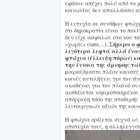
εφόσον απέχει πολύ από τα 
κοινωνίας δεν απαλλάσσει α
Η ευτυχία σε συνθήκες φτώχι
ότι δημοκρατία είναι το πολ
δεν είχε ασφαλώς στο νου τ
Σήμερα ο φ
«χωρίς» (sans…).
λιγότερα λεφτά αλλά ένας
φτώχια (έλλειψη πόρων) κ
την έννοια της άρνησης των
μοιραζόμαστε πλέον κοινούς 
κοινές αντιλήψεις για τον ά
ο καθένας για τον πλαϊνό σ
αισθάνεται νομιμοποιημένος 
απόρριψη τόσο της σταθερής 
λειτουργικών αξιών της κοιν
Η φτώχια ορίζεται συχνά ως 
αποτυχία τους, η αλληλεγγύη