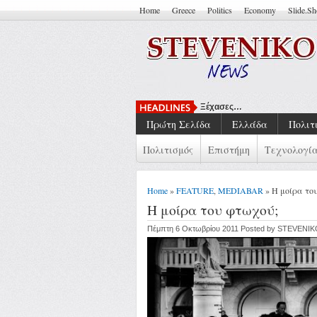
Home
Greece
Politics
Economy
Slide.S
Ξέχασες…
Πρώτη Σελίδα
Ελλάδα
Πολιτ
Πολιτισμός
Επιστήμη
Τεχνολογί
Home
»
FEATURE
,
MEDIABAR
» Η μοίρα το
Η μοίρα του φτωχού;
Πέμπτη 6 Οκτωβρίου 2011 Posted by STEVENI