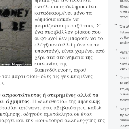
δράμα για τον άλλο και
Ξέχα
εντέλει οι απόκληροι είναι
Ξέχασε
καταδικασμένοι μόνο τα
δυνάμε
αποσυν
«δημόσια κακά» να
μοιράζονται μεταξύ τους. Σ’
Όχι ά
ένα περιβάλλον ρίσκου που
Τελευτ
οι φτωχοί δεν μπορούν να το
να δακ
ελέγξουν (αλλά μόνο να το
το εξη
υποστούν), είναι χαμένοι από
Vaffa
χέρι στα στοιχήματα της
Του Γ
κοινωνίας της
κεριά 
διακινδύνευσης, αφού
στο σπ
 του μαρτυρίου– όλες τις γενικευμένες
To υπ
ες.
τα ακ
Στη δη
ν απροστάτευτος ή στερημένος αλλά το
οι πλε
ναι άχρηστος
. Η «ελευθερία» της μηδενικής
εφορία
στασίας απέναντι στις αβεβαιότητες, καθώς
Να μπο
εκτίμησης, οδηγούν αμετάκλητα σε έναν
της Αν
ταργεί και την «κουλτούρα αλληλεγγύης της
σπιτικ
μακριν