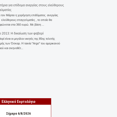
ιτήρια για επίδομα ανεργίας στους ελεύθερους
ελματίες
ι τον Μάρτιο η χορήγηση επιδόματος ανεργίας
ελεύθερους επαγγελματίες , το οποίο θα
φώνεται στα 360 ευρώ. Με βάση ...
 2013: Η δικαίωση των φαβορί
ορί είναι οι μεγάλοι νικητές της 85ης τελετής
ής των Όσκαρ. Η ταινία "Αrgo" του αμερικανού
ού και σκηνοθέτ...