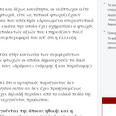
Τα κρ
α και δίχως κοινότητα, οι νεόπτωχοι (είτε
επαγγ
φτωχοί, είτε ως τοπικοί φτωχοί) έχουν
Αρχίζε
ορία που απέκτησε εδραιωμένα στερεοτυπικά
στους 
 εικόνα την οποία έχει σχηματίσει ο φτωχός
διαμορ
 αποδεκτών αξιών που επηρεάζουν πολύ
Όσκαρ
 συμπεριφορά του απ’ ότι η έλλειψη
Τα φαβ
απονομ
ηθοποι
μέσα στην κοινωνία των συμφερόντων
 φτωχών οι οποίοι δημιουργούν τα δικά
ς τους «δρόμους» (νόμιμης ή και παράνομης)
εί ότι ο αρνητικός παράγοντας δεν
ογόνο αιτία αν δεν έχει προηγουμένως
χει δηλαδή περάσει από το ειδικό πεδίο της
 ενεργούντος προσώπου.
ηγούνται της όποιας ηθικής και η