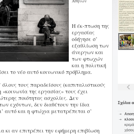
Αθηνών
Η έκ-πτωση της
εργασίας
οδήγησε σ’
εξαθλίωση των
άνεργων και
των φτωχών
και η πολιτική
ίσει το νέο αυτό κοινωνικό πρόβλημα.
’ όλους τους παραδείσους (καπιταλιστικούς
η «κοινωνία της εργασίας» τους έχει
ώτερης ποιότητας ασχολίες. Δεν
Σχόλια 
ων εχόντων, δεν διαθέτουν την ίδια
’ αυτό και η φτώχια μετατρέπεται σ’
Anon
κλοο
κρεμά
α κι αν επιτρέπει την εφήμερη επιβίωση
χάσο