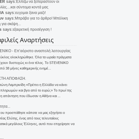
says:
ER
Ελπίζω να ξεπεραστούν οι
λίες....και σύντομα κοντά μας
says:
IA
ευχομαι ξανα μαζι!
says:
υν
Μπράβο για το άρθρο! Μπόλικη
 για σκέψη...
says:
s
εξαιρετική προσέγγιση !
φιλείς Αναρτήσεις
NIKO - Επ’αόριστο αναστολή λειτουργίας
κύκλος ολοκληρώθηκε. Όλα τα ωραία πράγματα
έχουν δυστυχώς κι ένα τέλος. Το STEVENIKO
πό 38 μήνες καθημερινής ενημέ...
ΣΤΗ ΑΠΟΦΑΣΗ.
τώνη Λαμπρινίδη «Πρέπει η Ελλάδα να κάνει
 πληρωμών και βγει από το ευρώ;» Το πρωί της
 η απάντηση που έδωσαν η Αθήνα και ...
τητα...
που προσπάθησε κάποτε να μας εξηγήσει ο
ας Ελύτης, ένας από τους τελευταίους
τικά μεγάλους Έλληνες, αυτό που επιχείρησε να