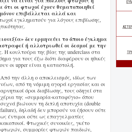
ζει να είναι για πολλούς φτωχούς η
ε ότι οι φτωχοί έχουν θυματοποιηθεί
 μόνον επιβάλλεται αλλά και
τωχοί εγκληματούν για λόγους επιβίωσης,
ητικότητας.
ειονεξία» δεν ερμηνεύει το όποιο έγκλημα
αστραφεί ή αλλοτριωθεί οι δεσμοί με την
ς
. Η κουλτούρα της βίας της underclass στα
όημα για τους έξω διότι διαφέρουν οι ηθικές
ουν οι upper είναι η καταστολή.
Από την άλλη ο αποκλε
ισμός, ιδίως των
νέων, από τη νόμιμη αγορά εργασίας και οι
αρνητικοί όροι διαβίωσης, τους οδηγεί στα
χέρια της «συμμορία-καταφύγιο» όπου
συχνά βιώνουν τη διπλή αποτυχία (double
failure), δηλαδή δεν μπορούν να ζήσουν ούτε
ως έντιμοι ούτε ως επαγγελματίες
κακοποιοί. Φτωχικές συνοικίες, γκέτο
φτωχών, συμμορίες φτωχών παιδιών,