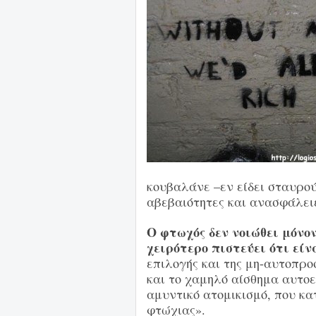
κουβαλάνε –εν είδει σταυρού
αβεβαιότητες και ανασφάλει
Ο φτωχός δεν νοιώθει μόνο
χειρότερο πιστεύει ότι εί
επιλογής και της μη-αυτοπρο
και το χαμηλό αίσθημα αυτο
αμυντικό ατομικισμό, που κα
φτώχιας».