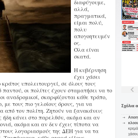
διαφύγουμε,
αλλά,
πραγματικά,
είμαι πολύ,
πολυ
απογοητευμέν
ος.
Όλα είναι
σκατά.
Η κυβέρνηση
έχει χάσει
ο κράτος υπολειτουργεί, σε όλους τους
 παντού, οι πολίτες έχουν σταματήσει να το
οι αναδρομικοί, σκαρφίζονται κάθε τρόπο,
 με τους πιο γελοίους όρους, για να
Σχόλια 
α από τον πολίτη. Ζητούν να ξανακάνεις
ς ήδη κάνει στο παρελθόν, ακόμα και αν
Anon
νιά, ακόμα και αν δεν έχεις τίποτα να
κλοο
κρεμά
στους λογαριασμούς της ΔΕΗ για να τα
χάσο
ά. Ταυτόχρονα, κάθε αγορά είδους