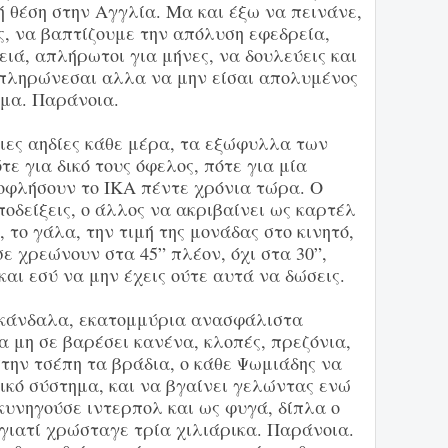
 θέση στην Αγγλία. Μα και έξω να πεινάνε,
ς, να βαπτίζουμε την απόλυση εφεδρεία,
ειά, απλήρωτοι για μήνες, να δουλεύεις και
πληρώνεσαι αλλα να μην είσαι απολυμένος
ομα. Παράνοια.
διες αηδίες κάθε μέρα, τα εξώφυλλα των
ε για δικό τους όφελος, πότε για μία
ξοφλήσουν το ΙΚΑ πέντε χρόνια τώρα. Ο
ποδείξεις, ο άλλος να ακριβαίνει ως καρτέλ
 το γάλα, την τιμή της μονάδας στο κινητό,
σε χρεώνουν στα 45” πλέον, όχι στα 30”,
και εσύ να μην έχεις ούτε αυτά να δώσεις.
σκάνδαλα, εκατομμύρια ανασφάλιστα
 μη σε βαρέσει κανένα, κλοπές, πρεζόνια,
στην τσέπη τα βράδια, ο κάθε Ψωμιάδης να
ικό σύστημα, και να βγαίνει γελώντας ενώ
 κυνηγούσε ιντερπολ και ως φυγά, δίπλα ο
γιατί χρώσταγε τρία χιλιάρικα. Παράνοια.