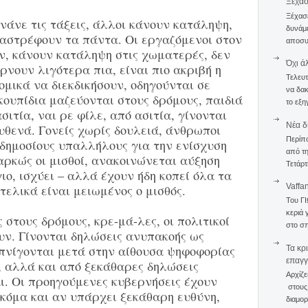
Ξέχα
Ξέχασε
ινάνε τις τάξεις, άλλοι κάνουν κατάληψη,
δυνάμε
ταστρέφουν τα πάντα. Οι εργαζόμενοι στον
αποσυν
ν, κάνουν κατάληψη στις χωματερές, δεν
Όχι ά
νουν λιγότερα πια, είναι πιο ακριβή η
Τελευτ
ομικά να διεκδικήσουν, οδηγούνται σε
να δακ
ουπίδια μαζεύονται στους δρόμους, παιδιά
το εξη
ιτία, ναι ρε φίλε, από ασιτία, γίνονται
Νέα δ
υθενά. Γονείς χωρίς δουλειά, άνθρωποι
Περίπ
 δημοσίους υπαλλήλους για την ενίσχυση
από τη
ρκώς οι μισθοί, ανακοινώνεται αύξηση
Τετάρτ
ιο, ισχύει – αλλά έχουν ήδη κοπεί όλα τα
Vaffa
 τελικά είναι μειωμένος ο μισθός.
Του Γ
κεριά 
στους δρόμους, κρε-μά-λες, οι πολιτικοί
στο σπ
υν. Γίνονται δηλώσεις ανυπακοής ως
πνίγονται μετά στην αίθουσα ψηφοφορίας
Τα κρ
επαγγ
, αλλά και από ξεκάθαρες δηλώσεις
Αρχίζε
ι. Οι προηγούμενες κυβερνήσεις έχουν
στους 
ακόμα και αν υπάρχει ξεκάθαρη ευθύνη,
διαμορ