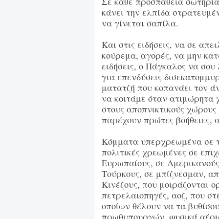
Σε κάθε προσπάθεια σωτηρίας
κάνει την ελπίδα στρατευμέν
να γίνεται σαπίλα.
Και στις ειδήσεις, να σε απ
κούρεμα, αγορές, να μην κατ
ειδήσεις, ο Πάγκαλος να σου
για επενδύσεις δισεκατομμυρ
ματατζή που κοπανάει τον άν
να κοιτάμε όταν ατιμώρητα 
στους αποπνικτικούς χώρους 
παρέχουν πρώτες βοήθειες, α
Κόμματα υπερχρεωμένα σε τρ
πολιτικές χρεωμένες σε επιχ
Ευρωπαίους, σε Αμερικανούς,
Τούρκους, σε μπίζνεσμαν, απ
Κινέζους, που μοιράζονται ο
πετρελαιοπηγές, αοζ, που στ
οποίων θέλουν να τα βυθίσο
πρωθυπουργών, φυσικά αέρια