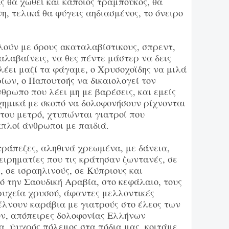
 θα χωθεί και κάποιος τραμπούκος, θα
η, τελικά θα φύγεις αηδιασμένος, το όνειρο
ειλούν με όρους ακαταλαβίστικους, σπρεντ,
αλαβαίνεις, να θες πέντε μάστερ να δεις
 λέει μαζί τα φάγαμε, ο Χρυσοχοϊδης να μιλά
ίων, ο Παπουτσής να δικαιολογεί τον
θρωπο που λέει μη με βαρέσεις, και εμείς
χημικά με σκοπό να δολοφονήσουν ρίχνονται
του μετρό, χτυπώνται γιατροί που
πλοί άνθρωποι με παιδιά.
άπεζες, αληθινά χρεωμένα, με δάνεια,
ειρηματίες που τις κράτησαν ζωντανές, σε
 σε ισραηλινούς, σε Κύπριους και
ό την Σαουδική Αραβία, στο κεφάλαιο, τους
ρυχεία χρυσού, άφαντες μελλοντικές
έλνουν καράβια με γιατρούς στο έλεος των
υν, απόπειρες δολοφονίας Ελλήνων
, ψυχρός πόλεμος στα πόδια μας, κοιτάμε,