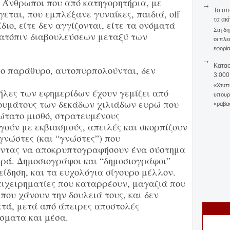
 Άνθρωποι που από κατηγορητήρια, με
To υπ
γεται, που εμπλέξανε γυναίκες, παιδιά, off
τα ακ
 ίδιο, είτε δεν αγγίζονται, είτε τα ονόματά
Στη δη
κατόπιν διαβουλεύσεων μεταξύ των
οι πλε
εφορία
Κατασ
το παράθυρο, αυτοπυρπολούνται, δεν
3.000
«Χτυπή
τήλες των εφημερίδων έχουν γεμίζει από
υπουργ
ουμάτους των δεκάδων χιλιάδων ευρώ που
«ραβασ
τώτατο μισθό, στρατευμένους
γούν με εκβιασμούς, απειλές και σκορπίζουν
 γνώστες (και “γνώστες”) που
ντας να αποκρυπτογραφήσουν ένα σύστημα
ρά. Δημοσιογράφοι και “δημοσιογράφοι”
είδηση, και τα ευχολόγια σίγουρο μέλλον.
πιχειρηματίες που καταρρέουν, μαγαζιά που
που χάνουν την δουλειά τους, και δεν
ετά, μετά από άπειρες αποστολές
σματα και μέσα.