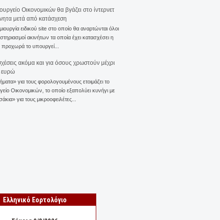
ουργείο Οικονομικών θα βγάζει στο ίντερνετ
ίνητα μετά από κατάσχεση
μιουργία ειδικού site στο οποίο θα αναρτώνται όλοι
ιστηριασμοί ακινήτων τα οποία έχει κατασχέσει η
 προχωρά το υπουργεί...
χέσεις ακόμα και για όσους χρωστούν μέχρι
 ευρώ
ματα» για τους φορολογουμένους ετοιμάζει το
είο Οικονομικών, το οποίο εξαπολύει κυνήγι με
άκια» για τους μικροοφειλέτες...