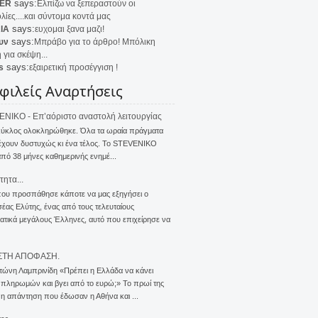
says:
ER
Ελπίζω να ξεπεραστούν οι
λίες....και σύντομα κοντά μας
says:
IA
ευχομαι ξανα μαζι!
says:
υν
Μπράβο για το άρθρο! Μπόλικη
 για σκέψη...
says:
s
εξαιρετική προσέγγιση !
φιλείς Αναρτήσεις
NIKO - Επ’αόριστο αναστολή λειτουργίας
κύκλος ολοκληρώθηκε. Όλα τα ωραία πράγματα
έχουν δυστυχώς κι ένα τέλος. Το STEVENIKO
πό 38 μήνες καθημερινής ενημέ...
τητα...
που προσπάθησε κάποτε να μας εξηγήσει ο
ας Ελύτης, ένας από τους τελευταίους
τικά μεγάλους Έλληνες, αυτό που επιχείρησε να
ΣΤΗ ΑΠΟΦΑΣΗ.
τώνη Λαμπρινίδη «Πρέπει η Ελλάδα να κάνει
 πληρωμών και βγει από το ευρώ;» Το πρωί της
 η απάντηση που έδωσαν η Αθήνα και ...