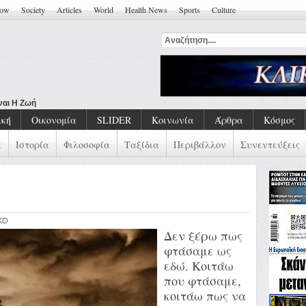
how
Society
Articles
World
Health News
Sports
Culture
αι Η Ζωή ''
ική
Οικονομία
SLIDER
Κοινωνία
Άρθρα
Κόσμος
α
Ιστορία
Φιλοσοφία
Ταξίδια
Περιβάλλον
Συνεντεύξεις
IKO
Δεν ξέρω πως
φτάσαμε ως
εδώ. Κοιτάω
που φτάσαμε,
κοιτάω πως να