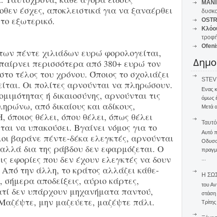
MANI
οθεν έσχες, αποκλειστικά για να ξαναέρθει
δυσκο
το εξωτερικό.
OSTR
Κλόο
τροφή
Ofeni
των πέντε χιλιάδων ευρώ φορολογείται,
Δημο
ς παίρνει περισσότερα από 380+ ευρώ τον
στο τέλος του χρόνου. Όποιος το σχολιάζει
STEVE
ρείται. Οι πολίτες αρνούνται να πληρώσουν.
Ενας 
ομιμότητας ή δικαιοσύνης, αρνούνται τις
όμως 
ληρώνω, από δικαίους και αδίκους,
Μετά α
 όποιος θέλει, όπου θέλει, όπως θέλει
Ταυτό
ται να υπακούσει. Βγαίνει νόμος για το
Αυτό 
ιοι βαράνε πέντε-δέκα ελεγκτές, αρνούνται
Οδυσσέ
, αλλά δια της ράβδου δεν εφαρμόζεται. Ο
πραγμα
τις εφορίες που δεν έχουν ελεγκτές να δουν
...
ι. Από την άλλη, το κράτος αλλάζει κάθε-
Η ΣΩ
 σήμερα αποδείξεις, αύριο κάρτες,
του Αν
ιατί δεν υπάρχουν μηχανήματα παντού,
στάση
Μαζέψτε, μην μαζεύετε, μαζέψτε πάλι.
Τρίτης