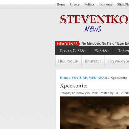
Home
Greece
Politics
Economy
Slide.S
Να Μπορείς Να Πεις ''Έτσι Είν
Πρώτη Σελίδα
Ελλάδα
Πολιτ
Πολιτισμός
Επιστήμη
Τεχνολογί
Home
»
FEATURE
,
MEDIABAR
» Χρεοκοπία
Χρεοκοπία
Τετάρτη 12 Οκτωβρίου 2011 Posted by STEVEN