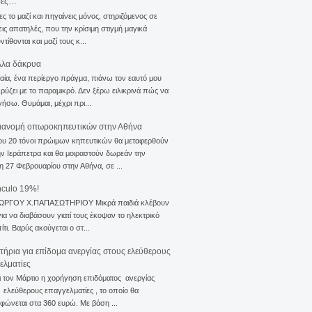
σες…
ς το μαζί και πηγαίνεις μόνος, στηριζόμενος σε
ις απατηλές, που την κρίσιμη στιγμή μαγικά
τίθονται και μαζί τους κ...
λλα δάκρυα
αία, ένα περίεργο πράγμα, πιάνω τον εαυτό μου
ρύζει με το παραμικρό. Δεν ξέρω ειλικρινά πώς να
γήσω. Θυμάμαι, μέχρι πρι...
ιανομή οπωροκηπευτικών στην Αθήνα
ου 20 τόνοι πρώιμων κηπευτικών θα μεταφερθούν
ν Ιεράπετρα και θα μοιραστούν δωρεάν την
η 27 Φεβρουαρίου στην Αθήνα, σε ...
nculo 19%!
ΙΩΡΓΟΥ Χ.ΠΑΠΑΣΩΤΗΡΙΟΥ Μικρά παιδιά κλέβουν
για να διαβάσουν γιατί τους έκοψαν το ηλεκτρικό
ίτι. Βαρύς ακούγεται ο στ...
ιτήρια για επίδομα ανεργίας στους ελεύθερους
ελματίες
ι τον Μάρτιο η χορήγηση επιδόματος ανεργίας
ελεύθερους επαγγελματίες , το οποίο θα
φώνεται στα 360 ευρώ. Με βάση ...