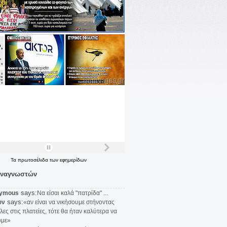
Τα
πρωτοσέλιδα
των
εφημερίδων
αναγνωστών
says:
ymous
Να είσαι καλά "πατρίδα" ...
says:
υν
«αν είναι να νικήσουμε στήνοντας
λες στις πλατείες, τότε θα ήταν καλύτερα να
υμε»