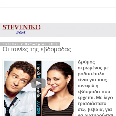
Κυριακή 2 Οκτωβρίου 2011
Οι ταινίες της εβδομάδας
Δρόμος
στρωμένος με
ροδοπέταλα
είναι για τους
σινεφίλ η
εβδομάδα που
έρχεται. Με λίγο
τρισδιάστατο
σεξ, βέβαια, για
να διατηρούνται