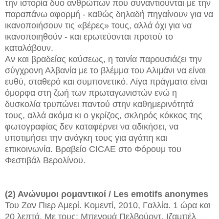
την ιστορία δυο ανθρώπων που συναντιούνται με την
παραπάνω αφορμή - καθώς δηλαδή πηγαίνουν για να
ικανοποιήσουν τις «βέρες» τους, αλλά όχι για να
ικανοποιηθούν - και ερωτεύονται προτού το
καταλάβουν.
Αν και βραδείας καύσεως, η ταινία παρουσιάζει την
σύγχρονη Αλβανία με το βλέμμα του Αλιμάνι να είναι
ευθύ, σταθερό και συμπονετικό. Λίγα πράγματα είναι
όμορφα στη ζωή των πρωταγωνιστών ενώ η
δυσκολία τρυπώνει παντού στην καθημερινότητά
τους, αλλά ακόμα κι ο γκρίζος, σκληρός κόκκος της
φωτογραφίας δεν καταφέρνει να αδικήσει, να
υποτιμήσει την ανάγκη τους για αγάπη και
επικοινωνία. Βραβείο CICAE στο Φόρουμ του
Φεστιβάλ Βερολίνου.
(2) Ανώνυμοι ρομαντικοί / Les emotifs anonymes
Του Ζαν Πιερ Αμερί. Κομεντί, 2010, Γαλλία. 1 ώρα και
20 λεπτά. Με τους: Μπενουά Πελβούρντ, Ιζαμπέλ