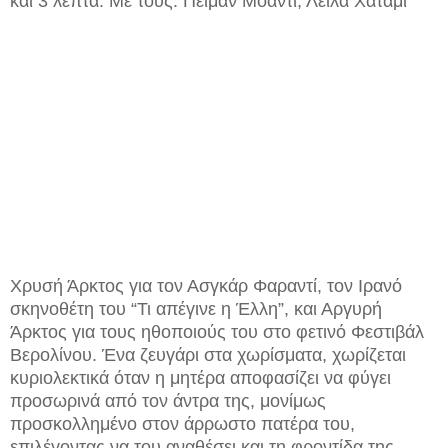
και 3 λεπτά. Με τους: Πεϊμάν Μοαντί, Λέιλα Χατάμι
Χρυσή Άρκτος για τον Ασγκάρ Φαραντί, τον Ιρανό
σκηνοθέτη του “Τι απέγινε η Έλλη”, και Αργυρή
Άρκτος για τους ηθοποιούς του στο φετινό Φεστιβάλ
Βερολίνου. Ένα ζευγάρι στα χωρίσματα, χωρίζεται
κυριολεκτικά όταν η μητέρα αποφασίζει να φύγει
προσωρινά από τον άντρα της, μονίμως
προσκολλημένο στον άρρωστο πατέρα του,
επιλέγοντας να του αναθέσει και τη φροντίδα της