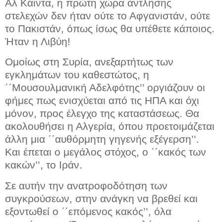
Αλ Κάιντα, η πρώτη χώρα άντλησης
στελεχών δεν ήταν ούτε το Αφγανιστάν, ούτε
το Πακιστάν, όπως ίσως θα υπέθετε κάποιος.
Ήταν η Λιβύη!
Ομοίως στη Συρία, ανεξαρτήτως των
εγκλημάτων του καθεστώτος, η
΄΄Μουσουλμανική Αδελφότης’’ οργιάζουν οι
φήμες πως ενισχύεται από τις ΗΠΑ και όχι
μόνον, προς έλεγχο της καταστάσεως. Θα
ακολουθήσει η Αλγερία, όπου προετοιμάζεται
άλλη μια ΄΄αυθόρμητη γηγενής εξέγερση’’.
Και έπεται ο μεγάλος στόχος, ο ΄΄κακός των
κακών’’, το Ιράν.
Σε αυτήν την ανατροφοδότηση των
συγκρούσεων, στην ανάγκη να βρεθεί και
εξοντωθεί ο ΄΄επόμενος κακός’’, όλα