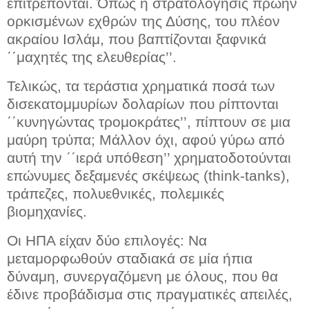
επιτρέπονται. Όπως η στρατολόγησις πρώην
ορκισμένων εχθρών της Δύσης, του πλέον
ακραίου Ισλάμ, που βαπτίζονται ξαφνικά
΄΄μαχητές της ελευθερίας’’.
Τελικώς, τα τεράστια χρηματικά ποσά των
δισεκατομμυρίων δολαρίων που ρίπτονται
΄΄κυνηγώντας τρομοκράτες’’, πίπτουν σε μια
μαύρη τρύπα; Μάλλον όχι, αφού γύρω από
αυτή την ΄΄ιερά υπόθεση’’ χρηματοδοτούνται
επώνυμες δεξαμενές σκέψεως (think-tanks),
τράπεζες, πολυεθνικές, πολεμικές
βιομηχανίες.
Oι ΗΠΑ είχαν δύο επιλογές: Να
μεταμορφωθούν σταδιακά σε μία ήπια
δύναμη, συνεργαζόμενη με όλους, που θα
έδινε προβάδισμα στις πραγματικές απειλές,