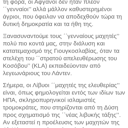
τη φορά, οι Αφγανοί δεν ήταν πλέον
΄΄γενναίοι’’ αλλά μάλλον καθυστερημένοι
άγριοι, που όφειλαν να αποδεχθούν τώρα τη
δυτική δημοκρατία και τα ήθη της.
Ξανασυναντούμε τους ΄΄γενναίους μαχητές’’
πολύ πιο κοντά μας, στην διάλυση και
κατατεμαχισμό της Γιουγκοσλαβίας, όταν τα
στελέχη του ΄΄στρατού απελευθέρωσης του
Κοσόβου’’ (KLA) εκπαιδεύονταν από
λεγεωνάριους του Λάντεν.
Σήμερα, οι Λίβυοι ΄΄μαχητές της ελευθερίας’’
είναι, όπως φημολογείται εντός των ιδίων των
ΗΠΑ, σκληροπυρηνικοί ισλαμιστές
τρομοκράτες, που στηρίζονται από τη Δύση
προς σχηματισμό της ΄΄νέας λιβυκής τάξης’’.
Αν εξεταστεί η προέλευσις των μαχητών της