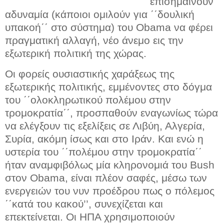
επισημαίνουν
αδυναμία (κάποιοι ομιλούν για ΄΄δουλική
υπακοή΄΄ στο σύστημα) του Obama να φέρει
πραγματική αλλαγή, νέο άνεμο εις την
εξωτερική πολιτική της χώρας.
Οι φορείς ουσιαστικής χαράξεως της
εξωτερικής πολιτικής, εμμένοντες στο δόγμα
του ΄΄ολοκληρωτικού πολέμου στην
τρομοκρατία΄΄, προσπαθούν εναγωνίως τώρα
να ελέγξουν τις εξελίξεις σε Λιβύη, Αλγερία,
Συρία, ακόμη ίσως και στο Ιράν. Και ενώ η
υστερία του ΄΄πολέμου στην τρομοκρατία΄΄
ήταν αναμφιβόλως μία κληρονομιά του Bush
στον Obama, είναι πλέον σαφές, μέσω των
ενεργειών του νυν προέδρου πως ο πόλεμος
΄΄κατά του κακού’’, συνεχίζεται και
επεκτείνεται. Οι ΗΠΑ χρησιμοποιούν