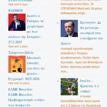
δυστυχώς κι ένα τέλος. Το
Πριν από 6 ώρες
STEVENIKO Μετά από 38 μήνες
KADMOS
καθημερινής ενημέ...
Ακούει ο
Τσίπρας το
Ερντογάν: Δε
χλιμίντρισ
θα μείνουμε
μα των
σιωπηλοί στα
αλόγων της Ιστορίας ;
εγκλήματα του
27.2.2025
Άσαντ
Πριν από 1 μήνα
Αυστηρή προειδοποίηση
Τροφώνιο Ωδείο
απηύθυνε ο Τούρκος
Mουσικές
πρωθυπουργός, Ρετζέπ Ταγίπ
Ερντογάν , προς τον Μπασάρ Αλ
σπουδές
Άσαντ, λέγοντας μεταξύ άλλων
για όλες τις
πως...
ηλικίες -
Εγγραφές 2025-2026
Ιταλία -
Πριν από 11 μήνες
Κροατία 1-1
ΕΛΜΕ Βοιωτίας
(video)
ΕΛΜΕ Βοιωτίας
Η Ιταλία
Προβληματισμός ενόψει
προηγήθηκε ξανά, όμως έμεινε
των δυσμενών
στο 1-1 (και) με την Κροατία και