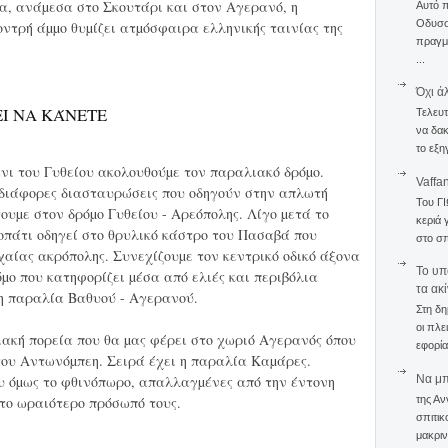
α, ανάµεσα στο Σκουτάρι και στον Αγερανό, η
Αυτό 
Οδυσσέ
οντρή άµµο θυµίζει ατµόσφαιρα ελληνικής ταινίας της
πραγμα
...
Όχι ά
Ι ΝΑ ΚΆΝΕΤΕ
Τελευτ
να δακ
το εξη
άνι του Γυθείου ακολουθούµε τον παραλιακό δρόµο.
Vaffa
 διάφορες διασταυρώσεις που οδηγούν στην απλωτή
Του Γ
υµε στον δρόµο Γυθείου - Αρεόπολης. Λίγο µετά το
κεριά 
πάτι οδηγεί στο θρυλικό κάστρο του Πασαβά που
στο σπ
χαίας ακρόπολης. Συνεχίζουµε τον κεντρικό οδικό άξονα
To υπ
όµο που κατηφορίζει µέσα από ελιές και περιβόλια
τα ακ
η παραλία Βαθυού - Αγερανού.
Στη δη
οι πλε
ακή πορεία που θα µας φέρει στο χωριό Αγερανός όπου
εφορία
του Αντωνόµπεη. Σειρά έχει η παραλία Καµάρες.
Να μπο
υ όµως το φθινόπωρο, απαλλαγµένες από την έντονη
της Αν
το ωραιότερο πρόσωπό τους.
σπιτικ
μακριν