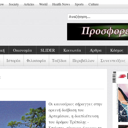
how
Society
Articles
World
Health News
Sports
Culture
ναι Η Ζ
ική
Οικονομία
SLIDER
Κοινωνία
Άρθρα
Κόσμος
α
Ιστορία
Φιλοσοφία
Ταξίδια
Περιβάλλον
Συνεντεύξεις
ς
Oι καινούριες σήραγγες στην
ορεινή διάβαση του
Αρτεµίσιου, η διαπλάτυνση
του δρόµου Τρίπολης -
Σπάρτης, σίγουρα έφεραν τη