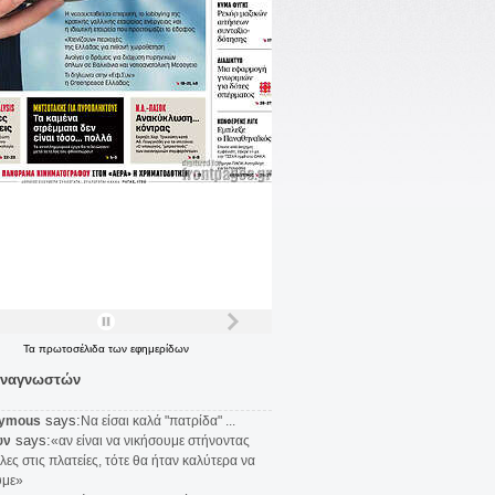
Τα
πρωτοσέλιδα
των
εφημερίδων
αναγνωστών
says:
ymous
Να είσαι καλά "πατρίδα" ...
says:
υν
«αν είναι να νικήσουμε στήνοντας
λες στις πλατείες, τότε θα ήταν καλύτερα να
υμε»