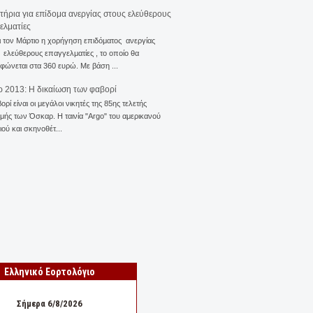
ιτήρια για επίδομα ανεργίας στους ελεύθερους
ελματίες
ι τον Μάρτιο η χορήγηση επιδόματος ανεργίας
ελεύθερους επαγγελματίες , το οποίο θα
φώνεται στα 360 ευρώ. Με βάση ...
 2013: Η δικαίωση των φαβορί
ορί είναι οι μεγάλοι νικητές της 85ης τελετής
ής των Όσκαρ. Η ταινία "Αrgo" του αμερικανού
ού και σκηνοθέτ...