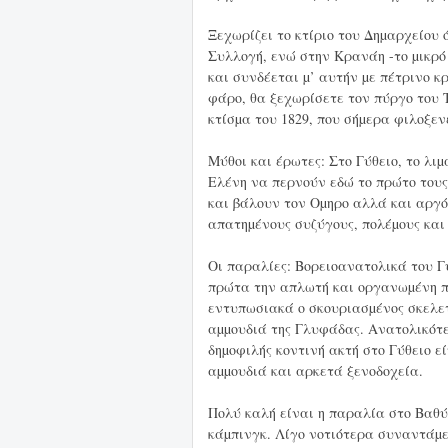
Ξεχωρίζει το κτίριο του Δηµαρχείου 
Συλλογή, ενώ στην Κρανάη -το µικρό
και συνδέεται µ’ αυτήν µε πέτρινο κρ
φάρο, θα ξεχωρίσετε τον πύργο του 
κτίσµα του 1829, που σήµερα φιλοξεν
Μύθοι και έρωτες: Στο Γύθειο, το λιµ
Ελένη να περνούν εδώ το πρώτο τους
και βάλουν τον Οµηρο αλλά και αργό
απατηµένους συζύγους, πολέµους κα
Οι παραλίες: Βορειοανατολικά του Γ
πρώτα την απλωτή και οργανωµένη π
εντυπωσιακά ο σκουριασµένος σκελετ
αµµουδιά της Γλυφάδας. Ανατολικότε
δηµοφιλής κοντινή ακτή στο Γύθειο ε
αµµουδιά και αρκετά ξενοδοχεία.
Πολύ καλή είναι η παραλία στο Βαθ
κάµπινγκ. Λίγο νοτιότερα συναντάµε