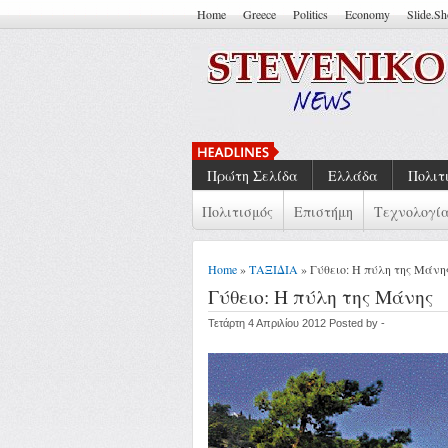
Home
Greece
Politics
Economy
Slide.S
Να Μπορείς Να Πεις ''Έτσι Εί
Πρώτη Σελίδα
Ελλάδα
Πολιτ
Πολιτισμός
Επιστήμη
Τεχνολογί
Home
»
ΤΑΞΙΔΙΑ
» Γύθειο: Η πύλη της Μάνη
Γύθειο: Η πύλη της Μάνης
Τετάρτη 4 Απριλίου 2012 Posted by -