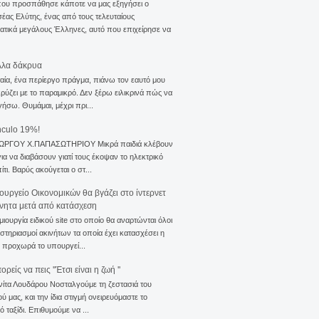
που προσπάθησε κάποτε να μας εξηγήσει ο
ας Ελύτης, ένας από τους τελευταίους
τικά μεγάλους Έλληνες, αυτό που επιχείρησε να
λλα δάκρυα
αία, ένα περίεργο πράγμα, πιάνω τον εαυτό μου
ρύζει με το παραμικρό. Δεν ξέρω ειλικρινά πώς να
γήσω. Θυμάμαι, μέχρι πρι...
nculo 19%!
ΙΩΡΓΟΥ Χ.ΠΑΠΑΣΩΤΗΡΙΟΥ Μικρά παιδιά κλέβουν
για να διαβάσουν γιατί τους έκοψαν το ηλεκτρικό
ίτι. Βαρύς ακούγεται ο στ...
ουργείο Οικονομικών θα βγάζει στο ίντερνετ
ίνητα μετά από κατάσχεση
μιουργία ειδικού site στο οποίο θα αναρτώνται όλοι
ιστηριασμοί ακινήτων τα οποία έχει κατασχέσει η
 προχωρά το υπουργεί...
ρείς να πεις ''Έτσι είναι η ζωή ''
νίτα Λουδάρου Νοσταλγούμε τη ζεστασιά του
ού μας, και την ίδια στιγμή ονειρευόμαστε το
ό ταξίδι. Επιθυμούμε να ...