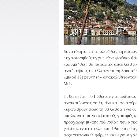
δυνατότητα να απολαύσεις τη διαµονή
ευχαριστηθείς εγγυηµένα φρέσκο ψάρι
κολυµπήσεις σε παραλίες αποκλειστικ
αναζητήσεις εναλλακτικά τη δροσιά 
«µικρό εξερευνητή» ανακαλύπτοντας
Μάνη.
Τι θα δείτε: Το Γύθειο, εντυπωσιακ
αντικρίζοντας το λιµάνι και το απέ
κυµατισµούς προς τη θάλασσα ενώ οι
µπαλκόνια, οι νεοκλασικές γραµµές 
πρόσχαρης µικρής πολιτείας που αγκ
χτίστηκαν στα τέλη του 19ου και στι
αρχιτεκτονικές φόρµες και έχουν χα