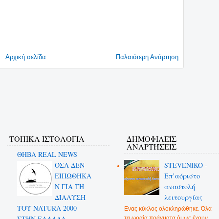
Αρχική σελίδα
Παλαιότερη Ανάρτηση
ΤΟΠΙΚΑ ΙΣΤΟΛΟΓΙΑ
ΔΗΜΟΦΙΛΕΊΣ
ΑΝΑΡΤΉΣΕΙΣ
ΘΗΒΑ REAL NEWS
ΟΣΑ ΔΕN
STEVENIKO -
ΕΙΠΩΘΗΚΑ
Επ’αόριστο
Ν ΓΙΑ ΤΗ
αναστολή
ΔΙΑΛΥΣΗ
λειτουργίας
ΤΟΥ NATURA 2000
Ενας κύκλος ολοκληρώθηκε. Όλα
ΣΤΗΝ ΕΛΛΑΔΑ
τα ωραία πράγματα όμως έχουν