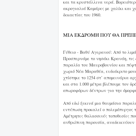
και τα κρυστάλλινα νερά. Βορειότερ
ακρογιαλιά Καµάρες µε χαλίκι και χ
δεκαετίας του 1960.
ΜΙΑ ΕΚΔΡΟΜΉ ΠΟΥ ΘΑ ΠΡΈΠΕ
Γύθειο - Βαθύ Αγερανού: Από το λιµ
Προσπερνάµε το νησάκι Κρανάη, τις
παραλία του Μαυροβουνίου και πέφτο
χωριό Νέα Μαραθέα, ευδιάκριτο µονο
χτίστηκε το 1254 στ’ αποµεινάρια αρ
και στα 1.000 µέτρα βλέπουµε τον δρ
οπωροφόρων δέντρων για την όµορφ
Από εδώ ξεκινά µια θαυµάσια παραλι
εντύπωση προκαλεί ο πολεµόπυργος 
Αµέτρητες θαλασσινές τοποθεσίες πο
ανθρώπινη παρουσία, αναδεικνύουν 