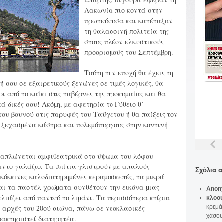
Λακωνία πιο κοντά στην
πρωτεύουσα και κατέταξαν
τη θαλασσινή πολιτεία της
στους πλέον ελκυστικούς
προορισµούς του Σεπτέµβρη.
Τούτη την εποχή θα έχεις τη
 σου σε εξαιρετικούς ξενώνες σε τιµές λογικές, θα
 από το καΐκι στις ταβέρνες της προκυµαίας και θα
ά δικές σου! Ακόµη, µε αφετηρία το Γύθειο θ’
του βουνού στις παρυφές του Ταΰγετου ή θα παίξεις τον
 ξεχασµένα κάστρα και πολεµόπυργους στην κοντινή
ό, απλώνεται αµφιθεατρικά στο ύψωµα του λόφου
ραντο γαλάζιο. Τα σπίτια γλιστρούν µε απαλούς
Σχόλια 
 κόκκινες καλοδιατηρηµένες κεραµοσκεπές, τα µικρά
και τα παστέλ χρώµατα συνθέτουν την εικόνα µιας
Anon
αλιάζει από παντού το λιµάνι. Τα περισσότερα κτίρια
κλοο
ς αρχές του 20ού αιώνα, πάνω σε νεοκλασικές
κρεμά
χάσο
ρακτηριστεί διατηρητέα.