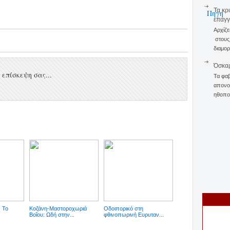
Τα κρ
Πηγη
επαγγ
Αρχίζε
στους 
διαμορ
Όσκαρ
επίσκεψη σας...
Τα φαβ
απονομ
ηθοποι
: Το
Κοζάνη-Μαστοροχωριά
Οδοιπορικό στη
Βοΐου: Ωδή στην...
φθινοπωρινή Ευρυταν...