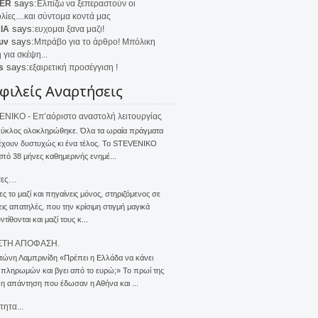
says:
ER
Ελπίζω να ξεπεραστούν οι
λίες....και σύντομα κοντά μας
says:
IA
ευχομαι ξανα μαζι!
says:
υν
Μπράβο για το άρθρο! Μπόλικη
 για σκέψη...
says:
s
εξαιρετική προσέγγιση !
φιλείς Αναρτήσεις
NIKO - Επ’αόριστο αναστολή λειτουργίας
κύκλος ολοκληρώθηκε. Όλα τα ωραία πράγματα
έχουν δυστυχώς κι ένα τέλος. Το STEVENIKO
πό 38 μήνες καθημερινής ενημέ...
σες…
ς το μαζί και πηγαίνεις μόνος, στηριζόμενος σε
ις απατηλές, που την κρίσιμη στιγμή μαγικά
τίθονται και μαζί τους κ...
ΣΤΗ ΑΠΟΦΑΣΗ.
τώνη Λαμπρινίδη «Πρέπει η Ελλάδα να κάνει
 πληρωμών και βγει από το ευρώ;» Το πρωί της
 η απάντηση που έδωσαν η Αθήνα και ...
τητα...