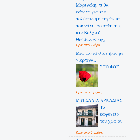
Μαρινάκη, τι θα
κάνετε για την
πολύτεκνη οικογένεια
που χάνει το σπίτι της
στο Κολχικό
Θεσσαλονίκης;
Πριν από 1 ώρα
Μια ματιά στον ήλιο με
γιορτινά...
ΣΤΟ ΦΩΣ
Πριν από 4 μήνες
ΜΥΓΔΑΛΙΑ ΑΡΚΑΔΙΑΣ
Το
καφενείο
του χωριού
Πριν από 1 χρόνια