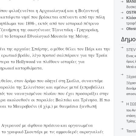
MANI
δυσκο
όπου φιλοξενείται η Αρχαιολογική και η Βυζαντινή
OSTR
 κατάφυτο νησί που βρίσκεται απέναντι από την πόλη
Κλόο
ηπίδωµα του 1898-, εκτός από τον ιστορικό πέτρινο
τροφή
Τζανήµπεη της οικογένειας Τζανετάκη - Γρηγοράκη,
Ofeni
εί το Ιστορικό Εθνολογικό Μουσείο της Μάνης.
Δημο
άνι της αρχαίας Σπάρτης, ο µύθος θέλει τον Πάρι και την
STEVE
 ερωτικό βράδυ, λίγο προτού σαλπάρουν για την Τροία
Ενας 
τερα το Hollywood να πλάθουν ιστορίες για
όμως 
Μετά α
ι ηρωικά κατορθώµατα.
Ξέχα
υθείου, στον δρόµο που οδηγεί στη Σκάλα, συναντάµε
Ξέχασε
αραλία της Σελινίτσας και αµέσως µετά ξεπροβάλλει
δυνάμε
ός του ναυαγισµένου πλοίου που έχει προσαράξει στην
αποσυν
ρα ακολουθούν οι παραλίες Βαλτάκι και Τρίνησα. Η πιο
Η ΣΩ
ίναι το Μαυροβούνι (4 χλµ.) µε θαυµάσια ξανθωπή
του Αν
στάση
Τρίτης
ύ Αγερανού µε άφθονο πράσινο και οργανωµένα
 το γραφικό Σκουτάρι µε τις αµµουδερές ακρογιαλιές
Ταυτό