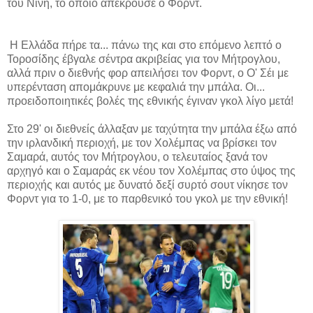
του Νίνη, το οποίο απέκρουσε ο Φορντ.
Η Ελλάδα πήρε τα... πάνω της και στο επόμενο λεπτό ο
Τοροσίδης έβγαλε σέντρα ακριβείας για τον Μήτρογλου,
αλλά πριν ο διεθνής φορ απειλήσει τον Φορντ, ο Ο' Σέι με
υπερένταση απομάκρυνε με κεφαλιά την μπάλα. Οι...
προειδοποιητικές βολές της εθνικής έγιναν γκολ λίγο μετά!
Στο 29' οι διεθνείς άλλαξαν με ταχύτητα την μπάλα έξω από
την ιρλανδική περιοχή, με τον Χολέμπας να βρίσκει τον
Σαμαρά, αυτός τον Μήτρογλου, ο τελευταίος ξανά τον
αρχηγό και ο Σαμαράς εκ νέου τον Χολέμπας στο ύψος της
περιοχής και αυτός με δυνατό δεξί συρτό σουτ νίκησε τον
Φορντ για το 1-0, με το παρθενικό του γκολ με την εθνική!