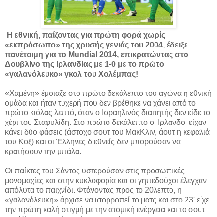
Η εθνική, παίζοντας για πρώτη φορά χωρίς
«εκπρόσωπο» της χρυσής γενιάς του 2004, έδειξε
πανέτοιμη για το Mundial 2014, επικρατώντας στο
Δουβλίνο της Ιρλανδίας με 1-0 με το πρώτο
«γαλανόλευκο» γκολ του Χολέμπας!
«Χαμένη» έμοιαζε στο πρώτο δεκάλεπτο του αγώνα η εθνική
ομάδα και ήταν τυχερή που δεν βρέθηκε να χάνει από το
πρώτο κιόλας λεπτό, όταν ο Ισραηλινός διαιτητής δεν είδε το
χέρι του Σταφυλίδη. Στο πρώτο δεκάλεπτο οι Ιρλανδοί είχαν
κάνει δύο φάσεις (άστοχο σουτ του ΜακΚλιν, άουτ η κεφαλιά
του Κοξ) και οι Έλληνες διεθνείς δεν μπορούσαν να
κρατήσουν την μπάλα.
Οι παίκτες του Σάντος υστερούσαν στις προσωπικές
μονομαχίες και στην κυκλοφορία και οι γηπεδούχοι έλεγχαν
απόλυτα το παιχνίδι. Φτάνοντας προς το 20λεπτο, η
«γαλανόλευκη» άρχισε να ισορροπεί το ματς και στο 23' είχε
την πρώτη καλή στιγμή με την ατομική ενέργεια και το σουτ