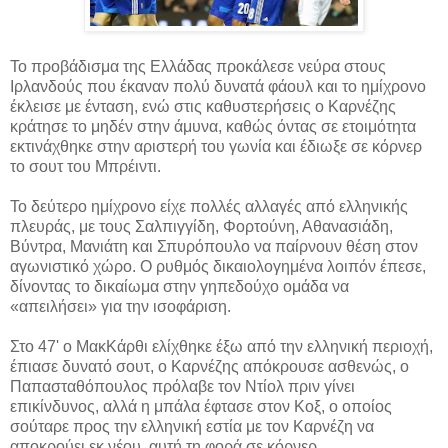
Το προβάδισμα της Ελλάδας προκάλεσε νεύρα στους
Ιρλανδούς που έκαναν πολύ δυνατά φάουλ και το ημίχρονο
έκλεισε με ένταση, ενώ στις καθυστερήσεις ο Καρνέζης
κράτησε το μηδέν στην άμυνα, καθώς όντας σε ετοιμότητα
εκτινάχθηκε στην αριστερή του γωνία και έδιωξε σε κόρνερ
το σουτ του Μπρέιντι.
Το δεύτερο ημίχρονο είχε πολλές αλλαγές από ελληνικής
πλευράς, με τους Σαλπιγγίδη, Φορτούνη, Αθανασιάδη,
Βύντρα, Μανιάτη και Σπυρόπουλο να παίρνουν θέση στον
αγωνιστικό χώρο. Ο ρυθμός δικαιολογημένα λοιπόν έπεσε,
δίνοντας το δικαίωμα στην γηπεδούχο ομάδα να
«απειλήσει» για την ισοφάριση.
Στο 47' ο ΜακΚάρθι ελίχθηκε έξω από την ελληνική περιοχή,
έπιασε δυνατό σουτ, ο Καρνέζης απόκρουσε ασθενώς, ο
Παπασταθόπουλος πρόλαβε τον Ντίολ πριν γίνει
επικίνδυνος, αλλά η μπάλα έφτασε στον Κοξ, ο οποίος
σούταρε προς την ελληνική εστία με τον Καρνέζη να
αποκρούει εκ νέου, αυτή τη φορά σε κόρνερ.