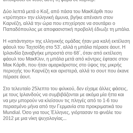
Δύο λεπτά μετά ο Κοξ, από πάσα του ΜακΚάρθι που
«τρύπησε» την ελληνική άμυνα, βγήκε απέναντι στον
Καρνέζη, αλλά την ώρα που επιχείρησε να σουτάρει ο
Παπαδόπουλος με αποφασιστική προβολή έδιωξε τη μπάλα.
Η «απάντηση» της ελληνικής ομάδας ήταν μια καλή εκτέλεση
φάουλ του Ταχτσίδη στο 53', αλλά η μπάλα πέρασε άουτ. Η
Ιρλανδία ξαναβγήκε μπροστά στο 68΄, όταν από εκτέλεση
φάουλ του ΜακΚλιν, η μπάλα μετά από κόντρες έφτασε στον
Μακ Κάρθι, που ήταν αμαρκάριστος στο ύψος της μικρής
περιοχής του Καρνέζη και αριστερά, αλλά το σουτ που έκανε
πέρασε άουτ.
Στο τελευταίο 25λεπτο του φιλικού, δεν είχαμε άλλες φάσεις,
με τους Ιρλανδούς να συμβιβάζονται με ακόμα μία ήττα και
να μην μπορούν να κλείσουν τις πληγές από το 1-6 του
περασμένο μήνα από την Γερμανία στα προκριματικά του
Mundial. Όσο για τους Έλληνες, γιόρτασαν το φινάλε του
2012 με μια νίκη ψυχολογίας...