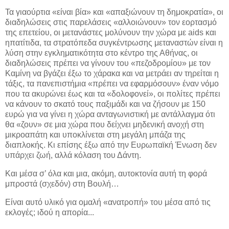
Τα γιαούρτια «είναι βία» και «απαξιώνουν τη δημοκρατία», οι
διαδηλώσεις στις παρελάσεις «αλλοιώνουν» τον εορτασμό
της επετείου, οι μετανάστες μολύνουν την χώρα με aids και
ηπατίτιδα, τα στρατόπεδα συγκέντρωσης μεταναστών είναι η
λύση στην εγκληματικότητα στο κέντρο της Αθήνας, οι
διαδηλώσεις πρέπει να γίνουν του «πεζοδρομίου» με τον
Καμίνη να βγάζει έξω το χάρακα και να μετράει αν τηρείται η
τάξις, τα πανεπιστήμια «πρέπει να εφαρμόσουν» έναν νόμο
που τα ακυρώνει έως και τα «δολοφονεί», οι πολίτες πρέπει
να κάνουν το σκατό τους παξιμάδι και να ζήσουν με 150
ευρώ για να γίνει η χώρα ανταγωνιστική με αντάλλαγμα ότι
θα «ζουν» σε μια χώρα που δείχνει μηδενική ανοχή στη
μικροαπάτη και υποκλίνεται στη μεγάλη μπάζα της
διαπλοκής. Κι επίσης έξω από την Ευρωπαϊκή Ένωση δεν
υπάρχει ζωή, αλλά κόλαση του Δάντη.
Και μέσα σ’ όλα και μια, ακόμη, αυτοκτονία αυτή τη φορά
μπροστά (σχεδόν) στη Βουλή…
Είναι αυτό υλικό για ομαλή «ανατροπή» του μέσα από τις
εκλογές; ιδού η απορία...