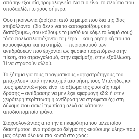
από την εξουσία, τρομολαγνεία. Να πιο είναι το πλαίσιο που
υποδαυλίζει το χάος σήμερα.
Όσο η κοινωνία ζορίζεται από τα μέτρα που δια της βίας
επιβάλλονται (βία δεν είναι το «αποφασίζουμε και
διατάζουμε», σου κόβουμε το μισθό και κόψε το λαιμό σου;)
τόσο πολλαπλασιάζονται τα μέτρα – και η ρητορική που τα
καμουφλάρει και τα στηρίζει – περιορισμού των
αντιδράσεων που έρχονται ως φυσικό παρεπόμενο στην
πίεση, στο στραγγαλισμό, στην αφαίμαξη, στην εξαθλίωση.
Ή να στραφούν αλλού.
Το ζήτημα για τους πραγματικούς «αρχιστράτηγους του
μπάχαλου» κατά την καρχιμάκειο ρήση, τους Μπένηδες και
τους τρελαντώνηδες είναι το αξίωμα της φυσικής περί
δράσης – αντίδρασης να μην έχει εφαρμογή εδώ ή στην
χειρότερη περίπτωση η αντίδραση να στρέφεται όχι στη
δύναμη που ασκεί την πίεση αλλά σε κάποιον
αποδιοπομπαίο τράγο.
Σταχυολογώντας από την επικαιρότητα του τελευταίου
διαστήματος, ένα πρόχειρο δείγμα της «καύσιμης ύλης» που
μας φέρνει όλο και πιο κοντά στο χάος: