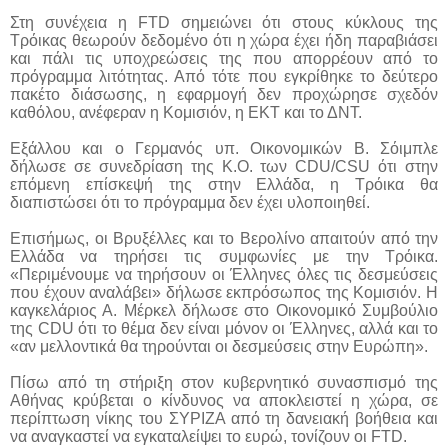
Στη συνέχεια η FTD σημειώνει ότι στους κύκλους της
Τρόικας θεωρούν δεδομένο ότι η χώρα έχει ήδη παραβιάσει
και πάλι τις υποχρεώσεις της που απορρέουν από το
πρόγραμμα λιτότητας. Από τότε που εγκρίθηκε το δεύτερο
πακέτο διάσωσης, η εφαρμογή δεν προχώρησε σχεδόν
καθόλου, ανέφεραν η Κομισιόν, η ΕΚΤ και το ΔΝΤ.
Εξάλλου και ο Γερμανός υπ. Οικονομικών Β. Σόιμπλε
δήλωσε σε συνεδρίαση της Κ.Ο. των CDU/CSU ότι στην
επόμενη επίσκεψή της στην Ελλάδα, η Τρόικα θα
διαπιστώσει ότι το πρόγραμμα δεν έχει υλοποιηθεί.
Επισήμως, οι Βρυξέλλες και το Βερολίνο απαιτούν από την
Ελλάδα να τηρήσει τις συμφωνίες με την Τρόικα.
«Περιμένουμε να τηρήσουν οι Έλληνες όλες τις δεσμεύσεις
που έχουν αναλάβει» δήλωσε εκπρόσωπος της Κομισιόν. Η
καγκελάριος Α. Μέρκελ δήλωσε στο Οικονομικό Συμβούλιο
της CDU ότι το θέμα δεν είναι μόνον οι Έλληνες, αλλά και το
«αν μελλοντικά θα τηρούνται οι δεσμεύσεις στην Ευρώπη».
Πίσω από τη στήριξη στον κυβερνητικό συνασπισμό της
Αθήνας κρύβεται ο κίνδυνος να αποκλειστεί η χώρα, σε
περίπτωση νίκης του ΣΥΡΙΖΑ από τη δανειακή βοήθεια και
να αναγκαστεί να εγκαταλείψει το ευρώ, τονίζουν οι FTD.