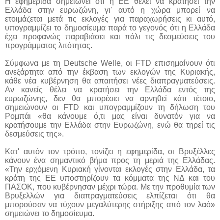
H εφημερίδα σημειώνει ότι η ΕΕ θέλει να κρατήσει την
Ελλάδα στην ευρωζώνη, γι' αυτό η χώρα μπορεί να
ετοιμάζεται μετά τις εκλογές για παραχωρήσεις κι αυτό,
υπογραμμίζει το δημοσίευμα παρά το γεγονός ότι η Ελλάδα
έχει προφανώς παραβιάσει και πάλι τις δεσμεύσεις του
προγράμματος λιτότητας.
Σύμφωνα με τη Deutsche Welle, οι FTD επισημαίνουν ότι
ανεξάρτητα από την έκβαση των εκλογών της Κυριακής,
κάθε νέα κυβέρνηση θα απαιτήσει νέες διαπραγματεύσεις.
Αν κανείς θέλει να κρατήσει την Ελλάδα εντός της
ευρωζώνης, δεν θα μπορέσει να αρνηθεί κάτι τέτοιο,
σημειώνουν οι FTD και υπογραμμίζουν τη δήλωση του
Ρομπάι «θα κάνουμε ό,τι μας είναι δυνατόν για να
κρατήσουμε την Ελλάδα στην Ευρωζώνη, ενώ θα τηρεί τις
δεσμεύσεις της».
Κατ' αυτόν τον τρόπο, τονίζει η εφημερίδα, οι Βρυξέλλες
κάνουν ένα σημαντικό βήμα προς τη μεριά της Ελλάδας.
«Την ερχόμενη Κυριακή γίνονται εκλογές στην Ελλάδα, τα
κράτη της ΕΕ υποστηρίζουν τα κόμματα της ΝΔ και του
ΠΑΣΟΚ, που κυβέρνησαν μέχρι τώρα. Με την προθυμία των
Βρυξελλών για διαπραγματεύσεις ελπίζεται ότι θα
μπορούσαν να τύχουν μεγαλύτερης στήριξης από τον λαό»
σημειώνει το δημοσίευμα.