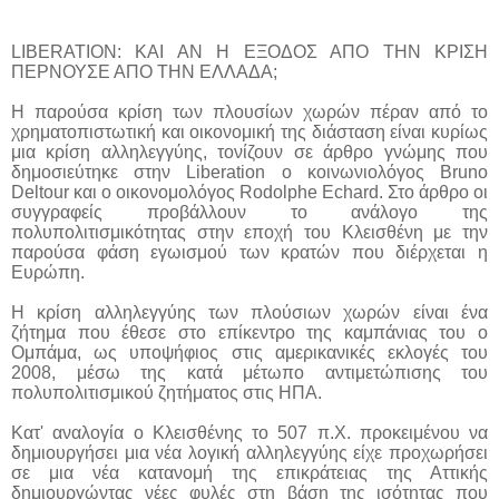
LIBERATION: ΚΑΙ ΑΝ Η ΕΞΟΔΟΣ ΑΠΟ ΤΗΝ ΚΡΙΣΗ
ΠΕΡΝΟΥΣΕ ΑΠΟ ΤΗΝ ΕΛΛΑΔΑ;
Η παρούσα κρίση των πλουσίων χωρών πέραν από το
χρηματοπιστωτική και οικονομική της διάσταση είναι κυρίως
μια κρίση αλληλεγγύης, τονίζουν σε άρθρο γνώμης που
δημοσιεύτηκε στην Liberation ο κοινωνιολόγος Bruno
Deltour και ο οικονομολόγος Rodolphe Echard. Στο άρθρο οι
συγγραφείς προβάλλουν το ανάλογο της
πολυπολιτισμικότητας στην εποχή του Κλεισθένη με την
παρούσα φάση εγωισμού των κρατών που διέρχεται η
Ευρώπη.
Η κρίση αλληλεγγύης των πλούσιων χωρών είναι ένα
ζήτημα που έθεσε στο επίκεντρο της καμπάνιας του ο
Ομπάμα, ως υποψήφιος στις αμερικανικές εκλογές του
2008, μέσω της κατά μέτωπο αντιμετώπισης του
πολυπολιτισμικού ζητήματος στις ΗΠΑ.
Κατ' αναλογία ο Κλεισθένης το 507 π.Χ. προκειμένου να
δημιουργήσει μια νέα λογική αλληλεγγύης είχε προχωρήσει
σε μια νέα κατανομή της επικράτειας της Αττικής
δημιουργώντας νέες φυλές στη βάση της ισότητας που