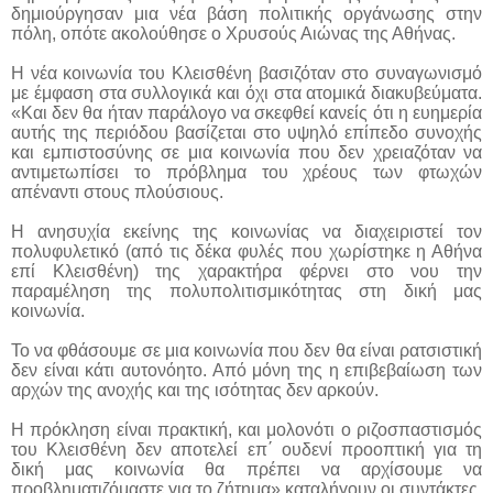
δημιούργησαν μια νέα βάση πολιτικής οργάνωσης στην
πόλη, οπότε ακολούθησε ο Χρυσούς Αιώνας της Αθήνας.
Η νέα κοινωνία του Κλεισθένη βασιζόταν στο συναγωνισμό
με έμφαση στα συλλογικά και όχι στα ατομικά διακυβεύματα.
«Και δεν θα ήταν παράλογο να σκεφθεί κανείς ότι η ευημερία
αυτής της περιόδου βασίζεται στο υψηλό επίπεδο συνοχής
και εμπιστοσύνης σε μια κοινωνία που δεν χρειαζόταν να
αντιμετωπίσει το πρόβλημα του χρέους των φτωχών
απέναντι στους πλούσιους.
Η ανησυχία εκείνης της κοινωνίας να διαχειριστεί τον
πολυφυλετικό (από τις δέκα φυλές που χωρίστηκε η Αθήνα
επί Κλεισθένη) της χαρακτήρα φέρνει στο νου την
παραμέληση της πολυπολιτισμικότητας στη δική μας
κοινωνία.
Το να φθάσουμε σε μια κοινωνία που δεν θα είναι ρατσιστική
δεν είναι κάτι αυτονόητο. Από μόνη της η επιβεβαίωση των
αρχών της ανοχής και της ισότητας δεν αρκούν.
Η πρόκληση είναι πρακτική, και μολονότι ο ριζοσπαστισμός
του Κλεισθένη δεν αποτελεί επ΄ ουδενί προοπτική για τη
δική μας κοινωνία θα πρέπει να αρχίσουμε να
προβληματιζόμαστε για το ζήτημα» καταλήγουν οι συντάκτες,