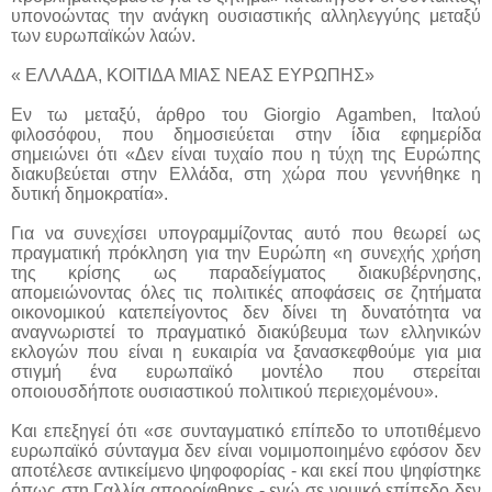
υπονοώντας την ανάγκη ουσιαστικής αλληλεγγύης μεταξύ
των ευρωπαϊκών λαών.
« ΕΛΛΑΔΑ, ΚΟΙΤΙΔΑ ΜΙΑΣ ΝΕΑΣ ΕΥΡΩΠΗΣ»
Εν τω μεταξύ, άρθρο του Giorgio Agamben, Ιταλού
φιλοσόφου, που δημοσιεύεται στην ίδια εφημερίδα
σημειώνει ότι «Δεν είναι τυχαίο που η τύχη της Ευρώπης
διακυβεύεται στην Ελλάδα, στη χώρα που γεννήθηκε η
δυτική δημοκρατία».
Για να συνεχίσει υπογραμμίζοντας αυτό που θεωρεί ως
πραγματική πρόκληση για την Ευρώπη «η συνεχής χρήση
της κρίσης ως παραδείγματος διακυβέρνησης,
απομειώνοντας όλες τις πολιτικές αποφάσεις σε ζητήματα
οικονομικού κατεπείγοντος δεν δίνει τη δυνατότητα να
αναγνωριστεί το πραγματικό διακύβευμα των ελληνικών
εκλογών που είναι η ευκαιρία να ξανασκεφθούμε για μια
στιγμή ένα ευρωπαϊκό μοντέλο που στερείται
οποιουσδήποτε ουσιαστικού πολιτικού περιεχομένου».
Και επεξηγεί ότι «σε συνταγματικό επίπεδο το υποτιθέμενο
ευρωπαϊκό σύνταγμα δεν είναι νομιμοποιημένο εφόσον δεν
αποτέλεσε αντικείμενο ψηφοφορίας - και εκεί που ψηφίστηκε
όπως στη Γαλλία απορρίφθηκε - ενώ σε νομικό επίπεδο δεν