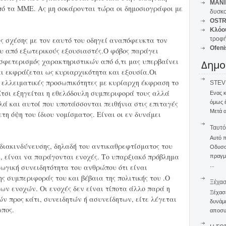
MANI
πό τα ΜΜΕ. Ας μη σοκάρονται τώρα οι δημοσιογράφοι με
δυσκο
OSTR
Κλόο
ς σχέσης με τον εαυτό του οδηγεί αναπόφευκτα τον
τροφή
Ofeni
υ από εξωτερικούς εξουσιαστές.Ο φόβος παράγει
 σφετερισμός χαρακτηριστικών από ό,τι μας υπερβαίνει
Δημο
αι εκφράζεται ως κυριαρχικότητα και εξουσία.Οι
ο ελλειματικές προσωπικότητες με κυρίαρχη έκφραση το
STEVE
Έτσι εξηγείται η εθελόδουλη συμπεριφορά τους αλλά
Ενας 
όμως 
ά και αυτοί που υποτάσσονται πειθήνια στις επιταγές
Μετά α
τη όψη του ίδιου νομίσματος. Είναι οι εν δυνάμει
Ταυτό
Αυτό 
διακινδύνευσης, δηλαδή του αντικαθρεφτίσματος του
Οδυσσέ
, είναι να παράγονται ενοχές. Το υπαρξιακό πρόβλημα
πραγμα
...
γωγική συνειδητότητα του ανθρώπου ότι είναι
ης συμπεριφοράς του και βέβαια της πολιτικής του .Ο
Ξέχα
των ενοχών. Οι ενοχές δεν είναι τίποτα άλλο παρά η
Ξέχασε
ν προς κάτι, συνειδητών ή ασυνείδητων, είτε λέγεται
δυνάμε
ωπος.
αποσυν