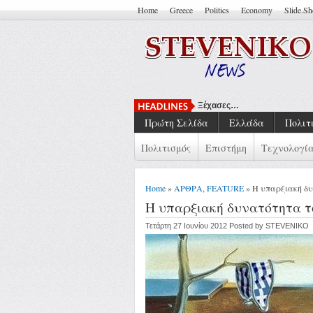
Home
Greece
Politics
Economy
Slide.S
Ξέχασες…
Πρώτη Σελίδα
Ελλάδα
Πολιτ
Πολιτισμός
Επιστήμη
Τεχνολογί
Home
»
ΑΡΘΡΑ
,
FEATURE
» Η υπαρξιακή δυ
Η υπαρξιακή δυνατότητα τ
Τετάρτη 27 Ιουνίου 2012 Posted by STEVENIKO