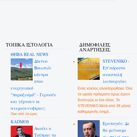
ΤΟΠΙΚΑ ΙΣΤΟΛΟΓΙΑ
ΔΗΜΟΦΙΛΕΊΣ
ΑΝΑΡΤΉΣΕΙΣ
ΘΗΒΑ REAL NEWS
Δίκτυο
STEVENIKO -
Βοιωτών
Επ’αόριστο
κόντρα
αναστολή
στον
λειτουργίας
ενεργειακό
Ενας κύκλος ολοκληρώθηκε. Όλα
"παροξυσμό" - Γερνούν
τα ωραία πράγματα όμως έχουν
δυστυχώς κι ένα τέλος. Το
και γέρνουν οι
STEVENIKO Μετά από 38 μήνες
ανεμογεννήτριες;
καθημερινής ενημέ...
Πριν από 14 ώρες
KADMOS
Ερντογάν: Δε
Ακούει ο
θα μείνουμε
Τσίπρας το
σιωπηλοί στα