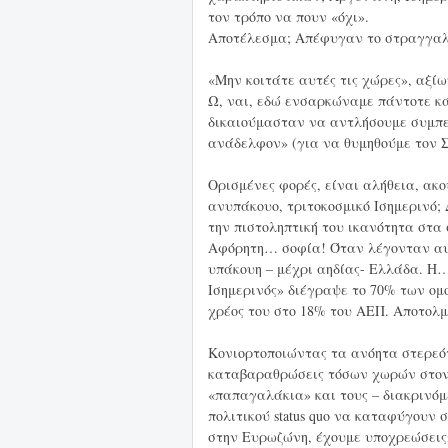
τον τρόπο να πουν «όχι».
Αποτέλεσμα; Απέφυγαν το στραγγαλ
«Μην κοιτάτε αυτές τις χώρες», αξ
Ω, ναι, εδώ ενσαρκώναμε πάντοτε κ
δικαιούμασταν να αντλήσουμε συμπε
ανάδελφον» (για να θυμηθούμε τον Σ
Ορισμένες φορές, είναι αλήθεια, ακ
ανυπάκουο, τριτοκοσμικό Ισημερινό; 
την πιστοληπτική του ικανότητα στα 
Αφόρητη… σοφία! Όταν λέγονταν αυτά,
υπάκουη – μέχρι αηδίας- Ελλάδα. Η…
Ισημερινός» διέγραψε το 70% των ομ
χρέος του στο 18% του ΑΕΠ. Αποτολμά
Κονιορτοποιώντας τα ανόητα στερεότ
καταβαραθρώσεις τόσων χωρών στον
«παπαγαλάκια» και τους – διακρινόμε
πολιτικού status quo να καταφύγουν 
στην Ευρωζώνη, έχουμε υποχρεώσει