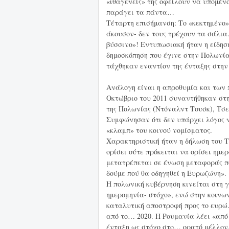
«ιθαγενείς» της οφείλουν να υπομέν
παράγει τα πάντα…
Τέταρτη επισήμανση: Το «κεκτημένο»
άκουσον- δεν τους τρέχουν τα σάλια.
βύσσινο»! Εντυπωσιακή ήταν η είδησ
δημοσκόπηση που έγινε στην Πολωνία
τάχθηκαν εναντίον της ένταξης στη
Ανάλογη είναι η απροθυμία και των 
Οκτώβριο του 2011 συναντήθηκαν στη
της Πολωνίας (Ντόναλντ Τουσκ), Τσε
Συμφώνησαν ότι δεν υπάρχει λόγος ν
«κλαμπ» του κοινού νομίσματος.
Χαρακτηριστική ήταν η δήλωση του Τ
ορίσει ούτε πρόκειται να ορίσει ημε
μετατρέπεται σε ένωση μεταφοράς π
δούμε πού θα οδηγηθεί η Ευρωζώνη».
Η πολωνική κυβέρνηση κινείται στη 
ημερομηνία- στόχο», ενώ στην κοινω
καταλυτική αποστροφή προς το ευρώ.
από το… 2020. Η Ρουμανία λέει «από 
ένταξη ως στόχο στο… ορατό μέλλον.