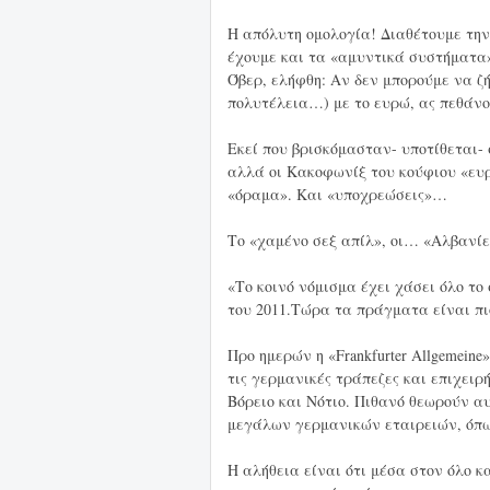
Η απόλυτη ομολογία! Διαθέτουμε την
έχουμε και τα «αμυντικά συστήματ
Όβερ, ελήφθη: Αν δεν μπορούμε να ζ
πολυτέλεια…) με το ευρώ, ας πεθάνο
Εκεί που βρισκόμασταν- υποτίθεται-
αλλά οι Κακοφωνίξ του κούφιου «ευ
«όραμα». Και «υποχρεώσεις»…
Το «χαμένο σεξ απίλ», οι… «Αλβανίε
«Το κοινό νόμισμα έχει χάσει όλο το
του 2011.Τώρα τα πράγματα είναι π
Προ ημερών η «Frankfurter Allgemei
τις γερμανικές τράπεζες και επιχειρ
Βόρειο και Νότιο. Πιθανό θεωρούν αυ
μεγάλων γερμανικών εταιρειών, όπω
Η αλήθεια είναι ότι μέσα στον όλο 