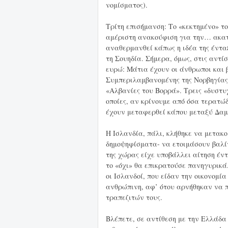
νομίσματος).
Τρίτη επισήμανση: Το «κεκτημένο» τ
αμέριστη ανακούφιση για την… ακατα
αναθερμανθεί κάπως η ιδέα της έντα
τη Σουηδία. Σήμερα, όμως, στις αντί
ευρώ: Μάτια έχουν οι άνθρωποι και 
Συμπεριλαμβανομένης της Νορβηγίας
«Αλβανίες του Βορρά». Τρεις «δυστυ
οποίες, αν κρίνουμε από όσα τερατώ
έχουν μεταφερθεί κάπου μεταξύ Δαμ
Η Ισλανδία, πάλι, κλήθηκε να μετακ
δημοψηφίσματα- να ετοιμάσουν βαλίτ
της χώρας είχε υποβάλλει αίτηση έν
το «όχι» θα επικρατούσε πανηγυρικά
οι Ισλανδοί, που είδαν την οικονομί
ανθρώπινη, αφ’ ότου αρνήθηκαν να 
τραπεζιτών τους.
Βλέπετε, σε αντίθεση με την Ελλάδα 