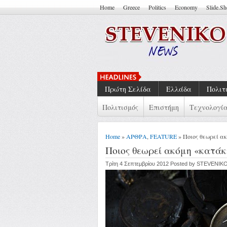
Home
Greece
Politics
Economy
Slide.S
Ελλάδα Της Κρίσης: Συλλογι
Πρώτη Σελίδα
Ελλάδα
Πολιτ
Πολιτισμός
Επιστήμη
Τεχνολογί
Home
»
ΑΡΘΡΑ
,
FEATURE
» Ποιος θεωρεί α
Ποιος θεωρεί ακόμη «κατάκ
Τρίτη 4 Σεπτεμβρίου 2012 Posted by STEVENIK