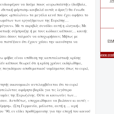
 ενδιαφέρον να δούμε ποιος «ευρωπαϊστής» (διάβολε,
«θετική φόρτιση» κουβαλά αυτός ο όρος!) θα ένιωθε
τρόμος «μπαλώνει» τα μεγάλα κενά που έχει αφήσει το
 βιωμάτων των εργαζόμενων της Ευρώπης…
ύγουν». Με τι ακριβώς συνάδει αυτή η «λογική»; Με
ρατικής σύμπραξης ή με τους κώδικες κάποιας… κοινής
τώσει όσους τολμούν να αποχωρήσουν; Μήπως με
α πιστέψουν ότι έχουν χάσει την ικανότητα να
γω φόβος είναι υπόθεση της καπιταλιστικής κρίσης
 Εάν κάποιος θεωρεί ότι η κρίση χρέους εκδηλώθηκε,
ός παγκόσμιου αποθεματικού νομίσματος όπως το ευρώ,
ιτητής οικονομικών αντιλαμβάνεται ότι το ευρώ
οτελώντας αφόρητο βαρίδι για τις λιγότερο
νομίες της Ευρωζώνης. Ούτε οι κοινωνίες των…
σαν. Αντιθέτως, υποχρεώθηκαν να βιώσουν κι αυτές –
ίμηση». (Στη Γερμανία, μάλιστα, αυτή η … ιερή
ου ’90, εν είδει προθέρμανσης για την εποχή του κοινού