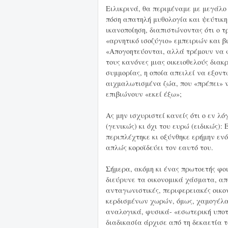
Ειλικρινά, θα περιμέναμε με μεγάλο
πόση απατηλή μυθολογία και ψεύτικη 
ικανοποίηση, διαπιστώνοντας ότι ο 
«αρνητικό ισοζύγιο» εμπειριών και
«Απογοητεύονται, αλλά τρέμουν να φ
τους κανόνες μιας οικειοθελούς διακ
συμμορίας, η οποία απειλεί να εξον
αιχμαλωτισμένα ζώα, που «πρέπει» ν
επιβιώνουν «εκεί έξω»;
Ας μην ισχυριστεί κανείς ότι ο εν λό
(γενικώς) κι όχι του ευρώ (ειδικώς):
περιπλέχτηκε κι οξύνθηκε ερήμην εν
απλώς κοροϊδεύει τον εαυτό του.
Σήμερα, ακόμη κι ένας πρωτοετής φο
διεύρυνε τα οικονομικά χάσματα, απ
ανταγωνιστικές, περιφερειακές οικο
κερδισμένων χωρών, όμως, χαμογέλα
αναλογικά, φυσικά- «εσωτερική υποτ
διαδικασία άρχισε από τη δεκαετία τ