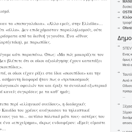
MANI
δυσκο
ισμό.
OSTR
Κλόο
ίωναν τα «παπαγαλάκια». «Άλλο εμείς, στην Ελλάδα»…
τροφή
Ofeni
άτι «άλλο». Δεν επιδεχόμασταν παραλληλισμούς, ούτε
ράσματα από τα διεθνή γεγονότα. Ένα «έθνος
Δημο
αρτζετάκη), με παρωπίδες.
STEVE
ούγαμε κάτι παραπάνω. Όπως: «Μα πώς μακαρίζετε τον
Ενας 
όμως 
Δεν βλέπετε ότι οι οίκοι αξιολόγησης έχουν κατατάξει
Μετά α
σκουπίδια;».
 οι οίκοι είχαν ρίξει στα ίδια «σκουπίδια» και την
Ταυτό
 ασήμαντη διαφορά ήταν πως ο «τριτοκοσμικός
Αυτό 
ολογιακών οφειλών του και έριξε το συνολικό εξωτερικό
Οδυσσέ
 κανείς συγκρίσεις με τα καθ’ ημάς;
πραγμα
...
υπα περί «ελληνικού ονείδους», η διαδοχικές
Ξέχα
 Καιάδα του χρέους ανάγκασαν τα τηλεοπτικά
Ξέχασε
νους για το… αετίσιο πολιτικό μάτι τους- αστέρες του
δυνάμε
σε ένα «επιχείρημα», άκρως ενδιαφέρον: «Εμείς είμαστε
αποσυν
ς»…