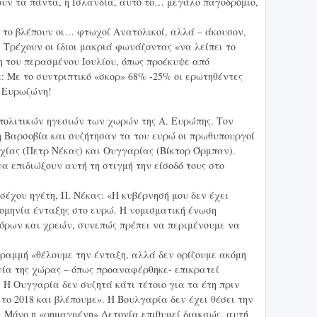
ουν τα πάντα, η Ισλανδία, αυτό το… μεγάλο παγοδρόμιο,
 το βλέπουν οι… φτωχοί Ανατολικοί, αλλά – άκουσον,
 Τρέχουν οι ίδιοι μακριά φωνάζοντας «να λείπει το
η του περασμένου Ιουλίου, όπως προέκυψε από
: Με το συντριπτικό «σκορ» 68% -25% οι ερωτηθέντες
ν Ευρωζώνη!
πολιτικών ηγεσιών των χωρών της Α. Ευρώπης. Τον
 Βαρσοβία και συζήτησαν τα του ευρώ οι πρωθυπουργοί
χίας (Πετρ Νέκας) και Ουγγαρίας (Βίκτορ Όρμπαν).
α επιδιώξουν αυτή τη στιγμή την είσοδό τους στο
σέχου ηγέτη, Π. Νέκας: «Η κυβέρνησή μου δεν έχει
ρομηνία ένταξης στο ευρώ. Η νομισματική ένωση
όρων και χρεών, συνεπώς πρέπει να περιμένουμε να
γραμμή «θέλουμε την ένταξη, αλλά δεν ορίζουμε ακόμη
νία της χώρας – όπως προαναφέρθηκε- επικρατεί
 Η Ουγγαρία δεν συζητά κάτι τέτοιο για τα έτη πριν
το 2018 και βλέπουμε». Η Βουλγαρία δεν έχει θέσει την
 Μόνο η «ρημαγμένη» Λετονία επιθυμεί διακαώς, αυτή