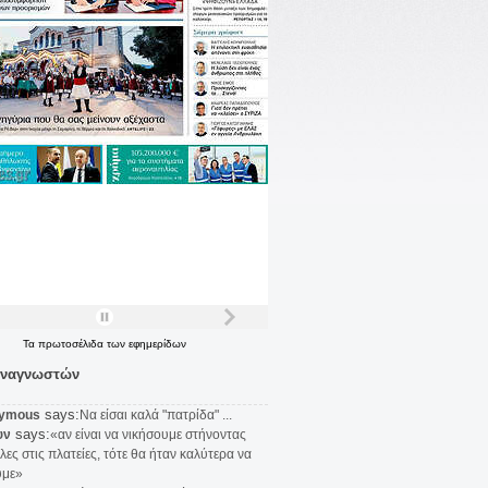
Τα
πρωτοσέλιδα
των
εφημερίδων
αναγνωστών
says:
ymous
Να είσαι καλά "πατρίδα" ...
says:
υν
«αν είναι να νικήσουμε στήνοντας
λες στις πλατείες, τότε θα ήταν καλύτερα να
υμε»