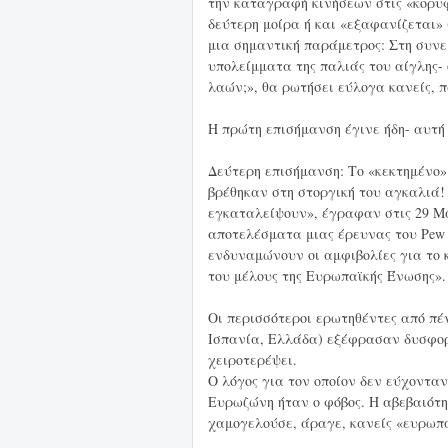
την καταγραφή κινήσεων στις «κορυφ
δεύτερη μοίρα ή και «εξαφανίζεται»
μια σημαντική παράμετρος: Στη συν
υπολείμματα της παλιάς του αίγλης-
λαών;», θα ρωτήσει εύλογα κανείς, 
Η πρώτη επισήμανση έγινε ήδη- αυτή
Δεύτερη επισήμανση: Το «κεκτημένο»
βρέθηκαν στη στοργική του αγκαλιά!
εγκαταλείψουν», έγραφαν στις 29 Μα
αποτελέσματα μιας έρευνας του Pew R
ενδυναμώνουν οι αμφιβολίες για το 
του μέλους της Ευρωπαϊκής Ένωσης».
Οι περισσότεροι ερωτηθέντες από πέ
Ισπανία, Ελλάδα) εξέφρασαν δυσφορί
χειροτερέψει.
Ο λόγος για τον οποίον δεν εύχονταν
Ευρωζώνη ήταν ο φόβος. Η αβεβαιότη
χαμογελούσε, άραγε, κανείς «ευρωπα