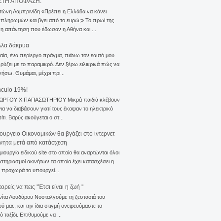
ΣΤΗ ΑΠΟΦΑΣΗ.
τώνη Λαμπρινίδη «Πρέπει η Ελλάδα να κάνει
 πληρωμών και βγει από το ευρώ;» Το πρωί της
 η απάντηση που έδωσαν η Αθήνα και ...
λλα δάκρυα
αία, ένα περίεργο πράγμα, πιάνω τον εαυτό μου
ρύζει με το παραμικρό. Δεν ξέρω ειλικρινά πώς να
γήσω. Θυμάμαι, μέχρι πρι...
nculo 19%!
ΙΩΡΓΟΥ Χ.ΠΑΠΑΣΩΤΗΡΙΟΥ Μικρά παιδιά κλέβουν
για να διαβάσουν γιατί τους έκοψαν το ηλεκτρικό
ίτι. Βαρύς ακούγεται ο στ...
ουργείο Οικονομικών θα βγάζει στο ίντερνετ
ίνητα μετά από κατάσχεση
μιουργία ειδικού site στο οποίο θα αναρτώνται όλοι
ιστηριασμοί ακινήτων τα οποία έχει κατασχέσει η
 προχωρά το υπουργεί...
ρείς να πεις ''Έτσι είναι η ζωή ''
νίτα Λουδάρου Νοσταλγούμε τη ζεστασιά του
ού μας, και την ίδια στιγμή ονειρευόμαστε το
ό ταξίδι. Επιθυμούμε να ...