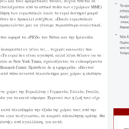
ές» και τους δραματικούς τόνους, συχνά τίθεται σε
Τα κρ
 (τουλάχιστον από το οπτικό πεδίο των εγχώριων ΜΜΕ)
επαγγ
είδηση των ευρωπαϊκών λαών το ευρώ διατηρεί μικρά
Αρχίζε
 όταν δεν προκαλεί απέχθεια. «Ποιών ευρωπαϊκών
στους 
παρακινώντας μας να γίνουμε περισσότερο αναλυτικοί.
διαμορ
 που αφορά τα «PIGS» του Νότου και την Ιρλανδία.
Νέα δ
Περίπ
από τη
 δυσαρεστεί εν γένει τις… τυχερές κοινωνίες που
Τετάρτ
 «Το ευρώ δεν είναι αγαπητό, αλλά λίγοι θέλουν να το
ϊου οι New York Times, σχολιάζοντας τα ενδιαφέροντα
esearch Center. Πρόσθεσε δε η εφημερίδα: «Παντού
κατά πόσο συνιστά πλεονέκτημα μιας χώρας η ιδιότητα
ντε χώρες της Ευρωζώνης ( Γερμανία, Γαλλία, Ιταλία,
α για το κοινό νόμισμα. Έκριναν πως η ζωή τους είχε
 κατά πλειοψηφία την έξοδο της χώρας τους από την
τα «για το άγνωστο», σε καιρούς αδυσώπητης κρίσης. Θα
ϊστής» από αγαλλίαση, για αυτό;