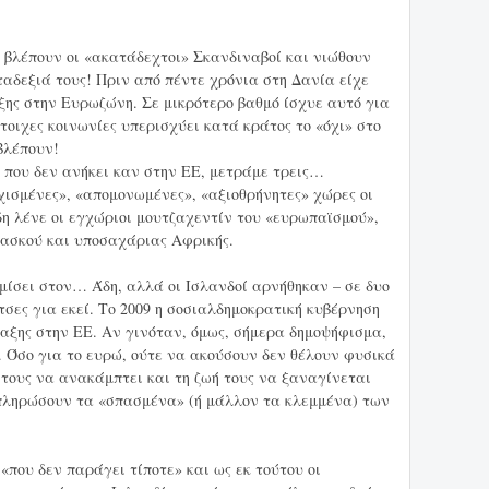
ο βλέπουν οι «ακατάδεχτοι» Σκανδιναβοί και νιώθουν
δεξιά τους! Πριν από πέντε χρόνια στη Δανία είχε
ξης στην Ευρωζώνη. Σε μικρότερο βαθμό ίσχυε αυτό για
στοιχες κοινωνίες υπερισχύει κατά κράτος το «όχι» στο
βλέπουν!
 που δεν ανήκει καν στην ΕΕ, μετράμε τρεις…
χισμένες», «απομονωμένες», «αξιοθρήνητες» χώρες οι
δη λένε οι εγχώριοι μουτζαχεντίν του «ευρωπαϊσμού»,
ασκού και υποσαχάριας Αφρικής.
ομίσει στον… Άδη, αλλά οι Ισλανδοί αρνήθηκαν – σε δυο
σες για εκεί. Το 2009 η σοσιαλδημοκρατική κυβέρνηση
ταξης στην ΕΕ. Αν γινόταν, όμως, σήμερα δημοψήφισμα,
. Όσο για το ευρώ, ούτε να ακούσουν δεν θέλουν φυσικά
α τους να ανακάμπτει και τη ζωή τους να ξαναγίνεται
πληρώσουν τα «σπασμένα» (ή μάλλον τα κλεμμένα) των
«που δεν παράγει τίποτε» και ως εκ τούτου οι