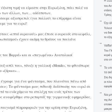
Η ΣΩ
του Αν
 ύψιστη τιμή να είμαστε στην Ευρωζώνη, πάει πολύ να
στάση
α» των άλλων, των… αδέσποτων.
Τρίτης
ήσουμε αξιοπρεπώς (για πολλούς το επίρρημα είναι
υμε για το ευρώ!
Όχι ά
Τελευτ
να δακ
 στους «επτά ουρανούς» μας έπεσε ο ουρανός στο κεφάλι,
το εξη
ρωπαϊσμού» έχουν ακόμη το θράσος να πουλάνε
Vaffa
Του Γ
ς του Βορρά» και οι «παγωμένοι» Ανατολικοί
κεριά 
στο σπ
 σεξ-απίλ του», τόνιζε η γαλλική «Monde», το φθινόπωρο
To υπ
ιο «ζόρικα»…
τα ακ
Στη δη
ne» έγραφε για ένα φάντασμα, που πλανάται πάνω από
οι πλε
ήσεις: Το φάντασμα μιας πιθανής διάσπασης του ευρώ σε
εφορία
τό το ενδεχόμενο τα στελέχη του ενός τρίτου των
Να μπο
ς αναφέρθηκε στο ρεπορτάζ της γερμανικής εφημερίδας.
της Αν
σπιτικ
καταιγισμό πληροφοριών για την κρίση στην Ευρωζώνη,
μακριν