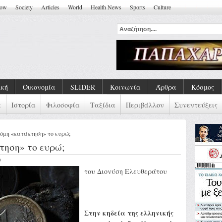
how
Society
Articles
World
Health News
Sports
Culture
κά Τραύ
ική
Οικονομία
SLIDER
Κοινωνία
Άρθρα
Κόσμος
α
Ιστορία
Φιλοσοφία
Ταξίδια
Περιβάλλον
Συνεντεύξεις
κόμη «κατάκτηση» το ευρώ;
τηση» το ευρώ;
O
του Διονύση Ελευθεράτου
Στην κηδεία της ελληνικής