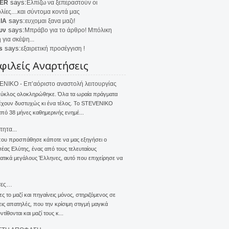
says:
ER
Ελπίζω να ξεπεραστούν οι
λίες....και σύντομα κοντά μας
says:
IA
ευχομαι ξανα μαζι!
says:
υν
Μπράβο για το άρθρο! Μπόλικη
 για σκέψη...
says:
s
εξαιρετική προσέγγιση !
φιλείς Αναρτήσεις
NIKO - Επ’αόριστο αναστολή λειτουργίας
κύκλος ολοκληρώθηκε. Όλα τα ωραία πράγματα
έχουν δυστυχώς κι ένα τέλος. Το STEVENIKO
πό 38 μήνες καθημερινής ενημέ...
τητα...
που προσπάθησε κάποτε να μας εξηγήσει ο
ας Ελύτης, ένας από τους τελευταίους
τικά μεγάλους Έλληνες, αυτό που επιχείρησε να
σες…
ς το μαζί και πηγαίνεις μόνος, στηριζόμενος σε
ις απατηλές, που την κρίσιμη στιγμή μαγικά
τίθονται και μαζί τους κ...