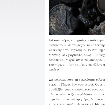
Κάποτε ο όρος «πυγμαίος μπασκετμπ
ανέκδοτου». Αυτό, μέχρι το καλοκαί
κατέκτησε το Παγκόσμιο Πρωτάθλημα,
Μπογκς. Δεν βαριέστε, όμως… Συνεχ
Ενίοτε και πικρά, όπως το «σοβαρό»,
του ευρώ»… Λες και ζουν σε άλλον πλ
απάτης!
Διεκπεραιώνουν τη νεκρώσιμη τελετή 
ευρώ… Τίποτε δεν τους πτοεί. Ούτε κ
συνθλίβει τους «προστατευόμενους». 
αδυνατούν να ξεμπερδέψουν με τους 
σημεία του πλανήτη- χώρες διαφορε
χαρακτηριστικών; Αργεντινή, Ισημερ