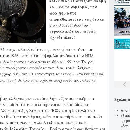
κοινωνίας λιβανίζουν ακόμη
το… κοινό νόμισμα, την
ώρα που αυτό
απομυθοποιείται ταχύτατα
στις συνειδήσεις των
ευρωπαϊκών κοινωνιών.
Σχεδόν όλων!
ολίστας» εκλαμβανόταν ως επιτομή του «σύντομου
ρι του 1986, όταν η εθνική ομάδα μπάσκετ των ΗΠΑ
 διαθέτοντας έναν παίκτη ύψους 1.59- τον Τάιρον
ώς παράγονται ανέκδοτα των δυο- τριών λέξεων.
 εγχώριο κλισέ: «Η κατάκτηση του ευρώ», «το κεκτημένο
ανήτη ή σε άλλες εποχές οι αρχιερείς της πολιτικής
της ελληνικής κοινωνίας, λιβανίζοντας –ακόμη- το
Σχόλια 
αν η ιδιότητα του «κεκτημένου», ως ασπίδας που
Αλήθεια, πώς γίνεται τα «PIGS» και η Ιρλανδία να
Anon
διεθνείς τοκογλύφους, κάτι που κατόρθωσαν – σε τόσα
κλοο
κρεμά
τικών παραγωγικών «κυβικών» και οικονομικών
χάσο
ινός, Ισλανδία, Τουρκία… Βρήκαν το σθένος, βρήκαν και