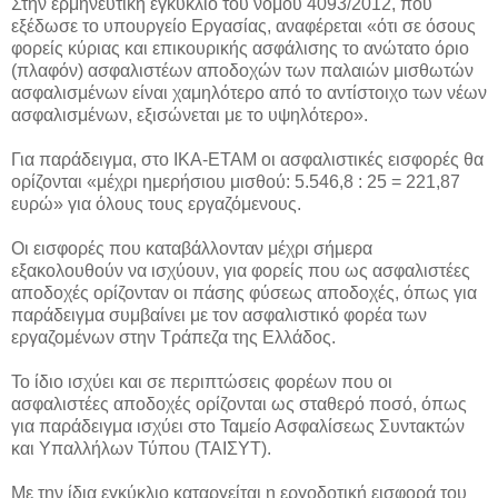
Στην ερμηνευτική εγκύκλιο του νόμου 4093/2012, που
εξέδωσε το υπουργείο Εργασίας, αναφέρεται «ότι σε όσους
φορείς κύριας και επικουρικής ασφάλισης το ανώτατο όριο
(πλαφόν) ασφαλιστέων αποδοχών των παλαιών μισθωτών
ασφαλισμένων είναι χαμηλότερο από το αντίστοιχο των νέων
ασφαλισμένων, εξισώνεται με το υψηλότερο».
Για παράδειγμα, στο ΙΚΑ-ΕΤΑΜ οι ασφαλιστικές εισφορές θα
ορίζονται «μέχρι ημερήσιου μισθού: 5.546,8 : 25 = 221,87
ευρώ» για όλους τους εργαζόμενους.
Οι εισφορές που καταβάλλονταν μέχρι σήμερα
εξακολουθούν να ισχύουν, για φορείς που ως ασφαλιστέες
αποδοχές ορίζονταν οι πάσης φύσεως αποδοχές, όπως για
παράδειγμα συμβαίνει με τον ασφαλιστικό φορέα των
εργαζομένων στην Τράπεζα της Ελλάδος.
Το ίδιο ισχύει και σε περιπτώσεις φορέων που οι
ασφαλιστέες αποδοχές ορίζονται ως σταθερό ποσό, όπως
για παράδειγμα ισχύει στο Ταμείο Ασφαλίσεως Συντακτών
και Υπαλλήλων Τύπου (ΤΑΙΣΥΤ).
Με την ίδια εγκύκλιο καταργείται η εργοδοτική εισφορά του